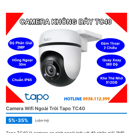
ràng và lưu trữ linh hoạt qua khe thẻ nhớ 512GB
Camera Wifi Ngoài Trời Tapo TC40
5%-35%
Liên hệ
Tapo TC40 là camera an ninh ngoài trời với độ phân giải 2MP