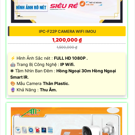
IPC-F22P CAMERA WIFI IMOU
1,200,000 ₫
1,500,000 ₫
️⚡ Hình Ảnh Sắc nét :
FULL HD 1080P .
🤖️ Trang Bị Công Nghệ :
IP Wifi.
❃ Tầm Nhìn Ban Đêm :
Hồng Ngoại 30m Hồng Ngoại
Smart IR.
🎨 Mẫu Camera
Thân Plastic.
️🔮 Khả Năng :
Thu Âm.