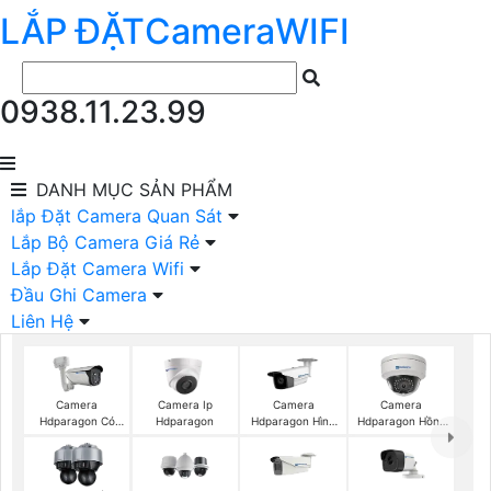
LẮP ĐẶT
Camera
WIFI
0938.11.23.99
DANH MỤC
SẢN PHẨM
lắp Đặt Camera Quan Sát
Lắp Bộ Camera Giá Rẻ
Lắp Đặt Camera Wifi
Đầu Ghi Camera
Liên Hệ
Camera
Camera Ip
Camera
Camera
Hdparagon Có
Hdparagon
Hdparagon Hình
Hdparagon Hồng
Màu Ban Đêm
Ảnh 4K
Ngoại