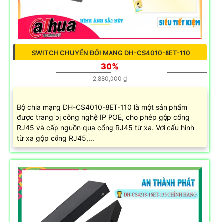
SWITCH CHUYỂN ĐỔI MẠNG DH-CS4010-8ET-110
30%
2,880,000 ₫
Bộ chia mạng DH-CS4010-8ET-110 là một sản phẩm
được trang bị công nghệ IP POE, cho phép gộp cổng
RJ45 và cấp nguồn qua cổng RJ45 từ xa. Với cấu hình
từ xa gộp cổng RJ45,...