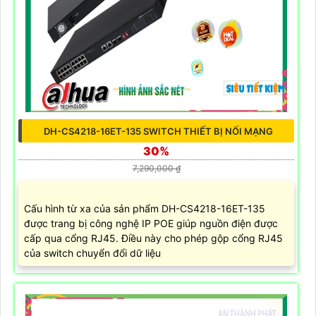
DH-CS4218-16ET-135 SWITCH THIẾT BỊ NỐI MẠNG
30%
7,290,000 ₫
Cấu hình từ xa của sản phẩm DH-CS4218-16ET-135
được trang bị công nghệ IP POE giúp nguồn điện được
cấp qua cổng RJ45. Điều này cho phép gộp cổng RJ45
của switch chuyển đổi dữ liệu