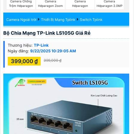
Camera Chống
Camera
Camera
Camera
Trộm Hdparagon
Hdparagon Zoom
Hdparagon
Hdparagon 2.0MP
Camera Ngoài trời
Thiết Bị Mạng Tplink
Switch Tplink
Bộ Chia Mạng TP-Link LS105G Giá Rẻ
Thương hiệu:
TP-Link
Ngày đăng:
9/22/2025 10:29:05 AM
399,000 ₫
399,000 ₫