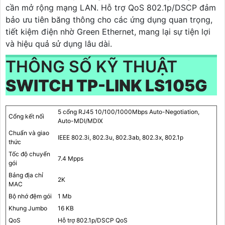
cần mở rộng mạng LAN. Hỗ trợ QoS 802.1p/DSCP đảm
bảo ưu tiên băng thông cho các ứng dụng quan trọng,
tiết kiệm điện nhờ Green Ethernet, mang lại sự tiện lợi
và hiệu quả sử dụng lâu dài.
THÔNG SỐ KỸ THUẬT
SWITCH TP-LINK LS105G
5 cổng RJ45 10/100/1000Mbps Auto-Negotiation,
Cổng kết nối
Auto-MDI/MDIX
Chuẩn và giao
IEEE 802.3i, 802.3u, 802.3ab, 802.3x, 802.1p
thức
Tốc độ chuyển
7.4 Mpps
gói
Bảng địa chỉ
2K
MAC
Bộ nhớ đệm gói
1 Mb
Khung Jumbo
16 KB
QoS
Hỗ trợ 802.1p/DSCP QoS