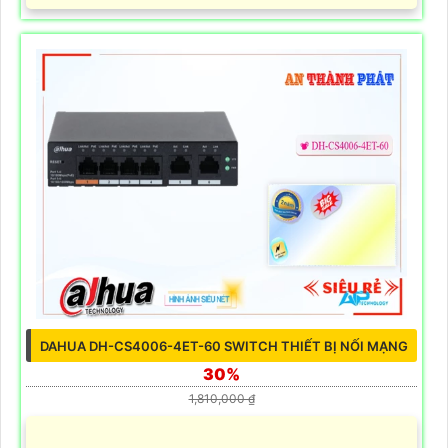
DAHUA DH-CS4006-4ET-60 SWITCH THIẾT BỊ NỐI MẠNG
30%
1,810,000 ₫