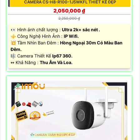
CAMERA CS-H8-R100-1J5WKFL THIẾT KẾ ĐẸP
2,050,000 ₫
2,250,000 ₫
️👀 Hình ảnh chất lượng :
Ultra 2k+ sắc nét .
⚜️ Công Nghệ Hình Ảnh :
IP Wifi.
💥 Tầm Nhìn Ban Đêm :
Hồng Ngoại 30m Có Màu Ban
Đêm.
🎼️ Camera Thiết Kế
Ip67 360.
️↭ Khả Năng :
Thu Âm Và Loa.