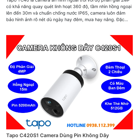
có khả năng quay quét linh hoạt 360 độ, tầm nhìn hồng ngoại
lên đến 30m và chuẩn chống nước IP65, camera luôn đảm
bảo hình ảnh rõ nét dù ngày hay đêm, mưa hay nắng. Đặc
biệt, tính năng đàm thoại hai chiều, nhận diện người và theo
dõi chuyển động thông minh giúp bạn chủ động bảo vệ gia
đình mọi lúc, mọi nơi
Tapo C420S1 Camera Dùng Pin Không Dây