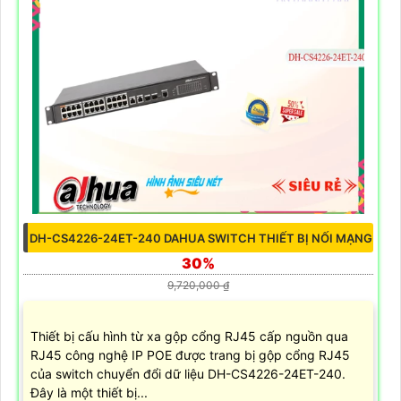
DH-CS4226-24ET-240 DAHUA SWITCH THIẾT BỊ NỐI MẠNG
30%
9,720,000 ₫
Thiết bị cấu hình từ xa gộp cổng RJ45 cấp nguồn qua
RJ45 công nghệ IP POE được trang bị gộp cổng RJ45
của switch chuyển đổi dữ liệu DH-CS4226-24ET-240.
Đây là một thiết bị...