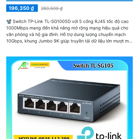
196,350 ₫
280,500 ₫
📽 Switch TP-Link TL-SG1005D với 5 cổng RJ45 tốc độ cao
1000Mbps mang đến khả năng mở rộng mạng hiệu quả cho
văn phòng và hộ gia đình. Hỗ trợ dung lượng chuyển mạch
10Gbps, khung Jumbo 9K giúp truyền tải dữ liệu lớn mượt mà.
Thiết kế không quạt vận hành êm ái, chế độ tiết kiệm năng
lượng lên đến 70% giúp giảm chi phí sử dụng mà vẫn duy trì
hiệu suất ổn định.