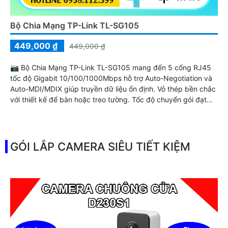
Bộ Chia Mạng TP-Link TL-SG105
449,000 ₫
449,000 ₫
📷 Bộ Chia Mạng TP-Link TL-SG105 mang đến 5 cổng RJ45
tốc độ Gigabit 10/100/1000Mbps hỗ trợ Auto-Negotiation và
Auto-MDI/MDIX giúp truyền dữ liệu ổn định. Vỏ thép bền chắc
với thiết kế để bàn hoặc treo tường. Tốc độ chuyển gói đạt
7.4Mpps cùng bộ nhớ đệm 1Mb và khung Jumbo 16KB, phù
hợp cho văn phòng nhỏ hoặc hộ gia đình cần mở rộng đường
truyền nhanh.
GÓI LẮP CAMERA SIÊU TIẾT KIỆM