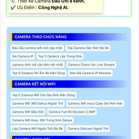
🗜️ Thiết Kế Camera
Đầu Ghi 8 kênh.
️✔️ Ưu Điểm :
Công Nghệ AI.
CAMERA THEO CHỨC NĂNG
Báo Giá camera wifi mới cập nhật
Top Camera Sắc Nét Giá Rẻ
Gía Camera IP
Top 5 Camera Lắp Trong Nhà
camera nhìn mã vận đơn nét nhất
Camera Check Var Live Stream
Top 5 Cmaera Ghi Âm Rõ Nên Dùng
Báo Giá Camera IP Kbvision
CAMERA KẾT NỐI WIFI
Top 5 Camera Wifi Cho Gia Đình Nên Dùng
Camera Wifi 360 Dahua Ngoài Trời
Camera Wifi Imou Cube Ghi Hình Nét
Camera Wifi Siêu Nét
Camera Full HD Kbvision 2.0MP
Camera Wifi Xoay 360 Trong Nhà Dahua
Lắp Camera Wifi Ngoài Trời Giá Rẻ
Camera Ebitcam Ngoài Trời