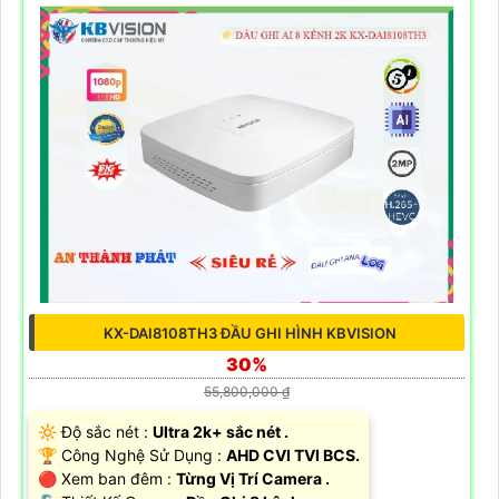
KX-DAI8108TH3 ĐẦU GHI HÌNH KBVISION
30%
55,800,000 ₫
🔆 Độ sắc nét :
Ultra 2k+ sắc nét .
🏆 Công Nghệ Sử Dụng :
AHD CVI TVI BCS.
🔴 Xem ban đêm :
Từng Vị Trí Camera .