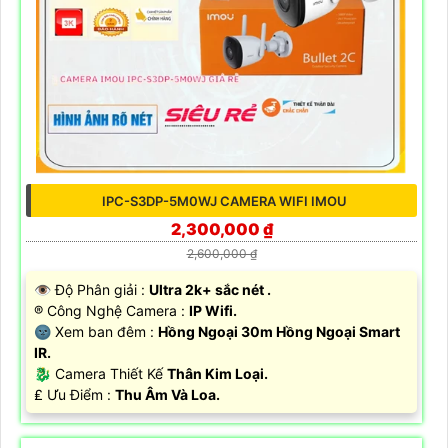
IPC-S3DP-5M0WJ CAMERA WIFI IMOU
2,300,000 ₫
2,600,000 ₫
👁 Độ Phân giải :
Ultra 2k+ sắc nét .
®️ Công Nghệ Camera :
IP Wifi.
🌚 Xem ban đêm :
Hồng Ngoại 30m Hồng Ngoại Smart
IR.
🐉️ Camera Thiết Kế
Thân Kim Loại.
️₤ Ưu Điểm :
Thu Âm Và Loa.