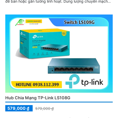
để bàn hoặc gắn tường linh hoạt. Dung lượng chuyển mạch
16Gbps cùng bảng địa chỉ MAC 4K và bộ nhớ đệm 1.5Mb
đảm bảo truyền tải dữ liệu mượt mà. Khung Jumbo 16KB tăng
hiệu suất cho các tập tin lớn.
Hub Chia Mạng TP-Link LS108G
579,000 ₫
579,000 ₫