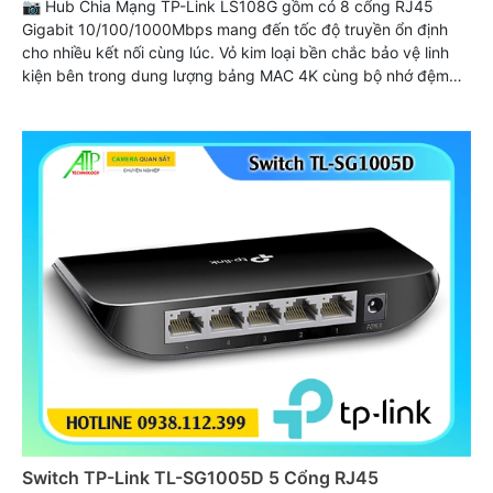
📷 Hub Chia Mạng TP-Link LS108G gồm có 8 cổng RJ45
Gigabit 10/100/1000Mbps mang đến tốc độ truyền ổn định
cho nhiều kết nối cùng lúc. Vỏ kim loại bền chắc bảo vệ linh
kiện bên trong dung lượng bảng MAC 4K cùng bộ nhớ đệm
1.5Mb cho hiệu năng cao. LS108G hoạt động êm ái và tiết
kiệm điện năng thích hợp cho văn phòng và gia đình
Switch TP-Link TL-SG1005D 5 Cổng RJ45