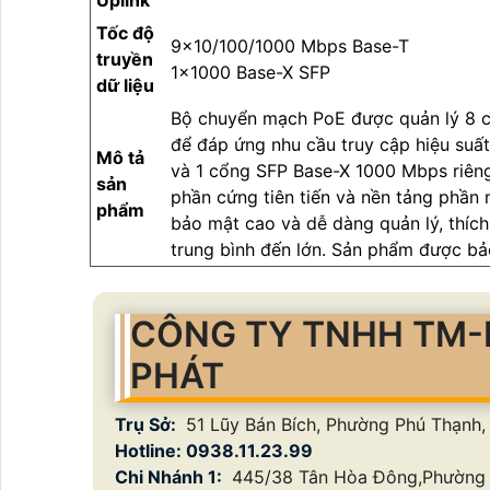
Uplink
Tốc độ
9×10/100/1000 Mbps Base-T
truyền
1×1000 Base-X SFP
dữ liệu
Bộ chuyển mạch PoE được quản lý 8 
để đáp ứng nhu cầu truy cập hiệu suấ
Mô tả
và 1 cổng SFP Base-X 1000 Mbps riêng 
sản
phần cứng tiên tiến và nền tảng phần
phẩm
bảo mật cao và dễ dàng quản lý, thíc
trung bình đến lớn. Sản phẩm được bả
CÔNG TY TNHH TM-
PHÁT
Trụ Sở:
51 Lũy Bán Bích, Phường Phú Thạnh
Hotline: 0938.11.23.99
Chi Nhánh 1:
445/38 Tân Hòa Đông,Phường 