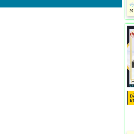
🌧
️⌘
Đ
K