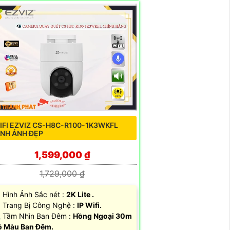
IFI EZVIZ CS-H8C-R100-1K3WKFL
ÌNH ẢNH ĐẸP
1,599,000 ₫
1,729,000 ₫
 Hình Ảnh Sắc nét :
2K Lite .
 Trang Bị Công Nghệ :
IP Wifi.
 Tầm Nhìn Ban Đêm :
Hồng Ngoại 30m
 Màu Ban Đêm.