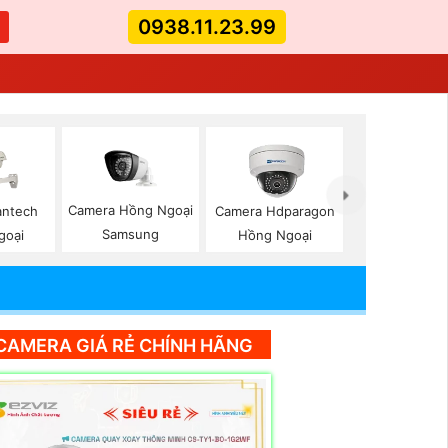
0938.11.23.99
Camera Hồng Ngoại
antech
Camera Hdparagon
Samsung
goại
Hồng Ngoại
CAMERA GIÁ RẺ CHÍNH HÃNG