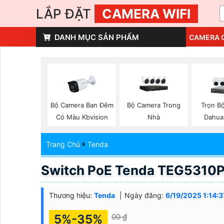
LẮP ĐẶT
CAMERA WIFI
DANH MỤC SẢN PHẨM
CAMERA 
Bộ Camera Ban Đêm
Bộ Camera Trong
Trọn B
Có Màu Kbvision
Nhà
Dahua
Trang Chủ
Tenda
Switch PoE Tenda TEG5310
Thương hiệu:
Tenda
Ngày đăng:
6/19/2025 1:14:
5%-35%
00 ₫