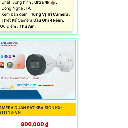
 Chất lượng hình :
Ultra 4k 👍🏾 .
️ Công Nghệ :
IP.
 Xem ban đêm :
Từng Vị Trí Camera .
 Thiết Kế Camera
Đầu Ghi 4 kênh.
 Ưu Điểm :
Thu Âm.
AMERA QUAN SÁT KBVISION KX-
2111N3-VN
900,000 ₫