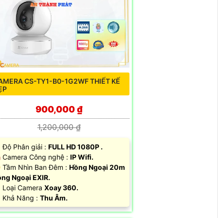
AMERA CS-TY1-B0-1G2WF THIẾT KẾ
ẸP
900,000 ₫
1,200,000 ₫
Độ Phân giải :
FULL HD 1080P .
️ Camera Công nghệ :
IP Wifi.
 Tầm Nhìn Ban Đêm :
Hồng Ngoại 20m
ng Ngoại EXIR.
️ Loại Camera
Xoay 360.
 Khả Năng :
Thu Âm.