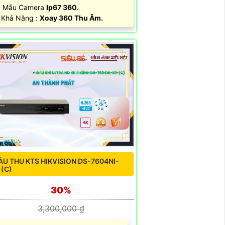
️ Mẫu Camera
Ip67 360.
 Khả Năng :
Xoay 360 Thu Âm.
ẦU THU KTS HIKVISION DS-7604NI-
1(C)
30%
3,300,000 ₫