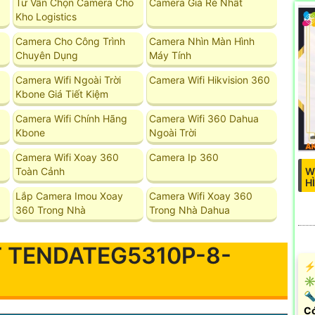
Tư Vấn Chọn Camera Cho
Camera Giá Rẻ Nhất
Kho Logistics
Camera Cho Công Trình
Camera Nhìn Màn Hình
Chuyên Dụng
Máy Tính
Camera Wifi Ngoài Trời
Camera Wifi Hikvision 360
Kbone Giá Tiết Kiệm
Camera Wifi Chính Hãng
Camera Wifi 360 Dahua
Kbone
Ngoài Trời
Camera Wifi Xoay 360
Camera Ip 360
W
Toàn Cảnh
H
Lắp Camera Imou Xoay
Camera Wifi Xoay 360
360 Trong Nhà
Trong Nhà Dahua
 TENDATEG5310P-8-
️⚡
✳️
🔦
Có