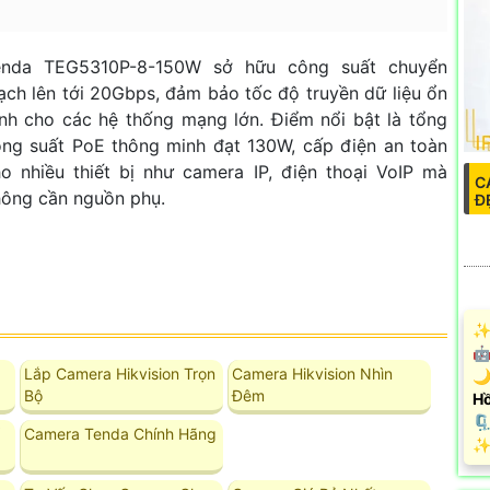
enda TEG5310P-8-150W sở hữu công suất chuyển
ch lên tới 20Gbps, đảm bảo tốc độ truyền dữ liệu ổn
nh cho các hệ thống mạng lớn. Điểm nổi bật là tổng
ng suất PoE thông minh đạt 130W, cấp điện an toàn
o nhiều thiết bị như camera IP, điện thoại VoIP mà
C
ông cần nguồn phụ.
Đ
✨ 
🤖
Lắp Camera Hikvision Trọn
Camera Hikvision Nhìn
🌙
Bộ
Đêm
Hồ
🗜
Camera Tenda Chính Hãng
️✨