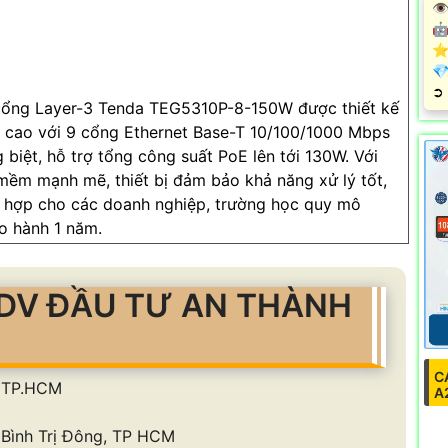
👁
🤖
⭐
💎
️➲
cổng Layer-3 Tenda TEG5310P-8-150W được thiết kế
t cao với 9 cổng Ethernet Base-T 10/100/1000 Mbps
biệt, hỗ trợ tổng công suất PoE lên tới 130W. Với
 mềm mạnh mẽ, thiết bị đảm bảo khả năng xử lý tốt,
h hợp cho các doanh nghiệp, trường học quy mô
o hành 1 năm.
DV ĐẦU TƯ AN THÀNH
C
, TP.HCM
A
Bình Trị Đông, TP HCM