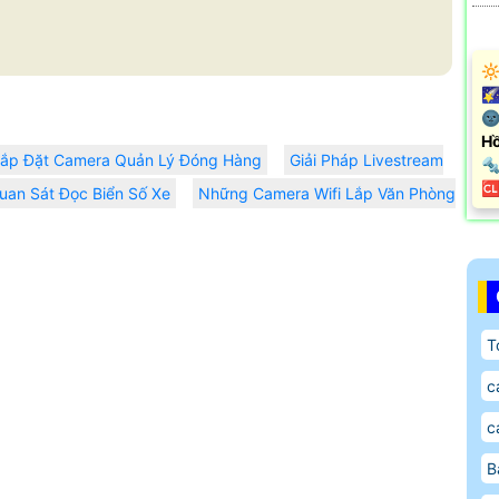
🔆
🌠
🌚
Hồ
ắp Đặt Camera Quản Lý Đóng Hàng
Giải Pháp Livestream

️
uan Sát Đọc Biển Số Xe
Những Camera Wifi Lắp Văn Phòng
T
c
c
B