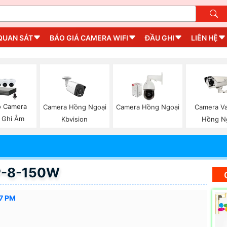
QUAN SÁT
BÁO GIÁ CAMERA WIFI
ĐẦU GHI
LIÊN HỆ
ộ Camera
Camera Hồng Ngoại
Camera Hồng Ngoại
Camera V
 Ghi Âm
Kbvision
Hồng N
P-8-150W
37 PM