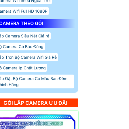
amera Wifi Imou Ngoài Trời
amera Wifi Full HD 1080P
CAMERA THEO GÓI
ắp Camera Siêu Nét Giá rẻ
ộ Camera Có Báo Đông
ắp Trọn Bộ Camera Wifi Giá Rẻ
ộ Camera Ip Chất Lượng
ắp Đặt Bộ Camera Có Màu Ban Đêm
hính Hãng
GÓI LẮP CAMERA ƯU ĐÃI