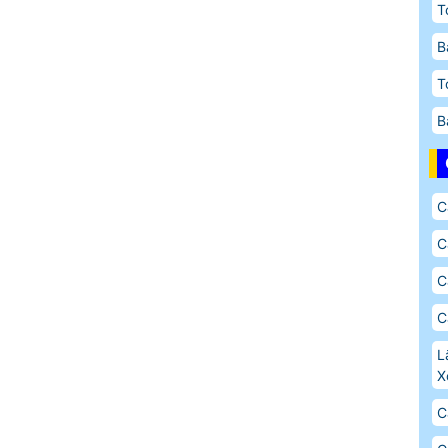
T
B
T
B
C
C
C
C
L
X
C