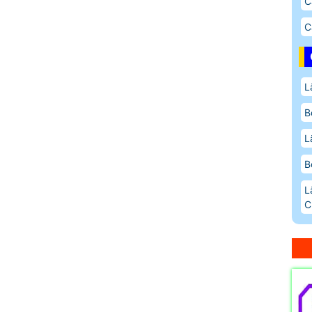
C
C
L
B
L
B
L
C