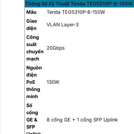
Thông Số Kỹ Thuật Tenda TEG5310P-8-150W
Mẫu
Tenda TEG5310P-8-150W
Giao
VLAN Layer-3
diện
Công
suất
20Gbps
chuyển
mạch
Nguồn
điện
PoE
130W
thông
minh
Số
cổng
GE &
8 cổng GE + 1 cổng SFP Uplink
SFP