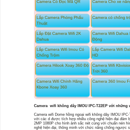
Camera Có Đọc Mã QR
Camera Cho xe nân
Lắp Camera Phòng Phẩu
Camera có chống t
Thuật
Lắp Đặt Camera Wifi 2K
Camera Wifi Dahua
Dahua
Động
Lắp Camera Wifi Imou Có
Lắp Camera Wifi Da
Chống Trộm
HD
Camera Hilook Xoay 360 Độ
Camera Wifi Kbvisio
Trời 360
Camera Wifi Chính Hãng
Camera 360 Imou Ful
Kbone Xoay 360
Camera wifi không dây IMOU IPC-T22EP với những ư
Camera wifi Dome hồng ngoại wifi không dây IMOU IPC-T
với các d được tích hợp nhiều công nghệ hiện đại đảm 
2MP 1080P cho hình ảnh sắc nét cùng với chuẩn nén hì
nghệ hiện đại, thông minh với chức năng chống ngược