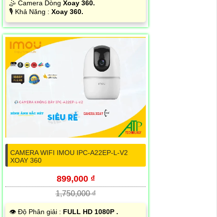
🤹 Camera Dòng
Xoay 360.
️🎙 Khả Năng :
Xoay 360.
CAMERA WIFI IMOU IPC-A22EP-L-V2
XOAY 360
899,000 ₫
1,750,000 ₫
👁 Độ Phân giải :
FULL HD 1080P .