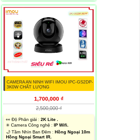
CAMERA AN NINH WIFI IMOU IPC-GS2DP-
3K0W CHẤT LƯỢNG
1,700,000 ₫
2,500,000 ₫
️👀 Độ Phân giải :
2K Lite .
✳️ Camera Công nghệ :
IP Wifi.
🌙 Tầm Nhìn Ban Đêm :
Hồng Ngoại 10m
Hồng Ngoại Smart IR.