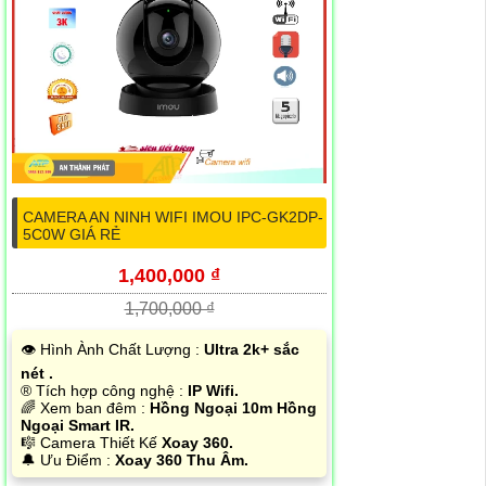
CAMERA AN NINH WIFI IMOU IPC-GK2DP-
5C0W GIÁ RẺ
1,400,000 ₫
1,700,000 ₫
👁 Hình Ành Chất Lượng :
Ultra 2k+ sắc
nét .
®️ Tích hợp công nghệ :
IP Wifi.
🌈 Xem ban đêm :
Hồng Ngoại 10m Hồng
Ngoại Smart IR.
🎼️ Camera Thiết Kế
Xoay 360.
️🔔 Ưu Điểm :
Xoay 360 Thu Âm.