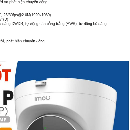
i và phát hiện chuyển động.
8”, 25/30fps@2.0M(1920x1080)
7°(D)
c sáng DWDR, tự động cân bằng trắng (AWB), tự động bù sáng
ười, phát hiện chuyển động.