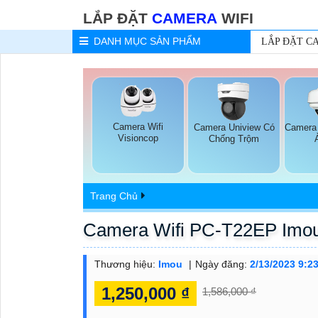
LẮP ĐẶT
CAMERA
WIFI
DANH MỤC
SẢN PHẨM
LẮP ĐẶT C
Camera Wifi
Camera Uniview Có
Camera
Visioncop
Chống Trộm
Trang Chủ
Camera Wifi PC-T22EP Imo
Thương hiệu:
Imou
Ngày đăng:
2/13/2023 9:2
1,250,000 ₫
1,586,000 ₫