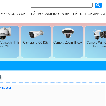
AMERA QUAN SÁT
LẮP BỘ CAMERA GIÁ RẺ
LẮP ĐẶT CAMERA WI
 Vantech Hình
Camera Ip Có Dây
Camera Zoom Hilook
Camera Wifi 
Ảnh 2K
Trộm Imo
u
3:15 AM