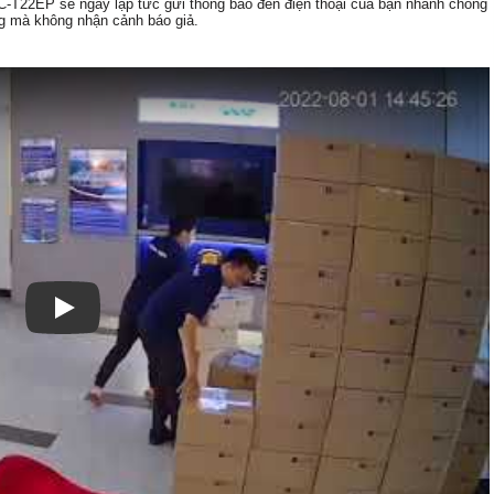
C-T22EP sẽ ngay lập tức gửi thông báo đến điện thoại của bạn nhanh chóng
g mà không nhận cảnh báo giả.
Xem video Camera Wifi PC-T22EP Imou