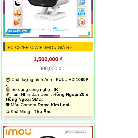
IPC-C22FP-C WIFI IMOU GIÁ RẺ
1,500,000 ₫
1,900,000 ₫
🦉 Chất lượng hình Ảnh :
FULL HD 1080P
.
🤖️ Sử dụng công nghệ :
IP.
❈ Tầm Nhìn Ban Đêm :
Hồng Ngoại 20m
Hồng Ngoại SMD.
🛡 Mẫu Camera
Dome Kim Loại.
️➲ Khả Năng :
Thu Âm.