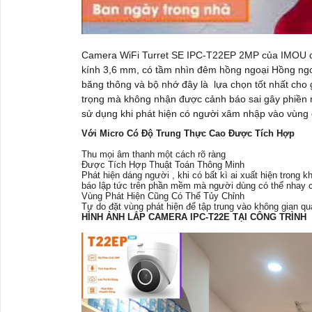
Camera WiFi Turret SE IPC-T22EP 2MP của IMOU cun
kính 3,6 mm, có tầm nhìn đêm hồng ngoại Hồng ngoạ
băng thông và bộ nhớ đây là lựa chọn tốt nhất cho 
trọng mà không nhận được cảnh báo sai gây phiền n
sử dụng khi phát hiện có người xâm nhập vào vùng
Với Micro Có Độ Trung Thực Cao Được Tích Hợp
Thu mọi âm thanh một cách rõ ràng
Được Tích Hợp Thuật Toán Thông Minh
Phát hiện dáng người , khi có bất kì ai xuất hiện trong 
báo lập tức trên phần mềm mà người dùng có thể nhay 
Vùng Phát Hiện Cũng Có Thể Tủy Chỉnh
Tự do đặt vùng phát hiện để tập trung vào không gian qu
HÌNH ẢNH LẮP CAMERA IPC-T22E TẠI CÔNG TRÌNH