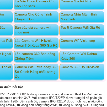
g
Tư Vấn Chọn Camera Cho
Camera Giá Rẻ Nhất
Kho Logistics
rộm
Camera Cho Công Trình
Camera Nhìn Màn Hình
Chuyên Dụng
Máy Tính
 Báo
Bản báo giá camera wifi
Top 5 Camera Wifi Giá Rẻ
imou mới
hua Full
Lắp Camera Wifi Hikvision
Camera Wifi Visioncop
Ngoài Trời Xoay 360 Giá Rẻ
n Ngoài
Lắp camera 360 Báo động
Lắp Camera Wifi Dahua
Chống Trộm
Xoay 360
l color
Camera Wifi Ezviz Xoay 360
Camera 360 Độ Hikvision
Độ Chính Hãng chất lượng
tốt
u điểm nỗi bật.
22EP 2MP 1080P là dòng camera có dạng dome wifi thiết kết đặt biệt so
bảo được an ninh 34/7. Với camera IPC-T22EP được trang bị độ phân giải
nh ảnh H.265. Bên cạnh đó, camera IPC-T22EP được tích hợp nhiều công
 sáng DWDR, tự động cân bằng trắng AWB, tự động bù sáng AGC. Cùng với