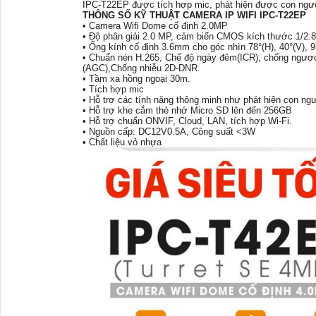
IPC-T22EP được tích hợp mic, phát hiện được con ngườ
THÔNG SỐ KỸ THUẬT CAMERA IP WIFI IPC-T22EP
• Camera Wifi Dome cố định 2.0MP
• Độ phân giải 2.0 MP, cảm biến CMOS kích thước 1/2.
• Ống kính cố định 3.6mm cho góc nhìn 78°(H), 40°(V), 9
• Chuẩn nén H.265, Chế độ ngày đêm(ICR), chống ngượ
(AGC),Chống nhiễu 2D-DNR.
• Tầm xa hồng ngoại 30m.
• Tích hợp mic
• Hỗ trợ các tính năng thông minh như phát hiện con ng
• Hỗ trợ khe cắm thẻ nhớ Micro SD lên đến 256GB
• Hỗ trợ chuẩn ONVIF, Cloud, LAN, tích hợp Wi-Fi.
• Nguồn cấp: DC12V0.5A, Công suất <3W
• Chất liệu vỏ nhựa