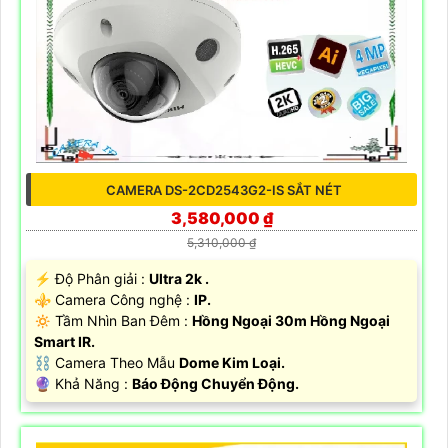
CAMERA DS-2CD2543G2-IS SẮT NÉT
3,580,000 ₫
5,310,000 ₫
️⚡ Độ Phân giải :
Ultra 2k .
⚜️ Camera Công nghệ :
IP.
🔅 Tầm Nhìn Ban Đêm :
Hồng Ngoại 30m Hồng Ngoại
Smart IR.
⛓ Camera Theo Mẫu
Dome Kim Loại.
️🔮 Khả Năng :
Báo Động Chuyển Động.