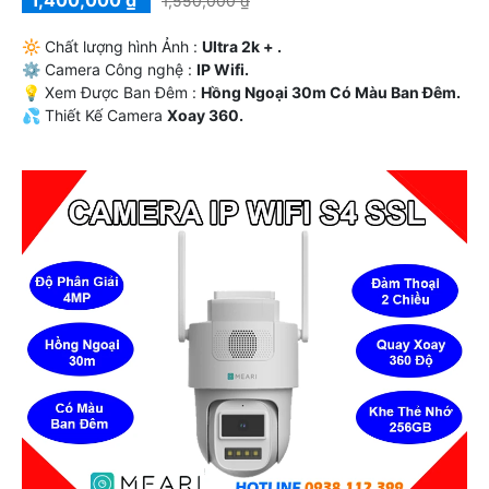
1,400,000 ₫
1,550,000 ₫
🔆 Chất lượng hình Ảnh :
Ultra 2k + .
⚙ Camera Công nghệ :
IP Wifi.
💡 Xem Được Ban Đêm :
Hồng Ngoại 30m Có Màu Ban Ðêm.
💦 Thiết Kế Camera
Xoay 360.
️✔️ Đặt Điểm :
Thu Âm Và Loa.