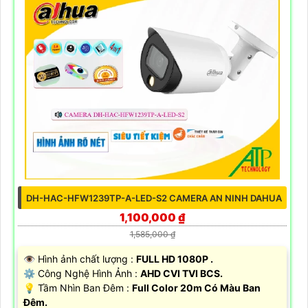
DH-HAC-HFW1239TP-A-LED-S2 CAMERA AN NINH DAHUA
1,100,000 ₫
1,585,000 ₫
👁 Hình ảnh chất lượng :
FULL HD 1080P .
⚙ Công Nghệ Hình Ảnh :
AHD CVI TVI BCS.
💡 Tầm Nhìn Ban Đêm :
Full Color 20m Có Màu Ban
Đêm.