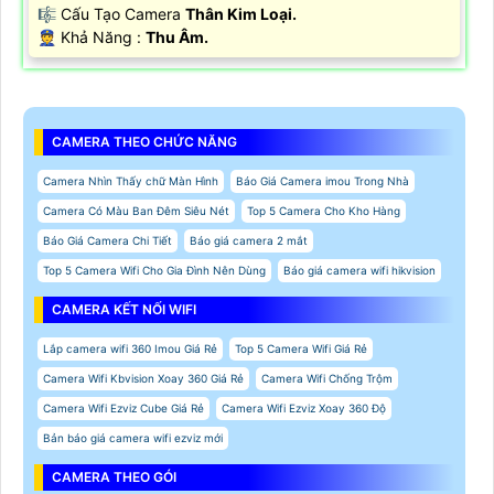
🎼️ Cấu Tạo Camera
Thân Kim Loại.
️👮 Khả Năng :
Thu Âm.
CAMERA THEO CHỨC NĂNG
Camera Nhìn Thấy chữ Màn Hình
Báo Giá Camera imou Trong Nhà
Camera Có Màu Ban Đêm Siêu Nét
Top 5 Camera Cho Kho Hàng
Báo Giá Camera Chi Tiết
Báo giá camera 2 mắt
Top 5 Camera Wifi Cho Gia Đình Nên Dùng
Báo giá camera wifi hikvision
CAMERA KẾT NỐI WIFI
Lắp camera wifi 360 Imou Giá Rẻ
Top 5 Camera Wifi Giá Rẻ
Camera Wifi Kbvision Xoay 360 Giá Rẻ
Camera Wifi Chống Trộm
Camera Wifi Ezviz Cube Giá Rẻ
Camera Wifi Ezviz Xoay 360 Độ
Bản báo giá camera wifi ezviz mới
CAMERA THEO GÓI