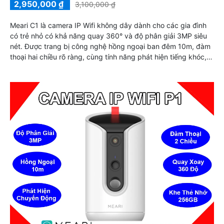
2,950,000 ₫
3,100,000 ₫
Meari C1 là camera IP Wifi không dây dành cho các gia đình
có trẻ nhỏ có khả năng quay 360° và độ phân giải 3MP siêu
nét. Được trang bị công nghệ hồng ngoại ban đêm 10m, đàm
thoại hai chiều rõ ràng, cùng tính năng phát hiện tiếng khóc,
âm thanh bất thường và nhận diện chuyển động con người,
giúp bạn theo dõi bé yêu mọi lúc, mọi nơi, hỗ trợ thẻ nhớ lên
đến 256GB có nút gọi điện