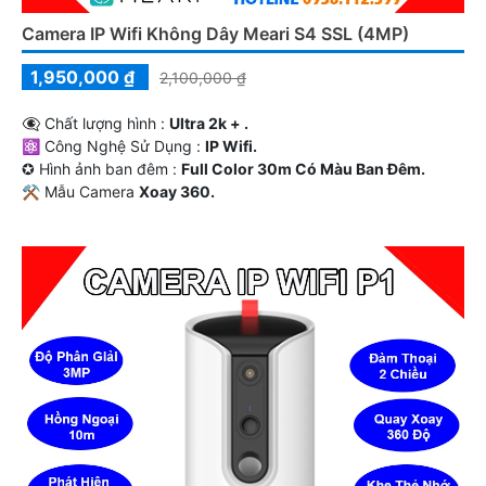
Camera IP Wifi Không Dây Meari S4 SSL (4MP)
1,950,000 ₫
2,100,000 ₫
👁️‍🗨 Chất lượng hình :
Ultra 2k + .
⚛️ Công Nghệ Sử Dụng :
IP Wifi.
✪ Hình ảnh ban đêm :
Full Color 30m Có Màu Ban Ðêm.
⚒ Mẫu Camera
Xoay 360.
️ლ Điểm Nỗi Bật :
Thu Âm Và Loa.