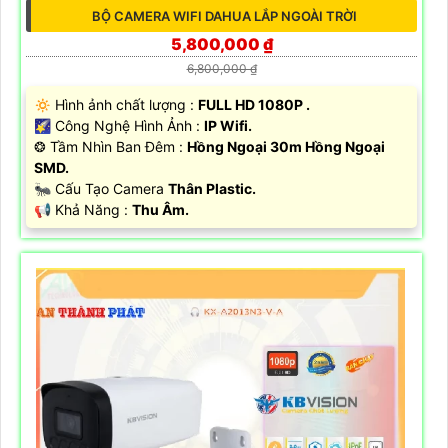
BỘ CAMERA WIFI DAHUA LẮP NGOÀI TRỜI
5,800,000 ₫
6,800,000 ₫
🔅 Hình ảnh chất lượng :
FULL HD 1080P .
🌠 Công Nghệ Hình Ảnh :
IP Wifi.
❂ Tầm Nhìn Ban Đêm :
Hồng Ngoại 30m Hồng Ngoại
SMD.
🐜 Cấu Tạo Camera
Thân Plastic.
️📢 Khả Năng :
Thu Âm.