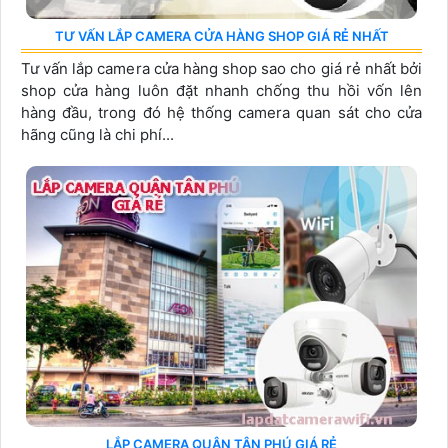
TƯ VẤN LẮP CAMERA CỬA HÀNG SHOP GIÁ RẺ NHẤT
Tư vấn lắp camera cửa hàng shop sao cho giá rẻ nhất bởi
shop cửa hàng luôn đặt nhanh chống thu hồi vốn lên
hàng đầu, trong đó hệ thống camera quan sát cho cửa
hãng cũng là chi phí...
LẮP CAMERA QUẬN TÂN PHÚ GIÁ RẺ