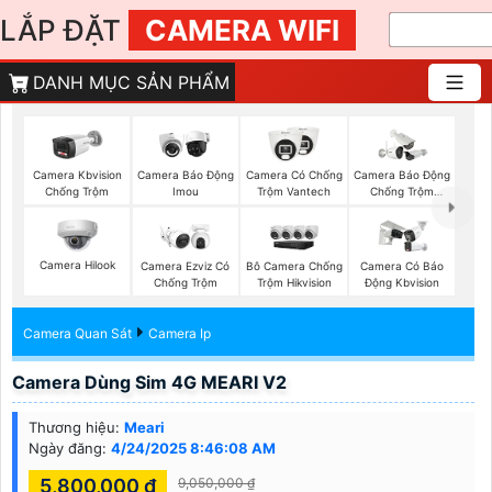
LẮP ĐẶT
CAMERA WIFI
DANH MỤC SẢN PHẨM
Camera Kbvision
Camera Báo Động
Camera Có Chống
Camera Báo Động
Chống Trộm
Imou
Trộm Vantech
Chống Trộm
Hikvision
Camera Hilook
Camera Ezviz Có
Bô Camera Chống
Camera Có Báo
Chống Trộm
Trộm Hikvision
Động Kbvision
Camera Quan Sát
Camera Ip
Camera Dùng Sim 4G MEARI V2
Thương hiệu:
Meari
Ngày đăng:
4/24/2025 8:46:08 AM
5,800,000 ₫
9,050,000 ₫