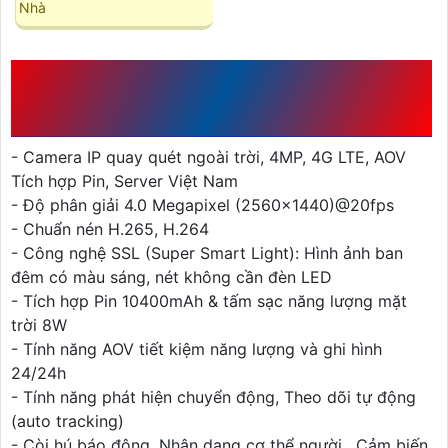
Nhà
CHI TIẾT VỀ CAMERA
CHÍNH HÃNG MEARI V2
- Camera IP quay quét ngoài trời, 4MP, 4G LTE, AOV
Tích hợp Pin, Server Việt Nam
- Độ phân giải 4.0 Megapixel (2560x1440)@20fps
- Chuẩn nén H.265, H.264
- Công nghệ SSL (Super Smart Light): Hình ảnh ban
đêm có màu sáng, nét không cần đèn LED
- Tích hợp Pin 10400mAh & tấm sạc năng lượng mặt
trời 8W
- Tính năng AOV tiết kiệm năng lượng và ghi hình
24/24h
- Tính năng phát hiện chuyển động, Theo dõi tự động
(auto tracking)
- Còi hú báo động, Nhận dạng cơ thể người , Cảm biến