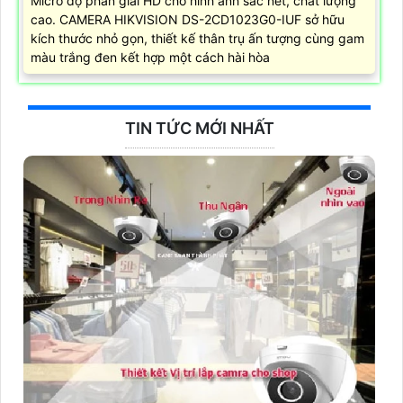
Micro độ phân giải HD cho hình ảnh sắc nét, chất lượng
cao. CAMERA HIKVISION DS-2CD1023G0-IUF sở hữu
kích thước nhỏ gọn, thiết kế thân trụ ấn tượng cùng gam
màu trắng đen kết hợp một cách hài hòa
TIN TỨC MỚI NHẤT