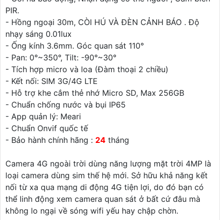
PIR.
- Hồng ngoại 30m, CÒI HÚ VÀ ĐÈN CẢNH BÁO . Độ
nhạy sáng 0.01lux
- Ống kính 3.6mm. Góc quan sát 110°
- Pan: 0°~350°, Tilt: -90°~30°
- Tích hợp micro và loa (Đàm thoại 2 chiều)
- Kết nối: SIM 3G/4G LTE
- Hỗ trợ khe cắm thẻ nhớ Micro SD, Max 256GB
- Chuẩn chống nước và bụi IP65
- App quản lý: Meari
- Chuẩn Onvif quốc tế
- Bảo hành chính hãng :
24
tháng
Camera 4G ngoài trời dùng năng lượng mặt trời 4MP là
loại camera dùng sim thế hệ mới. Sở hữu khả năng kết
nối từ xa qua mạng di động 4G tiện lợi, do đó bạn có
thể linh động xem camera quan sát ở bất cứ đâu mà
không lo ngại về sóng wifi yếu hay chập chờn.