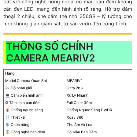
bật với công nghệ hồng ngoại có màu ban đêm không
cần đèn LED, mang đến hình ảnh rõ ràng. Hỗ trợ đàm
thoại 2 chiều, khe cắm thẻ nhớ 256GB – lý tưởng cho
mọi không gian giám sát, từ sân vườn đến công trình.
THÔNG SỐ CHÍNH
CAMERA MEARIV2
Hãng
Model Camera Quan Sát
MEARIV2
️👀 Độ phân giải
Ultra 2k +
💻 Cảm biến hình ảnh
Xử Lý Nhanh
❂ Tầm nhìn ban đêm
Full Color 30m
🀄 Chống ngược sáng
Chống Ngược Sáng DWDR
⛓ Thiết kế
Xoay 360
🎙 Chức năng
Thu Âm Và Loa
🥇️ Công nghệ ban đêm
Có Màu Ban Ðêm