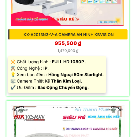
KX-A2013N3-V-A CAMERA AN NINH KBVISION
955,500 ₫
1,470,000 ₫
🔆 Chất lượng hình :
FULL HD 1080P .
⚒ Công Nghệ :
IP.
💡 Xem ban đêm :
Hồng Ngoại 50m Starlight.
🎼️ Camera Thiết Kế
Thân Kim Loại.
️✔️ Ưu Điểm :
Báo Động Chuyển Động.