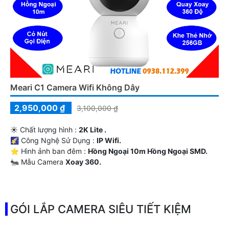
Meari C1 Camera Wifi Không Dây
2,950,000 ₫
3,100,000 ₫
☀️ Chất lượng hình :
2K Lite .
🌠 Công Nghệ Sử Dụng :
IP Wifi.
⭐ Hình ảnh ban đêm :
Hồng Ngoại 10m Hồng Ngoại SMD.
🐜 Mẫu Camera
Xoay 360.
️ƒ Điểm Nỗi Bật :
Thu Âm Và Loa.
GÓI LẮP CAMERA SIÊU TIẾT KIỆM