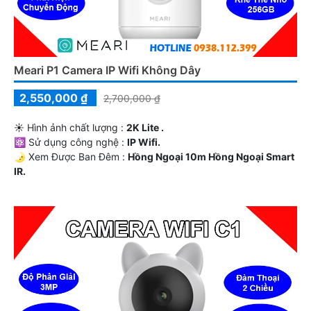
Meari P1 Camera IP Wifi Không Dây
2,550,000 ₫
2,700,000 ₫
☀️ Hình ảnh chất lượng :
2K Lite .
⚛️ Sử dụng công nghệ :
IP Wifi.
🌛 Xem Được Ban Đêm :
Hồng Ngoại 10m Hồng Ngoại Smart
IR.
🎼️ Camera Dòng
Plastic.
️💫 Chức Năng :
Thu Âm Và Loa.