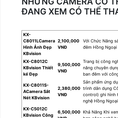
NHỮNG CAMERA CÓ TH
ĐANG XEM CÓ THỂ TH
KX-
C8011LCamera
2,100,000
Với Chức Năng sán
Hình Ảnh Đẹp
VNĐ
đêm Hồng Ngoại 
KBvision
KX-C8012C
Trang bị công n
9,500,000
KBvision Thiết
năng chuyên dụng
VNĐ
kế Đẹp
ban đêm với côn
Sản phẩm ứng dụ
KX-C8011S-
2,380,000
trình dân dụng C
ACamera Sắt
VNĐ
control) ghi hìn
Nét KBvision
nghệ Hồng Ngoại 
KX-C5012C
6,500,000
Khả Năng Khi xem
KBvision Công