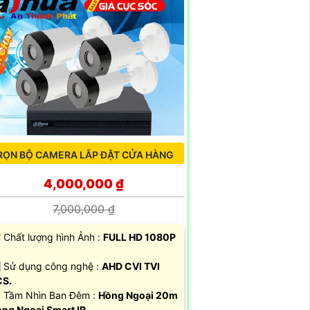
RỌN BỘ CAMERA LẮP ĐẶT CỬA HÀNG
4,000,000 ₫
7,000,000 ₫
 Chất lượng hình Ảnh :
FULL HD 1080P
 Sử dụng công nghệ :
AHD CVI TVI
CS.
 Tầm Nhìn Ban Đêm :
Hồng Ngoại 20m
ng Ngoại Smart IR.