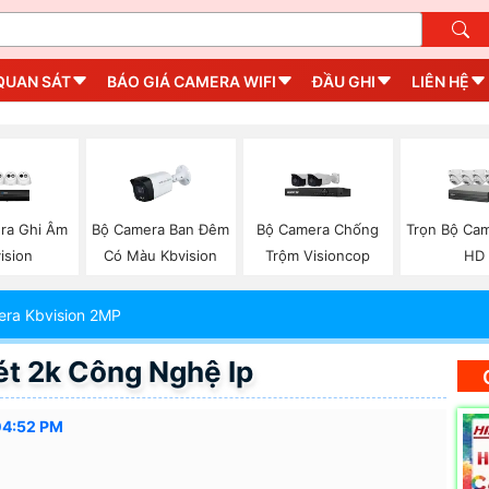
QUAN SÁT
BÁO GIÁ CAMERA WIFI
ĐẦU GHI
LIÊN HỆ
ra Ghi Âm
Bộ Camera Ban Đêm
Bộ Camera Chống
Trọn Bộ Cam
ision
Có Màu Kbvision
Trộm Visioncop
HD
ra Kbvision 2MP
t 2k Công Nghệ Ip
04:52 PM