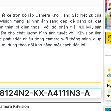
iết kế trọn bộ lắp Camera Kho Hàng Sắc Nét 2k của
vision mang lại hình ảnh sáng đẹp, dễ dàng cài đặt
ên thiết bị điện thoại. Với độ phân giải 4.0 MP, sản
ẩm cho chất lượng hình ảnh tuyệt vời. KBvision liên
B
c phát triển nhiều dòng camera wifi thông minh, giúp
F
ười dùng theo dõi kho hàng một cách tiện lợi
🔆
🤖
⭐
Ng
A8124N2-KX-A4111N3-A
🌧
️✤
amera KBvision