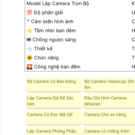
Model Lắp Camera Trọn Bộ
K
💯 Độ phân giải
U
™️ Cảm biến hình ảnh
⭐ Tầm nhìn ban đêm
H
₩ Chống ngược sáng
C
🌧️ Thiết kế
T
☣️ Chức năng
T
🌄 Công nghệ ban đêm
H
Bộ Camera Có Báo Đông
Bộ Camera Visioncop Ghi
Âm
Lắp Camera Giá Rẻ Sắc
Đầu Ghi Hình Camera
Nét
Wisenet
Camera Có Đọc Mã QR
Camera Cho xe nâng
Lắp Camera Phòng Phẩu
Camera có chống trộm