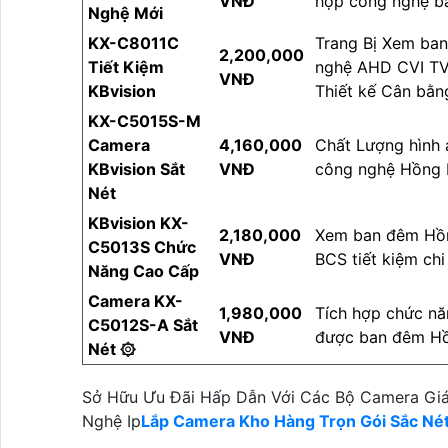
VNĐ
hợp công nghệ b
Nghệ Mới
KX-C8011C
Trang Bị Xem ba
2,200,000
Tiết Kiệm
nghệ AHD CVI TVI
VNĐ
KBvision
Thiết kế Cân bằ
KX-C5015S-M
Camera
4,160,000
Chất Lượng hình
KBvision Sắt
VNĐ
công nghệ Hồng 
Nét
KBvision KX-
2,180,000
Xem ban đêm Hồn
C5013S Chức
VNĐ
BCS tiết kiệm ch
Năng Cao Cấp
Camera KX-
1,980,000
Tích hợp chức nă
C5012S-A Sắt
VNĐ
được ban đêm Hồ
Nét ۞
Sở Hữu Ưu Đãi Hấp Dẫn Với Các Bộ Camera Giá
Nghệ Ip
Lắp Camera Kho Hàng Trọn Gói Sắc Né