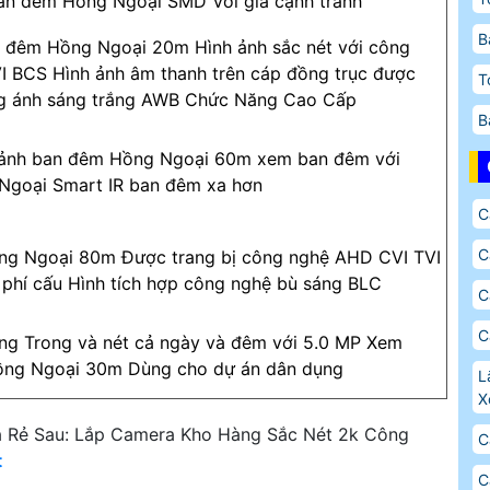
an đêm Hồng Ngoại SMD Với giá cạnh tranh
B
n đêm Hồng Ngoại 20m Hình ảnh sắc nét với công
 BCS Hình ảnh âm thanh trên cáp đồng trục được
T
ng ánh sáng trắng AWB Chức Năng Cao Cấp
B
 ảnh ban đêm Hồng Ngoại 60m xem ban đêm với
Ngoại Smart IR ban đêm xa hơn
C
C
g Ngoại 80m Được trang bị công nghệ AHD CVI TVI
i phí cấu Hình tích hợp công nghệ bù sáng BLC
C
C
ng Trong và nét cả ngày và đêm với 5.0 MP Xem
ng Ngoại 30m Dùng cho dự án dân dụng
L
X
 Rẻ Sau: Lắp Camera Kho Hàng Sắc Nét 2k Công
C
t
C