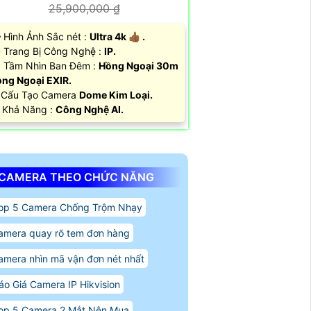
25,900,000 ₫
️‍🗨 Hình Ảnh Sắc nét :
Ultra 4k 👍🏾 .
 Trang Bị Công Nghệ :
IP.
Tầm Nhìn Ban Đêm :
Hồng Ngoại 30m
ng Ngoại EXIR.
 Cấu Tạo Camera
Dome Kim Loại.
 Khả Năng :
Công Nghệ AI.
CAMERA THEO CHỨC NĂNG
op 5 Camera Chống Trộm Nhạy
amera quay rõ tem đơn hàng
amera nhìn mã vận đơn nét nhất
áo Giá Camera IP Hikvision
op 5 Camera 2 Mắt Nên Mua