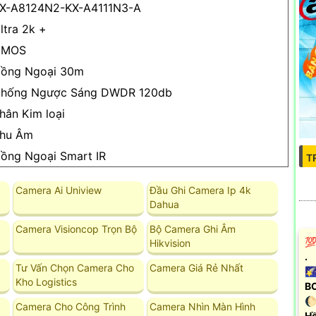
X-A8124N2-KX-A4111N3-A
ltra 2k +
CMOS
ồng Ngoại 30m
hống Ngược Sáng DWDR 120db
hân Kim loại
hu Âm
ồng Ngoại Smart IR
T
Camera Ai Uniview
Đầu Ghi Camera Ip 4k
Dahua
Camera Visioncop Trọn Bộ
Bộ Camera Ghi Âm
💯
Hikvision
.
Tư Vấn Chọn Camera Cho
Camera Giá Rẻ Nhất
🌠
Kho Logistics
B
🌔
Camera Cho Công Trình
Camera Nhìn Màn Hình
Hồ