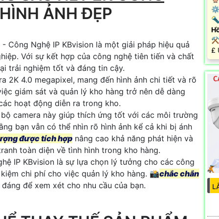
 HÌNH ẢNH ĐẸP
⚙ 
🔦
Hồ
⚒
- Công Nghệ IP KBvision là một giải pháp hiệu quả
️₤
iệp. Với sự kết hợp của công nghệ tiên tiến và chất
i trải nghiệm tốt và đáng tin cậy.
a 2K 4.0 megapixel, mang đến hình ảnh chi tiết và rõ
việc giám sát và quản lý kho hàng trở nên dễ dàng
các hoạt động diễn ra trong kho.
ộ camera này giúp thích ứng tốt với các môi trường
ằng bạn vẫn có thể nhìn rõ hình ảnh kể cả khi bị ánh
ượng được tích hợp
nâng cao khả năng phát hiện và
ranh toàn diện về tình hình trong kho hàng.
 IP KBvision là sự lựa chọn lý tưởng cho các công
t kiệm chi phí cho việc quản lý kho hàng. 📸
chắc chắn
y đáng để xem xét cho nhu cầu của bạn.
L