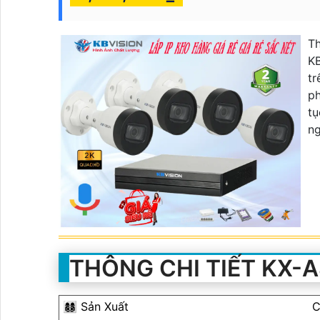
Th
KB
tr
ph
tụ
ng
THÔNG CHI TIẾT KX-
👩‍👩‍👦‍👦 Sản Xuất
C