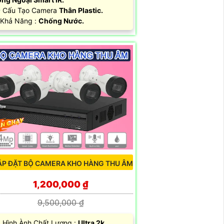
 Cấu Tạo Camera
Thân Plastic.
 Khả Năng :
Chống Nước.
ẮP ĐẶT BỘ CAMERA KHO HÀNG THU ÂM
1,200,000 ₫
9,500,000 ₫
 Hình Ành Chất Lượng :
Ultra 2k .