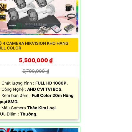
Ộ 4 CAMERA HIKVISION KHO HÀNG
ULL COLOR
5,500,000 ₫
6,700,000 ₫
 Chất lượng hình :
FULL HD 1080P .
️ Công Nghệ :
AHD CVI TVI BCS.
 Xem ban đêm :
Full Color 20m Hồng
oại SMD.
️ Mẫu Camera
Thân Kim Loại.
 Ưu Điểm :
Thường.