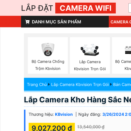
LẮP ĐẶT
CAMERA WIFI
DANH MỤC SẢN PHẨM
CAMERA 
Bộ Camera Chống
Bộ Came
Lắp Camera
Trộm Kbvision
Kbv
Kbvision Trọn Gói
Trang Chủ
Lắp Camera Kbvision Trọn Gói
Bán Came
Lắp Camera Kho Hàng Sắc Né
Thương hiệu:
KBvision
Ngày đăng:
3/26/2024 2:
9,027,200 ₫
13,540,000 ₫