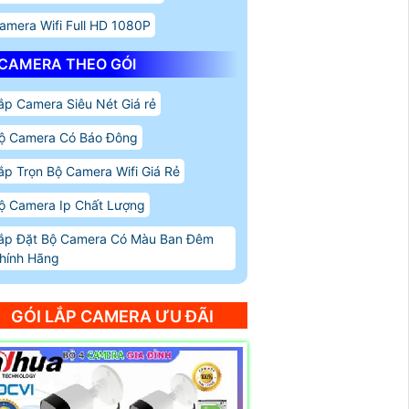
amera Wifi Full HD 1080P
CAMERA THEO GÓI
ắp Camera Siêu Nét Giá rẻ
ộ Camera Có Báo Đông
ắp Trọn Bộ Camera Wifi Giá Rẻ
ộ Camera Ip Chất Lượng
ắp Đặt Bộ Camera Có Màu Ban Đêm
hính Hãng
GÓI LẮP CAMERA ƯU ĐÃI