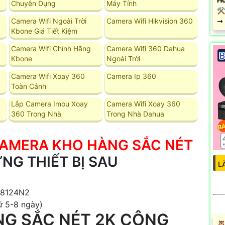
Chuyên Dụng
Máy Tính
⚒
Camera Wifi Ngoài Trời
Camera Wifi Hikvision 360
️⇝
Kbone Giá Tiết Kiệm
Camera Wifi Chính Hãng
Camera Wifi 360 Dahua
Kbone
Ngoài Trời
Camera Wifi Xoay 360
Camera Ip 360
Toàn Cảnh
Lắp Camera Imou Xoay
Camera Wifi Xoay 360
360 Trong Nhà
Trong Nhà Dahua
CAMERA KHO HÀNG SẮC NÉT
G THIẾT BỊ SAU
L
-A8124N2
rữ 5-8 ngày)
G SẮC NÉT 2K CÔNG
🦉