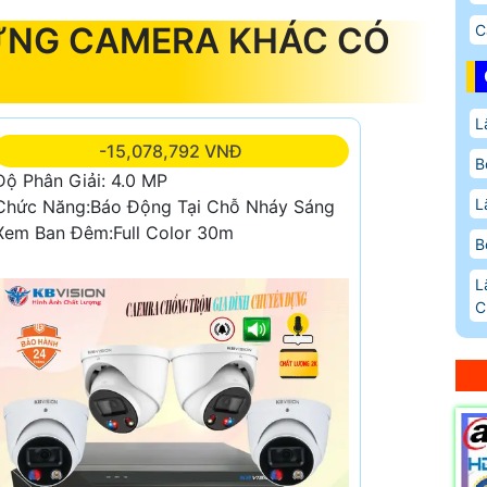
ỮNG CAMERA KHÁC CÓ
C
L
-15,078,792 VNĐ
B
Độ Phân Giải: 4.0 MP
L
Chức Năng:Báo Động Tại Chỗ Nháy Sáng
Xem Ban Đêm:Full Color 30m
B
L
C