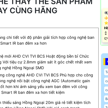
Ể THAY THẾ SẢN PHẨM
AY CÙNG HÃNG
👁
⚜️
⭐ 
Hồ
↕️
g chi tiết với độ phân giải tích hợp công nghệ ban
️ლ
Smart IR ban đêm xa hơn
ghệ mới AHD CVI TVI BCS Hoặt động bền bỉ Chức
 Với tiệu cự 2.8mm giám sát ít góc chết nhất xem
g nghệ Hồng Ngoại SMD
T
ng công nghệ AHD CVI TVI BCS Phù hợp cho công
ông nghệ nỗi bật công nghệ AGC (Automatic gain
c
h tốt hơn khi ánh sáng yếu xem ban đêm với công
c
Smart IR ban đêm xa hơn tiết kiệm
B
 thiếu sáng Hồng Ngoại 20m giá rẻ tiết kiệm tích
T