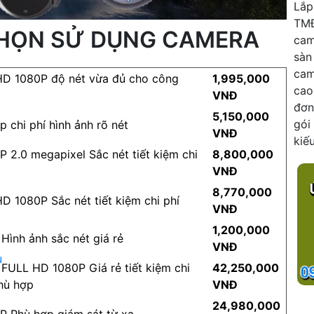
Lắp
TMĐ
 CHỌN SỬ DỤNG CAMERA
cam
sàn
cam
HD 1080P độ nét vừa đủ cho công
1,995,000
cao
VNĐ
đơn
5,150,000
gói
 chi phí hình ảnh rõ nét
VNĐ
kiế
 2.0 megapixel Sắc nét tiết kiệm chi
8,800,000
VNĐ
8,770,000
D 1080P Sắc nét tiết kiệm chi phí
VNĐ
1,200,000
Hình ảnh sắc nét giá rẻ
VNĐ
u
 FULL HD 1080P Giá rẻ tiết kiệm chi
42,250,000
phù hợp
VNĐ
24,980,000
 Phù hợp giám sát từ xa