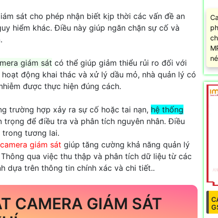
m sát cho phép nhận biết kịp thời các vấn đề an
Ca
nguy hiểm khác. Điều này giúp ngăn chặn sự cố và
ph
ch
.
MP
né
amera giám sát
có thể giúp giảm thiểu rủi ro đối với
hoạt động khai thác và xử lý dầu mỏ, nhà quản lý có
nhiễm được thực hiện đúng cách.
ng trường hợp xảy ra sự cố hoặc tai nạn,
hệ thống
trọng để điều tra và phân tích nguyên nhân. Điều
 trong tương lai.
 camera giám sát
giúp tăng cường khả năng quản lý
Thông qua việc thu thập và phân tích dữ liệu từ các
 dựa trên thông tin chính xác và chi tiết..
ẶT CAMERA GIÁM SÁT
C
G