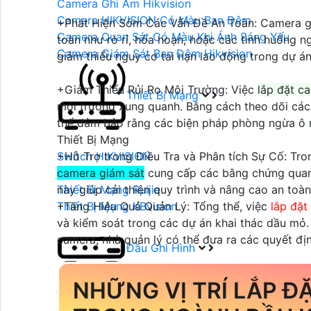
Camera Ghi Âm Hikvision
Camera HIKVISION Có Màu Ban Đêm
+Phát Hiện Sớm Các Vấn Đề An Toàn: Camera giá
Camera Quan Sát Có Màu Khi Ánh Sáng Yếu
toàn như rò rỉ, hỏa hoạn, hoặc các tình huống 
Camera Giám Sát Ban Đêm Hikvision
giảm thiểu nguy cơ tai nạn lao động trong dự án
+Giảm Thiểu Rủi Ro Môi Trường: Việc
lắp đặt c
Thiết Bị Mạng
môi trường xung quanh. Bằng cách theo dõi các 
thể đảm bảo rằng các biện pháp phòng ngừa ô 
Thiết Bị Mạng
+Hỗ Trợ trong Điều Tra và Phân tích Sự Cố: Tro
Switch HIKVISION
camera giám sát
cung cấp các bằng chứng quan 
Switch Dahua
này giúp cải thiện quy trình và nâng cao an toàn
Thiết Bị Mạng Ruijie
+Tăng Hiệu Quả Quản Lý: Tổng thể, việc
lắp đặt
Thiết Bị Mạng KBvision
và kiểm soát trong các dự án khai thác dầu mỏ. 
camera, nhà quản lý có thể đưa ra các quyết định
Đầu Ghi Hình
NHỮNG VỊ TRÍ LẮP Đ
Đầu Ghi Camera
Đầu Ghi Dahua