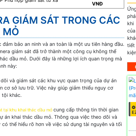
VNĐ
Ứng
phá
ERA GIÁM SÁT TRONG CÁC
khi
U MỎ
của
khá
 đảm bảo an ninh và an toàn là một ưu tiên hàng đầu.
tiế
amera giám sát đã trở thành một công cụ không thể
kiệ
 thác dầu mỏ. Dưới đây là những lợi ích quan trọng mà
nh này:
dõi và giám sát các khu vực quan trọng của dự án
 cơ sở lưu trữ. Việc này giúp giảm thiểu nguy cơ
 tội khác.
❂
cung cấp thông tin thời gian
t tại khu khai thác dầu mỏ
E
ự án khai thác dầu mỏ. Thông qua việc theo dõi và
 có thể hiểu rõ hơn về việc sử dụng tài nguyên và tối