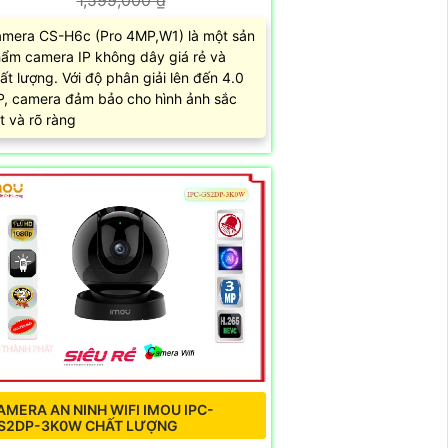
mera CS-H6c (Pro 4MP,W1) là một sản
ẩm camera IP không dây giá rẻ và
ất lượng. Với độ phân giải lên đến 4.0
, camera đảm bảo cho hình ảnh sắc
t và rõ ràng
AMERA AN NINH WIFI IMOU IPC-
S2DP-3K0W CHẤT LƯỢNG