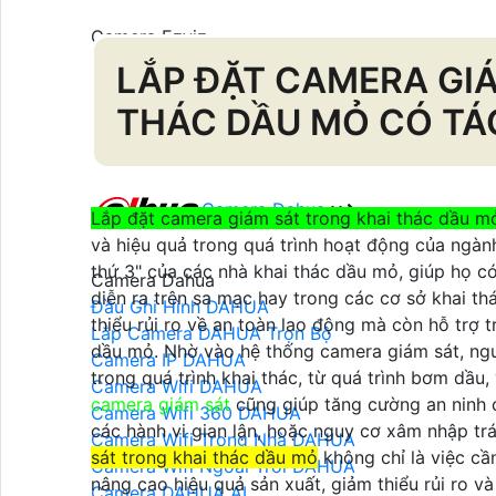
Camera Ezviz
Camera Ezviz Trong Nhà
LẮP ĐẶT CAMERA GI
Camera Ezviz Ngoài Trời
THÁC DẦU MỎ CÓ TÁ
Camera Ezviz Góc Rộng
Camera Ezviz Xoay 360
Camera Dahua
Lắp đặt camera giám sát trong khai thác dầu m
và hiệu quả trong quá trình hoạt động của ngàn
thứ 3" của các nhà khai thác dầu mỏ, giúp họ có
Camera Dahua
diễn ra trên sa mạc hay trong các cơ sở khai th
Đầu Ghi Hình DAHUA
thiểu rủi ro về an toàn lao động mà còn hỗ trợ 
Lắp Camera DAHUA Trọn Bộ
dầu mỏ. Nhờ vào hệ thống camera giám sát, ngườ
Camera IP DAHUA
trong quá trình khai thác, từ quá trình bơm dầu,
Camera Wifi DAHUA
camera giám sát
cũng giúp tăng cường an ninh c
Camera Wifi 360 DAHUA
các hành vi gian lận, hoặc nguy cơ xâm nhập tr
Camera Wifi Trong Nhà DAHUA
sát trong khai thác dầu mỏ
không chỉ là việc cần
Camera Wifi Ngoài Trời DAHUA
nâng cao hiệu quả sản xuất, giảm thiểu rủi ro v
Camera DAHUA AI