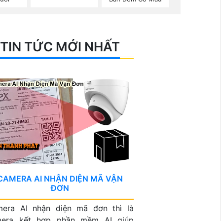
TIN TỨC MỚI NHẤT
CAMERA AI NHẬN DIỆN MÃ VẬN
ĐƠN
era AI nhận diện mã đơn thì là
mera kết hợp phần mềm AI giúp