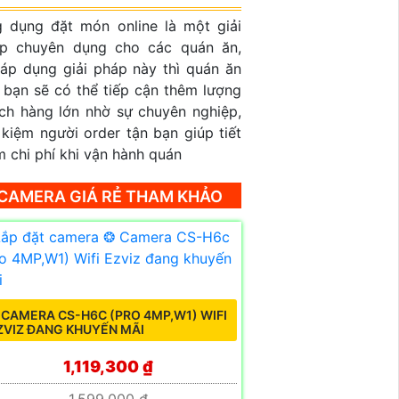
 dụng đặt món online là một giải
p chuyên dụng cho các quán ăn,
 áp dụng giải pháp này thì quán ăn
 bạn sẽ có thể tiếp cận thêm lượng
ch hàng lớn nhờ sự chuyên nghiệp,
t kiệm người order tận bạn giúp tiết
m chi phí khi vận hành quán
CAMERA GIÁ RẺ THAM KHẢO
 CAMERA CS-H6C (PRO 4MP,W1) WIFI
ZVIZ ĐANG KHUYẾN MÃI
1,119,300 ₫
1,599,000 ₫