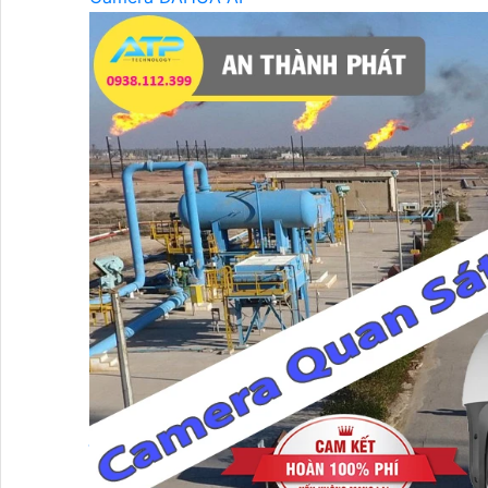
Camera DAHUA Xoay 360
Camera DAHUA 2MP
Camera DAHUA 4MP
Camera DAHUA 8MP
LẮP ĐẶT CAMERA DAHUA
Camera DAHUA Báo Động
Camera Dahua Quan Sát Ban Đêm Rõ Nét
Camera Dahua Starlight
Camera Dahua Ban Đêm Có Màu
Camera DAHUA Ghi Âm
Camera DAHUA Zoom
Camera Kbvision
Camera Kbvision
Đầu Ghi Camera KBVISION
Trọn Bộ Camera KBvision