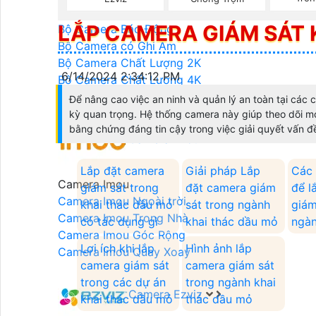
Bộ Camera Starlight
LẮP CAMERA GIÁM SÁT 
Bộ Camera Báo Động
Bộ Camera có Ghi Âm
Bộ Camera Chất Lượng 2K
6/14/2024 2:34:12 PM
Bộ Camera Chất Lượng 4K
Bộ Camera Wifi
Để nâng cao việc an ninh và quản lý an toàn tại các 
kỳ quan trọng. Hệ thống camera này giúp theo dõi mọ
bằng chứng đáng tin cậy trong việc giải quyết vấn đề
Camera Imou
Lắp đặt camera
Giải pháp Lắp
Các 
Camera Imou
giám sát trong
đặt camera giám
để l
Camera Imou Ngoài trời
khai thác dầu mỏ
sát trong ngành
giám
Camera Imou Trong Nhà
có tác dụng gì
khai thác dầu mỏ
ngàn
Camera Imou Góc Rộng
Lợi ích khi lắp
Hình ảnh lắp
Camera Imou Quay Xoay
camera giám sát
camera giám sát
trong các dự án
trong ngành khai
Camera Ezviz
khai thác dầu mỏ
thác dầu mỏ