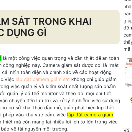
nhậ
hàn
ÁM SÁT TRONG KHAI
giú
độn
C DỤNG GÌ
cam
thấ
mã 
ỏ
là một công việc quan trọng và cần thiết để
an toàn
h công nghiệp này. Camera giám sát được coi là "mắt
 cái nhìn toàn diện và chính xác về các hoạt động
ác.Việc
lắp đặt camera giám sát
không chỉ giúp giảm
trong việc quản lý và kiểm soát chất lượng sản phẩm
i quản lý có thể monitor và theo dõi mọi chi tiết
 vận chuyển đến lưu trữ và xử lý ô nhiễm.
việc sử dụng
ho cơ sở khai thác dầu mỏ, giúp phát hiện kịp thời
ái phép vào khu vực cấm. việc
lắp đặt camera giám
 thiết mà còn mang lại nhiều lợi ích to lớn trong việc
à bảo vệ tài nguyên môi trường.
Với