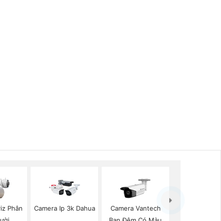
iz Phân
Camera Ip 3k Dahua
Camera Vantech
ười
Ban Đêm Có Màu