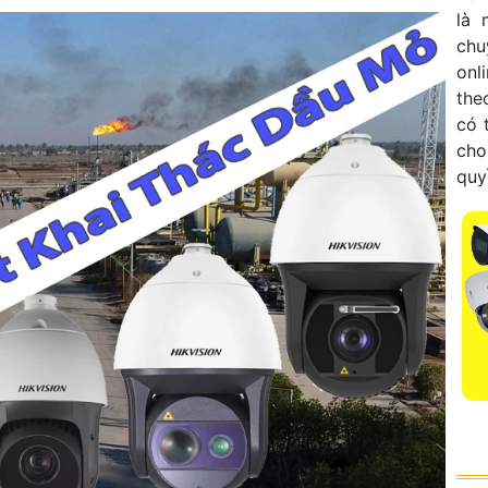
là 
chu
onl
the
có 
cho
quy