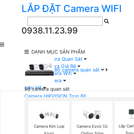
LẮP ĐẶT
Camera
WIFI
0938.11.23.99
DANH MỤC
SẢN PHẨM
lắp Đặt Camera Quan Sát
Lắp Bộ Camera Giá Rẻ
Bộ camera quan sát
Lắp Đặt Camera Wifi
Đầu Ghi Camera
Liên Hệ
Bộ camera quan sát
Camera HIKVISION Trọn Bộ
Camera KBVISION Trọn Bộ
Camera DAHUA Trọn Bộ
Camera giá Rẻ Trọn Bộ
Bộ Camera Nên Dùng
Lắp Cam
Camera Kim Loại
Camera Ezviz Có
Bộ Camera Có Màu Ban Đêm
Tron
Ezviz
Chống Trộm