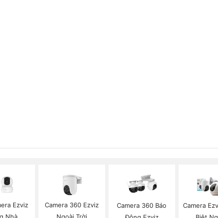
era Ezviz
Camera 360 Ezviz
Camera 360 Báo
Camera Ezv
g Nhà
Ngoài Trời
Động Ezviz
Biệt Ng