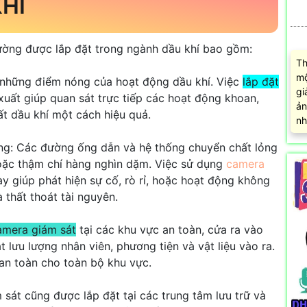
HÍ
hường được lắp đặt trong ngành dầu khí bao gồm:
Th
mộ
g những điểm nóng của hoạt động dầu khí. Việc
lắp đặt
gi
xuất giúp quan sát trực tiếp các hoạt động khoan,
ản
uất dầu khí một cách hiệu quả.
nh
ng: Các đường ống dẫn và hệ thống chuyển chất lỏng
hoặc thậm chí hàng nghìn dặm. Việc sử dụng
camera
 giúp phát hiện sự cố, rò rỉ, hoặc hoạt động không
 thất thoát tài nguyên.
amera giám sát
tại các khu vực an toàn, cửa ra vào
 lưu lượng nhân viên, phương tiện và vật liệu vào ra.
an toàn cho toàn bộ khu vực.
 sát cũng được lắp đặt tại các trung tâm lưu trữ và