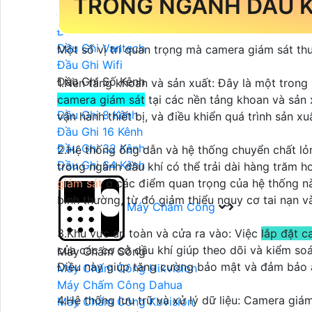
TRONG NGÀNH DẦU K
Đầu Ghi Hikvision
Đầu Ghi Kbvision
Đầu Ghi Vantech
Một số vị trí quan trọng mà camera giám sát t
Đầu Ghi Wifi
Đầu Ghi Số Kênh
1.Nền tảng khoan và sản xuất: Đây là một tron
Đầu Ghi 4 Kênh
camera giám sát
tại các nền tảng khoan và sản 
Đầu Ghi 8 Kênh
vận hành thiết bị, và điều khiển quá trình sản x
Đầu Ghi 16 Kênh
Đầu Ghi 32 Kênh
2.Hệ thống ống dẫn và hệ thống chuyển chất lỏ
Đầu Ghi 64 Kênh
trong ngành dầu khí có thể trải dài hàng trăm 
giám sát
ở các điểm quan trọng của hệ thống này
bình thường, từ đó giảm thiểu nguy cơ tai nạn và
Máy Chấm Công
3.Khu vực an toàn và cửa ra vào: Việc
lắp đặt c
của các cơ sở dầu khí giúp theo dõi và kiểm soát
Máy Chấm Công
Điều này giúp tăng cường bảo mật và đảm bảo 
Máy Chấm Công Hikvision
Máy Chấm Công Dahua
4.Hệ thống lưu trữ và xử lý dữ liệu: Camera giám
Máy Chấm Công Kbvision