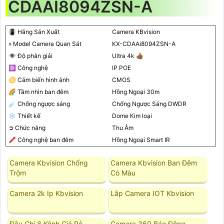
CDAAI8094ZSN-A
📳 Hãng Sản Xuất
Camera KBvision
» Model Camera Quan Sát
KX-CDAAi8094ZSN-A
👁 Độ phân giải
Ultra 4k 👍🏾
⚛️ Công nghệ
IP POE
♋ Cảm biến hình ảnh
CMOS
🌈 Tầm nhìn ban đêm
Hồng Ngoại 30m
☄️ Chống ngược sáng
Chống Ngược Sáng DWDR
❄ Thiết kế
Dome Kim loại
➲ Chức năng
Thu Âm
🖍 Công nghệ ban đêm
Hồng Ngoại Smart IR
Camera Kbvision Chống
Camera Kbvision Ban Đêm
Trộm
Có Màu
Camera 2k Ip Kbvision
Lắp Camera IOT Kbvision
Đầu Ghi 8 Kênh Giá Rẻ
Camera 360 Báo Động