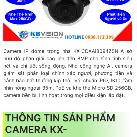
Camera IP dome trong nhà KX-CDAAi8094ZSN-A sở
hữu độ phân giải cao lên đến 8MP cho hình ảnh siêu
nét và chi tiết sống động. Nhờ công nghệ AI, camera
giám sát phân loại chính xác người, phương tiện và
cảnh báo bất thường kịp thời. Với chuẩn IP67, IK10, tầm
nhìn hồng ngoại 35m, PoE và khe thẻ Micro SD 256GB,
camera bền bỉ, linh hoạt trong mọi điều kiện lắp đặt.
THÔNG TIN SẢN PHẨM
CAMERA KX-