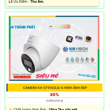
️📢 Ưu Điểm :
Thu Âm.
CAMERA KX-CF5102LQ-A HÌNH ẢNH ĐẸP
30%
2,280,000 ₫
🔅 Chất lượng hình Ảnh :
Ultra 2k+ sắc nét .