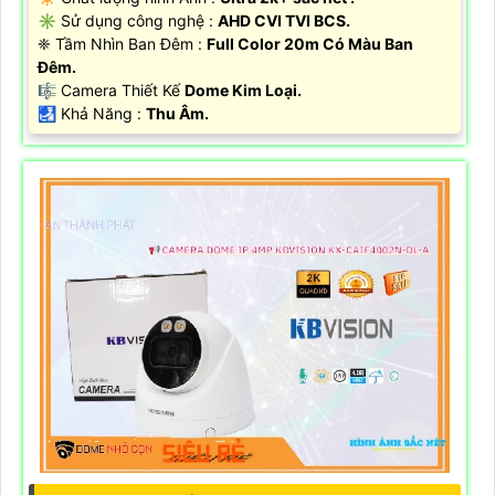
✳️ Sử dụng công nghệ :
AHD CVI TVI BCS.
❈ Tầm Nhìn Ban Đêm :
Full Color 20m Có Màu Ban
Đêm.
🎼️ Camera Thiết Kế
Dome Kim Loại.
️🛃 Khả Năng :
Thu Âm.