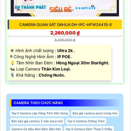
CAMERA QUAN SÁT DAHUA DH-IPC-HFW2441S-S
2,260,000 ₫
3,230,000 ₫
☀️ Hình ảnh chất lượng :
Ultra 2k .
®️ Công Nghệ Hình Ảnh :
IP POE.
💡 Tầm Nhìn Ban Đêm :
Hồng Ngoại 30m Starlight.
🐜 Loại Camera
Thân Kim Loại.
️🎙 Khả Năng :
Chống Nước.
CAMERA THEO CHỨC NĂNG
Top 5 Camera Lắp Công Trình Nên Dùng
Báo giá camera ezviz trong nhà
Bản báo giá camera 2 mắt ezviz mới
Top 5 Camera Chống Trộm
Camera Có Màu Ban Đêm Siêu Nét
Top 5 Camera Đàm Thoại 2 Chiều