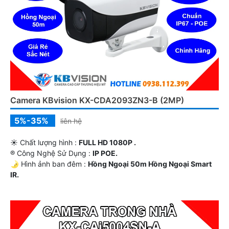
Camera KBvision KX-CDA2093ZN3-B (2MP)
5%-35%
liên hệ
☀️ Chất lượng hình :
FULL HD 1080P .
®️ Công Nghệ Sử Dụng :
IP POE.
🌛 Hình ảnh ban đêm :
Hồng Ngoại 50m Hồng Ngoại Smart
IR.
🎲 Mẫu Camera
Thân Kim loại + Nhựa.
️💫 Điểm Nỗi Bật :
Công Nghệ AI.