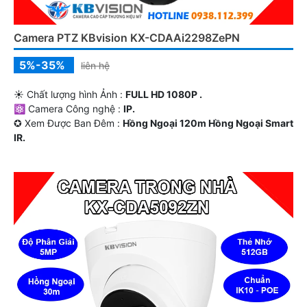
Camera PTZ KBvision KX-CDAAi2298ZePN
5%-35%
liên hệ
☀️ Chất lượng hình Ảnh :
FULL HD 1080P .
⚛️ Camera Công nghệ :
IP.
✪ Xem Được Ban Đêm :
Hồng Ngoại 120m Hồng Ngoại Smart
IR.
🐉️ Thiết Kế Camera
Xoay 360.
️↭ Đặt Điểm :
Công Nghệ AI.