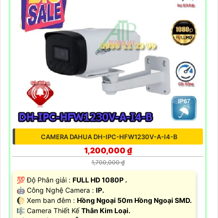
CAMERA DAHUA DH-IPC-HFW1230V-A-I4-B
1,200,000 ₫
1,700,000 ₫
💯 Độ Phân giải :
FULL HD 1080P .
🤖️ Công Nghệ Camera :
IP.
🌔 Xem ban đêm :
Hồng Ngoại 50m Hồng Ngoại SMD.
🎼️ Camera Thiết Kế
Thân Kim Loại.