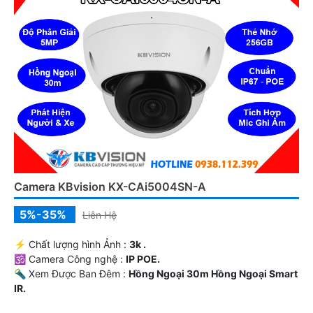
Camera KBvision KX-CAi5004SN-A
5%-35%
Liên Hệ
️⚡ Chất lượng hình Ảnh :
3k .
🕉️ Camera Công nghệ :
IP POE.
🔦 Xem Được Ban Đêm :
Hồng Ngoại 30m Hồng Ngoại Smart
IR.
❄ Thiết Kế Camera
Dome Kim loại.