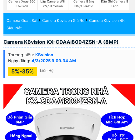
Camera Xoay 360
Lắp Camera Wifi
Camera Bằng
Đầu Ghi Camera 8
Kbvision
2Mp Kbvision
Nhựa Plastic
Kênh
Camera Quan Sát
Camera Kbvision Giá Rẻ
Camera Kbvision 4K
Siêu Nét
Camera KBvision KX-CDAAi8094ZSN-A (8MP)
Thương hiệu:
KBvision
Ngày đăng:
4/3/2025 9:09:34 AM
5%-35%
Liên Hệ