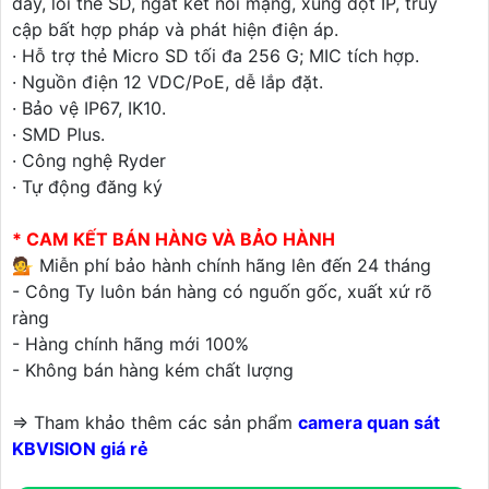
đầy, lỗi thẻ SD, ngắt kết nối mạng, xung đột IP, truy
cập bất hợp pháp và phát hiện điện áp.
· Hỗ trợ thẻ Micro SD tối đa 256 G; MIC tích hợp.
· Nguồn điện 12 VDC/PoE, dễ lắp đặt.
· Bảo vệ IP67, IK10.
· SMD Plus.
· Công nghệ Ryder
· Tự động đăng ký
* CAM KẾT BÁN HÀNG VÀ BẢO HÀNH
💁 Miễn phí bảo hành chính hãng lên đến 24 tháng
- Công Ty luôn bán hàng có nguốn gốc, xuất xứ rõ
ràng
- Hàng chính hãng mới 100%
- Không bán hàng kém chất lượng
=> Tham khảo thêm các sản phẩm
camera quan sát
KBVISION giá rẻ