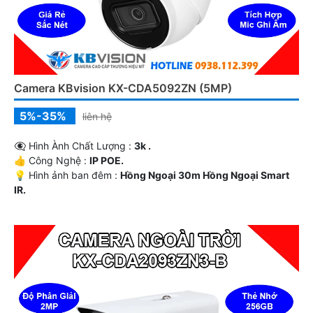
Camera KBvision KX-CDA5092ZN (5MP)
5%-35%
liên hệ
👁️‍🗨 Hình Ành Chất Lượng :
3k .
👍 Công Nghệ :
IP POE.
💡 Hình ảnh ban đêm :
Hồng Ngoại 30m Hồng Ngoại Smart
IR.
⚒ Camera Theo Mẫu
Dome Kim loại.
️✨ Ưu Điểm :
Thu Âm.