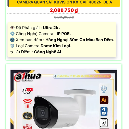
CAMERA QUAN SÁT KBVISION KX-CAIF4002N-DL-A
2,089,750 ₫
3,215,000 ₫
👁 Độ Phân giải :
Ultra 2k .
⚙ Công Nghệ Camera :
IP POE.
🌚 Xem ban đêm :
Hồng Ngoại 30m Có Màu Ban Đêm.
🛡 Loại Camera
Dome Kim Loại.
️➲ Ưu Điểm :
Công Nghệ AI.