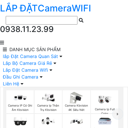
LẮP ĐẶT
Camera
WIFI
0938.11.23.99
DANH MỤC
SẢN PHẨM
lắp Đặt Camera Quan Sát
Lắp Bộ Camera Giá Rẻ
Lắp Đặt Camera Wifi
Đầu Ghi Camera
Liên Hệ
Camera IP Có Ghi
Camera Ip Thân
Camera Kbvision
Camera Ip Full
Âm Kbvision
Trụ Kbvision
4K Siêu Nét
Color