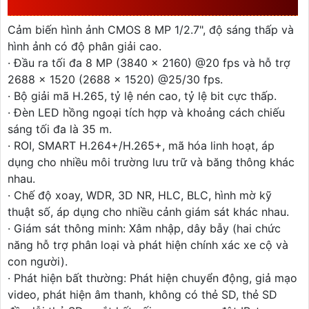
CDAAI8094ZSN-A
Cảm biến hình ảnh CMOS 8 MP 1/2.7", độ sáng thấp và
hình ảnh có độ phân giải cao.
· Đầu ra tối đa 8 MP (3840 × 2160) @20 fps và hỗ trợ
2688 × 1520 (2688 × 1520) @25/30 fps.
· Bộ giải mã H.265, tỷ lệ nén cao, tỷ lệ bit cực thấp.
· Đèn LED hồng ngoại tích hợp và khoảng cách chiếu
sáng tối đa là 35 m.
· ROI, SMART H.264+/H.265+, mã hóa linh hoạt, áp
dụng cho nhiều môi trường lưu trữ và băng thông khác
nhau.
· Chế độ xoay, WDR, 3D NR, HLC, BLC, hình mờ kỹ
thuật số, áp dụng cho nhiều cảnh giám sát khác nhau.
· Giám sát thông minh: Xâm nhập, dây bẫy (hai chức
năng hỗ trợ phân loại và phát hiện chính xác xe cộ và
con người).
· Phát hiện bất thường: Phát hiện chuyển động, giả mạo
video, phát hiện âm thanh, không có thẻ SD, thẻ SD