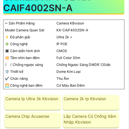
CAIF4002SN-A
⬹ Sản Phẩm Hãng
Camera KBvision
Model Camera Quan Sát
KX-CAiF4002SN-A
️⚡ Độ phân giải
Ultra 2k +
✳️ Công nghệ
IP POE
🔳 Cảm biến hình ảnh
CMOS
💥 Tầm nhìn ban đêm
Full Color 30m
》《 Chống ngược sáng
Chống Ngược Sáng DWDR 120db
🛡 Thiết kế
Dome Kim Loại
✔️ Chức năng
Thu Âm
🌅 Công nghệ ban đêm
Có Màu Ban Đêm
Camera Ip Ultra 3k Kbvision
Camera 2k Ip Kbvision
Camera Chip Acusense
Lắp Camera Có Chống Xâm
Nhập Kbvision