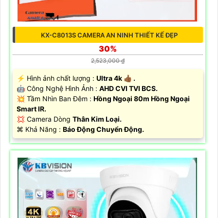
KX-C8013S CAMERA AN NINH THIẾT KẾ ĐẸP
30%
2,523,000 ₫
️⚡ Hình ảnh chất lượng :
Ultra 4k 👍🏾 .
🤖️ Công Nghệ Hình Ảnh :
AHD CVI TVI BCS.
💥 Tầm Nhìn Ban Đêm :
Hồng Ngoại 80m Hồng Ngoại
Smart IR.
💢 Camera Dòng
Thân Kim Loại.
️⌘ Khả Năng :
Báo Động Chuyển Động.