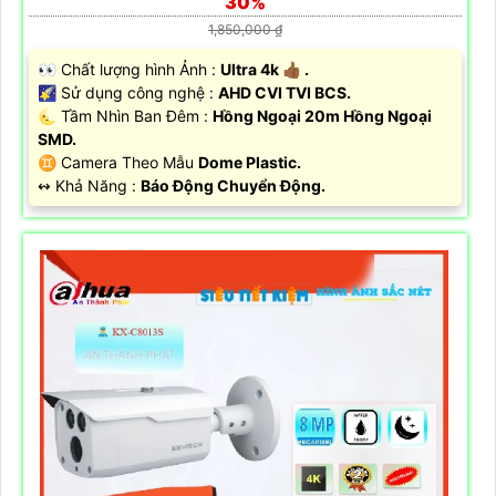
30%
1,850,000 ₫
️👀 Chất lượng hình Ảnh :
Ultra 4k 👍🏾 .
🌠 Sử dụng công nghệ :
AHD CVI TVI BCS.
🌜 Tầm Nhìn Ban Đêm :
Hồng Ngoại 20m Hồng Ngoại
SMD.
♊ Camera Theo Mẫu
Dome Plastic.
️↭ Khả Năng :
Báo Động Chuyển Động.