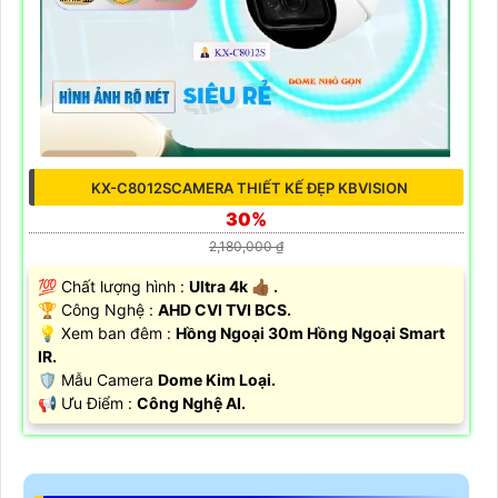
KX-C8012SCAMERA THIẾT KẾ ĐẸP KBVISION
30%
2,180,000 ₫
💯 Chất lượng hình :
Ultra 4k 👍🏾 .
🏆 Công Nghệ :
AHD CVI TVI BCS.
💡 Xem ban đêm :
Hồng Ngoại 30m Hồng Ngoại Smart
IR.
🛡 Mẫu Camera
Dome Kim Loại.
️📢 Ưu Điểm :
Công Nghệ AI.