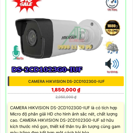
CAMERA HIKVISION DS-2CD1023G0-IUF
1,850,000 ₫
2,050,000 ₫
CAMERA HIKVISION DS-2CD1023G0-IUF là có tích hợp
Micro độ phân giải HD cho hình ảnh sắc nét, chất lượng
cao. CAMERA HIKVISION DS-2CD1023G0-IUF sở hữu
kích thước nhỏ gọn, thiết kế thân trụ ấn tượng cùng gam
màu trắng đen kết hợp một cách hài hòa