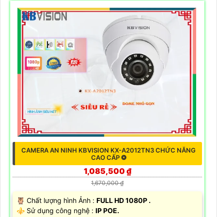
CAMERA AN NINH KBVISION KX-A2012TN3 CHỨC NĂNG
CAO CẤP ❂
1,085,500 ₫
1,670,000 ₫
🦉 Chất lượng hình Ảnh :
FULL HD 1080P .
⚜️ Sử dụng công nghệ :
IP POE.