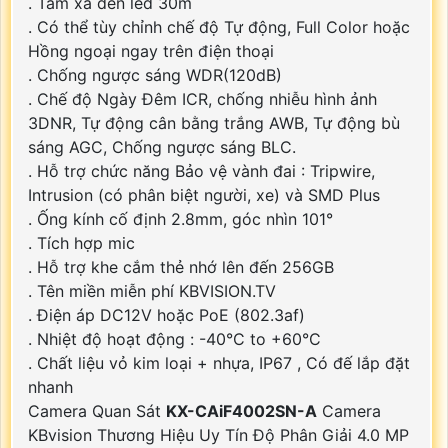
. Tầm xa đèn led 30m
. Có thể tùy chỉnh chế độ Tự động, Full Color hoặc
Hồng ngoại ngay trên điện thoại
. Chống ngược sáng WDR(120dB)
. Chế độ Ngày Đêm ICR, chống nhiễu hình ảnh
3DNR, Tự động cân bằng trắng AWB, Tự động bù
sáng AGC, Chống ngược sáng BLC.
. Hỗ trợ chức năng Bảo vệ vành đai : Tripwire,
Intrusion (có phân biệt người, xe) và SMD Plus
. Ống kính cố định 2.8mm, góc nhìn 101°
. Tích hợp mic
. Hỗ trợ khe cắm thẻ nhớ lên đến 256GB
. Tên miền miễn phí KBVISION.TV
. Điện áp DC12V hoặc PoE (802.3af)
. Nhiệt độ hoạt động : -40°C to +60°C
. Chất liệu vỏ kim loại + nhựa, IP67 , Có đế lắp đặt
nhanh
Camera Quan Sát
KX-CAiF4002SN-A
Camera
KBvision Thương Hiệu Uy Tín Độ Phân Giải 4.0 MP