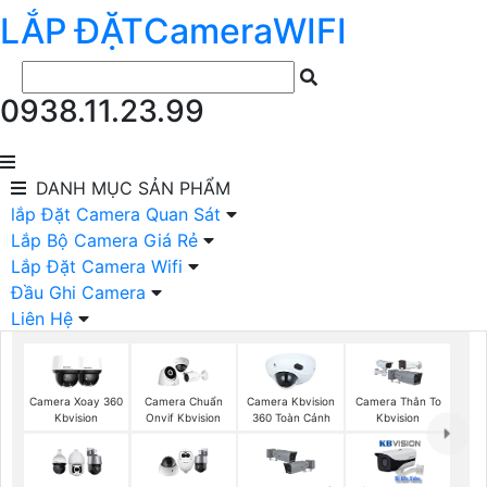
LẮP ĐẶT
Camera
WIFI
0938.11.23.99
DANH MỤC
SẢN PHẨM
lắp Đặt Camera Quan Sát
Lắp Bộ Camera Giá Rẻ
Lắp Đặt Camera Wifi
Đầu Ghi Camera
Liên Hệ
Camera Xoay 360
Camera Chuẩn
Camera Kbvision
Camera Thân To
Kbvision
Onvif Kbvision
360 Toàn Cảnh
Kbvision