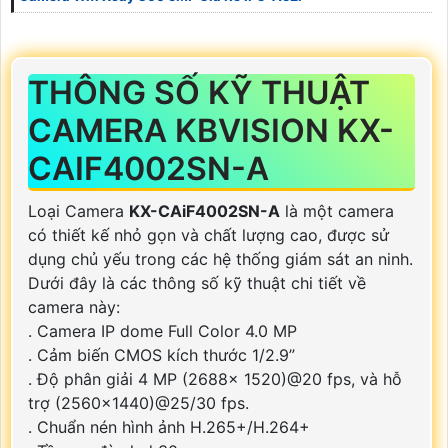
THÔNG SỐ KỸ THUẬT
CAMERA KBVISION KX-
CAIF4002SN-A
Loại Camera
KX-CAiF4002SN-A
là một camera
có thiết kế nhỏ gọn và chất lượng cao, được sử
dụng chủ yếu trong các hệ thống giám sát an ninh.
Dưới đây là các thông số kỹ thuật chi tiết về
camera này:
. Camera IP dome Full Color 4.0 MP
. Cảm biến CMOS kích thước 1/2.9”
. Độ phân giải 4 MP (2688× 1520)@20 fps, và hỗ
trợ (2560×1440)@25/30 fps.
. Chuẩn nén hình ảnh H.265+/H.264+