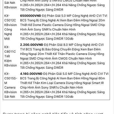
Chip Hình Ảnh Sony STARVIS CMOS Chuẩn Nén Hình
Sắt Nét
H.265+/H.265/H.264+/H.264 Khả Năng Chống Ngược Sáng
KBvision
Tốt Chống Ngược Sáng DWDR
KX-
6500000VNÐ
Độ Phân Giải 5.0 MP Công Nghệ AHD CVI TVI
C5012C
BCS Trang Bị Công Nghệ AI Xem Ban Đêm Hồng Ngoại 20m
KBvision
Thiết Kế Dome Plastic Camera Dùng Hồng Ngoại SMD Chip
Công
Hình Ảnh Sony SNR1s Chuẩn Nén Hình
Nghệ
H.265+/H.265/H.264+/H.264 Khả Năng Chống Ngược Sáng
Mới
Tốt Chống Ngược Sáng DWDR 130db
2.200.000VNÐ
Độ Phân Giải 8.0 MP Công Nghệ AHD CVI
KX-
TVI BCS Trang Bị Báo Động Chuyển Động Xem Ban Đêm
C8011C
Hồng Ngoại 20m Thiết Kế Thân Plastic Camera Dùng Hồng
Tiết
Ngoại SMD Chip Hình Ảnh CMOS Chuẩn Nén Hình
Kiệm
H.265+/H.265/H.264+/H.264 Khả Năng Chống Ngược Sáng
KBvision
Tốt Chống Ngược Sáng DWDR
KX-
4.160.000VNÐ
Độ Phân Giải 5.0 MP Công Nghệ AHD CVI TVI
C5015S-
BCS Trang Bị Công Nghệ AI Xem Ban Đêm Hồng Ngoại 60m
M
Thiết Kế Thân Kim Loại Camera Dùng Hồng Ngoại Smart IR
Camera
Chip Hình Ảnh Sony SNR1s Chuẩn Nén Hình
KBvision
H.265+/H.265/H.264+/H.264 Khả Năng Chống Ngược Sáng
Sắt Nét
Tốt Chống Ngược Sáng DWDR 130db