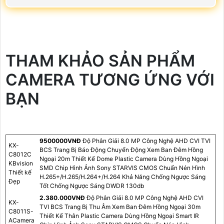
THAM KHẢO SẢN PHẨM
CAMERA TƯƠNG ỨNG VỚI
BẠN
9500000VNÐ
Độ Phân Giải 8.0 MP Công Nghệ AHD CVI TVI
KX-
BCS Trang Bị Báo Động Chuyển Động Xem Ban Đêm Hồng
C8012C
Ngoại 20m Thiết Kế Dome Plastic Camera Dùng Hồng Ngoại
KBvision
SMD Chip Hình Ảnh Sony STARVIS CMOS Chuẩn Nén Hình
Thiết kế
H.265+/H.265/H.264+/H.264 Khả Năng Chống Ngược Sáng
Đẹp
Tốt Chống Ngược Sáng DWDR 130db
2.380.000VNÐ
Độ Phân Giải 8.0 MP Công Nghệ AHD CVI
KX-
TVI BCS Trang Bị Thu Âm Xem Ban Đêm Hồng Ngoại 30m
C8011S-
Thiết Kế Thân Plastic Camera Dùng Hồng Ngoại Smart IR
ACamera