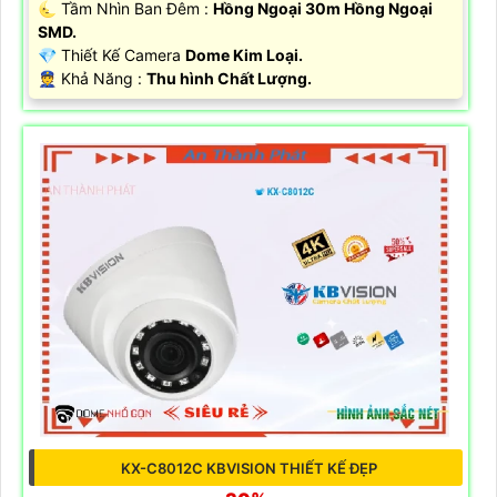
🌜 Tầm Nhìn Ban Đêm :
Hồng Ngoại 30m Hồng Ngoại
SMD.
💎 Thiết Kế Camera
Dome Kim Loại.
️👮 Khả Năng :
Thu hình Chất Lượng.
KX-C8012C KBVISION THIẾT KẾ ĐẸP