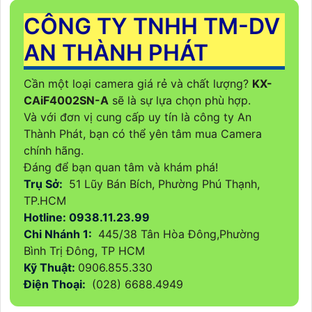
CÔNG TY TNHH TM-DV
AN THÀNH PHÁT
Cần một loại camera giá rẻ và chất lượng?
KX-
CAiF4002SN-A
sẽ là sự lựa chọn phù hợp.
Và với đơn vị cung cấp uy tín là công ty An
Thành Phát, bạn có thể yên tâm mua Camera
chính hãng.
Đáng để bạn quan tâm và khám phá!
Trụ Sở:
51 Lũy Bán Bích, Phường Phú Thạnh,
TP.HCM
Hotline: 0938.11.23.99
Chi Nhánh 1:
445/38 Tân Hòa Đông,Phường
Bình Trị Đông, TP HCM
Kỹ Thuật:
0906.855.330
Điện Thoại:
(028) 6688.4949