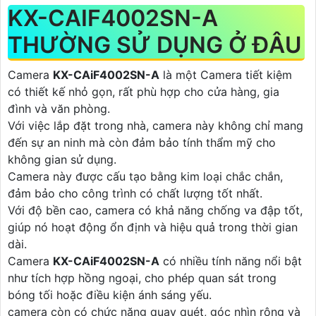
KX-CAIF4002SN-A
THƯỜNG SỬ DỤNG Ở ĐÂU
Camera
KX-CAiF4002SN-A
là một Camera tiết kiệm
có thiết kế nhỏ gọn, rất phù hợp cho cửa hàng, gia
đình và văn phòng.
Với việc lắp đặt trong nhà, camera này không chỉ mang
đến sự an ninh mà còn đảm bảo tính thẩm mỹ cho
không gian sử dụng.
Camera này được cấu tạo bằng kim loại chắc chắn,
đảm bảo cho công trình có chất lượng tốt nhất.
Với độ bền cao, camera có khả năng chống va đập tốt,
giúp nó hoạt động ổn định và hiệu quả trong thời gian
dài.
Camera
KX-CAiF4002SN-A
có nhiều tính năng nổi bật
như tích hợp hồng ngoại, cho phép quan sát trong
bóng tối hoặc điều kiện ánh sáng yếu.
camera còn có chức năng quay quét, góc nhìn rộng và