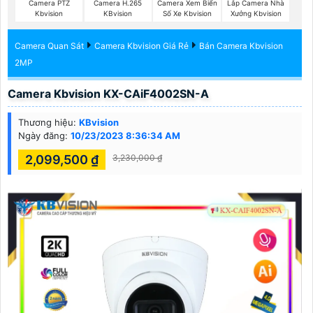
Camera PTZ
Camera H.265
Camera Xem Biển
Lắp Camera Nhà
Kbvision
KBvision
Số Xe Kbvision
Xưởng Kbvision
Camera Quan Sát
Camera Kbvision Giá Rẻ
Bán Camera Kbvision
2MP
Camera Kbvision KX-CAiF4002SN-A
Thương hiệu:
KBvision
Ngày đăng:
10/23/2023 8:36:34 AM
2,099,500 ₫
3,230,000 ₫