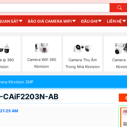
QUAN SÁT
BÁO GIÁ CAMERA WIFI
ĐẦU GHI
LIÊN HỆ
Camera Wifi 360
a Ip 360
Camera Thu Âm
Camera I
Kbvision
ision
Trong Nhà Kbvision
Kbvisi
era Kbvision 2MP
KX-CAiF2203N-AB
:21:25 AM