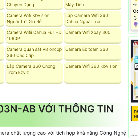
Chuyên Dụng
Máy Tính
❈ 
Có
Camera Wifi Kbvision
Lắp Camera Wifi 360
↕️
Ngoài Trời Giá Rẻ
Dahua Ngoài Trời
️
Camera Wifii Dahua Full HD
Camera Wifi Xoay 360
1080P
Camera quan sát Visioncop
Camera Ebitcam 360
360 Cao Cấp
Lắp Camera 360 Chống
Camera Wifi 360 Kbvision
Trộm Ezviz
203N-AB VỚI THÔNG TIN
D
H
era chất lượng cao với tích hợp khả năng Công Nghệ