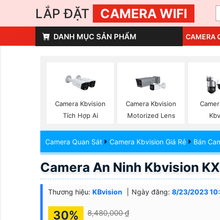
LẮP ĐẶT
CAMERA WIFI
DANH MỤC SẢN PHẨM
CAMERA 
Camera Kbvision
Camera Kbvision
Camer
Tích Hợp Ai
Motorized Lens
Kbv
Camera Quan Sát
Camera Kbvision Giá Rẻ
Bán Cam
Camera An Ninh Kbvision 
Thương hiệu:
KBvision
Ngày đăng:
8/23/2023 10
30%
8,480,000 ₫