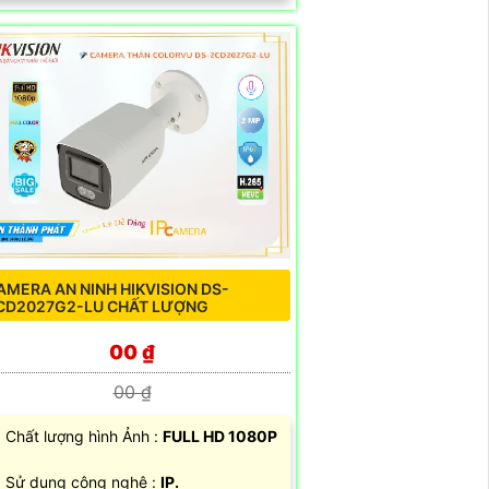
AMERA AN NINH HIKVISION DS-
CD2027G2-LU CHẤT LƯỢNG
00 ₫
00 ₫
 Chất lượng hình Ảnh :
FULL HD 1080P
 Sử dụng công nghệ :
IP.