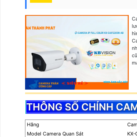
C
lư
hì
Ca
nh
c
ma
THÔNG SỐ CHÍNH CAM
Hãng
Cam
Model Camera Quan Sát
KX-