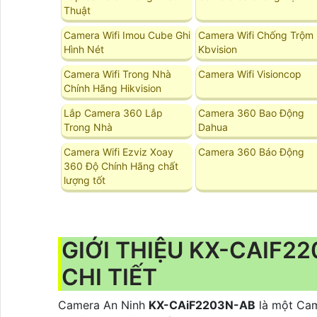
Thuật
Camera Wifi Imou Cube Ghi
Camera Wifi Chống Trộm
Hình Nét
Kbvision
Camera Wifi Trong Nhà
Camera Wifi Visioncop
Chính Hãng Hikvision
Lắp Camera 360 Lắp
Camera 360 Bao Động
Trong Nhà
Dahua
Camera Wifi Ezviz Xoay
Camera 360 Báo Động
360 Độ Chính Hãng chất
lượng tốt
GIỚI THIỆU KX-CAIF2
CHI TIẾT
Camera An Ninh
KX-CAiF2203N-AB
là một Cam