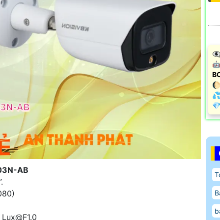
👁
🤖
B
🌔
💦
️
203N-AB
T
.
080)
B
b
5 Lux@F1.0