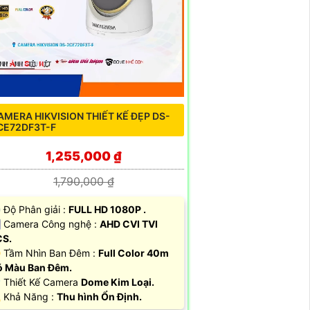
AMERA HIKVISION THIẾT KẾ ĐẸP DS-
CE72DF3T-F
1,255,000 ₫
1,790,000 ₫
 Độ Phân giải :
FULL HD 1080P .
 Camera Công nghệ :
AHD CVI TVI
CS.
 Tầm Nhìn Ban Đêm :
Full Color 40m
 Màu Ban Đêm.
 Thiết Kế Camera
Dome Kim Loại.
 Khả Năng :
Thu hình Ổn Định.