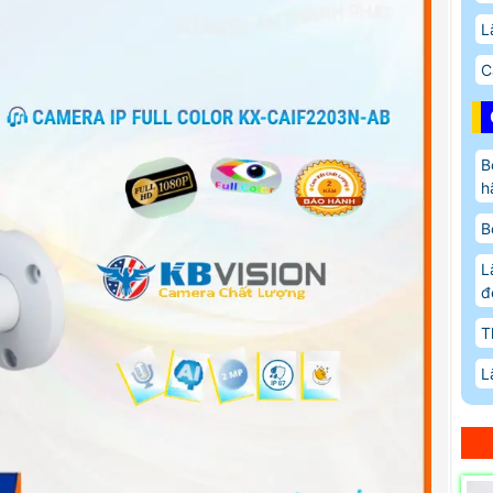
L
C
B
h
B
L
đ
T
L