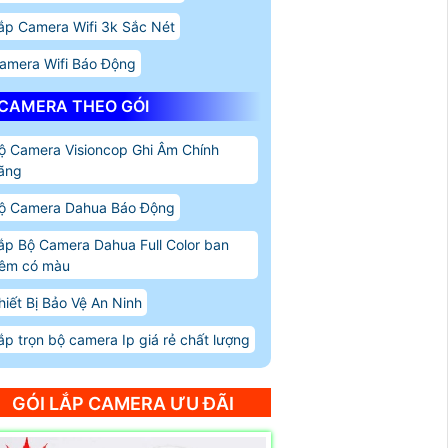
ắp Camera Wifi 3k Sắc Nét
amera Wifi Báo Động
CAMERA THEO GÓI
ộ Camera Visioncop Ghi Âm Chính
ãng
ộ Camera Dahua Báo Động
ắp Bộ Camera Dahua Full Color ban
êm có màu
hiết Bị Bảo Vệ An Ninh
ắp trọn bộ camera Ip giá rẻ chất lượng
GÓI LẮP CAMERA ƯU ĐÃI