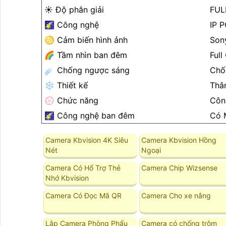
☀️ Độ phân giải
FUL
🌠 Công nghệ
IP 
♋ Cảm biến hình ảnh
Son
🌈 Tầm nhìn ban đêm
Full
☄️ Chống ngược sáng
Chố
❄ Thiết kế
Thâ
💮 Chức năng
Côn
🌠 Công nghệ ban đêm
Có 
Camera Kbvision 4K Siêu
Camera Kbvision Hồng
Nét
Ngoại
Camera Có Hổ Trợ Thẻ
Camera Chip Wizsense
Nhớ Kbvision
Camera Có Đọc Mã QR
Camera Cho xe nâng
Lắp Camera Phòng Phẩu
Camera có chống trộm