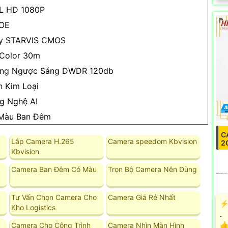
L HD 1080P
POE
y STARVIS CMOS
 Color 30m
ng Ngược Sáng DWDR 120db
n Kim Loại
g Nghệ AI
Màu Ban Đêm
C
Lắp Camera H.265
Camera speedom Kbvision
2
Kbvision
Camera Ban Đêm Có Màu
Trọn Bộ Camera Nên Dùng
Tư Vấn Chọn Camera Cho
Camera Giá Rẻ Nhất
️⚡
Kho Logistics
.
👍
Camera Cho Công Trình
Camera Nhìn Màn Hình