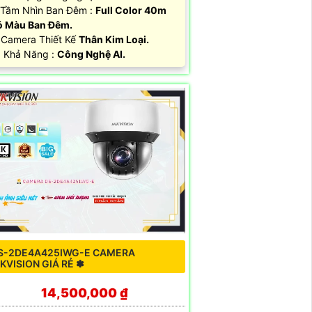
Tầm Nhìn Ban Đêm :
Full Color 40m
 Màu Ban Đêm.
 Camera Thiết Kế
Thân Kim Loại.
 Khả Năng :
Công Nghệ AI.
S-2DE4A425IWG-E CAMERA
IKVISION GIÁ RẺ ✽
14,500,000 ₫