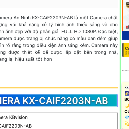
amera An Ninh KX-CAiF2203N-AB là một Camera chất
ợng với khả năng xử lý hình ảnh thiếu sáng và cho
nh ảnh đẹp với độ phân giải FULL HD 1080P. Đặc biệt,
mera được trang bị chức năng có màu ban đêm giúp
ìn rõ ràng trong điều kiện ánh sáng kém. Camera này
C
ũng được thiết kế để được lắp đặt bên trong nhà,
2
ng lại hiệu suất tốt hơn
️
🌠
ERA KX-CAIF2203N-AB
B
🌙
Có
era KBvision
💎
️
CAiF2203N-AB