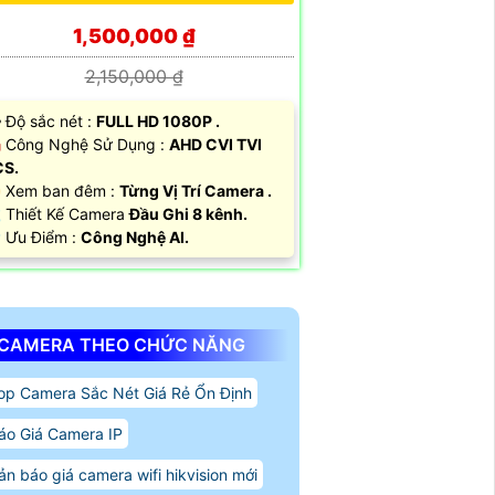
1,500,000 ₫
2,150,000 ₫
️‍🗨 Độ sắc nét :
FULL HD 1080P .
️ Công Nghệ Sử Dụng :
AHD CVI TVI
CS.
 Xem ban đêm :
Từng Vị Trí Camera .
 Thiết Kế Camera
Đầu Ghi 8 kênh.
 Ưu Điểm :
Công Nghệ AI.
CAMERA THEO CHỨC NĂNG
op Camera Sắc Nét Giá Rẻ Ổn Định
áo Giá Camera IP
ản báo giá camera wifi hikvision mới