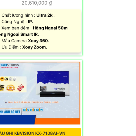
20,610,000 ₫
 Chất lượng hình :
Ultra 2k .
 Công Nghệ :
IP.
 Xem ban đêm :
Hồng Ngoại 50m
ng Ngoại Smart IR.
️ Mẫu Camera
Xoay 360.
 Ưu Điểm :
Xoay Zoom.
ẦU GHI KBVISION KX-7108AI-VN