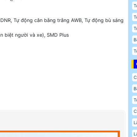
T
T
3DNR, Tự động cân bằng trắng AWB, Tự động bù sáng
T
ân biệt người và xe), SMD Plus
B
)
T
C
B
T
C
L
L