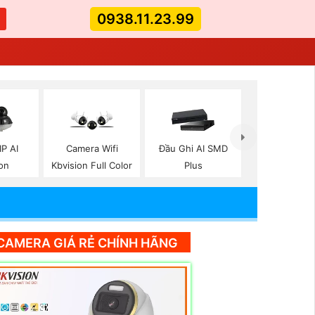
0938.11.23.99
P AI
Camera Wifi
Đầu Ghi AI SMD
on
Kbvision Full Color
Plus
CAMERA GIÁ RẺ CHÍNH HÃNG