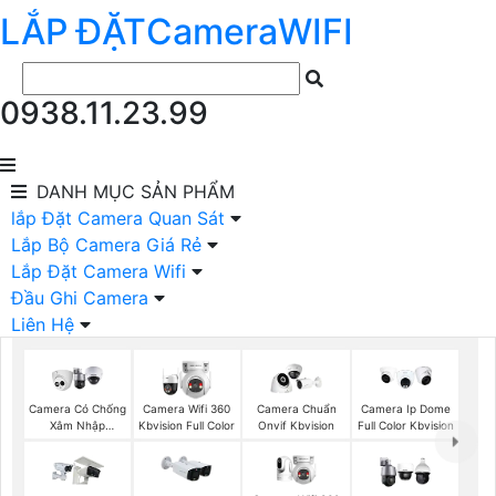
LẮP ĐẶT
Camera
WIFI
0938.11.23.99
DANH MỤC
SẢN PHẨM
lắp Đặt Camera Quan Sát
Lắp Bộ Camera Giá Rẻ
Lắp Đặt Camera Wifi
Đầu Ghi Camera
Liên Hệ
Camera Có Chống
Camera Wifi 360
Camera Chuẩn
Camera Ip Dome
Xâm Nhập
Kbvision Full Color
Onvif Kbvision
Full Color Kbvision
Kbvision