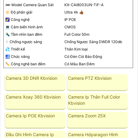
⋙ Model Camera Quan Sát
KX-CAi8003UN-TiF-A
🔅 Độ phân giải
Ultra 4k 👍🏾
🌠 Công nghệ
IP POE
💻 Cảm biến hình ảnh
CMOS
🔦 Tầm nhìn ban đêm
Full Color 50m
♢ Chống ngược sáng
Chống Ngược Sáng DWDR 120db
💦 Thiết kế
Thân Kim loại
🛃 Chức năng
Có Ðèn Còi Báo Động
✏ Công nghệ ban đêm
Có Màu Ban Ðêm
Camera 3D DNR Kbvision
Camera PTZ Kbvision
Camera Xoay 360 Kbvision
Camera Ip Thân Full Color
Kbvision
Camera Ip POE Kbvision
Camera Zoom 25X
Đầu Ghi Hình Camera Ip
Camera Hdparagon Hình