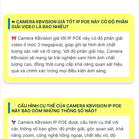
➽ CAMERA KBVISION GIÁ TỐT IP POE NÀY CÓ ĐỘ PHÂN
GIẢI VIDEO LÀ BAO NHIÊU?
🎀 Camera KBvision giá tốt IP POE này có độ phân giải
video ở mức 2 megapixel, giúp ghi lại hình ảnh chất
lượng sắc nét và rõ ràng. Với độ phân giải này, Camera
KBvision sẽ mang lại trải nghiệm xem hình ảnh chất
lượng cao, đồng thời cung cấp khả năng quan sát hiệu
quả và chính xác trong mọi điều kiện ánh sáng.
❔ CẤU HÌNH CỤ THỂ CỦA CAMERA KBVISION IP POE
NÀY BAO GỒM NHỮNG THÔNG SỐ NÀO?
🦅 Camera KBvision IP POE được cấu hình cụ thể với
các thông số bao gồm: độ phân giải, góc quan sát, khả
năng zoom, công nghệ hồng ngoại, chất liệu vỏ, độ