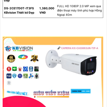
Đẹp
FULL HD 1080P 2.0 MP xem qua
DS-2CE17D0T-IT3FS
1,380,000
điện thoại máy tính phù hợp Hồng
KBvision Thiết kế Đẹp
VNĐ
Ngoại 40m