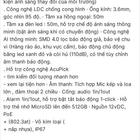
kiện ánh sáng thay đổi của môi trường)
. Công nghệ LDC chống cong hình · Ống kính: 3.6mm,
góc nhìn 95 độ. · Tầm xa hồng ngoại: 50m
. Tầm xa đèn led : 50m, hỗ trợ chế độ ánh sáng thông
minh (bật ánh sáng khi có chuyển động) · Công nghệ
AI thông minh: SMD 4.0 lọc báo động giả, bảo vệ chu
vi (Hàng rào ảo, khu vực cấm), báo động chủ động
bằng led xanh đỏ và còi hú (110dB), có thể tùy chỉnh
âm thanh báo động.
. Hỗ trợ công nghệ AcuPick
- tìm kiếm đối tượng nhanh hơn
- xem lại tiện hơn · Âm thanh: Tích hợp Mic kép và loa
lớn , đàm thoại 2 chiều · Cổng: audio 1in/1out
. Alarm 1in/1out, hỗ trợ bật tắt báo động 1-click · Hỗ
trợ thẻ nhớ MicroSD lên đến 512GB · Nguồn 12vDC,
PoE
+ (802.3at) · Vỏ kim loại (
+ nắp nhựa), IP67