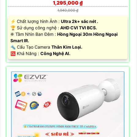
1,295,000 ₫
1,940,000 ₫
️⚡ Chất lượng hình Ảnh :
Ultra 2k+ sắc nét .
🏆 Sử dụng công nghệ :
AHD CVI TVI BCS.
❈ Tầm Nhìn Ban Đêm :
Hồng Ngoại 30m Hồng Ngoại
Smart IR.
🔩 Cấu Tạo Camera
Thân Kim Loại.
️🆑 Khả Năng :
Công Nghệ AI.