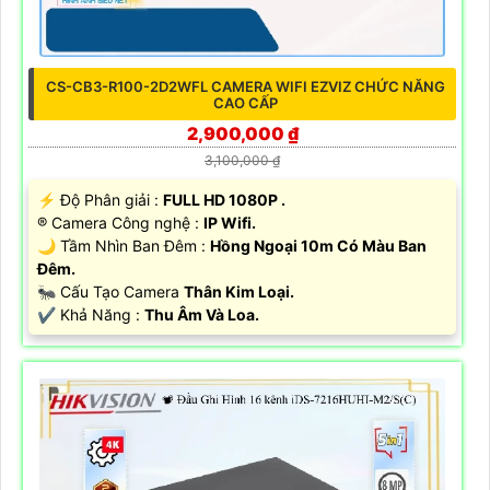
CS-CB3-R100-2D2WFL CAMERA WIFI EZVIZ CHỨC NĂNG
CAO CẤP
2,900,000 ₫
3,100,000 ₫
️⚡ Độ Phân giải :
FULL HD 1080P .
®️ Camera Công nghệ :
IP Wifi.
🌙 Tầm Nhìn Ban Đêm :
Hồng Ngoại 10m Có Màu Ban
Đêm.
🐜 Cấu Tạo Camera
Thân Kim Loại.
️✔️ Khả Năng :
Thu Âm Và Loa.