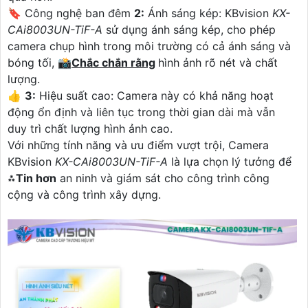
🔖 Công nghệ ban đêm
2:
Ánh sáng kép: KBvision
KX-
CAi8003UN-TiF-A
sử dụng ánh sáng kép, cho phép
camera chụp hình trong môi trường có cả ánh sáng và
bóng tối, 📸
Chắc chắn rằng
hình ảnh rõ nét và chất
lượng.
👍
3:
Hiệu suất cao: Camera này có khả năng hoạt
động ổn định và liên tục trong thời gian dài mà vẫn
duy trì chất lượng hình ảnh cao.
Với những tính năng và ưu điểm vượt trội, Camera
KBvision
KX-CAi8003UN-TiF-A
là lựa chọn lý tưởng để
⁂
Tin hơn
an ninh và giám sát cho công trình công
cộng và công trình xây dựng.