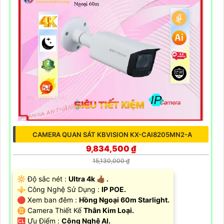
CAMERA QUAN SÁT KBVISION KX-CAI8205MN2-A
9,834,500 ₫
15,130,000 ₫
🔆 Độ sắc nét :
Ultra 4k 👍🏾 .
⚜️ Công Nghệ Sử Dụng :
IP POE.
🔴 Xem ban đêm :
Hồng Ngoại 60m Starlight.
♊ Camera Thiết Kế
Thân Kim Loại.
️🆑 Ưu Điểm :
Công Nghệ AI.