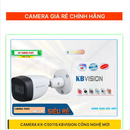
CAMERA GIÁ RẺ CHÍNH HÃNG
CAMERA KX-C5011S KBVISION CÔNG NGHỆ MỚI