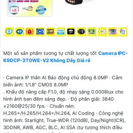
Một số sản phẩm tương tự chất lượng tốt
Camera IPC-
K9DCP-3T0WE-V2 Không Dây Giá rẻ
· Camera IP thân AI Báo động chủ động 8.0MP · Cảm
biến ảnh: 1/1.8” CMOS 8.0MP
. Khẩu độ nâng cấp F1.0, độ nhạy sáng 0.0008lux cho
hình ảnh ban đêm sáng đẹp. · Độ phân giải: 3840
×2160@25/30 fps. · Chuẩn nén:
H.265+/H.265/H.264+/H.264, AI Coding · Công nghệ
hình ảnh: Starlight, True-WDR (120dB), Day/Night(ICR),
3DDNR, AWB, AGC, BLC, AI SSA (tự tương thích điều