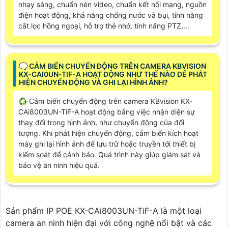
nhạy sáng, chuẩn nén video, chuẩn kết nối mạng, nguồn
điện hoạt động, khả năng chống nước và bụi, tính năng
cắt lọc hồng ngoại, hỗ trợ thẻ nhớ, tính năng PTZ,...
🗨️ CẢM BIẾN CHUYỂN ĐỘNG TRÊN CAMERA KBVISION
KX-CAI0UN-TIF-A HOẠT ĐỘNG NHƯ THẾ NÀO ĐỂ PHÁT
HIỆN CHUYỂN ĐỘNG VÀ GHI LẠI HÌNH ẢNH?
♻️ Cảm biến chuyển động trên camera KBvision KX-
CAi8003UN-TiF-A hoạt động bằng việc nhận diện sự
thay đổi trong hình ảnh, như chuyển động của đối
tượng. Khi phát hiện chuyển động, cảm biến kích hoạt
máy ghi lại hình ảnh để lưu trữ hoặc truyền tới thiết bị
kiểm soát để cảnh báo. Quá trình này giúp giám sát và
bảo vệ an ninh hiệu quả.
Sản phẩm IP POE KX-CAi8003UN-TiF-A là một loại
camera an ninh hiện đại với công nghệ nổi bật và các