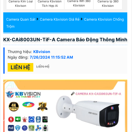
Camera Wifi 360
Camera Kim Loại
Camera Kbvision
Camera Ip 360
Kbvision
Kbvison
Tích Hợp Ai
Kbvision
Camera Quan Sát
Camera Kbvision Giá Rẻ
Camera Kbvision Chống
Trộm
KX-CAi8003UN-TiF-A Camera Báo Động Thông Minh
Thương hiệu:
KBvision
Ngày đăng:
7/26/2024 11:15:52 AM
LIÊN HỆ
LIÊN HỆ