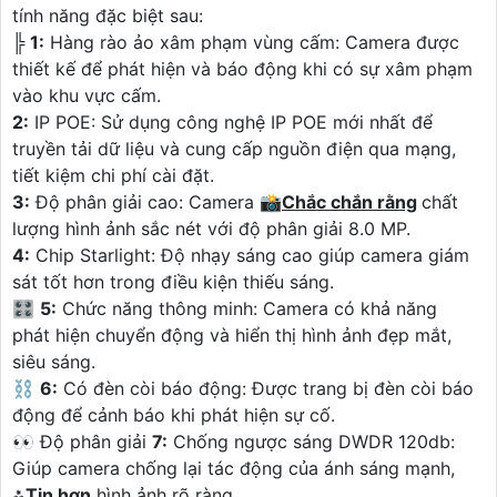
tính năng đặc biệt sau:
╠
1:
Hàng rào ảo xâm phạm vùng cấm: Camera được
thiết kế để phát hiện và báo động khi có sự xâm phạm
vào khu vực cấm.
2:
IP POE: Sử dụng công nghệ IP POE mới nhất để
truyền tải dữ liệu và cung cấp nguồn điện qua mạng,
tiết kiệm chi phí cài đặt.
3:
Độ phân giải cao: Camera 📸
Chắc chắn rằng
chất
lượng hình ảnh sắc nét với độ phân giải 8.0 MP.
4:
Chip Starlight: Độ nhạy sáng cao giúp camera giám
sát tốt hơn trong điều kiện thiếu sáng.
🎛
5:
Chức năng thông minh: Camera có khả năng
phát hiện chuyển động và hiển thị hình ảnh đẹp mắt,
siêu sáng.
⛓
6:
Có đèn còi báo động: Được trang bị đèn còi báo
động để cảnh báo khi phát hiện sự cố.
️👀 Độ phân giải
7:
Chống ngược sáng DWDR 120db:
Giúp camera chống lại tác động của ánh sáng mạnh,
⁂
Tin hơn
hình ảnh rõ ràng.