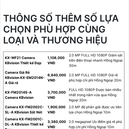
THÔNG SỐ THÊM SỐ LỰA
CHỌN PHÙ HỢP CÙNG
LOẠI VÀ THƯƠNG HIỆU
2.0 MP FULL HD 1080P Giám sát
KX-WF21 Camera
1,108,000
trên điện thoại nhanh Hồng Ngoại
KBvision Thiết kế Đẹp
VNĐ
30m
Camera Giá Rẻ
6,840,000
2.0 MP FULL HD 1080P Giá rẻ
KBvision KX-EM2014N-
VNĐ
phù hợp chi phí Hồng Ngoại 20m
A Giá rẻ
FULL HD 1080P Được bán nhiều
KX-FM2014S-A
3,700,000
nhất trong năm vừa qua Hồng
Camera KBvision
VNĐ
Ngoại 20m
Camera KX-FM2002C-
1,900,000
2.0 MP độ phân giải được ưu tiên
SL-A KBvision Sắt Nét
VNĐ
lựa chọn Hồng Ngoại 10m
Camera KX-FM2001C-
3,380,000
2.0 megapixel Ưu điểm giá rẻ phù
DL-A KBvision Thiết kế
VNĐ
hợp chi phí Hồng Ngoại 10m