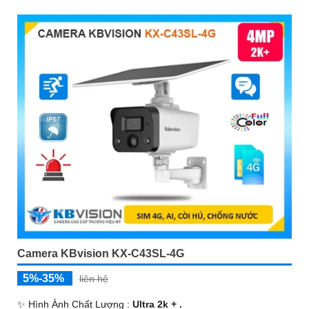
Camera KBvision KX-C43SL-4G
5%-35%
liên hệ
✨ Hình Ành Chất Lượng :
Ultra 2k + .