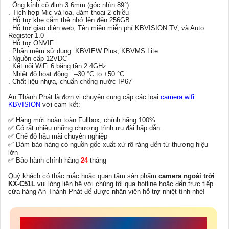
. Ống kính cố định 3.6mm (góc nhìn 89°)
. Tích hợp Mic và loa, đàm thoại 2 chiều
. Hỗ trợ khe cắm thẻ nhớ lên đến 256GB
. Hỗ trợ giao diện web, Tên miền miễn phí KBVISION.TV, và Auto
Register 1.0
. Hỗ trợ ONVIF
. Phần mềm sử dụng: KBVIEW Plus, KBVMS Lite
. Nguồn cấp 12VDC
. Kết nối WiFi 6 băng tần 2.4GHz
. Nhiệt độ hoạt động : –30 °C to +50 °C
. Chất liệu nhựa, chuẩn chống nước IP67
An Thành Phát là đơn vị chuyên cung cấp các loại
camera wifi
KBVISION
với cam kết:
✅ Hàng mới hoàn toàn Fullbox, chính hãng 100%
✅ Có rất nhiều những chương trình ưu đãi hấp dẫn
✅ Chế độ hậu mãi chuyên nghiệp
✅ Đảm bảo hàng có nguồn gốc xuất xứ rõ ràng đến từ thương hiệu
lớn
✅ Bảo hành chính hãng
24
tháng
Quý khách có thắc mắc hoặc quan tâm sản phẩm
camera ngoài trời
KX-C51L
vui lòng liên hệ với chúng tôi qua hotline hoặc đến trực tiếp
cửa hàng An Thành Phát để được nhân viên hỗ trợ nhiệt tình nhé!
CÔNG TY TNHH TM-