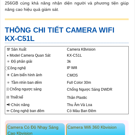
256GB cùng khả năng nhận diện người và phương tiện giúp
nâng cao hiệu quả giám sát.
THÔNG CHI TIẾT CAMERA WIFI
KX-C51L
💯 Sản Xuất
Camera KBvision
◖ Model Camera Quan Sát
KX-C51L
🔅 Độ phân giải
3k
IP Wifi
꙰ Công nghệ
✴️ Cảm biến hình ảnh
CMOS
🔅 Tầm nhìn ban đêm
Full Color 30m
🀄 Chống ngược sáng
Chống Ngược Sáng DWDR
⛓ Thiết kế
Thân Plastic
📢 Chức năng
Thu Âm Và Loa
✏ Công nghệ ban đêm
Có Màu Ban Ðêm
Camera Có Độ Nhạy Sáng
Camera Wifi 360 Kbvision
Cao Kbvision