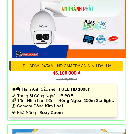
DH-SD6AL245XA-HNR CAMERA AN NINH DAHUA
46,100,000 ₫
65,858,000 ₫
👁️‍🗨 Hình Ảnh Sắc nét :
FULL HD 1080P .
🌠 Trang Bị Công Nghệ :
IP POE.
🌈 Tầm Nhìn Ban Đêm :
Hồng Ngoại 150m Starlight.
🗜️ Camera Dòng
Kim Loại.
️💎 Khả Năng :
Xoay Zoom.