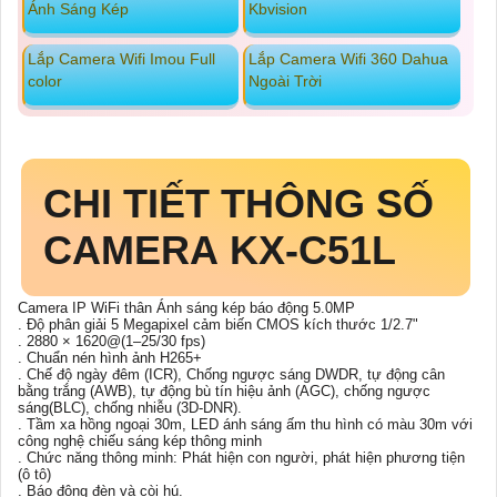
Ánh Sáng Kép
Kbvision
Lắp Camera Wifi Imou Full
Lắp Camera Wifi 360 Dahua
color
Ngoài Trời
CHI TIẾT THÔNG SỐ
CAMERA KX-C51L
Camera IP WiFi thân Ánh sáng kép báo động 5.0MP
. Độ phân giải 5 Megapixel cảm biến CMOS kích thước 1/2.7"
. 2880 × 1620@(1–25/30 fps)
. Chuẩn nén hình ảnh H265+
. Chế độ ngày đêm (ICR), Chống ngược sáng DWDR, tự động cân
bằng trắng (AWB), tự động bù tín hiệu ảnh (AGC), chống ngược
sáng(BLC), chống nhiễu (3D-DNR).
. Tầm xa hồng ngoại 30m, LED ánh sáng ấm thu hình có màu 30m với
công nghệ chiếu sáng kép thông minh
. Chức năng thông minh: Phát hiện con người, phát hiện phương tiện
(ô tô)
. Báo động đèn và còi hú.