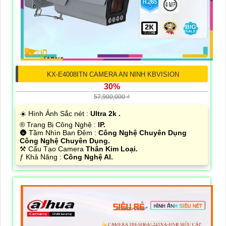
KX-E4008ITN CAMERA AN NINH KBVISION
30%
57,900,000 ₫
☀️ Hình Ảnh Sắc nét :
Ultra 2k .
®️ Trang Bị Công Nghệ :
IP.
🌚 Tầm Nhìn Ban Đêm :
Công Nghệ Chuyên Dụng
Công Nghệ Chuyên Dụng.
⚒ Cấu Tạo Camera
Thân Kim Loại.
️ƒ Khả Năng :
Công Nghệ AI.