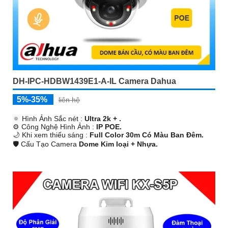
DH-IPC-HDBW1439E1-A-IL Camera Dahua
5%-35%
liên hệ
🔅 Hình Ảnh Sắc nét :
Ultra 2k + .
⚙ Công Nghệ Hình Ảnh :
IP POE.
🌙 Khi xem thiếu sáng :
Full Color 30m Có Màu Ban Ðêm.
🛡 Cấu Tạo Camera
Dome Kim loại + Nhựa.
️♚ Đặt Điểm :
Thu Âm.