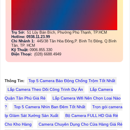
DV ĐẦU TƯ AN
THÀNH PHÁT
Trụ Sở:
51 Lũy Bán Bích, Phường Phú Thạnh, TP.HCM
Hotline: 0938.11.23.99
Chi Nhánh 1:
445/38 Tân Hòa Đông,P. Bình Trị Đông, Q.Bình
Tân, TP. HCM
Kỹ Thuật:
0906.855.330
Điện Thoại:
(028) 6688.4949
Top 5 Camera Báo Động Chống Trộm Tốt Nhất
Thông Tin:
Lắp Camera Theo Dõi Công Trình Dự Án
Lắp Camera
Quận Tân Phú Giá Rẻ
Lắp Camera Wifi Nên Chọn Loại Nào
?
Top 5 Camera Nhìn Ban Đêm Tốt Nhất
Trọn gói camera
Ip GIám Sát Xưởng Sản Xuất
Bộ Camera FULL HD Giá Rẻ
Cho Kho Hàng
Camera Chuyên Dụng Cho Cửa Hàng Giá Rẻ