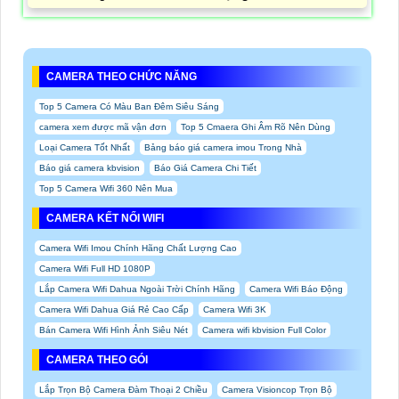
CAMERA THEO CHỨC NĂNG
Top 5 Camera Có Màu Ban Đêm Siêu Sáng
camera xem được mã vận đơn
Top 5 Cmaera Ghi Âm Rõ Nên Dùng
Loại Camera Tốt Nhất
Bảng báo giá camera imou Trong Nhà
Báo giá camera kbvision
Báo Giá Camera Chi Tiết
Top 5 Camera Wifi 360 Nên Mua
CAMERA KẾT NỐI WIFI
Camera Wifi Imou Chính Hãng Chất Lượng Cao
Camera Wifi Full HD 1080P
Lắp Camera Wifi Dahua Ngoài Trời Chính Hãng
Camera Wifi Báo Động
Camera Wifi Dahua Giá Rẻ Cao Cấp
Camera Wifi 3K
Bán Camera Wifi Hình Ảnh Siêu Nét
Camera wifi kbvision Full Color
CAMERA THEO GÓI
Lắp Trọn Bộ Camera Đàm Thoại 2 Chiều
Camera Visioncop Trọn Bộ