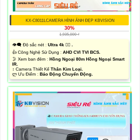
KX-C8011LCAMERA HÌNH ẢNH ĐẸP KBVISION
30%
1,935,000 ₫
👁️‍🗨 Độ sắc nét :
Ultra 4k 👍🏾 .
👍 Công Nghệ Sử Dụng :
AHD CVI TVI BCS.
🌛 Xem ban đêm :
Hồng Ngoại 80m Hồng Ngoại Smart
IR.
↕️ Camera Thiết Kế
Thân Kim Loại.
️ლ Ưu Điểm :
Báo Động Chuyển Động.