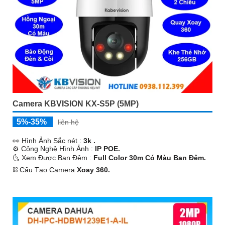
Camera KBVISION KX-S5P (5MP)
5%-35%
liên hệ
️👀 Hình Ảnh Sắc nét :
3k .
⚙ Công Nghệ Hình Ảnh :
IP POE.
🌜 Xem Được Ban Đêm :
Full Color 30m Có Màu Ban Ðêm.
⛓ Cấu Tạo Camera
Xoay 360.
️💫 Khả Năng :
Thu Âm.