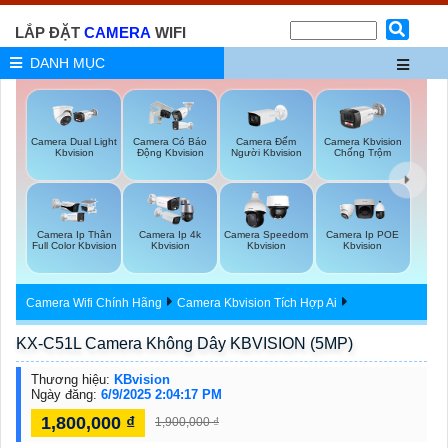
LẮP ĐẶT
CAMERA
WIFI
DANH MỤC
Camera Đếm
Camera Dual Light
Camera Có Báo
Camera Kbvision
Người Kbvision
Kbvision
Động Kbvision
Chống Trộm
Camera Ip Thân
Camera Ip 4k
Camera Speedom
Camera Ip POE
Full Color Kbvision
Kbvision
Kbvision
Kbvision
Camera Wifi Chính Hãng
Camera Kbvision Tích Hợp Ai
KX-C51L Camera Không Dây KBVISION (5MP)
Thương hiệu:
KBvision
Ngày đăng:
6/9/2025 2:04:17 PM
1,800,000 ₫
1,900,000 ₫