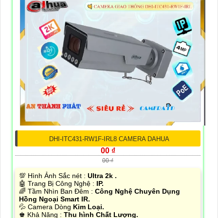
DHI-ITC431-RW1F-IRL8 CAMERA DAHUA
00 ₫
00 ₫
💯 Hình Ảnh Sắc nét :
Ultra 2k .
🤖️ Trang Bị Công Nghệ :
IP.
🌈 Tầm Nhìn Ban Đêm :
Công Nghệ Chuyên Dụng
Hồng Ngoại Smart IR.
💦 Camera Dòng
Kim Loại.
️♚ Khả Năng :
Thu hình Chất Lượng.