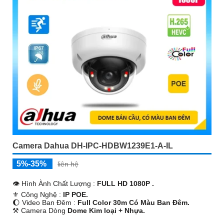
Camera Dahua DH-IPC-HDBW1239E1-A-IL
5%-35%
liên hệ
👁 Hình Ành Chất Lượng :
FULL HD 1080P .
⚜️ Công Nghệ :
IP POE.
🌔 Video Ban Đêm :
Full Color 30m Có Màu Ban Ðêm.
⚒ Camera Dòng
Dome Kim loại + Nhựa.
️👮 Tích Hợp :
Thu Âm.