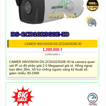
CAMER HIKVISION DS-2CD1023G0E-ID
1,390,000 ₫
1,590,000 ₫
CAMER HIKVISION DS-2CD1023G0E-ID là camera quan
sát IP có độ phân giải 2.0 Megapixel giá rẻ. Hồng ngoại
ban đêm 30m, hỗ trợ chống ngược sáng kỹ thuật số,
giảm nhiễu 3D-DNR