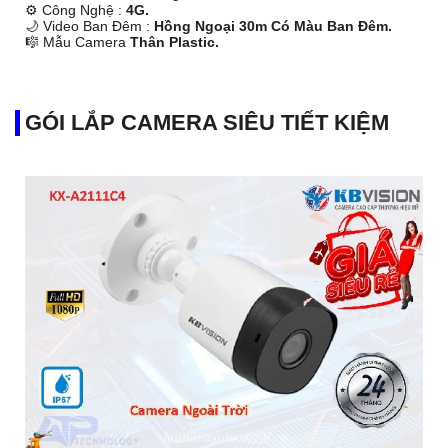
⚙ Công Nghệ :
4G.
🌙 Video Ban Đêm :
Hồng Ngoại 30m Có Màu Ban Ðêm.
🎼️ Mẫu Camera
Thân Plastic.
️💠 Tích Hợp :
Thu Âm Và Loa.
GÓI LẮP CAMERA SIÊU TIẾT KIỆM