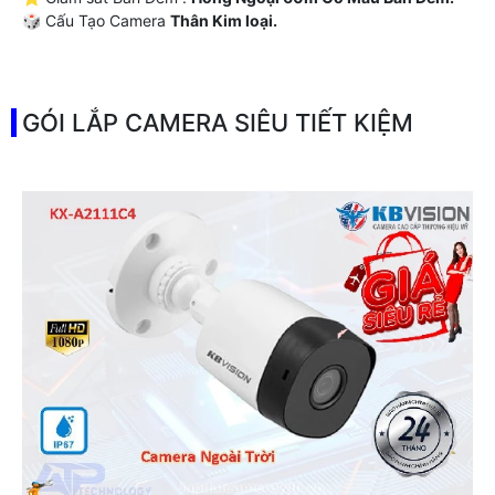
🎲 Cấu Tạo Camera
Thân Kim loại.
️💫 Khả Năng :
Thu hình Chất Lượng.
GÓI LẮP CAMERA SIÊU TIẾT KIỆM