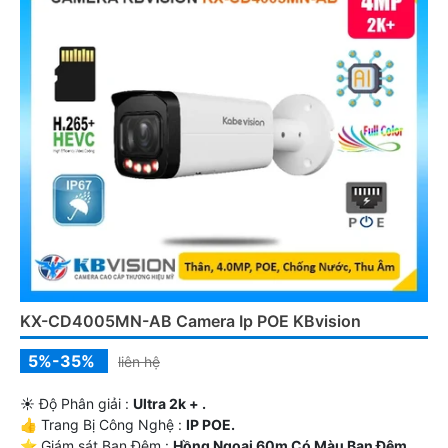
KX-CD4005MN-AB Camera Ip POE KBvision
5%-35%
liên hệ
☀️ Độ Phân giải :
Ultra 2k + .
👍 Trang Bị Công Nghệ :
IP POE.
⭐ Giám sát Ban Đêm :
Hồng Ngoại 60m Có Màu Ban Ðêm.