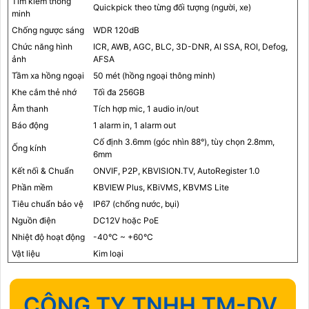
Tìm kiếm thông
Quickpick theo từng đối tượng (người, xe)
minh
Chống ngược sáng
WDR 120dB
Chức năng hình
ICR, AWB, AGC, BLC, 3D-DNR, AI SSA, ROI, Defog,
ảnh
AFSA
Tầm xa hồng ngoại
50 mét (hồng ngoại thông minh)
Khe cắm thẻ nhớ
Tối đa 256GB
Âm thanh
Tích hợp mic, 1 audio in/out
Báo động
1 alarm in, 1 alarm out
Cố định 3.6mm (góc nhìn 88°), tùy chọn 2.8mm,
Ống kính
6mm
Kết nối & Chuẩn
ONVIF, P2P, KBVISION.TV, AutoRegister 1.0
Phần mềm
KBVIEW Plus, KBiVMS, KBVMS Lite
Tiêu chuẩn bảo vệ
IP67 (chống nước, bụi)
Nguồn điện
DC12V hoặc PoE
Nhiệt độ hoạt động
-40°C ~ +60°C
Vật liệu
Kim loại
CÔNG TY TNHH TM-DV