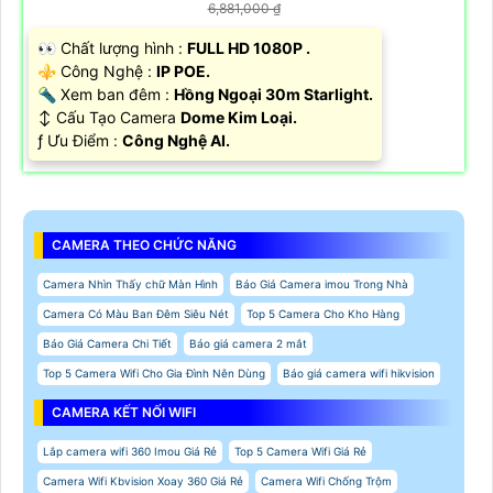
6,881,000 ₫
️👀 Chất lượng hình :
FULL HD 1080P .
⚜️ Công Nghệ :
IP POE.
🔦 Xem ban đêm :
Hồng Ngoại 30m Starlight.
↕️ Cấu Tạo Camera
Dome Kim Loại.
️ƒ Ưu Điểm :
Công Nghệ AI.
CAMERA THEO CHỨC NĂNG
Camera Nhìn Thấy chữ Màn Hình
Báo Giá Camera imou Trong Nhà
Camera Có Màu Ban Đêm Siêu Nét
Top 5 Camera Cho Kho Hàng
Báo Giá Camera Chi Tiết
Báo giá camera 2 mắt
Top 5 Camera Wifi Cho Gia Đình Nên Dùng
Báo giá camera wifi hikvision
CAMERA KẾT NỐI WIFI
Lắp camera wifi 360 Imou Giá Rẻ
Top 5 Camera Wifi Giá Rẻ
Camera Wifi Kbvision Xoay 360 Giá Rẻ
Camera Wifi Chống Trộm