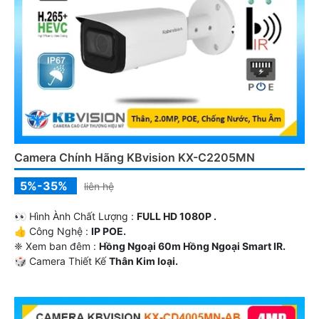
Camera Chính Hãng KBvision KX-C2205MN
5%-35%
liên hệ
️👀 Hình Ành Chất Lượng :
FULL HD 1080P .
👍 Công Nghệ :
IP POE.
❈ Xem ban đêm :
Hồng Ngoại 60m Hồng Ngoại Smart IR.
🎲 Camera Thiết Kế
Thân Kim loại.
️🎙 Tích Hợp :
Thu Âm.