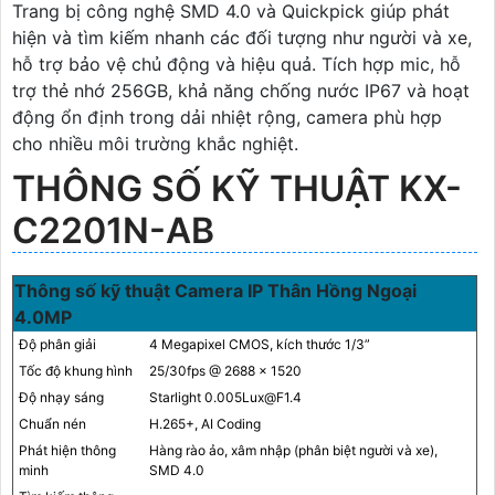
Trang bị công nghệ SMD 4.0 và Quickpick giúp phát
hiện và tìm kiếm nhanh các đối tượng như người và xe,
hỗ trợ bảo vệ chủ động và hiệu quả. Tích hợp mic, hỗ
trợ thẻ nhớ 256GB, khả năng chống nước IP67 và hoạt
động ổn định trong dải nhiệt rộng, camera phù hợp
cho nhiều môi trường khắc nghiệt.
THÔNG SỐ KỸ THUẬT KX-
C2201N-AB
Thông số kỹ thuật Camera IP Thân Hồng Ngoại
4.0MP
Độ phân giải
4 Megapixel CMOS, kích thước 1/3”
Tốc độ khung hình
25/30fps @ 2688 × 1520
Độ nhạy sáng
Starlight 0.005Lux@F1.4
Chuẩn nén
H.265+, AI Coding
Phát hiện thông
Hàng rào ảo, xâm nhập (phân biệt người và xe),
minh
SMD 4.0