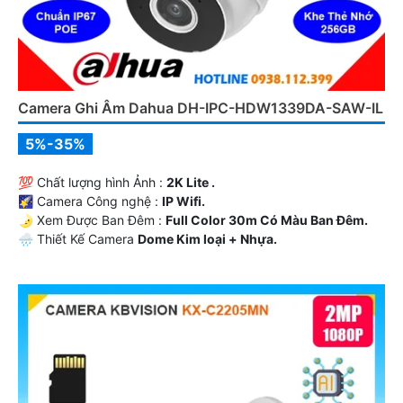
Camera Ghi Âm Dahua DH-IPC-HDW1339DA-SAW-IL
5%-35%
💯 Chất lượng hình Ảnh :
2K Lite .
🌠 Camera Công nghệ :
IP Wifi.
🌛 Xem Được Ban Đêm :
Full Color 30m Có Màu Ban Ðêm.
🌧️ Thiết Kế Camera
Dome Kim loại + Nhựa.
️☣️ Đặt Điểm :
Thu Âm.