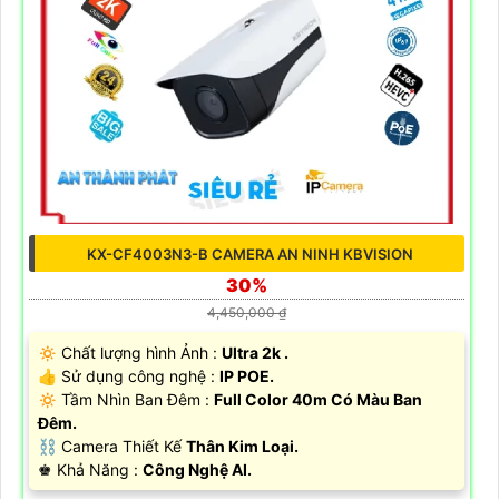
KX-CF4003N3-B CAMERA AN NINH KBVISION
30%
4,450,000 ₫
🔅 Chất lượng hình Ảnh :
Ultra 2k .
👍 Sử dụng công nghệ :
IP POE.
🔅 Tầm Nhìn Ban Đêm :
Full Color 40m Có Màu Ban
Đêm.
⛓ Camera Thiết Kế
Thân Kim Loại.
️♚ Khả Năng :
Công Nghệ AI.