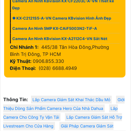
Camera An Ninh KBvision KX-CF2203L-A-VN Thiết kế
Đẹp
✽ KX-C2121S5-A-VN Camera KBvision Hình Ảnh Đẹp
Camera An Ninh 5MP KX-CAiF5003N2-TiF-A
Camera An Ninh KBvision KX-A2112C4-VN Sắt Nét
Chi Nhánh 1:
445/38 Tân Hòa Đông,Phường
Bình Trị Đông, TP HCM
Kỹ Thuật:
0906.855.330
Điện Thoại:
(028) 6688.4949
Thông Tin:
Lắp Camera Giám Sát Khai Thác Dầu Mỏ
Giới
Thiệu Dòng Sản Phẩm Camera Hero Của Nhà Dahua
Lắp
Camera Cho Công Ty Vận Tải
Lắp Camera Giám Sát Hỗ Trợ
Livestream Cho Cửa Hàng
Giải Pháp Camera Giám Sát