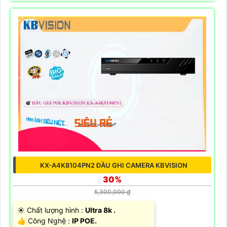
KX-A4K8104PN2 ĐẦU GHI CAMERA KBVISION
30%
5,300,000 ₫
☀️ Chất lượng hình :
Ultra 8k .
👍 Công Nghệ :
IP POE.