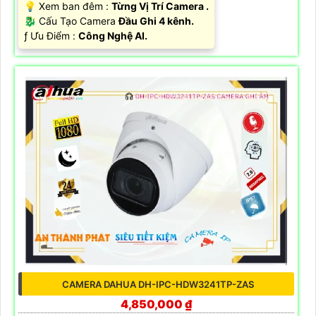
💡 Xem ban đêm :
Từng Vị Trí Camera .
🐉️ Cấu Tạo Camera
Đầu Ghi 4 kênh.
️ƒ Ưu Điểm :
Công Nghệ AI.
CAMERA DAHUA DH-IPC-HDW3241TP-ZAS
4,850,000 ₫