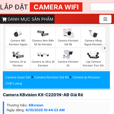
LẮP ĐẶT
CAMERA WIFI
DANH MỤC SẢN PHẨM
Camera Wifi
Camera Xem Biển
Camera Kbvision
Camera Hồng
Kbvision Ngoài
Số Xe Kbvision
Giá Rẻ
Ngoại Kbvision
Trời
Camera 2k Ip
Camera Ip Ultra 3k
Camera Kbvision
Lắp Camera
Kbvision
Kbvision
2K
Kbvision Trọn Gói
Camera Quan Sát
Camera Kbvision Giá Rẻ
Camera Ip Kbvision
Chất Lượng
Camera KBvision KX-C2201N-AB Giá Rẻ
Thương hiệu:
KBvision
Ngày đăng:
6/10/2025 10:44:23 AM