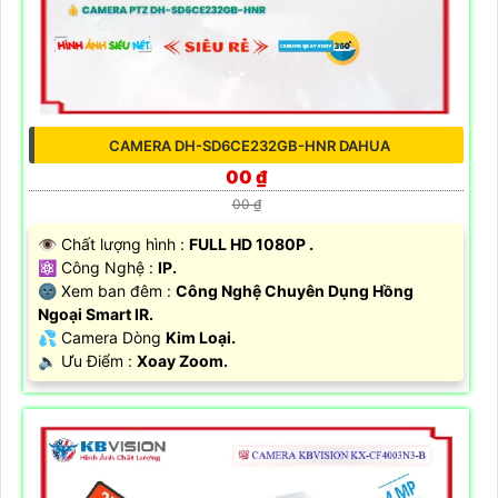
CAMERA DH-SD6CE232GB-HNR DAHUA
00 ₫
00 ₫
👁 Chất lượng hình :
FULL HD 1080P .
⚛️ Công Nghệ :
IP.
🌚 Xem ban đêm :
Công Nghệ Chuyên Dụng Hồng
Ngoại Smart IR.
💦 Camera Dòng
Kim Loại.
️🔈 Ưu Điểm :
Xoay Zoom.