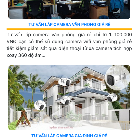
TƯ VẤN LẮP CAMERA VĂN PHONG GIÁ RẺ
Tư vấn lắp camera văn phòng giá rẻ chỉ từ 1. 100.000
VNĐ bạn có thể sử dụng camera wifi văn phòng giá rẻ
tiết kiệm giám sát qua điện thoại từ xa camera tích hợp
xoay 360 độ âm...
TƯ VẤN LẮP CAMERA GIA ĐÌNH GIÁ RẺ