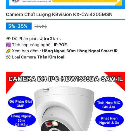
Camera Chất Lượng KBvision KX-CAi4205MSN
5%-35%
liên hệ
👁 Độ Phân giải :
Ultra 2k + .
🕉️ Tích hợp công nghệ :
IP POE.
🌈 Xem ban đêm :
Hồng Ngoại 60m Hồng Ngoại Smart IR.
⚒ Loại Camera
Thân Kim loại.
️➲ Ưu Điểm :
Thu Âm.