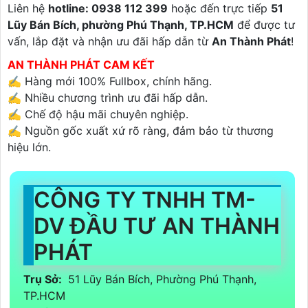
Liên hệ
hotline: 0938 112 399
hoặc đến trực tiếp
51
Lũy Bán Bích, phường Phú Thạnh, TP.HCM
để được tư
vấn, lắp đặt và nhận ưu đãi hấp dẫn từ
An Thành Phát
!
AN THÀNH PHÁT CAM KẾT
✍️ Hàng mới 100% Fullbox, chính hãng.
✍️ Nhiều chương trình ưu đãi hấp dẫn.
✍️ Chế độ hậu mãi chuyên nghiệp.
✍️ Nguồn gốc xuất xứ rõ ràng, đảm bảo từ thương
hiệu lớn.
CÔNG TY TNHH TM-
DV ĐẦU TƯ AN THÀNH
PHÁT
Trụ Sở:
51 Lũy Bán Bích, Phường Phú Thạnh,
TP.HCM