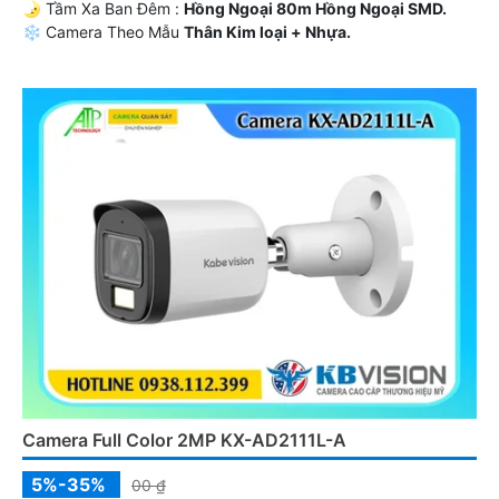
🌛 Tầm Xa Ban Đêm :
Hồng Ngoại 80m Hồng Ngoại SMD.
❄ Camera Theo Mẫu
Thân Kim loại + Nhựa.
️₤ Đặt Điểm :
Thu Âm.
Camera Full Color 2MP KX-AD2111L-A
5%-35%
00 ₫