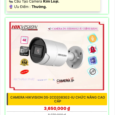
🐜 Cấu Tạo Camera
Kim Loại.
️🔮 Ưu Điểm :
Thường.
CAMERA HIKVISION DS-2CD2083G2-IU CHỨC NĂNG CAO
CẤP
3,650,000 ₫
5,270,000 ₫