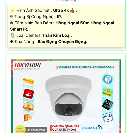
️⚡ Hình Ảnh Sắc nét :
Ultra 4k 👍🏾 .
®️ Trang Bị Công Nghệ :
IP.
❃ Tầm Nhìn Ban Đêm :
Hồng Ngoại 50m Hồng Ngoại
Smart IR.
🗜️ Loại Camera
Thân Kim Loại.
️✤ Khả Năng :
Báo Động Chuyển Động.