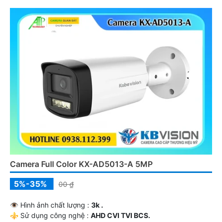
️♚ Điểm Nỗi Bật :
Thu Âm.
Camera Full Color KX-AD5013-A 5MP
5%-35%
00 ₫
👁 Hình ảnh chất lượng :
3k .
⚜️ Sử dụng công nghệ :
AHD CVI TVI BCS.