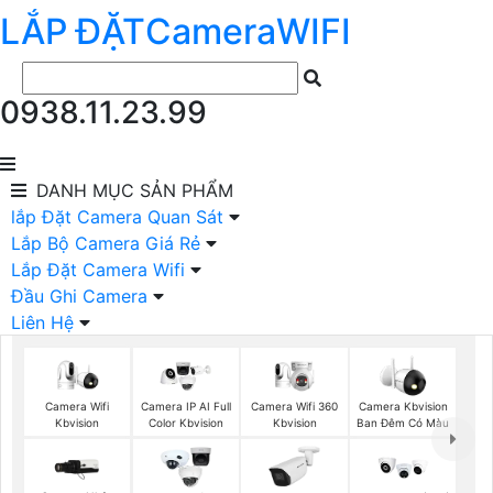
LẮP ĐẶT
Camera
WIFI
0938.11.23.99
DANH MỤC
SẢN PHẨM
lắp Đặt Camera Quan Sát
Lắp Bộ Camera Giá Rẻ
Lắp Đặt Camera Wifi
Đầu Ghi Camera
Liên Hệ
Camera Wifi
Camera Wifi 360
Camera IP AI Full
Camera Kbvision
Kbvision
Kbvision
Color Kbvision
Ban Đêm Có Màu