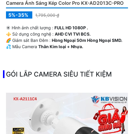
Camera Ánh Sáng Kép Color Pro KX-AD2013C-PRO
5%-35%
1,795,000 ₫
☀️ Hình ảnh chất lượng :
FULL HD 1080P .
⚜️ Sử dụng công nghệ :
AHD CVI TVI BCS.
🌈 Giám sát Ban Đêm :
Hồng Ngoại 50m Hồng Ngoại SMD.
💦 Mẫu Camera
Thân Kim loại + Nhựa.
️💫 Đặt Điểm :
Thu Âm.
GÓI LẮP CAMERA SIÊU TIẾT KIỆM