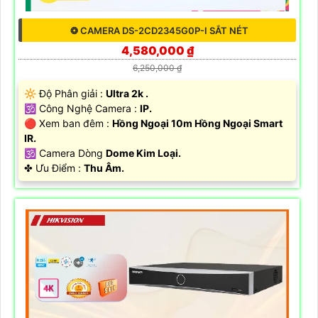
❂ CAMERA DS-2CD2345G0P-I SẮT NÉT
4,580,000 ₫
6,250,000 ₫
🔆 Độ Phân giải :
Ultra 2k .
🕉️ Công Nghệ Camera :
IP.
🔴 Xem ban đêm :
Hồng Ngoại 10m Hồng Ngoại Smart
IR.
🕉️ Camera Dòng
Dome Kim Loại.
️✤ Ưu Điểm :
Thu Âm.