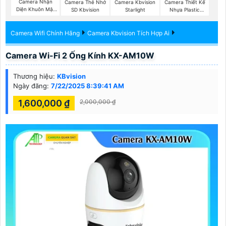
Camera Nhận
Camera Thẻ Nhớ
Camera Kbvision
Camera Thiết Kế
Diện Khuôn Mặt
SD Kbvision
Starlight
Nhựa Plastic
Kbvision
Kbvision
Camera Wifi Chính Hãng
Camera Kbvision Tích Hợp Ai
Camera Wi-Fi 2 Ống Kính KX-AM10W
Thương hiệu:
KBvision
Ngày đăng:
7/22/2025 8:39:41 AM
1,600,000 ₫
2,000,000 ₫