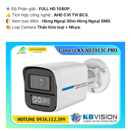
☀️ Độ Phân giải :
FULL HD 1080P .
👍 Tích hợp công nghệ :
AHD CVI TVI BCS.
🌔 Xem ban đêm :
Hồng Ngoại 30m Hồng Ngoại SMD.
🎨 Loại Camera
Thân Kim loại + Nhựa.
️💮 Điểm Nỗi Bật :
Thu Âm.