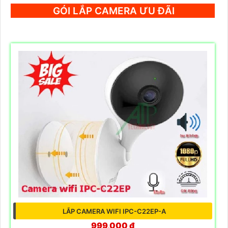
GÓI LẮP CAMERA ƯU ĐÃI
LẮP CAMERA WIFI IPC-C22EP-A
999,000 ₫