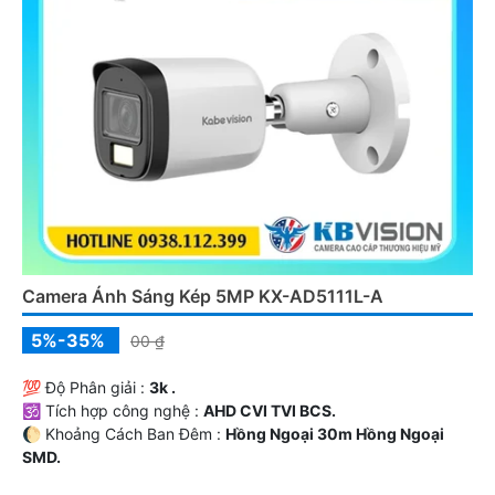
Camera Ánh Sáng Kép 5MP KX-AD5111L-A
5%-35%
00 ₫
💯 Độ Phân giải :
3k .
🕉️ Tích hợp công nghệ :
AHD CVI TVI BCS.
🌔 Khoảng Cách Ban Đêm :
Hồng Ngoại 30m Hồng Ngoại
SMD.
♊ Camera Thiết Kế
Thân Kim loại + Nhựa.