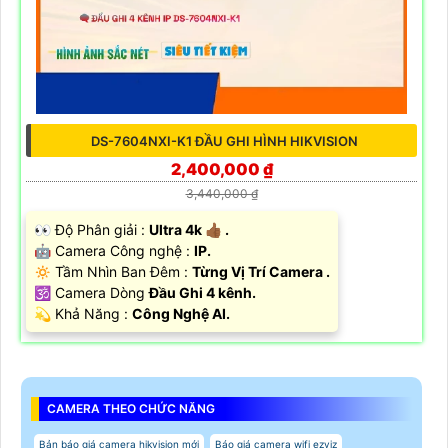
DS-7604NXI-K1 ĐẦU GHI HÌNH HIKVISION
2,400,000 ₫
3,440,000 ₫
️👀 Độ Phân giải :
Ultra 4k 👍🏾 .
🤖️ Camera Công nghệ :
IP.
🔅 Tầm Nhìn Ban Đêm :
Từng Vị Trí Camera .
🕉️ Camera Dòng
Đầu Ghi 4 kênh.
️💫 Khả Năng :
Công Nghệ AI.
CAMERA THEO CHỨC NĂNG
Bản báo giá camera hikvision mới
Báo giá camera wifi ezviz