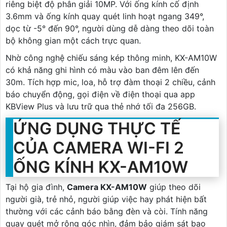
riêng biệt độ phân giải 10MP. Với ống kính cố định
3.6mm và ống kính quay quét linh hoạt ngang 349°,
dọc từ -5° đến 90°, người dùng dễ dàng theo dõi toàn
bộ không gian một cách trực quan.
Nhờ công nghệ chiếu sáng kép thông minh, KX-AM10W
có khả năng ghi hình có màu vào ban đêm lên đến
30m. Tích hợp mic, loa, hỗ trợ đàm thoại 2 chiều, cảnh
báo chuyển động, gọi điện về điện thoại qua app
KBView Plus và lưu trữ qua thẻ nhớ tối đa 256GB.
ỨNG DỤNG THỰC TẾ
CỦA CAMERA WI-FI 2
ỐNG KÍNH KX-AM10W
Tại hộ gia đình,
Camera KX-AM10W
giúp theo dõi
người già, trẻ nhỏ, người giúp việc hay phát hiện bất
thường với các cảnh báo bằng đèn và còi. Tính năng
quay quét mở rộng góc nhìn, đảm bảo giám sát bao