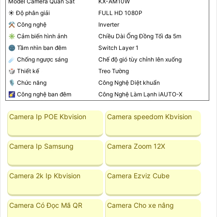
Model Camera Quan Sát
KX-AM10W
☀️ Độ phân giải
FULL HD 1080P
⚒ Công nghệ
Inverter
✳️ Cảm biến hình ảnh
Chiều Dài Ống Đồng Tối đa 5m
🌚 Tầm nhìn ban đêm
Switch Layer 1
☄️ Chống ngược sáng
Chế độ gió tùy chỉnh lên xuống
🎲 Thiết kế
Treo Tường
🎙 Chức năng
Công Nghệ Diệt khuẩn
🌠 Công nghệ ban đêm
Công Nghệ Làm Lạnh iAUTO-X
Camera Ip POE Kbvision
Camera speedom Kbvision
Camera Ip Samsung
Camera Zoom 12X
Camera 2k Ip Kbvision
Camera Ezviz Cube
Camera Có Đọc Mã QR
Camera Cho xe nâng