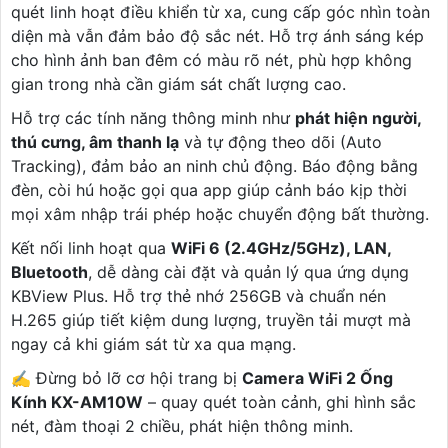
quét linh hoạt điều khiển từ xa, cung cấp góc nhìn toàn
diện mà vẫn đảm bảo độ sắc nét. Hỗ trợ ánh sáng kép
cho hình ảnh ban đêm có màu rõ nét, phù hợp không
gian trong nhà cần giám sát chất lượng cao.
Hỗ trợ các tính năng thông minh như
phát hiện người,
thú cưng, âm thanh lạ
và tự động theo dõi (Auto
Tracking), đảm bảo an ninh chủ động. Báo động bằng
đèn, còi hú hoặc gọi qua app giúp cảnh báo kịp thời
mọi xâm nhập trái phép hoặc chuyển động bất thường.
Kết nối linh hoạt qua
WiFi 6 (2.4GHz/5GHz), LAN,
Bluetooth
, dễ dàng cài đặt và quản lý qua ứng dụng
KBView Plus. Hỗ trợ thẻ nhớ 256GB và chuẩn nén
H.265 giúp tiết kiệm dung lượng, truyền tải mượt mà
ngay cả khi giám sát từ xa qua mạng.
✍️ Đừng bỏ lỡ cơ hội trang bị
Camera WiFi 2 Ống
Kính KX-AM10W
– quay quét toàn cảnh, ghi hình sắc
nét, đàm thoại 2 chiều, phát hiện thông minh.