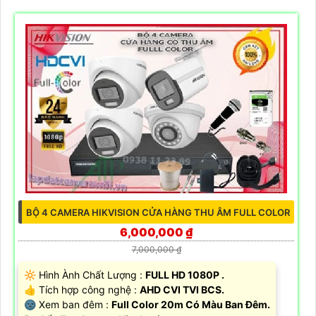
BỘ 4 CAMERA HIKVISION CỬA HÀNG THU ÂM FULL COLOR
6,000,000 ₫
7,000,000 ₫
🔆 Hình Ành Chất Lượng :
FULL HD 1080P .
👍 Tích hợp công nghệ :
AHD CVI TVI BCS.
🌚 Xem ban đêm :
Full Color 20m Có Màu Ban Đêm.