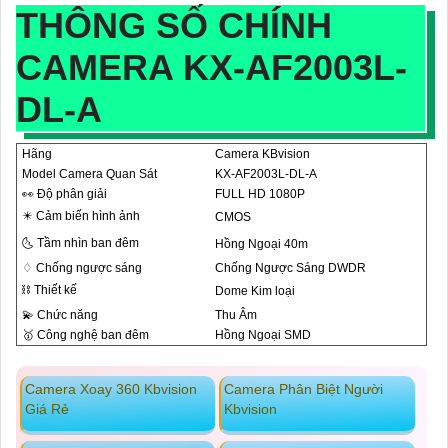
THÔNG SỐ CHÍNH
CAMERA KX-AF2003L-
DL-A
Hãng
Camera KBvision
Model Camera Quan Sát
KX-AF2003L-DL-A
️👀 Độ phân giải
FULL HD 1080P
✴️ Cảm biến hình ảnh
CMOS
🌜 Tầm nhìn ban đêm
Hồng Ngoại 40m
♢ Chống ngược sáng
Chống Ngược Sáng DWDR
⛓ Thiết kế
Dome Kim loại
💫 Chức năng
Thu Âm
🥇️ Công nghệ ban đêm
Hồng Ngoại SMD
Camera Xoay 360 Kbvision
Camera Phân Biệt Người
Giá Rẻ
Kbvision