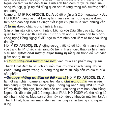
Ngoại có tầm xa lên đến 40m. Hình ảnh ban đêm được tái hiện siêu
sáng và đẹp, giúp người dùng quan sát rõ ràng trong môi trường thiếu
ánh sáng.
Camera HD IP
KX-AF2003L-DL-A
có độ phân giải 2.0 megapixel FULL
HD 1080P, mang lại chất lượng hình ảnh sắc nét. Công nghệ được
tích hợp cao cấp Bạn sẽ được tiết kiệm chi phí mua sắm nhưng vẫn
⁂
tự tin
được chất lượng hình ảnh cao.
Sản phẩm này cũng có khả năng kết nối với Đầu Ghi cao cấp, đáng
quan tâm cho việc thu âm và lưu trữ hình ảnh. Camera còn tích hợp
công nghệ Hồng Ngoại SMD, tạo ra tầm nhìn ban đêm rõ ràng và đáng
tin cậy.
HD IP
KX-AF2003L-DL-A
cũng được thiết kế để kết nối nhanh chóng
với trang bị IP, Chắc chắn rằng độ trễ hình ảnh cực thấp và hình ảnh
siêu nét. 📖
Với chất lượng được trang bị
rất quan trọng đối với việc
giám sát tại từ xa.
💹
Công nghệ chất lượng cao hơn
việc mua sản phẩm này tại An
Thành Phát đem lại lợi ích khuyến mãi lớn cho khách hàng. ®️
Với
chất lượng được trang bị
càng tăng thêm sự hấp dẫn và giá trị của
sản phẩm.
↭
Sơ lược những ưu đểm có thể xem là
HD IP
KX-AF2003L-DL-A
là một sản phẩm camera ngoại trời đáng
chú trọng nhất
với nhiều
tính năng vượt trội như công nghệ Chống Ngược Sáng DWDR, thiết
kế mỹ thuật nhỏ gọn, hình ảnh sắc nét, khả năng xem ban đêm Hồng
Ngoại tốt, độ phân giải 2.0 megapixel FULL HD 1080P và khả năng kết
nối nhanh chóng. Mua sản phẩm này còn được khuyến mãi lớn tại An
Thành Phát, hứa hẹn mang đến sự hài lòng và tin tưởng cho người
dùng.