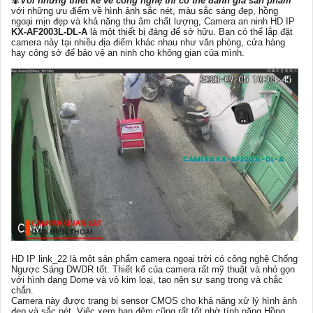
🐜
Vói những thiết kế về công nghệ thì có thể đánh giá sản phẩm
với những ưu điểm về hình ảnh sắc nét, màu sắc sáng đẹp, hồng
ngoại mịn đẹp và khả năng thu âm chất lượng, Camera an ninh HD IP
KX-AF2003L-DL-A
là một thiết bị đáng để sở hữu. Bạn có thể lắp đặt
camera này tại nhiều địa điểm khác nhau như văn phòng, cửa hàng
hay công sở để bảo vệ an ninh cho không gian của mình.
HD IP link_22 là một sản phẩm camera ngoại trời có công nghệ Chống
Ngược Sáng DWDR tốt. Thiết kế của camera rất mỹ thuật và nhỏ gọn
với hình dạng Dome và vỏ kim loại, tạo nên sự sang trọng và chắc
chắn.
Camera này được trang bị sensor CMOS cho khả năng xử lý hình ảnh
đẹp và sắc nét. Việc xem ban đêm cũng rất tốt nhờ tính năng Hồng