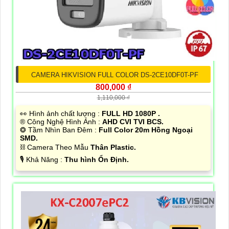
CAMERA HIKVISION FULL COLOR DS-2CE10DF0T-PF
800,000 ₫
1,110,000 ₫
️👀 Hình ảnh chất lượng :
FULL HD 1080P .
®️ Công Nghệ Hình Ảnh :
AHD CVI TVI BCS.
❂ Tầm Nhìn Ban Đêm :
Full Color 20m Hồng Ngoại
SMD.
⛓ Camera Theo Mẫu
Thân Plastic.
️🎙 Khả Năng :
Thu hình Ổn Định.