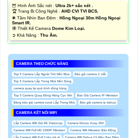
🦉 Hình Ảnh Sắc nét :
Ultra 2k+ sắc nét .
🏆 Trang Bị Công Nghệ :
AHD CVI TVI BCS.
❃ Tầm Nhìn Ban Đêm :
Hồng Ngoại 30m Hồng Ngoại
Smart IR.
🕸️ Thiết Kế Camera
Dome Kim Loại.
️➲ Khả Năng :
Thu Âm.
CAMERA THEO CHỨC NĂNG
Top 5 Camera Lắp Ngoài Trời Nên Mua
Báo giá camera 2 mắt
Top 5 Camera Lắp Trong Nhà Nên Dùng
camera quay lại quá trình đóng hàng
Top 5 Camera Quay Đóng Hàng Cực Nét
Báo Giá Camera IP Hikvision
Bảng báo giá camera ezviz Lắp Trong Nhà
Báo giá camera ip dahua
CAMERA KẾT NỐI WIFI
Lắp Camera Wifi Giá Rẻ Visioncop
Camera Kbone Xoay 360
Camera Wifi Full HD 1080P Hikvision
Camera Wifi Hikvision Báo Động
Lắp Camera Wifi Full Color giá rẻ
Camera Wifi Dahua Có Màu Ban Đêm