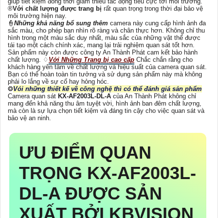
giúp tiết kiệm đồng thời giảm thiểu tác động tiêu cực tới môi trường.
®️
Với chất lượng được trang bị
rất quan trọng trong thời đại bảo vệ
môi trường hiện nay.
👮
Những khả năng bổ sung thêm
camera này cung cấp hình ảnh đa
sắc màu, cho phép bạn nhìn rõ ràng và chân thực hơn. Không chỉ thu
hình trong một màu sắc duy nhất, màu sắc của những vật thể được
tái tạo một cách chính xác, mang lại trải nghiệm quan sát tốt hơn.
Sản phẩm này còn được công ty An Thành Phát cam kết bảo hành
chất lượng. ♢
Với Những Trang bị cao cấp
Chắc chắn rằng cho
khách hàng yên tâm về chất lượng và hiệu suất của camera quan sát.
Bạn có thể hoàn toàn tin tưởng và sử dụng sản phẩm này mà không
phải lo lắng về sự cố hay hỏng hóc.
❂
Vói những thiết kế về công nghệ thì có thể đánh giá sản phẩm
Camera quan sát
KX-AF2003L-DL-A
của An Thành Phát không chỉ
mang đến khả năng thu âm tuyệt vời, hình ảnh ban đêm chất lượng,
mà còn là sự lựa chọn tiết kiệm và đáng tin cậy cho việc quan sát và
bảo vệ an ninh.
ƯU ĐIỂM QUAN
TRỌNG
KX-AF2003L-
DL-A
ĐƯỢC SẢN
XUẤT BỞI KBVISION