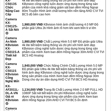
KX-
4k lite tiết kiệm băng thông và chi phí với hình ảnh đẹp
C5013S
KBvision công nghệ luôn được ứng dụng trong từng sản
Chức
phẩm của mình khả năng giám sát ban đêm Hồng Ngoại
Năng Cao
80m Truyền Hình ảnh chất lượng trên nền tảng AHD CVI TVI
Cấp
BCS độ bên cao hơn
Camera
KX-
1,980,000 VNĐ
KBvision hình ảnh chất lượng 4.0 MP Độ
C5012S-
phân giải Ultra 2k Hình ảnh rõ hơn khi xem trên ti vi lớn
A Sắt Nét
۞
Camera
An Ninh
1,980,000 VNĐ
Chất Lượng Hình 5.0 MP Độ phân giải Ultra
KBvision
4k lite tiết kiệm băng thông và chi phí với hình ảnh đẹp
KX-
KBvision công nghệ luôn được ứng dụng trong từng sản
C5011S-A
phẩm của mình Xem ban đêm Hồng Ngoại 30m AHD CVI TVI
Thiết kế
BCS HD Analog
Đẹp
Camera
1,940,000 VNĐ
Chức Năng Chính Chất Lượng Hình 5.0 MP
KX-
Độ phân giải Ultra 4k lite tiết kiệm băng thông và chi phí với
C5011S
hình ảnh đẹp KBvision công nghệ luôn được ứng dụng trong
KBvision
từng sản phẩm của mình Xem ban đêm Hồng Ngoại 30m
Công
Dùng cho dự án dân dụng AHD CVI TVI BCS HD Analog
Nghệ Mới
KX-
AF2011L-
1,134,000 VNĐ
Trang Bị Chất Lượng Hình 2.0 MP FULL HD
DL-A-VN
1080P Sắt nét tiết kiệm chi phí KBvision công nghệ luôn
Giá rẻ
được ứng dụng trong từng sản phẩm của mình Xem ban
KBvision
đêm Hồng Ngoại 20m AHD CVI TVI BCS ổn định
۞
Camera