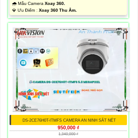
🌧️ Mẫu Camera
Xoay 360.
️💎 Ưu Điểm :
Xoay 360 Thu Âm.
DS-2CE76H0T-ITMFS CAMERA AN NINH SẮT NÉT
950,000 ₫
1,340,000 ₫