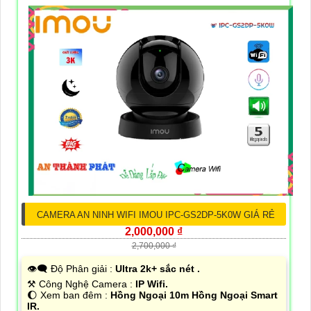
CAMERA AN NINH WIFI IMOU IPC-GS2DP-5K0W GIÁ RẺ
2,000,000 ₫
2,700,000 ₫
👁️‍🗨 Độ Phân giải :
Ultra 2k+ sắc nét .
⚒ Công Nghệ Camera :
IP Wifi.
🌔 Xem ban đêm :
Hồng Ngoại 10m Hồng Ngoại Smart
IR.