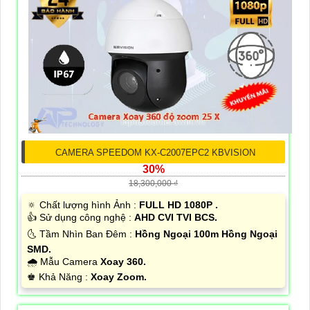
CAMERA SPEEDOM KX-C2007EPC2 KBVISION
30%
18,300,000 ₫
🔅 Chất lượng hình Ảnh :
FULL HD 1080P .
👍 Sử dụng công nghệ :
AHD CVI TVI BCS.
🌜 Tầm Nhìn Ban Đêm :
Hồng Ngoại 100m Hồng Ngoại
SMD.
🌧️ Mẫu Camera
Xoay 360.
️♚ Khả Năng :
Xoay Zoom.