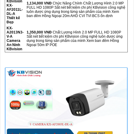
KBvision
1,134,000 VNĐ
Chức Năng Chính Chất Lượng Hình 2.0 MP
KX-
FULL HD 1080P Sắt nét tiết kiệm chi phí KBvision công nghệ
AF2011L-
luôn được ứng dụng trong từng sản phẩm của mình Xem
DL-A
ban đêm Hồng Ngoại 20m AHD CVI TVI BCS ổn định
Thiết kế
Đẹp
KX-
A2013N3-
1,350,000 VNĐ
Chất Lượng Hình 2.0 MP FULL HD 1080P
V-A
Sắt nét tiết kiệm chi phí KBvision công nghệ luôn được ứng
Camera
dụng trong từng sản phẩm của mình Xem ban đêm Hồng
An Ninh
Ngoại 50m IP POE
KBvision