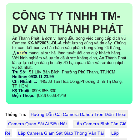
CÔNG TY TNHH TM-
DV AN THÀNH PHÁT
An Thành Phát là đơn vị hàng đầu trong việc cung cấp dịch vụ
Camera
KX-AF2003L-DL-A
chất lượng đúng và tin cậy. Chúng
tôi cam kết bán và bảo hành sản phẩm trong vòng 24 tháng,
⁂
tự tin
mang lại sự hài lòng tuyệt đối cho quý khách hàng.
Với kinh nghiệm và uy tín đã được khẳng định, An Thành Phát
là sự lựa chọn đáng tin cậy để bạn quan tâm và sử dụng dịch
vụ tốt nhất.
Trụ Sở:
51 Lũy Bán Bích, Phường Phú Thạnh, TP.HCM
Hotline: 0938.11.23.99
Chi Nhánh 1:
445/38 Tân Hòa Đông,Phường Bình Trị Đông,
TP HCM
Kỹ Thuật:
0906.855.330
Điện Thoại:
(028) 6688.4949
Hướng Dẫn Cài Camera Dahua Trên Điện Thoại
Thông Tin:
Camera Quan Sát Ai Siêu Nét
Lắp Camera Bình Tân Giá
Rẻ
Lắp Camera Giám Sát Giao Thông Vận Tải
Lắp