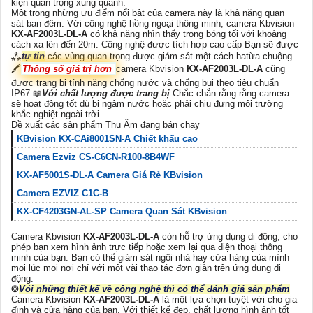
kiện quan trọng xung quanh.
Một trong những ưu điểm nổi bật của camera này là khả năng quan
sát ban đêm. Với công nghệ hồng ngoại thông minh, camera Kbvision
KX-AF2003L-DL-A
có khả năng nhìn thấy trong bóng tối với khoảng
cách xa lên đến 20m. Công nghệ được tích hợp cao cấp Bạn sẽ được
⁂
tự tin
các vùng quan trọng được giám sát một cách hatừa chuộng.
🖍
Thông số giá trị hơn
camera Kbvision
KX-AF2003L-DL-A
cũng
được trang bị tính năng chống nước và chống bụi theo tiêu chuẩn
IP67 📖
Với chất lượng được trang bị
Chắc chắn rằng rằng camera
sẽ hoạt động tốt dù bị ngâm nước hoặc phải chịu đựng môi trường
khắc nghiệt ngoài trời.
Đề xuất các sản phẩm Thu Âm đang bán chạy
KBvision KX-CAi8001SN-A Chiết khấu cao
Camera Ezviz CS-C6CN-R100-8B4WF
KX-AF5001S-DL-A Camera Giá Rẻ KBvision
Camera EZVIZ C1C-B
KX-CF4203GN-AL-SP Camera Quan Sát KBvision
Camera Kbvision
KX-AF2003L-DL-A
còn hỗ trợ ứng dụng di động, cho
phép bạn xem hình ảnh trực tiếp hoặc xem lại qua điện thoại thông
minh của bạn. Bạn có thể giám sát ngôi nhà hay cửa hàng của mình
mọi lúc mọi nơi chỉ với một vài thao tác đơn giản trên ứng dụng di
động.
❂
Vói những thiết kế về công nghệ thì có thể đánh giá sản phẩm
Camera Kbvision
KX-AF2003L-DL-A
là một lựa chọn tuyệt vời cho gia
đình và cửa hàng của bạn. Với thiết kế đẹp, chất lượng hình ảnh tốt