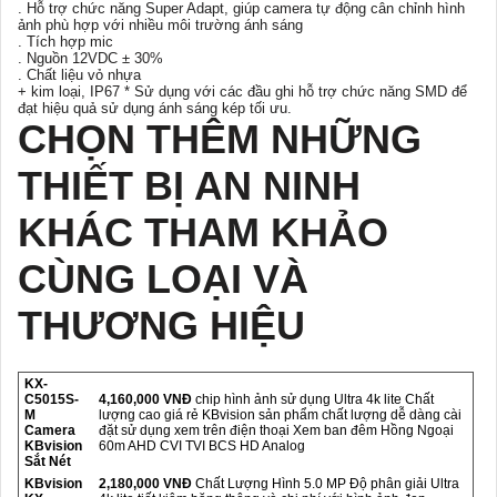
. Hỗ trợ chức năng Super Adapt, giúp camera tự động cân chỉnh hình
ảnh phù hợp với nhiều môi trường ánh sáng
. Tích hợp mic
. Nguồn 12VDC ± 30%
. Chất liệu vỏ nhựa
+ kim loại, IP67 * Sử dụng với các đầu ghi hỗ trợ chức năng SMD để
đạt hiệu quả sử dụng ánh sáng kép tối ưu.
CHỌN THÊM NHỮNG
THIẾT BỊ AN NINH
KHÁC THAM KHẢO
CÙNG LOẠI VÀ
THƯƠNG HIỆU
KX-
C5015S-
4,160,000 VNĐ
chip hình ảnh sử dụng Ultra 4k lite Chất
M
lượng cao giá rẻ KBvision sản phẩm chất lượng dễ dàng cài
Camera
đặt sử dụng xem trên điện thoại Xem ban đêm Hồng Ngoại
KBvision
60m AHD CVI TVI BCS HD Analog
Sắt Nét
KBvision
2,180,000 VNĐ
Chất Lượng Hình 5.0 MP Độ phân giải Ultra