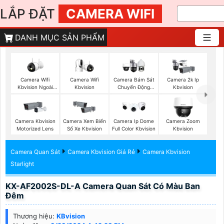
LẮP ĐẶT
CAMERA WIFI
DANH MỤC SẢN PHẨM
Camera Wifi
Camera Wifi
Camera Bám Sát
Camera 2k Ip
Kbvision Ngoài
Kbvision
Chuyển Động
Kbvision
Trời
Kbvision
Camera Kbvision
Camera Xem Biển
Camera Ip Dome
Camera Zoom
Motorized Lens
Số Xe Kbvision
Full Color Kbvision
Kbvision
Camera Quan Sát
Camera Kbvision Giá Rẻ
Camera Kbvision
Starlight
KX-AF2002S-DL-A Camera Quan Sát Có Màu Ban
Đêm
Thương hiệu:
KBvision