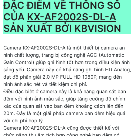
ĐẶC ĐIỂM VỀ THÔNG SỐ
CỦA
KX-AF2002S-DL-A
SẢN XUẤT BỞI KBVISION
Camera
KX-AF2002S-DL-A
là một thiết bị camera an
ninh chất lượng, trang bị công nghệ AGC (Automatic
Gain Control) giúp ghi hình tốt hơn trong điều kiện ánh
sáng yếu. Camera này có khả năng ghi hình HD Analog,
đạt độ phân giải 2.0 MP FULL HD 1080P, mang đến
hình ảnh sắc nét và tiết kiệm chi phí.
Điều đặc biệt ở camera này là khả năng quan sát ban
đêm với hình ảnh màu sắc, giúp tăng cường độ chính
xác của quan sát vào ban đêm khoảng cách lên đến
20m. Đây là một giải pháp camera ban đêm hiệu quả
với chi phí hợp lý.
Camera
KX-AF2002S-DL-A
cũng được thiết kế với
chức năng thu âm tích hợp công nghệ ban đêm có