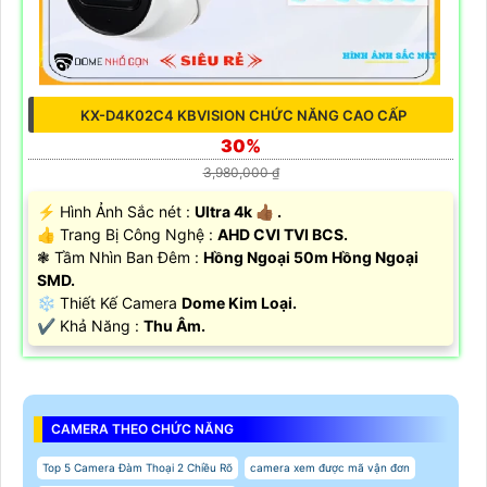
KX-D4K02C4 KBVISION CHỨC NĂNG CAO CẤP
30%
3,980,000 ₫
️⚡ Hình Ảnh Sắc nét :
Ultra 4k 👍🏾 .
👍 Trang Bị Công Nghệ :
AHD CVI TVI BCS.
❃ Tầm Nhìn Ban Đêm :
Hồng Ngoại 50m Hồng Ngoại
SMD.
❄ Thiết Kế Camera
Dome Kim Loại.
️✔️ Khả Năng :
Thu Âm.
CAMERA THEO CHỨC NĂNG
Top 5 Camera Đàm Thoại 2 Chiều Rõ
camera xem được mã vận đơn