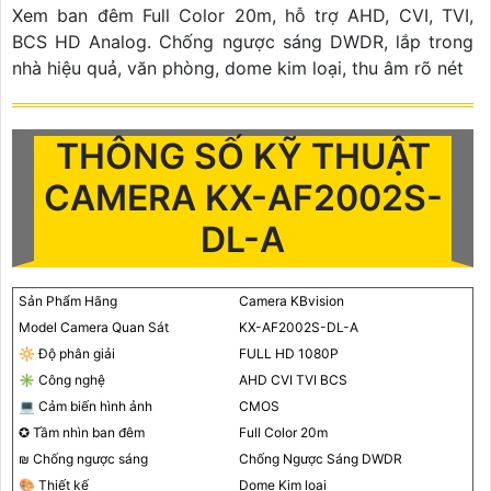
Xem ban đêm Full Color 20m, hỗ trợ AHD, CVI, TVI,
BCS HD Analog. Chống ngược sáng DWDR, lắp trong
nhà hiệu quả, văn phòng, dome kim loại, thu âm rõ nét
THÔNG SỐ KỸ THUẬT
CAMERA KX-AF2002S-
DL-A
Sản Phẩm Hãng
Camera KBvision
Model Camera Quan Sát
KX-AF2002S-DL-A
🔆 Độ phân giải
FULL HD 1080P
✳️ Công nghệ
AHD CVI TVI BCS
💻 Cảm biến hình ảnh
CMOS
✪ Tầm nhìn ban đêm
Full Color 20m
₪ Chống ngược sáng
Chống Ngược Sáng DWDR
🎨 Thiết kế
Dome Kim loại