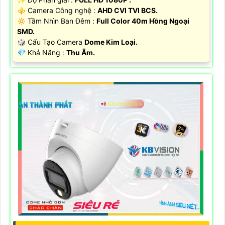
⚜️ Camera Công nghệ :
AHD CVI TVI BCS.
🔅 Tầm Nhìn Ban Đêm :
Full Color 40m Hồng Ngoại
SMD.
🎲 Cấu Tạo Camera
Dome Kim Loại.
️💎 Khả Năng :
Thu Âm.