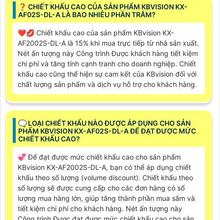
❓ CHIẾT KHẤU CAO CỦA SẢN PHẨM KBVISION KX-
AF02S-DL-A LÀ BAO NHIÊU PHẦN TRĂM?
❤️‍💋‍ Chiết khấu cao của sản phẩm KBvision KX-
AF2002S-DL-A là 15% khi mua trực tiếp từ nhà sản xuất.
Nét ấn tượng này Công trình Được khách hàng tiết kiệm
chi phí và tăng tính cạnh tranh cho doanh nghiệp. Chiết
khấu cao cũng thể hiện sự cam kết của KBvision đối với
chất lượng sản phẩm và dịch vụ hỗ trợ cho khách hàng.
🗨️ LOẠI CHIẾT KHẤU NÀO ĐƯỢC ÁP DỤNG CHO SẢN
PHẨM KBVISION KX-AF02S-DL-A ĐỂ ĐẠT ĐƯỢC MỨC
CHIẾT KHẤU CAO?
💞 Để đạt được mức chiết khấu cao cho sản phẩm
KBvision KX-AF2002S-DL-A, bạn có thể áp dụng chiết
khấu theo số lượng (volume discount). Chiết khấu theo
số lượng sẽ được cung cấp cho các đơn hàng có số
lượng mua hàng lớn, giúp tăng thành phần mua sắm và
tiết kiệm chi phí cho khách hàng. Nét ấn tượng này
Công trình Được đạt được mức chiết khấu cao cho sản