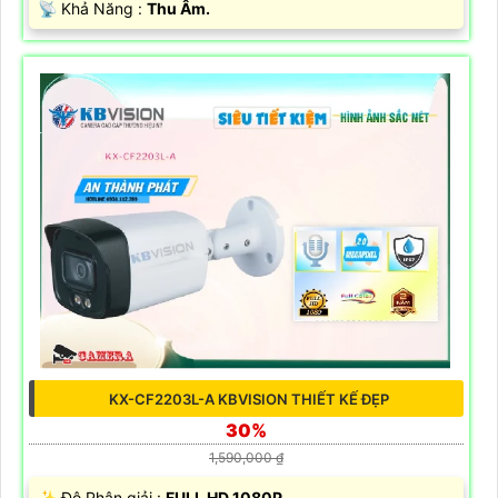
️📡 Khả Năng :
Thu Âm.
KX-CF2203L-A KBVISION THIẾT KẾ ĐẸP
30%
1,590,000 ₫
✨ Độ Phân giải :
FULL HD 1080P .