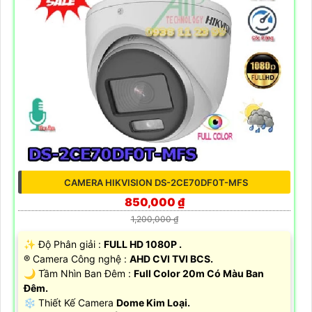
CAMERA HIKVISION DS-2CE70DF0T-MFS
850,000 ₫
1,200,000 ₫
✨ Độ Phân giải :
FULL HD 1080P .
®️ Camera Công nghệ :
AHD CVI TVI BCS.
🌙 Tầm Nhìn Ban Đêm :
Full Color 20m Có Màu Ban
Đêm.
❄ Thiết Kế Camera
Dome Kim Loại.