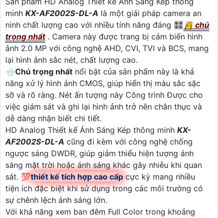
Sản phẩm HD Analog Thiết kế Ánh Sáng Kép thông
minh
KX-AF2002S-DL-A
là một giải pháp camera an
ninh chất lượng cao với nhiều tính năng đáng 🎛
👸 chú
trọng nhất
. Camera này được trang bị cảm biến hình
ảnh 2.0 MP với công nghệ AHD, CVI, TVI và BCS, mang
lại hình ảnh sắc nét, chất lượng cao.
🌧️
Chú trọng nhất
nổi bật của sản phẩm này là khả
năng xử lý hình ảnh CMOS, giúp hiển thị màu sắc sặc
sỡ và rõ ràng. Nét ấn tượng này Công trình Được cho
việc giám sát và ghi lại hình ảnh trở nên chân thực và
dễ dàng nhận biết chi tiết.
HD Analog Thiết kế Ánh Sáng Kép thông minh
KX-
AF2002S-DL-A
cũng đi kèm với công nghệ chống
ngược sáng DWDR, giúp giảm thiểu hiện tượng ánh
sáng mặt trời hoặc ánh sáng khác gây nhiễu khi quan
sát. 💯
thiết kế tích hợp cao cấp
cực kỳ mang nhiều
tiện ích đặc biệt khi sử dụng trong các môi trường có
sự chênh lệch ánh sáng lớn.
Với khả năng xem ban đêm Full Color trong khoảng