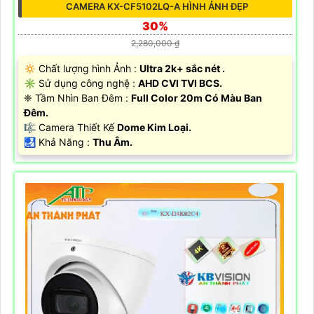
CAMERA KX-CF5102LQ-A HÌNH ẢNH ĐẸP
30%
2,280,000 ₫
🔅 Chất lượng hình Ảnh :
Ultra 2k+ sắc nét .
✳️ Sử dụng công nghệ :
AHD CVI TVI BCS.
❈ Tầm Nhìn Ban Đêm :
Full Color 20m Có Màu Ban
Đêm.
🎼️ Camera Thiết Kế
Dome Kim Loại.
️🛃 Khả Năng :
Thu Âm.