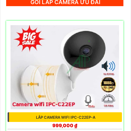
GÓI LẮP CAMERA ƯU ĐÃI
LẮP CAMERA WIFI IPC-C22EP-A
999,000 ₫