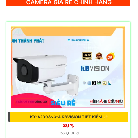
CAMERA GIÁ RẺ CHÍNH HÃNG
KX-A2003N3-A KBVISION TIẾT KIỆM ✨
30%
1,680,000 ₫