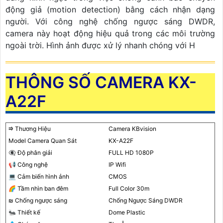
động giả (motion detection) bằng cách nhận dạng
người. Với công nghệ chống ngược sáng DWDR,
camera này hoạt động hiệu quả trong các môi trường
ngoài trời. Hình ảnh được xử lý nhanh chóng với H
THÔNG SỐ CAMERA KX-
A22F
⭆ Thương Hiệu
Camera KBvision
Model Camera Quan Sát
KX-A22F
👁️‍🗨 Độ phân giải
FULL HD 1080P
📢 Công nghệ
IP Wifi
💻 Cảm biến hình ảnh
CMOS
🌈 Tầm nhìn ban đêm
Full Color 30m
₪ Chống ngược sáng
Chống Ngược Sáng DWDR
🐜 Thiết kế
Dome Plastic