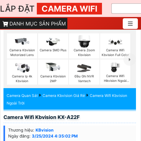
LẮP ĐẶT
CAMERA WIFI
DANH MỤC SẢN PHẨM
Camera Kbvision
Camera SMD Plus
Camera Zoom
Camera Wifi
Motorized Lens
Kbvision
Kbvision Full Color
Camera Wifi
Camera Ip 4k
Camera Kbvision
Đầu Ghi NVR
Hikvision Ngoài
Kbvision
2MP
Vantech
Trời 360
Camera Quan Sát
Camera Kbvision Giá Rẻ
Camera Wifi Kbvision
Ngoài Trời
Camera Wifi Kbvision KX-A22F
Thương hiệu:
KBvision
Ngày đăng:
3/25/2024 4:35:02 PM