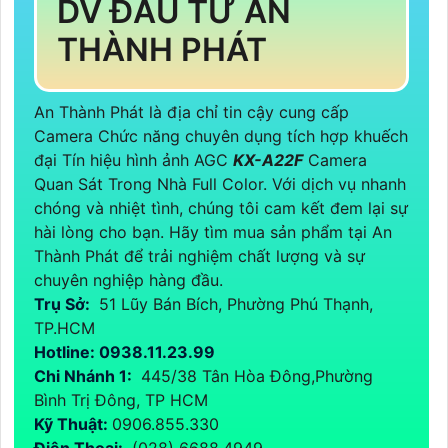
DV ĐẦU TƯ AN
THÀNH PHÁT
An Thành Phát là địa chỉ tin cậy cung cấp
Camera Chức năng chuyên dụng tích hợp khuếch
đại Tín hiệu hình ảnh AGC
KX-A22F
Camera
Quan Sát Trong Nhà Full Color. Với dịch vụ nhanh
chóng và nhiệt tình, chúng tôi cam kết đem lại sự
hài lòng cho bạn. Hãy tìm mua sản phẩm tại An
Thành Phát để trải nghiệm chất lượng và sự
chuyên nghiệp hàng đầu.
Trụ Sở:
51 Lũy Bán Bích, Phường Phú Thạnh,
TP.HCM
Hotline: 0938.11.23.99
Chi Nhánh 1:
445/38 Tân Hòa Đông,Phường
Bình Trị Đông, TP HCM
Kỹ Thuật:
0906.855.330
Điện Thoại:
(028) 6688.4949