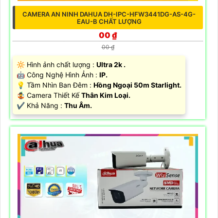
CAMERA AN NINH DAHUA DH-IPC-HFW3441DG-AS-4G-
EAU-B CHẤT LƯỢNG
00 ₫
00 ₫
🔆 Hình ảnh chất lượng :
Ultra 2k .
🤖️ Công Nghệ Hình Ảnh :
IP.
💡 Tầm Nhìn Ban Đêm :
Hồng Ngoại 50m Starlight.
🤹 Camera Thiết Kế
Thân Kim Loại.
️✔️ Khả Năng :
Thu Âm.