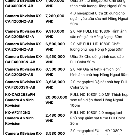
Camera KBvision KX-
7,000,000
Ultra 2k 4.0 megapixel Cho công
CAi4003SN-AB
VNĐ
trình chất lượng Hồng Ngoại 80m
4.0 megapixel Ultra 2k dùng cho
Camera Kbvision KX-
7,260,000
dự án yêu cầu sắc nét Hồng Ngoại
CAi4203N2-AB
VNĐ
50m
Camera Kbvision KX-
9,910,000
2.0 MP FULL HD 1080P Hình ảnh
CAi2205MN2-A
VNĐ
sắc nét giá rẻ Hồng Ngoại 60m
Camera KBvision KX-
6,500,000
2.0 MP FULL HD 1080P Chất
CAi2204N2-AB
VNĐ
lượng phù hợp Hồng Ngoại 50m
Camera Kbvision KX-
4,450,000
Ultra 2k Cho công trình cao cấp
CAiF4003SN-AB
VNĐ
Full Color 50m
Camera Kbvision KX-
6,500,000
2.0 MP Giá rẻ tiết kiệm chi phí
CAi2203N2-AB
VNĐ
hình ảnh phù hợp Hồng Ngoại 50m
Camera KBvision KX-
3,668,000
2.0 megapixel Độ nét phù hợp Full
CAiF2003SN-AB
VNĐ
Color 50m
KX-CAi2258ePN
FULL HD 1080P 2.0 MP Thích hợp
20,000,000
Camera An Ninh
xem trên điện thoại Hồng Ngoại
VNĐ
Kbvision
100m
KX-AF2112N3
FULL HD 1080P 2.0 megapixel
2,480,000
Camera An Ninh
Phù hợp giám sát từ xa Full Color
VNĐ
Kbvision
20m
2.0 megapixel FULL HD 1080P
Camera KBvision KX-
3,580,000