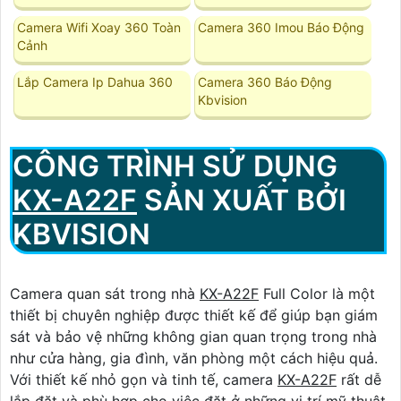
Camera Wifi Xoay 360 Toàn
Camera 360 Imou Báo Động
Cảnh
Lắp Camera Ip Dahua 360
Camera 360 Báo Động
Kbvision
CÔNG TRÌNH SỬ DỤNG
KX-A22F
SẢN XUẤT BỞI
KBVISION
Camera quan sát trong nhà
KX-A22F
Full Color là một
thiết bị chuyên nghiệp được thiết kế để giúp bạn giám
sát và bảo vệ những không gian quan trọng trong nhà
như cửa hàng, gia đình, văn phòng một cách hiệu quả.
Với thiết kế nhỏ gọn và tinh tế, camera
KX-A22F
rất dễ
lắp đặt và phù hợp cho việc đặt ở những vị trí mỹ thuật