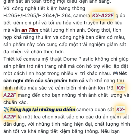
giám sát an toàn trong mọi điều kiện ánh sáng.
Với công nghệ tiết kiệm băng thông
H.265+/H.265/H.264+/H.264, camera
KX-A22F
giúp
tiết kiệm chi phí và tối ưu hóa việc truyền tải dữ liệu
mà vẫn
an Tâm
chất lượng hình ảnh. Đồng thời, tích
hợp khả năng thu âm và công nghệ ban đêm có màu,
sản phẩm này còn cung cấp một trải nghiệm giám sát
đa chiều và chân thực hơn.
Thiết kế camera mỹ thuật Dome Plastic không chỉ giúp
sản phẩm trở nên trang nhã mà còn hỗ trợ việc lắp đặt
một cách linh hoạt trong nhiều vị trí khác nhau. 🎮
Nét
cần nghĩ đến của sản phẩm hơn cả
với khả năng thu
hình nhiều màu sắc và cảm biến hình ảnh lớn 1/3,
KX-
A22F
mang đến cho bạn những hình ảnh chất lượng và
chuẩn xác.
✈
Tổng hợp lại những ưu điểm
camera quan sát
KX-
A22F
là một lựa chọn xuất sắc cho các dự án giám sát
dân dụng, với những tính năng hiện đại, chất lượng hình
ảnh tốt và khả năng tiết kiệm băng thông. Nếu bạn