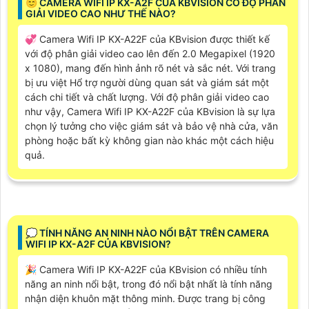
😇 CAMERA WIFI IP KX-A2F CỦA KBVISION CÓ ĐỘ PHÂN
GIẢI VIDEO CAO NHƯ THẾ NÀO?
💞 Camera Wifi IP KX-A22F của KBvision được thiết kế
với độ phân giải video cao lên đến 2.0 Megapixel (1920
x 1080), mang đến hình ảnh rõ nét và sắc nét. Với trang
bị ưu việt Hổ trợ người dùng quan sát và giám sát một
cách chi tiết và chất lượng. Với độ phân giải video cao
như vậy, Camera Wifi IP KX-A22F của KBvision là sự lựa
chọn lý tưởng cho việc giám sát và bảo vệ nhà cửa, văn
phòng hoặc bất kỳ không gian nào khác một cách hiệu
quả.
️💭 TÍNH NĂNG AN NINH NÀO NỔI BẬT TRÊN CAMERA
WIFI IP KX-A2F CỦA KBVISION?
️🎉 Camera Wifi IP KX-A22F của KBvision có nhiều tính
năng an ninh nổi bật, trong đó nổi bật nhất là tính năng
nhận diện khuôn mặt thông minh. Được trang bị công