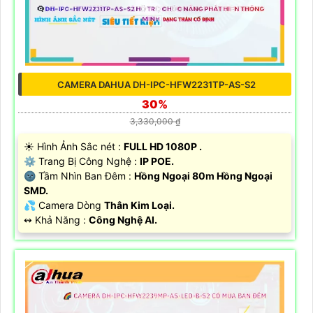
CAMERA DAHUA DH-IPC-HFW2231TP-AS-S2
30%
3,330,000 ₫
☀️ Hình Ảnh Sắc nét :
FULL HD 1080P .
⚙ Trang Bị Công Nghệ :
IP POE.
🌚 Tầm Nhìn Ban Đêm :
Hồng Ngoại 80m Hồng Ngoại
SMD.
💦 Camera Dòng
Thân Kim Loại.
️↭ Khả Năng :
Công Nghệ AI.