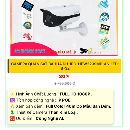
CAMERA QUAN SÁT DAHUA DH-IPC-HFW2239MP-AS-LED-
B-S2
30%
3,760,000 ₫
️⚡ Hình Ành Chất Lượng :
FULL HD 1080P .
🕉️ Tích hợp công nghệ :
IP POE.
🔅 Xem ban đêm :
Full Color 40m Có Màu Ban Đêm.
🐉️ Thiết Kế Camera
Thân Kim Loại.
️🆑 Ưu Điểm :
Công Nghệ AI.