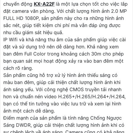
chuyển động
KX-A22F
là một lựa chọn tốt cho việc lắp
đặt camera văn phòng. Với chất lượng hình ảnh 2.0 MP
FULL HD 1080P, sản phẩm này cho ra những hình ảnh
sắc nét, giúp tiết kiệm chi phí mà vẫn đáp ứng được
nhu cầu giám sát hiệu quả.
IP Wifi và khả năng thu âm của sản phẩm giúp việc cài
đặt và sử dụng trở nên dễ dàng hơn. Khả năng xem
ban đêm Full Color trong khoảng cách 30m cho phép
bạn quan sát mọi hoạt động xảy ra vào ban đêm một
cách rõ ràng.
Sản phẩm cũng hỗ trợ xử lý hình ảnh thiếu sáng có
màu ban đêm, giúp cải thiện chất lượng hình ảnh khi
ánh sáng yếu. Với công nghệ CMOS truyền tải nhanh
hơn và chuẩn nén video H.265+/H.265/H.264+/H.264,
bạn có thể tin tưởng vào việc lưu trữ và xem lại hình
ảnh một cách dễ dàng.
Điểm mạnh của sản phẩm là tính năng Chống Ngược
Sáng DWDR, giúp cải thiện chất lượng hình ảnh khi có
sự chênh lệch về ánh sáng. Camera cũng có khả năng