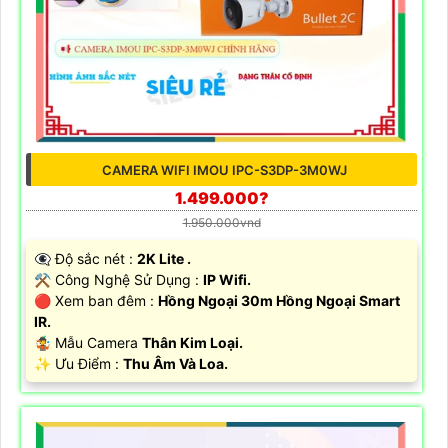
CAMERA WIFI IMOU IPC-S3DP-3M0WJ
1.499.000?
1.950.000vnd
👁️‍🗨 Độ sắc nét :
2K Lite .
⚒ Công Nghệ Sử Dụng :
IP Wifi.
🔴 Xem ban đêm :
Hồng Ngoại 30m Hồng Ngoại Smart
IR.
🤹 Mẫu Camera
Thân Kim Loại.
️✨ Ưu Điểm :
Thu Âm Và Loa.