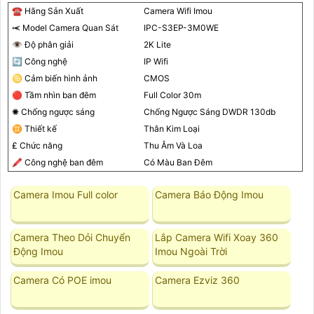
☎ Hãng Sản Xuất
Camera Wifi Imou
⥷ Model Camera Quan Sát
IPC-S3EP-3M0WE
👁 Độ phân giải
2K Lite
🔄 Công nghệ
IP Wifi
♋ Cảm biến hình ảnh
CMOS
🔴 Tầm nhìn ban đêm
Full Color 30m
✺ Chống ngược sáng
Chống Ngược Sáng DWDR 130db
♊ Thiết kế
Thân Kim Loại
₤ Chức năng
Thu Âm Và Loa
🖍 Công nghệ ban đêm
Có Màu Ban Đêm
Camera Imou Full color
Camera Báo Động Imou
Camera Theo Dỏi Chuyển
Lắp Camera Wifi Xoay 360
Động Imou
Imou Ngoài Trời
Camera Có POE imou
Camera Ezviz 360