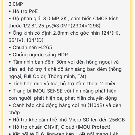
3.0MP
• Hỗ trợ PoE
• Độ phân giải 3.0 MP 2K , cảm biến CMOS kích
thước 1/2.8”, 25fps@3.0MP(2304x1296)
• Ống kính cố định 2.8mm cho góc nhìn 124°(H),
55°(V), 104°(D)
• Chuẩn nén H.265
• Chống ngược sáng HDR
• Tầm nhìn ban đêm 30m với đèn hồng ngoại và
đèn led, hỗ trợ 4 chế độ ánh sáng ban đêm (hồng
ngoại, Full Color, Thông minh, Tắt)
• Tích hợp mic và loa, hỗ trợ đàm thoại 2 chiều
• Trang bị IMOU SENSE với tính năng phát hiện
con người, phát hiện xe, phát hiện chuyển động
• Cảnh báo chủ động bằng còi hú (110dB) và đèn
chớp
• Hỗ trợ khe cắm thẻ nhớ Micro SD lên đến 256GB
• Hỗ trợ chuẩn ONVIF, Cloud (IMOU Protect)
• Kết nối WIFI 6, ăng-ten kép . Kết nối mạng LAN