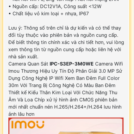
• Nguồn cấp: DC12V1A, Công suất <12W
• Chất liệu vỏ kim loại + nhựa, IP67
Lưu ý: Thông số trên chỉ là dự kiến và có thể thay
đổi tùy thuộc vào phiên bản và nguồn cung cấp.
Để biết thông tin chính xác và chi tiết hơn, vui lòng
xem thông tin từ nguồn cung cấp hoặc liên hệ với
nhà sản xuất.
Camera Quan Sát
IPC-S3EP-3M0WE
Camera Wifi
Imou Thương Hiệu Uy Tín Độ Phân Giải 3.0 MP Sử
Dụng Công Nghệ IP Wifi Xem Ban Đêm Full Color
30m Với Trang Bị Công Nghệ Có Màu Ban Đêm
Thiết kế Kiểu Thân Kim Loại Với Chức Năng Thu
Âm Và Loa Chíp xử lý hình ảnh CMOS phiên bản
mới nhất chuẩn nén H.265/H.264+/H.264 lưu hình
ảnh lâu hơn