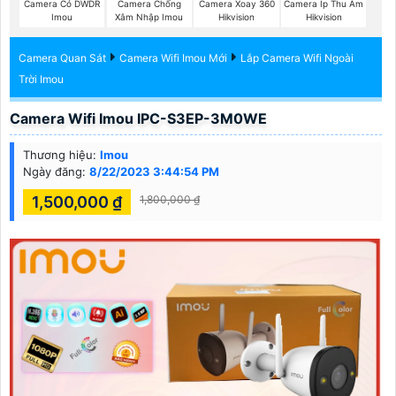
Camera Có DWDR
Camera Chống
Camera Xoay 360
Camera Ip Thu Âm
Imou
Xâm Nhập Imou
Hikvision
Hikvision
Camera Quan Sát
Camera Wifi Imou Mới
Lắp Camera Wifi Ngoài
Trời Imou
Camera Wifi Imou IPC-S3EP-3M0WE
Thương hiệu:
Imou
Ngày đăng:
8/22/2023 3:44:54 PM
1,500,000 ₫
1,800,000 ₫