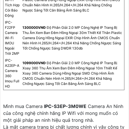
Tích Hợp
Chuẩn Nén Hình H.265/H.264+/H.264 Khả Năng Chống
Còi Báo
Ngược Sáng Tốt Cân Bằng Ánh Sáng BLC
Động
IPC-
F22FP
1300000VNÐ
Độ Phân Giải 2.0 MP Công Nghệ IP Trang Bị
Camera
Thu Âm Xem Ban Đêm Hồng Ngoại 30m Thiết Kế Thân Plastic
Wi-Fi
Camera Dùng Hồng Ngoại EXIR Chip Hình Ảnh CMOS Chuẩn
IMOU
Nén Hình H.265/H.264+/H.264 Khả Năng Chống Ngược Sáng
Ngoài
Tốt Chống Ngược Sáng DWDR 130db
Trời 2MP
IPC-
1099000VNÐ
Độ Phân Giải 2.0 MP Công Nghệ IP Trang Bị
A22EP-A
Xoay 360 Thu Âm Xem Ban Đêm Hồng Ngoại 10m Thiết Kế
Camera
Xoay 360 Camera Dùng Hồng Ngoại SMD Chip Hình Ảnh
360
CMOS Chuẩn Nén Hình H.265/H.264+/H.264 Khả Năng
Imou Full
Chống Ngược Sáng Tốt Cân Bằng Ánh Sáng BLC
HD
Mình mua Camera
IPC-S3EP-3M0WE
Camera An Ninh
của công nghệ chính hãng IP Wifi với mong muốn có
một giải pháp an ninh hiệu quả trong nhà.
Là mắt camera trang bị chất lượng chính vì vây công ty