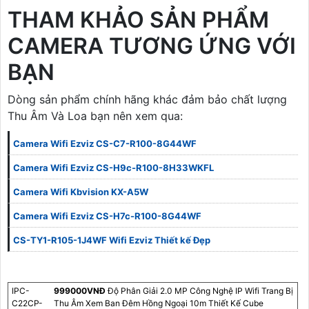
THAM KHẢO SẢN PHẨM
CAMERA TƯƠNG ỨNG VỚI
BẠN
Dòng sản phẩm chính hãng khác đảm bảo chất lượng
Thu Âm Và Loa bạn nên xem qua:
Camera Wifi Ezviz CS-C7-R100-8G44WF
Camera Wifi Ezviz CS-H9c-R100-8H33WKFL
Camera Wifi Kbvision KX-A5W
Camera Wifi Ezviz CS-H7c-R100-8G44WF
CS-TY1-R105-1J4WF Wifi Ezviz Thiết kế Đẹp
IPC-
999000VNÐ
Độ Phân Giải 2.0 MP Công Nghệ IP Wifi Trang Bị
C22CP-
Thu Âm Xem Ban Đêm Hồng Ngoại 10m Thiết Kế Cube