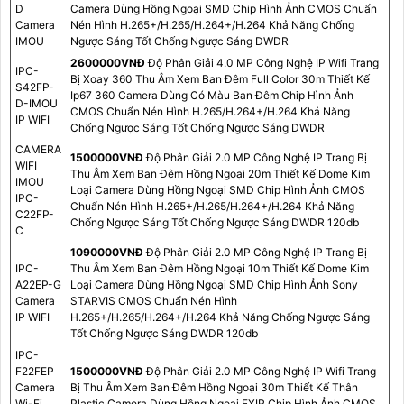
D
Camera Dùng Hồng Ngoại SMD Chip Hình Ảnh CMOS Chuẩn
Camera
Nén Hình H.265+/H.265/H.264+/H.264 Khả Năng Chống
IMOU
Ngược Sáng Tốt Chống Ngược Sáng DWDR
2600000VNÐ
Độ Phân Giải 4.0 MP Công Nghệ IP Wifi Trang
IPC-
Bị Xoay 360 Thu Âm Xem Ban Đêm Full Color 30m Thiết Kế
S42FP-
Ip67 360 Camera Dùng Có Màu Ban Đêm Chip Hình Ảnh
D-IMOU
CMOS Chuẩn Nén Hình H.265/H.264+/H.264 Khả Năng
IP WIFI
Chống Ngược Sáng Tốt Chống Ngược Sáng DWDR
CAMERA
1500000VNÐ
Độ Phân Giải 2.0 MP Công Nghệ IP Trang Bị
WIFI
Thu Âm Xem Ban Đêm Hồng Ngoại 20m Thiết Kế Dome Kim
IMOU
Loại Camera Dùng Hồng Ngoại SMD Chip Hình Ảnh CMOS
IPC-
Chuẩn Nén Hình H.265+/H.265/H.264+/H.264 Khả Năng
C22FP-
Chống Ngược Sáng Tốt Chống Ngược Sáng DWDR 120db
C
1090000VNÐ
Độ Phân Giải 2.0 MP Công Nghệ IP Trang Bị
IPC-
Thu Âm Xem Ban Đêm Hồng Ngoại 10m Thiết Kế Dome Kim
A22EP-G
Loại Camera Dùng Hồng Ngoại SMD Chip Hình Ảnh Sony
Camera
STARVIS CMOS Chuẩn Nén Hình
IP WIFI
H.265+/H.265/H.264+/H.264 Khả Năng Chống Ngược Sáng
Tốt Chống Ngược Sáng DWDR 120db
IPC-
F22FEP
1500000VNÐ
Độ Phân Giải 2.0 MP Công Nghệ IP Wifi Trang
Camera
Bị Thu Âm Xem Ban Đêm Hồng Ngoại 30m Thiết Kế Thân
Wi-Fi
Plastic Camera Dùng Hồng Ngoại EXIR Chip Hình Ảnh CMOS