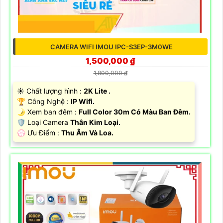
CAMERA WIFI IMOU IPC-S3EP-3M0WE
1,500,000 ₫
1,800,000 ₫
☀️ Chất lượng hình :
2K Lite .
🏆 Công Nghệ :
IP Wifi.
🌛 Xem ban đêm :
Full Color 30m Có Màu Ban Đêm.
🛡 Loại Camera
Thân Kim Loại.
️💮 Ưu Điểm :
Thu Âm Và Loa.