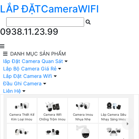
LẮP ĐẶT
Camera
WIFI
0938.11.23.99
DANH MỤC
SẢN PHẨM
lắp Đặt Camera Quan Sát
Lắp Bộ Camera Giá Rẻ
Lắp Đặt Camera Wifi
Đầu Ghi Camera
Liên Hệ
Camera Thiết Kế
Camera Wifi
Camera Imou
Lắp Camera Siêu
Kim Loại Imou
Chống Trộm Imou
Nhụa Nhẹ
Nhạy Sáng Imou