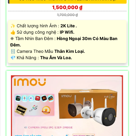
1,500,000 ₫
1,700,000 ₫
✨ Chất lượng hình Ảnh :
2K Lite .
👍 Sử dụng công nghệ :
IP Wifi.
❈ Tầm Nhìn Ban Đêm :
Hồng Ngoại 30m Có Màu Ban
Đêm.
⛓ Camera Theo Mẫu
Thân Kim Loại.
️💎 Khả Năng :
Thu Âm Và Loa.