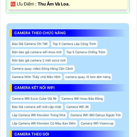
️🆑 Ưu Điểm :
Thu Âm Và Loa.
CAMERA THEO CHỨC NĂNG
Báo Giá Camera Chi Tiết
Top 5 Camera Lắp Công Trình
Bản báo giá camera wifi imou mới
Top 5 Camera Chống Trộm
Bản báo giá camera 2 mắt ezviz mới
Camera quay video Đóng Hàng Cận Cảnh
Camera Nhìn Thấy chữ Màn Hình
camera quay rõ tem đơn hàng
CAMERA KẾT NỐI WIFI
Camera Wifi Ezviz Cube Giá Rẻ
Camera Wifi Imou Báo Động
Báo Giá camera wifi mới cập nhật
Camera Wifi 3K
Lắp Camera Wifi Kbvision Trong Nhà
Camera Wifi 360 Dahua Ngoài Trời
Lắp Camera Wifi Kbvision Có Màu Ban Đêm
Camera Wifi Visioncop
CAMERA THEO GÓI