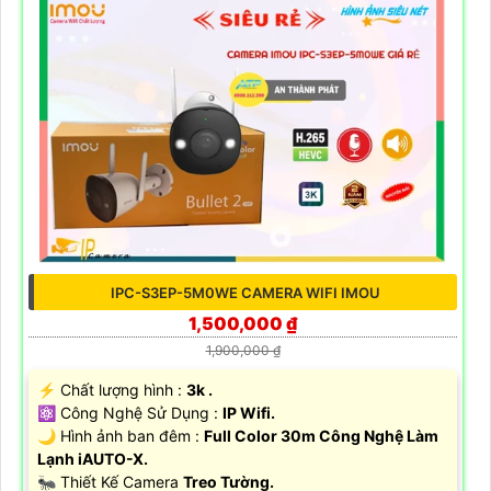
IPC-S3EP-5M0WE CAMERA WIFI IMOU
1,500,000 ₫
1,900,000 ₫
️⚡ Chất lượng hình :
3k .
⚛️ Công Nghệ Sử Dụng :
IP Wifi.
🌙 Hình ảnh ban đêm :
Full Color 30m Công Nghệ Làm
Lạnh iAUTO-X.
🐜 Thiết Kế Camera
Treo Tường.