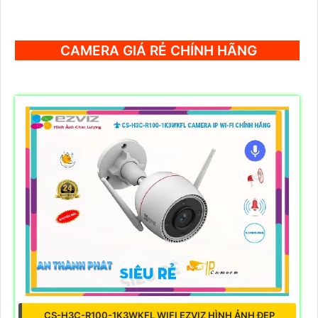
CAMERA GIÁ RẺ CHÍNH HÃNG
CS-H3C-R100-1K3WKFL WIFI EZVIZ HÌNH ẢNH ĐẸP