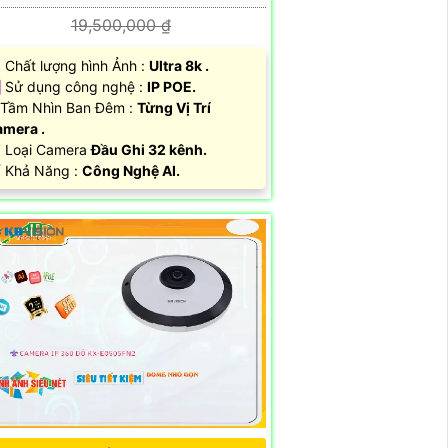
19,500,000 ₫
 Chất lượng hình Ảnh :
Ultra 8k .
 Sử dụng công nghệ :
IP POE.
Tầm Nhìn Ban Đêm :
Từng Vị Trí
mera .
 Loại Camera
Đầu Ghi 32 kênh.
️ Khả Năng :
Công Nghệ AI.