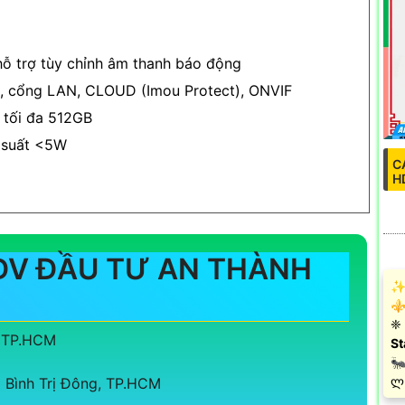
hỗ trợ tùy chỉnh âm thanh báo động
), cổng LAN, CLOUD (Imou Protect), ONVIF
 tối đa 512GB
 suất <5W
C
H
DV ĐẦU TƯ AN THÀNH
✨ 
⚜️
❈ 
, TP.HCM
St
🐜
️ლ
Bình Trị Đông, TP.HCM