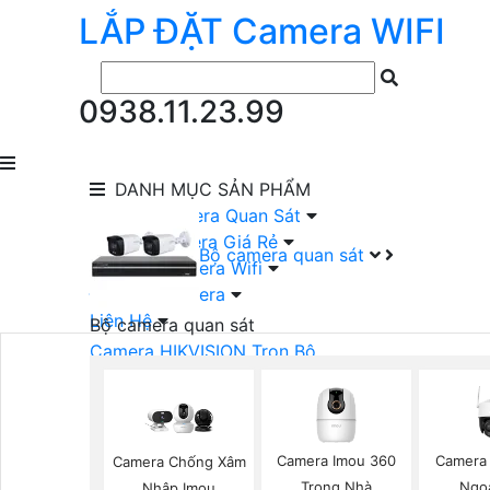
LẮP ĐẶT
Camera
WIFI
0938.11.23.99
DANH MỤC
SẢN PHẨM
lắp Đặt Camera Quan Sát
Lắp Bộ Camera Giá Rẻ
Bộ camera quan sát
Lắp Đặt Camera Wifi
Đầu Ghi Camera
Liên Hệ
Bộ camera quan sát
Camera HIKVISION Trọn Bộ
Camera KBVISION Trọn Bộ
Camera DAHUA Trọn Bộ
Camera giá Rẻ Trọn Bộ
Bộ Camera Nên Dùng
Camera Imou 360
Camera 
Camera Chống Xâm
Bộ Camera Có Màu Ban Đêm
Trong Nhà
Ngoà
Nhập Imou