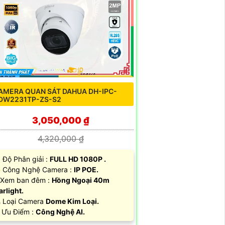
AMERA QUAN SÁT DAHUA DH-IPC-
DW2231TP-ZS-S2
3,050,000 ₫
4,320,000 ₫
Độ Phân giải :
FULL HD 1080P .
 Công Nghệ Camera :
IP POE.
Xem ban đêm :
Hồng Ngoại 40m
arlight.
 Loại Camera
Dome Kim Loại.
 Ưu Điểm :
Công Nghệ AI.