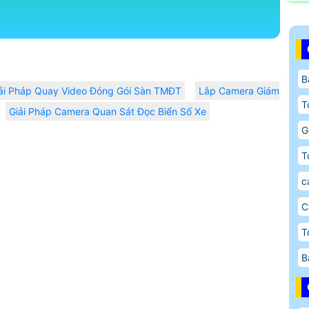
B
ải Pháp Quay Video Đóng Gói Sàn TMĐT
Lắp Camera Giám
T
Giải Pháp Camera Quan Sát Đọc Biển Số Xe
G
T
c
C
T
B