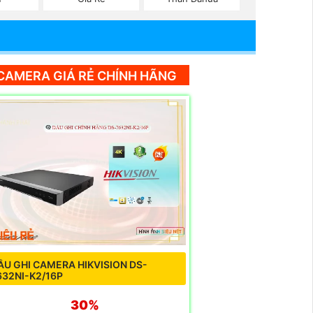
CAMERA GIÁ RẺ CHÍNH HÃNG
ẦU GHI CAMERA HIKVISION DS-
632NI-K2/16P
30%