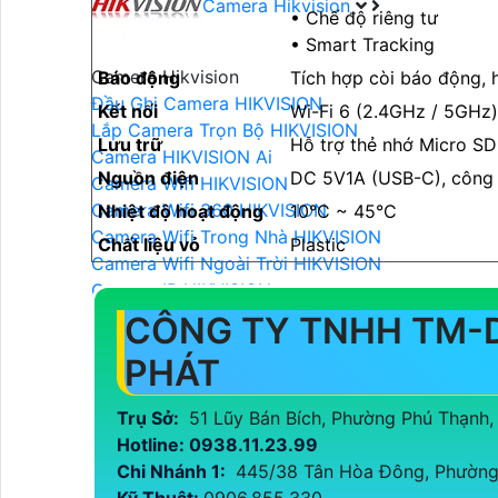
Camera Hikvision
• Chế độ riêng tư
• Smart Tracking
Camera Hikvision
Báo động
Tích hợp còi báo động, 
Đầu Ghi Camera HIKVISION
Kết nối
Wi-Fi 6 (2.4GHz / 5GHz
Lắp Camera Trọn Bộ HIKVISION
Lưu trữ
Hỗ trợ thẻ nhớ Micro SD
Camera HIKVISION Ai
Nguồn điện
DC 5V1A (USB-C), công
Camera Wifi HIKVISION
Camera Wifi 360 HIKVISION
Nhiệt độ hoạt động
10°C ~ 45°C
Camera Wifi Trong Nhà HIKVISION
Chất liệu vỏ
Plastic
Camera Wifi Ngoài Trời HIKVISION
Camera IP HIKVISION
Camera HIKVISION Xoay 360
CÔNG TY TNHH TM-
Camera ZOOM Sắc Nét HIKVISION
PHÁT
Camera HIKVISION 2MP
Camera HIKVISION 4MP
Trụ Sở:
51 Lũy Bán Bích, Phường Phú Thạnh
Camera HIKVISION 8MP
Hotline: 0938.11.23.99
LẮP ĐẶT CAMERA HIKVISION
Chi Nhánh 1:
445/38 Tân Hòa Đông, Phường 
Camera HIKVISION Báo Động