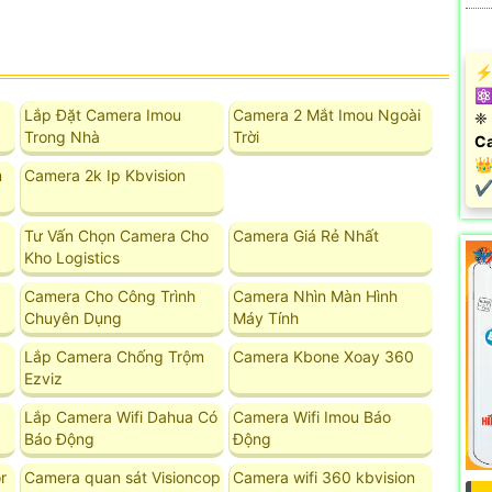
️⚡
⚛️
Lắp Đặt Camera Imou
Camera 2 Mắt Imou Ngoài
❈ 
Trong Nhà
Trời
Ca
👑
m
Camera 2k Ip Kbvision
️✔
Tư Vấn Chọn Camera Cho
Camera Giá Rẻ Nhất
Kho Logistics
Camera Cho Công Trình
Camera Nhìn Màn Hình
Chuyên Dụng
Máy Tính
Lắp Camera Chống Trộm
Camera Kbone Xoay 360
Ezviz
Lắp Camera Wifi Dahua Có
Camera Wifi Imou Báo
Báo Động
Động
r
Camera quan sát Visioncop
Camera wifi 360 kbvision