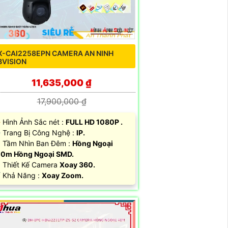
X-CAI2258EPN CAMERA AN NINH
BVISION
11,635,000 ₫
17,900,000 ₫
 Hình Ảnh Sắc nét :
FULL HD 1080P .
Trang Bị Công Nghệ :
IP.
 Tầm Nhìn Ban Đêm :
Hồng Ngoại
00m Hồng Ngoại SMD.
️ Thiết Kế Camera
Xoay 360.
️ Khả Năng :
Xoay Zoom.