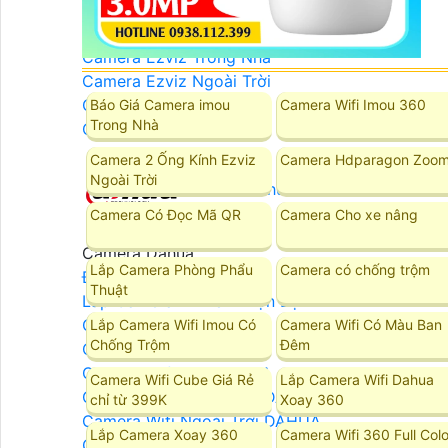
Camera Ezviz
Camera Ezviz Trong Nhà
Camera Ezviz Ngoài Trời
Camera Ezviz Góc Rộng
Báo Giá Camera imou
Camera Wifi Imou 360
Trong Nhà
Camera Ezviz Xoay 360
Camera 2 Ống Kính Ezviz
Camera Hdparagon Zoo
Ngoài Trời
Camera Dahua
Camera Có Đọc Mã QR
Camera Cho xe nâng
Camera Dahua
Lắp Camera Phòng Phẩu
Camera có chống trộm
Đầu Ghi Hình DAHUA
Thuật
Lắp Camera DAHUA Trọn Bộ
Camera IP DAHUA
Lắp Camera Wifi Imou Có
Camera Wifi Có Màu Ban
Chống Trộm
Đêm
Camera Wifi DAHUA
Camera Wifi 360 DAHUA
Camera Wifi Cube Giá Rẻ
Lắp Camera Wifi Dahua
Camera Wifi Trong Nhà DAHUA
chỉ từ 399K
Xoay 360
Camera Wifi Ngoài Trời DAHUA
Lắp Camera Xoay 360
Camera Wifi 360 Full Colo
Camera DAHUA AI