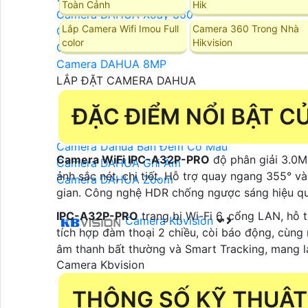
Toàn Cảnh
Hik
Camera DAHUA Xoay 360
Lắp Camera Wifi Imou Full
Camera 360 Trong Nhà
Camera DAHUA 2MP
color
Hikvision
Camera DAHUA 4MP
Camera DAHUA 8MP
LẮP ĐẶT CAMERA DAHUA
Camera DAHUA Báo Động
ĐẶC ĐIỂM NỔI BẬT C
Camera Dahua Quan Sát Ban Đêm Rõ Nét
Camera Dahua Starlight
Camera Dahua Ban Đêm Có Màu
Camera WiFi IPC-A32P-PRO
độ phân giải 3.0M
Camera DAHUA Ghi Âm
ảnh sắc nét, chi tiết. Hỗ trợ quay ngang 355° 
Camera DAHUA Zoom
gian. Công nghệ HDR chống ngược sáng hiệu quả
IPC-A32P-PRO
trang bị Wi-Fi 6, cổng LAN, hỗ 
Camera Kbvision
tích hợp đàm thoại 2 chiều, còi báo động, cùng 
âm thanh bất thường và Smart Tracking, mang lại
Camera Kbvision
Đầu Ghi Camera KBVISION
THÔNG SỐ KỸ THUẬT
Trọn Bộ Camera KBvision