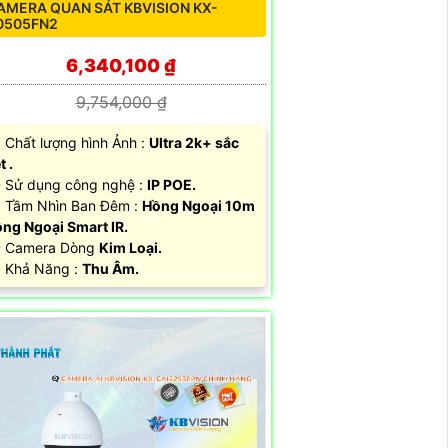
AMERA QUAN SÁT KBVISION KX-
0505FN2
6,340,100 ₫
9,754,000 ₫
 Chất lượng hình Ảnh :
Ultra 2k+ sắc
t .
Sử dụng công nghệ :
IP POE.
 Tầm Nhìn Ban Đêm :
Hồng Ngoại 10m
ng Ngoại Smart IR.
 Camera Dòng
Kim Loại.
 Khả Năng :
Thu Âm.