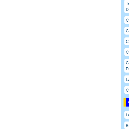
T
D
C
C
C
C
C
D
L
C
L
B