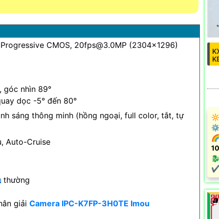
” Progressive CMOS, 20fps@3.0MP (2304×1296)
K
K
 góc nhìn 89°
quay dọc -5° đến 80°
nh sáng thông minh (hồng ngoại, full color, tắt, tự
🔆
⚙ 
🌈
u, Auto-Cruise
1
🐉
️✔
t thường
u
hân giải
Camera IPC-K7FP-3H0TE Imou