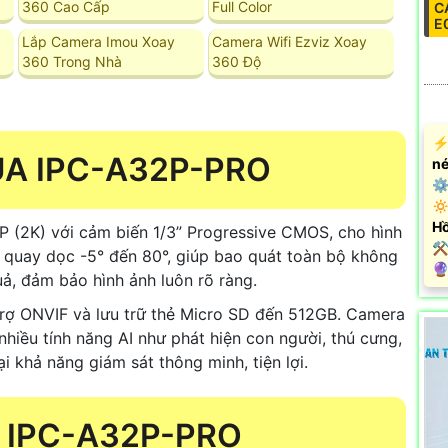
360 Cao Cấp
Full Color
C
E
Lắp Camera Imou Xoay
Camera Wifi Ezviz Xoay
360 Trong Nhà
360 Độ
️⚡
ỦA IPC-A32P-PRO
né
⚙ 
🔅
Hồ
P (2K) với cảm biến 1/3” Progressive CMOS, cho hình
⚒
và quay dọc -5° đến 80°, giúp bao quát toàn bộ không
️
, đảm bảo hình ảnh luôn rõ ràng.
trợ ONVIF và lưu trữ thẻ Micro SD đến 512GB. Camera
nhiều tính năng AI như phát hiện con người, thú cưng,
 khả năng giám sát thông minh, tiện lợi.
 IPC-A32P-PRO