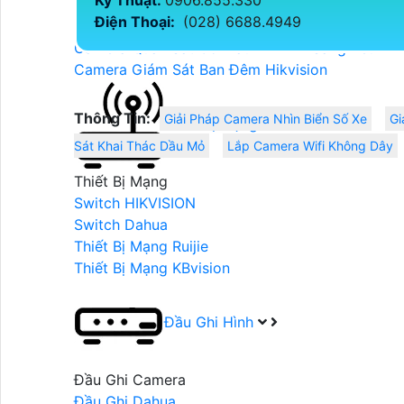
Kỹ Thuật:
0906.855.330
Camera Ghi Âm Hikvision
Điện Thoại:
(028) 6688.4949
Camera HIKVISION Có Màu Ban Đêm
Camera Quan Sát Có Màu Khi Ánh Sáng Yếu
Camera Giám Sát Ban Đêm Hikvision
Thông Tin:
Giải Pháp Camera Nhìn Biển Số Xe
Gi
Thiết Bị Mạng
Sát Khai Thác Dầu Mỏ
Lắp Camera Wifi Không Dây
Thiết Bị Mạng
Switch HIKVISION
Switch Dahua
Thiết Bị Mạng Ruijie
Thiết Bị Mạng KBvision
Đầu Ghi Hình
Đầu Ghi Camera
Đầu Ghi Dahua