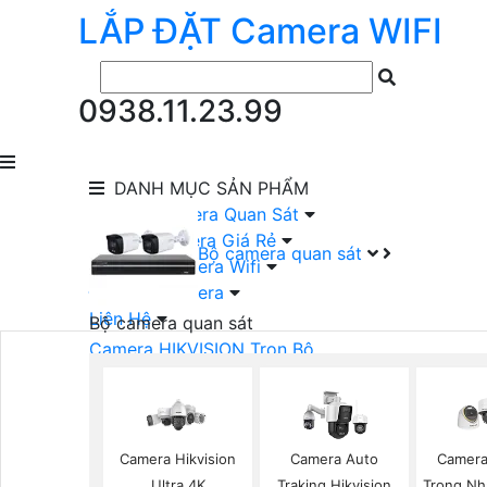
LẮP ĐẶT
Camera
WIFI
0938.11.23.99
DANH MỤC
SẢN PHẨM
lắp Đặt Camera Quan Sát
Lắp Bộ Camera Giá Rẻ
Bộ camera quan sát
Lắp Đặt Camera Wifi
Đầu Ghi Camera
Liên Hệ
Bộ camera quan sát
Camera HIKVISION Trọn Bộ
Camera KBVISION Trọn Bộ
Camera DAHUA Trọn Bộ
Camera giá Rẻ Trọn Bộ
Bộ Camera Nên Dùng
Camera Hikvision
Camera Auto
Camera
Bộ Camera Có Màu Ban Đêm
Ultra 4K
Traking Hikvision
Trong Nh