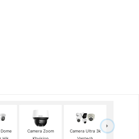
p Dome
Camera Zoom
Camera Ultra 3k
r Hik
Kbvision
Vantech