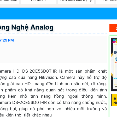
ng Nghệ Analog
37:29 PM
amera HD DS-2CE56D0T-IR là một sản phẩm chất
ợng cao của hãng Hikvision. Camera này hỗ trợ độ
ân giải cao HD, mang đến hình ảnh sắc nét, rõ ràng.
ản phẩm có khả năng quan sát trong điều kiện ánh
áng kém nhờ tính năng hồng ngoại thông minh.
✽
amera DS-2CE56D0T-IR còn có khả năng chống nước,
N
ống bụi, giúp nó phù hợp với nhiều môi trường và
ều kiện thời tiết khác nhau