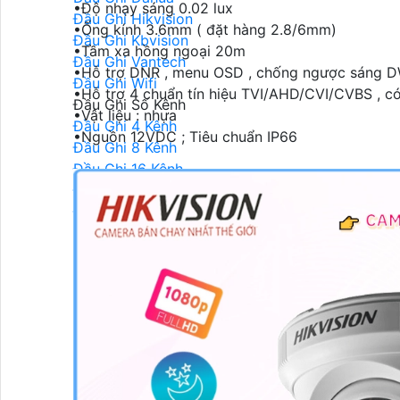
•Độ nhạy sáng 0.02 lux
Đầu Ghi Hikvision
•Ống kính 3.6mm ( đặt hàng 2.8/6mm)
Đầu Ghi Kbvision
•Tầm xa hồng ngoại 20m
Đầu Ghi Vantech
•Hỗ trợ DNR , menu OSD , chống ngược sáng
Đầu Ghi Wifi
•Hỗ trợ 4 chuẩn tín hiệu TVI/AHD/CVI/CVBS , có
Đầu Ghi Số Kênh
•Vật liệu : nhựa
Đầu Ghi 4 Kênh
•Nguồn 12VDC ; Tiêu chuẩn IP66
Đầu Ghi 8 Kênh
Đầu Ghi 16 Kênh
Đầu Ghi 32 Kênh
Đầu Ghi 64 Kênh
Máy Chấm Công
Máy Chấm Công
Máy Chấm Công Hikvision
Máy Chấm Công Dahua
Máy Chấm Công Kbvision