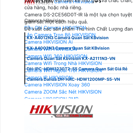
cài đặt khác. Với thiết kế nhỏ gọn và chắc chắ
Camera Hikvision
cửa hàng, hoặc nhà riêng.
Camera DS-2CE56D0T-IR là một lựa chọn tuyệt 
Camera Hikvision
giám sát một cách hiệu quả.
Đầu Ghi Camera HIKVISION
Đề xuất các sản phẩm Thu hình Chất Lượng đan
Lắp Camera Trọn Bộ HIKVISION
KX-A4012N3 Camera Quan Sát KBvision
Camera HIKVISION Ai
KX-A4002N3 Camera Quan Sát KBvision
Camera Wifi HIKVISION
Camera Wifi 360 HIKVISION
Camera Quan Sát Kbvision KX-A2111N3-VN
Camera Wifi Trong Nhà HIKVISION
DH-IPC-HDW1230T2-S5 Camera Quan Sát Giá Rẻ
Camera Wifi Ngoài Trời HIKVISION
Camera IP HIKVISION
Camera Dahua DH-HAC-HDW1200MP-S5-VN
Camera HIKVISION Xoay 360
Camera ZOOM Sắc Nét HIKVISION
Camera HIKVISION 2MP
Camera HIKVISION 4MP
Camera HIKVISION 8MP
LẮP ĐẶT CAMERA HIKVISION
Camera HIKVISION Báo Động