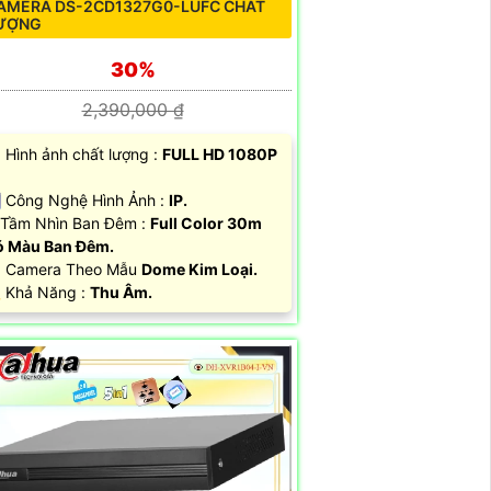
AMERA DS-2CD1327G0-LUFC CHẤT
ƯỢNG
30%
2,390,000 ₫
 Hình ảnh chất lượng :
FULL HD 1080P
 Công Nghệ Hình Ảnh :
IP.
Tầm Nhìn Ban Đêm :
Full Color 30m
 Màu Ban Đêm.
️ Camera Theo Mẫu
Dome Kim Loại.
 Khả Năng :
Thu Âm.