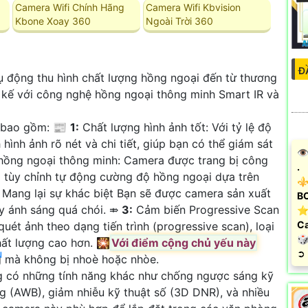
Camera Wifi Chính Hãng
Camera Wifi Kbvision
Kbone Xoay 360
Ngoài Trời 360
Đ
 động thu hình chất lượng hồng ngoại đến từ thương
t kế với công nghệ hồng ngoại thông minh Smart IR và
 bao gồm: 📰
1:
Chất lượng hình ảnh tốt: Với tỷ lệ độ
hình ảnh rõ nét và chi tiết, giúp bạn có thể giám sát
👁
ồng ngoại thông minh: Camera được trang bị công
.
 tùy chỉnh tự động cường độ hồng ngoại dựa trên
⚜️
 Mang lại sự khác biệt Bạn sẽ được camera sản xuất
B
y ánh sáng quá chói. ⤃
3:
Cảm biến Progressive Scan
⭐ 
Ca
t ảnh theo dạng tiến trình (progressive scan), loại
🎲
hất lượng cao hơn. 🎇
Với điểm cộng chủ yếu này
u
️➲
ng mà không bị nhoè hoặc nhòe.
có những tính năng khác như chống ngược sáng kỹ
ng (AWB), giảm nhiễu kỹ thuật số (3D DNR), và nhiều