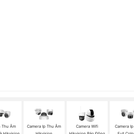
 Thu Âm
Camera Ip Thu Âm
Camera Wifi
Camera I
à Hikvision
Hikvision
Hikvision Báo Động
Full Colo