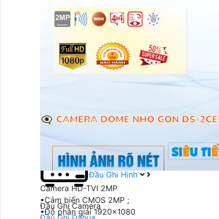
Camera Ghi Âm Hikvision
Camera HIKVISION Có Màu Ban Đêm
Camera Quan Sát Có Màu Khi Ánh Sáng Yếu
Camera Giám Sát Ban Đêm Hikvision
Thiết Bị Mạng
Thiết Bị Mạng
Switch HIKVISION
Switch Dahua
Thiết Bị Mạng Ruijie
Thiết Bị Mạng KBvision
Đầu Ghi Hình
Camera HD-TVI 2MP
•Cảm biến CMOS 2MP ;
Đầu Ghi Camera
•Độ phân giải 1920x1080
Đầu Ghi Dahua