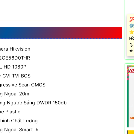
💯
⚙
DS-2CE56D0T-IR
⭐
Hồ
↕️
era Hikvision
️♚
2CE56D0T-IR
L HD 1080P
 CVI TVI BCS
gressive Scan CMOS
g Ngoại 20m
ng Ngược Sáng DWDR 150db
e Plastic
 hình Chất Lượng
g Ngoại Smart IR