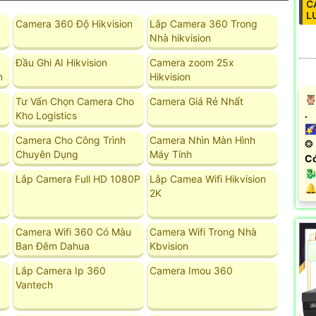
C
L
Camera 360 Độ Hikvision
Lắp Camera 360 Trong
Nhà hikvision
Đầu Ghi AI Hikvision
Camera zoom 25x
n
Hikvision
🦉
Tư Vấn Chọn Camera Cho
Camera Giá Rẻ Nhất
.
Kho Logistics
🌠
Camera Cho Công Trình
Camera Nhìn Màn Hình
❂ 
Chuyên Dụng
Máy Tính
Có
🐉
Lắp Camera Full HD 1080P
Lắp Camea Wifi Hikvision
️
2K
Camera Wifi 360 Có Màu
Camera Wifi Trong Nhà
Ban Đêm Dahua
Kbvision
Lắp Camera Ip 360
Camera Imou 360
Vantech