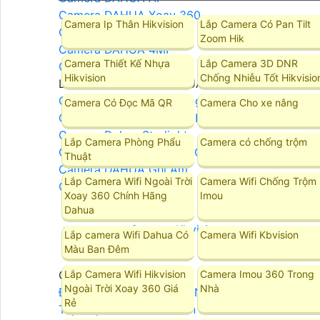
Camera DAHUA Xoay 360
Camera Ip Thân Hikvision
Lắp Camera Có Pan Tilt
Camera DAHUA 2MP
Zoom Hik
Camera DAHUA 4MP
Camera Thiết Kế Nhựa
Lắp Camera 3D DNR
Camera DAHUA 8MP
Hikvision
Chống Nhiễu Tốt Hikvisio
LẮP ĐẶT CAMERA DAHUA
Camera DAHUA Báo Động
Camera Có Đọc Mã QR
Camera Cho xe nâng
Camera Dahua Quan Sát Ban Đêm Rõ Nét
Camera Dahua Starlight
Lắp Camera Phòng Phẩu
Camera có chống trộm
Camera Dahua Ban Đêm Có Màu
Thuật
Camera DAHUA Ghi Âm
Lắp Camera Wifi Ngoài Trời
Camera Wifi Chống Trộm
Camera DAHUA Zoom
Xoay 360 Chính Hãng
Imou
Dahua
Camera Kbvision
Lắp camera Wifi Dahua Có
Camera Wifi Kbvision
Màu Ban Đêm
Lắp Camera Wifi Hikvision
Camera Imou 360 Trong
Camera Kbvision
Ngoài Trời Xoay 360 Giá
Nhà
Đầu Ghi Camera KBVISION
Rẻ
Trọn Bộ Camera KBvision