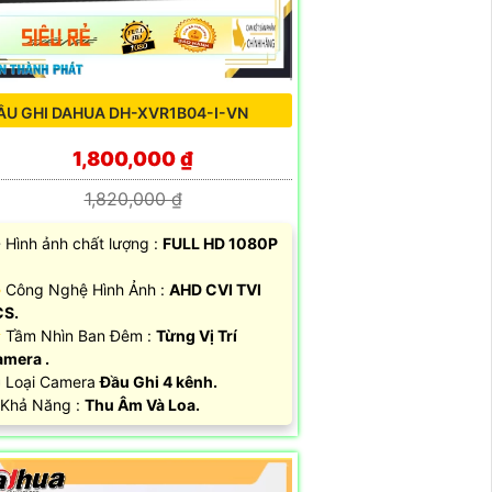
ẦU GHI DAHUA DH-XVR1B04-I-VN
1,800,000 ₫
1,820,000 ₫
 Hình ảnh chất lượng :
FULL HD 1080P
 Công Nghệ Hình Ảnh :
AHD CVI TVI
CS.
Tầm Nhìn Ban Đêm :
Từng Vị Trí
mera .
 Loại Camera
Đầu Ghi 4 kênh.
 Khả Năng :
Thu Âm Và Loa.