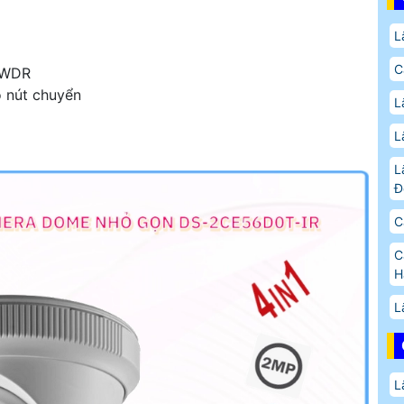
L
C
 DWDR
 nút chuyển
L
L
L
Đ
C
C
H
L
L