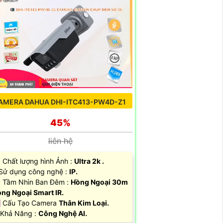
AMERA DAHUA DHI-ITC413-PW4D-Z1
45%
liên hệ
 Chất lượng hình Ảnh :
Ultra 2k .
 Sử dụng công nghệ :
IP.
 Tầm Nhìn Ban Đêm :
Hồng Ngoại 30m
ng Ngoại Smart IR.
️ Cấu Tạo Camera
Thân Kim Loại.
 Khả Năng :
Công Nghệ AI.