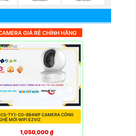
CAMERA GIÁ RẺ CHÍNH HÃNG
 CS-TY1-C0-8B4WF CAMERA CÔNG
GHỆ MỚI WIFI EZVIZ
1,050,000 ₫