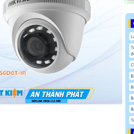
L
T
đ
C
B
B
B
B
T