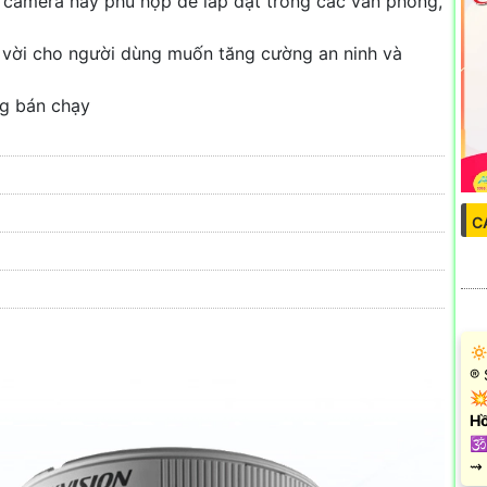
n, camera này phù hợp để lắp đặt trong các văn phòng,
vời cho người dùng muốn tăng cường an ninh và
g bán chạy
C
🔅
®️
💥
Hồ
🕉
️⇝