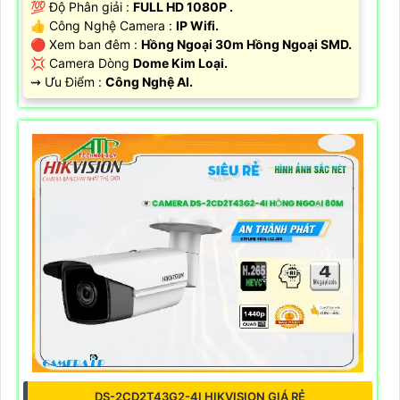
💯 Độ Phân giải :
FULL HD 1080P .
👍 Công Nghệ Camera :
IP Wifi.
🔴 Xem ban đêm :
Hồng Ngoại 30m Hồng Ngoại SMD.
💢 Camera Dòng
Dome Kim Loại.
️⇝ Ưu Điểm :
Công Nghệ AI.
DS-2CD2T43G2-4I HIKVISION GIÁ RẺ