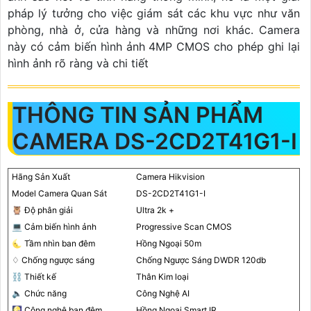
pháp lý tưởng cho việc giám sát các khu vực như văn
phòng, nhà ở, cửa hàng và những nơi khác. Camera
này có cảm biến hình ảnh 4MP CMOS cho phép ghi lại
hình ảnh rõ ràng và chi tiết
THÔNG TIN SẢN PHẨM
CAMERA DS-2CD2T41G1-I
Hãng Sản Xuất
Camera Hikvision
Model Camera Quan Sát
DS-2CD2T41G1-I
🦉 Độ phân giải
Ultra 2k +
💻 Cảm biến hình ảnh
Progressive Scan CMOS
🌜 Tầm nhìn ban đêm
Hồng Ngoại 50m
♢ Chống ngược sáng
Chống Ngược Sáng DWDR 120db
⛓ Thiết kế
Thân Kim loại
🔈 Chức năng
Công Nghệ AI
🎑 Công nghệ ban đêm
Hồng Ngoại Smart IR