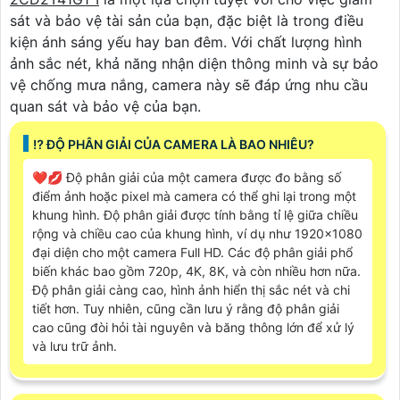
sát và bảo vệ tài sản của bạn, đặc biệt là trong điều
kiện ánh sáng yếu hay ban đêm. Với chất lượng hình
ảnh sắc nét, khả năng nhận diện thông minh và sự bảo
vệ chống mưa nắng, camera này sẽ đáp ứng nhu cầu
quan sát và bảo vệ của bạn.
⁉️ ĐỘ PHÂN GIẢI CỦA CAMERA LÀ BAO NHIÊU?
❤️‍💋‍ Độ phân giải của một camera được đo bằng số
điểm ảnh hoặc pixel mà camera có thể ghi lại trong một
khung hình. Độ phân giải được tính bằng tỉ lệ giữa chiều
rộng và chiều cao của khung hình, ví dụ như 1920x1080
đại diện cho một camera Full HD. Các độ phân giải phổ
biến khác bao gồm 720p, 4K, 8K, và còn nhiều hơn nữa.
Độ phân giải càng cao, hình ảnh hiển thị sắc nét và chi
tiết hơn. Tuy nhiên, cũng cần lưu ý rằng độ phân giải
cao cũng đòi hỏi tài nguyên và băng thông lớn để xử lý
và lưu trữ ảnh.