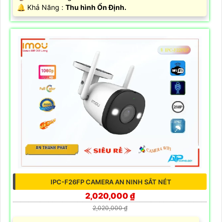
️🔔 Khả Năng :
Thu hình Ổn Định.
IPC-F26FP CAMERA AN NINH SẮT NÉT
2,020,000 ₫
2,020,000 ₫