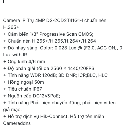
Camera IP Trụ 4MP DS-2CD2T41G1-I chuẩn nén
H.265+
+ Cảm biến 1/3" Progressive Scan CMOS;
+ Chuẩn nén H.265+/H.265/H.264+/H.264
+ Độ nhạy sáng: Color: 0.028 Lux @ (F2.0, AGC ON), 0
Lux with IR
+ Ông kinh 4/6 mm
+ Độ phân giải tối đa 2560 × 1440/20FPS
+ Tính năng WDR 120dB; 3D DNR; ICR;BLC, HLC
+ Hồng ngoại 50m
+ Tiêu chuẩn IP67
+ Nguồn cấp DC12V&PoE;
+ Tính năng Phát hiện chuyển động, phát hiện video
giả mạo.
+ Hỗ trợ dịch vụ Hik-Connect, Hỗ trợ tên miền
Cameraddns