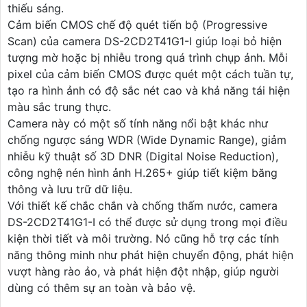
thiếu sáng.
Cảm biến CMOS chế độ quét tiến bộ (Progressive
Scan) của camera DS-2CD2T41G1-I giúp loại bỏ hiện
tượng mờ hoặc bị nhiễu trong quá trình chụp ảnh. Mỗi
pixel của cảm biến CMOS được quét một cách tuần tự,
tạo ra hình ảnh có độ sắc nét cao và khả năng tái hiện
màu sắc trung thực.
Camera này có một số tính năng nổi bật khác như
chống ngược sáng WDR (Wide Dynamic Range), giảm
nhiễu kỹ thuật số 3D DNR (Digital Noise Reduction),
công nghệ nén hình ảnh H.265+ giúp tiết kiệm băng
thông và lưu trữ dữ liệu.
Với thiết kế chắc chắn và chống thấm nước, camera
DS-2CD2T41G1-I có thể được sử dụng trong mọi điều
kiện thời tiết và môi trường. Nó cũng hỗ trợ các tính
năng thông minh như phát hiện chuyển động, phát hiện
vượt hàng rào ảo, và phát hiện đột nhập, giúp người
dùng có thêm sự an toàn và bảo vệ.