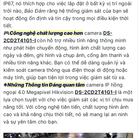
IP67, nó thích hợp cho việc lắp đặt ở bất kỳ vị trí ngoài
trời nào,
Bảo Đảm
rằng hệ thống giám sát của bạn sẽ
hoạt động ổn định và tin cậy trong mọi điều kiện thời
tiết.
🎮
Công nghệ chất lượng cao hơn
camera
DS-
2CD2T41G1-I
còn hỗ trợ nhiều tính năng thông minh
như phát hiện chuyển động, hình ảnh chất lượng cao
ngày và đêm, ghi hình và chụp ảnh, cổng âm thanh và
nhiều tính năng khác. Bạn có thể dễ dàng quản lý và
kiểm soát camera thông qua điện thoại di động hoặc
máy tính, giúp bạn tiện lợi trong việc giám sát từ xa.
✱
Những Thông tin Đáng quan tâm
camera IP hồng
ngoại 4.0 Megapixel Hikvision
DS-2CD2T41G1-I
là một
lựa chọn tuyệt vời cho việc giám sát các vị trí chịu mưa
nắng tốt. Với công nghệ tiên tiến, chất lượng hình ảnh
cao và khả năng chịu thời tiết, nó sẽ mang lại an ninh
và sự yên tâm cho bạn.