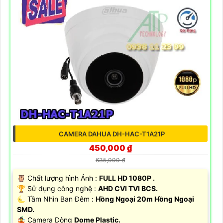
CAMERA DAHUA DH-HAC-T1A21P
450,000 ₫
635,000 ₫
🦉 Chất lượng hình Ảnh :
FULL HD 1080P .
🏆 Sử dụng công nghệ :
AHD CVI TVI BCS.
🌜 Tầm Nhìn Ban Đêm :
Hồng Ngoại 20m Hồng Ngoại
SMD.
🤹 Camera Dòng
Dome Plastic.