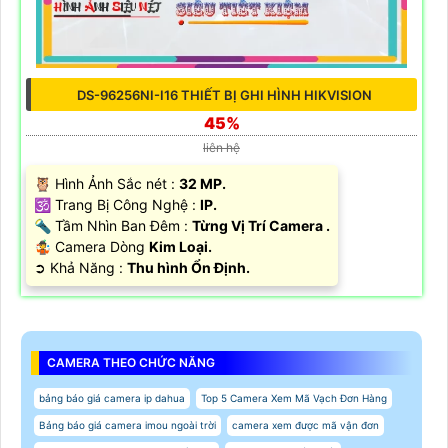
DS-96256NI-I16 THIẾT BỊ GHI HÌNH HIKVISION
45%
liên hệ
🦉 Hình Ảnh Sắc nét :
32 MP.
🕉️ Trang Bị Công Nghệ :
IP.
🔦 Tầm Nhìn Ban Đêm :
Từng Vị Trí Camera .
🤹 Camera Dòng
Kim Loại.
️➲ Khả Năng :
Thu hình Ổn Định.
CAMERA THEO CHỨC NĂNG
bảng báo giá camera ip dahua
Top 5 Camera Xem Mã Vạch Đơn Hàng
Bảng báo giá camera imou ngoài trời
camera xem được mã vận đơn