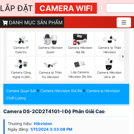
LẮP ĐẶT
CAMERA WIFI
DANH MỤC SẢN PHẨM
Camera IP
Camera Hikvision
Camera Hikvision
Camera Ip Thân
ColorVu
Zoom
Giá Rẻ
Hikvision
Lắp Camera
Camera Công
Camera Ip Thân
Camera Hikvision
Hikvision Ghi Âm
Nghệ H.265
Trụ Hikvision
Ultra 2K
Hikvision
Camera Quan Sát
Camera Hikvision Giá Rẻ
Camera Ip Hikvision
Chất Lượng
Camera DS-2CD2T41G1-I Độ Phân Giải Cao
Thương hiệu:
Hikvision
Ngày đăng:
1/11/2024 3:33:08 PM