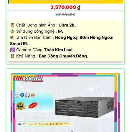
3,570,000 ₫
5,110,000 ₫
🦉 Chất lượng hình Ảnh :
Ultra 2k .
✳️ Sử dụng công nghệ :
IP.
❈ Tầm Nhìn Ban Đêm :
Hồng Ngoại 80m Hồng Ngoại
Smart IR.
🕉️ Camera Dòng
Thân Kim Loại.
️👮 Khả Năng :
Báo Động Chuyển Động.