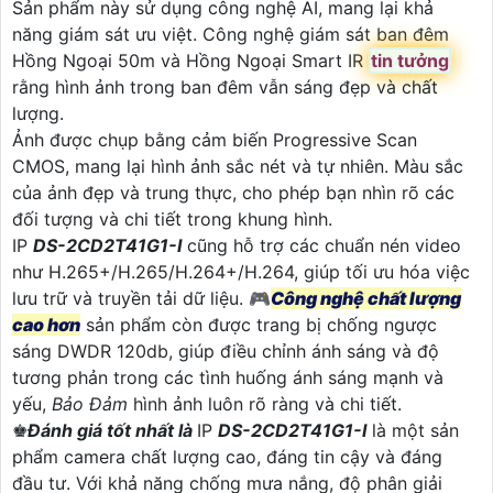
Sản phẩm này sử dụng công nghệ AI, mang lại khả
năng giám sát ưu việt. Công nghệ giám sát ban đêm
Hồng Ngoại 50m và Hồng Ngoại Smart IR
tin tưởng
rằng hình ảnh trong ban đêm vẫn sáng đẹp và chất
lượng.
Ảnh được chụp bằng cảm biến Progressive Scan
CMOS, mang lại hình ảnh sắc nét và tự nhiên. Màu sắc
của ảnh đẹp và trung thực, cho phép bạn nhìn rõ các
đối tượng và chi tiết trong khung hình.
IP
DS-2CD2T41G1-I
cũng hỗ trợ các chuẩn nén video
như H.265+/H.265/H.264+/H.264, giúp tối ưu hóa việc
lưu trữ và truyền tải dữ liệu. 🎮
Công nghệ chất lượng
cao hơn
sản phẩm còn được trang bị chống ngược
sáng DWDR 120db, giúp điều chỉnh ánh sáng và độ
tương phản trong các tình huống ánh sáng mạnh và
yếu,
Bảo Đảm
hình ảnh luôn rõ ràng và chi tiết.
♚
Đánh giá tốt nhất là
IP
DS-2CD2T41G1-I
là một sản
phẩm camera chất lượng cao, đáng tin cậy và đáng
đầu tư. Với khả năng chống mưa nắng, độ phân giải