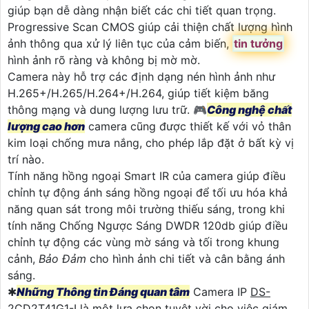
giúp bạn dễ dàng nhận biết các chi tiết quan trọng.
Progressive Scan CMOS giúp cải thiện chất lượng hình
ảnh thông qua xử lý liên tục của cảm biến,
tin tưởng
hình ảnh rõ ràng và không bị mờ mờ.
Camera này hỗ trợ các định dạng nén hình ảnh như
H.265+/H.265/H.264+/H.264, giúp tiết kiệm băng
thông mạng và dung lượng lưu trữ. 🎮
Công nghệ chất
lượng cao hơn
camera cũng được thiết kế với vỏ thân
kim loại chống mưa nắng, cho phép lắp đặt ở bất kỳ vị
trí nào.
Tính năng hồng ngoại Smart IR của camera giúp điều
chỉnh tự động ánh sáng hồng ngoại để tối ưu hóa khả
năng quan sát trong môi trường thiếu sáng, trong khi
tính năng Chống Ngược Sáng DWDR 120db giúp điều
chỉnh tự động các vùng mờ sáng và tối trong khung
cảnh,
Bảo Đảm
cho hình ảnh chi tiết và cân bằng ánh
sáng.
✱
Những Thông tin Đáng quan tâm
Camera IP
DS-
2CD2T41G1-I
là một lựa chọn tuyệt vời cho việc giám