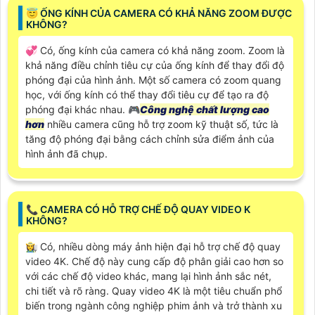
😇 ỐNG KÍNH CỦA CAMERA CÓ KHẢ NĂNG ZOOM ĐƯỢC
KHÔNG?
💞 Có, ống kính của camera có khả năng zoom. Zoom là
khả năng điều chỉnh tiêu cự của ống kính để thay đổi độ
phóng đại của hình ảnh. Một số camera có zoom quang
học, với ống kính có thể thay đổi tiêu cự để tạo ra độ
phóng đại khác nhau. 🎮
Công nghệ chất lượng cao
hơn
nhiều camera cũng hỗ trợ zoom kỹ thuật số, tức là
tăng độ phóng đại bằng cách chỉnh sửa điểm ảnh của
hình ảnh đã chụp.
📞 CAMERA CÓ HỖ TRỢ CHẾ ĐỘ QUAY VIDEO K
KHÔNG?
👩‍🌾 Có, nhiều dòng máy ảnh hiện đại hỗ trợ chế độ quay
video 4K. Chế độ này cung cấp độ phân giải cao hơn so
với các chế độ video khác, mang lại hình ảnh sắc nét,
chi tiết và rõ ràng. Quay video 4K là một tiêu chuẩn phổ
biến trong ngành công nghiệp phim ảnh và trở thành xu