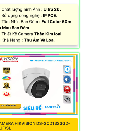
 Chất lượng hình Ảnh :
Ultra 2k .
 Sử dụng công nghệ :
IP POE.
 Tầm Nhìn Ban Đêm :
Full Color 50m
 Màu Ban Ðêm.
 Thiết Kế Camera
Thân Kim loại.
 Khả Năng :
Thu Âm Và Loa.
AMERA HIKVISION DS-2CD1323G2-
IUF/SL