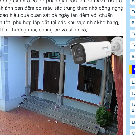
 dòng camera có độ phân giải cao lên đến 4MP hỗ trợ
B
nh ảnh ban đêm có màu sắc trung thực nhờ công nghệ
T
ng cao hiệu quả quan sát cả ngày lẫn đêm với chuẩn
 tốt, phù hợp lắp đặt tại các khu vực như kho hàng,
B
tâm thương mại, chung cư và sân nhà,....
T
T
B
L
L
L
X
L
C