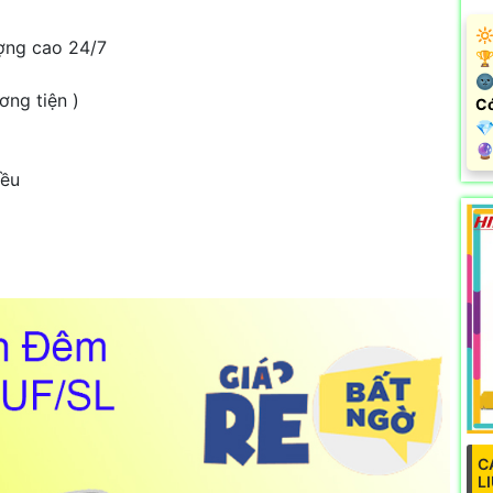
🔆
ợng cao 24/7
🏆
🌚
ơng tiện )
Có
💎
️
iều
C
L