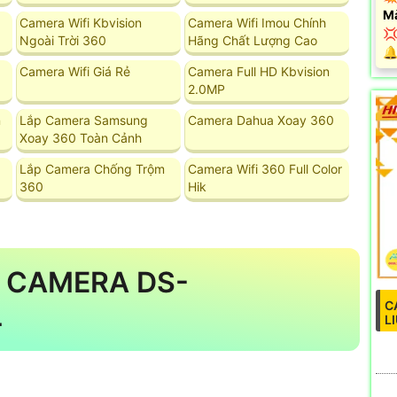
M
Camera Wifi Kbvision
Camera Wifi Imou Chính

Ngoài Trời 360
Hãng Chất Lượng Cao
️
Camera Wifi Giá Rẻ
Camera Full HD Kbvision
2.0MP
n
Lắp Camera Samsung
Camera Dahua Xoay 360
Xoay 360 Toàn Cảnh
Lắp Camera Chống Trộm
Camera Wifi 360 Full Color
360
Hik
 CAMERA DS-
C
L
L