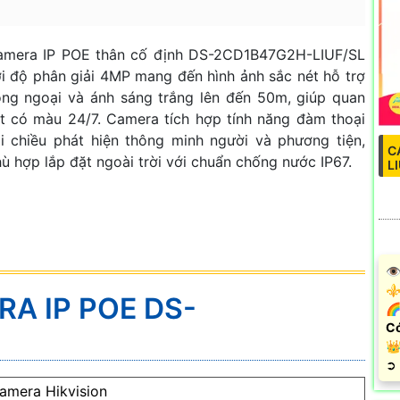
amera IP POE thân cố định DS-2CD1B47G2H-LIUF/SL
i độ phân giải 4MP mang đến hình ảnh sắc nét hỗ trợ
ng ngoại và ánh sáng trắng lên đến 50m, giúp quan
t có màu 24/7. Camera tích hợp tính năng đàm thoại
i chiều phát hiện thông minh người và phương tiện,
C
ù hợp lắp đặt ngoài trời với chuẩn chống nước IP67.
L
👁
⚜️
RA IP POE DS-
🌈
Có
👑
️➲
amera Hikvision