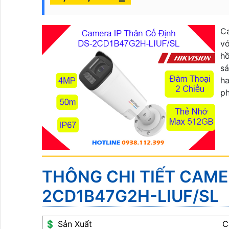
C
vớ
hồ
sá
ha
ph
THÔNG CHI TIẾT CAME
2CD1B47G2H-LIUF/SL
💲 Sản Xuất
C