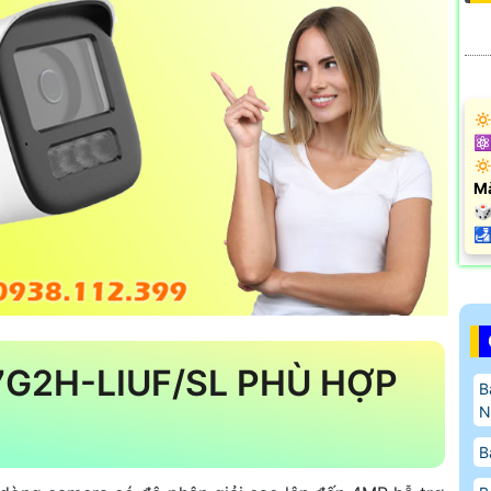
🔅
⚛️
🔅
M
🎲
️
G2H-LIUF/SL PHÙ HỢP
B
N
B