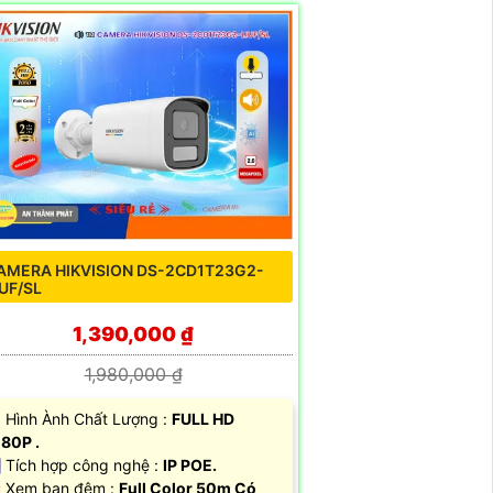
AMERA HIKVISION DS-2CD1T23G2-
IUF/SL
1,390,000 ₫
1,980,000 ₫
 Hình Ành Chất Lượng :
FULL HD
80P .
 Tích hợp công nghệ :
IP POE.
 Xem ban đêm :
Full Color 50m Có