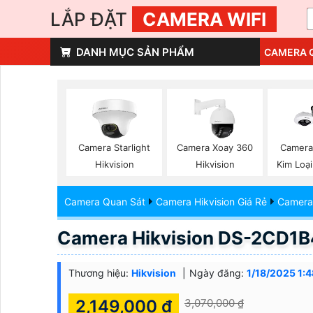
LẮP ĐẶT
CAMERA WIFI
DANH MỤC SẢN PHẨM
CAMERA 
Camera Starlight
Camera Xoay 360
Camera
Hikvision
Hikvision
Kim Loại
Camera Quan Sát
Camera Hikvision Giá Rẻ
Camera 
Camera Hikvision DS-2CD1
Thương hiệu:
Hikvision
Ngày đăng:
1/18/2025 1:
2,149,000 ₫
3,070,000 ₫