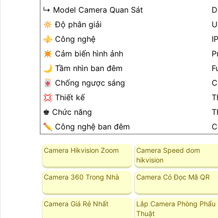
↳ Model Camera Quan Sát
D
🔅 Độ phân giải
U
⚜️ Công nghệ
I
✴️ Cảm biến hình ảnh
P
🌙 Tầm nhìn ban đêm
F
🀄 Chống ngược sáng
C
💢 Thiết kế
T
♚ Chức năng
T
✏ Công nghệ ban đêm
C
Camera Hikvision Zoom
Camera Speed dom
hikvision
Camera 360 Trong Nhà
Camera Có Đọc Mã QR
Camera Giá Rẻ Nhất
Lắp Camera Phòng Phẩu
Thuật