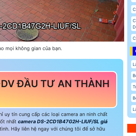
C
C
D
C
ho mọi không gian của bạn.
L
B
-DV ĐẦU TƯ AN THÀNH
T
B
L
 uy tín cung cấp các loại camera an ninh chất
tốt nhất
camera
DS-2CD1B47G2H-LIUF/SL giá
ình. Hãy liên hệ ngay với chúng tôi để sở hữu