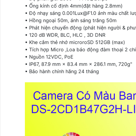
• Ống kính cố định 4mm(đặt hàng 2.8mm)
• Độ nhạy sáng 0.001Lux@F1.0 ảnh màu chất lư
• Hồng ngoại 50m, ánh sáng trắng 50m
• Phát hiện chuyển động (phát hiện người & phư
• 120 dB WDR, BLC, HLC , 3D DNR
• Khe cắm thẻ nhớ microroSD 512GB (max)
• Tích hợp Micro ,Loa báo động đàm thoại 2 ch
• Nguồn 12VDC, PoE
• IP67, 87.9 mm × 83.4 mm × 286.1 mm, 720g"
• Bảo hành chính hãng 24 tháng