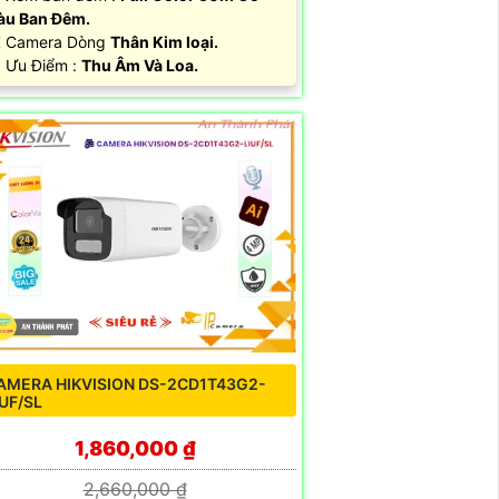
àu Ban Ðêm.
 Camera Dòng
Thân Kim loại.
 Ưu Điểm :
Thu Âm Và Loa.
AMERA HIKVISION DS-2CD1T43G2-
IUF/SL
1,860,000 ₫
2,660,000 ₫