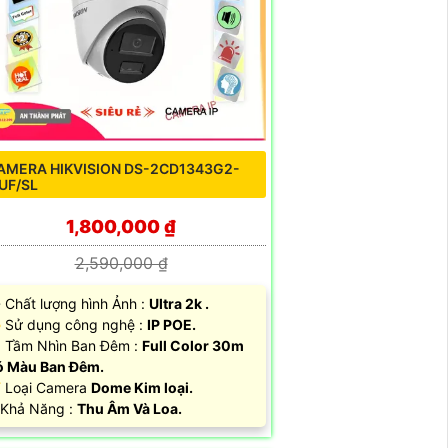
AMERA HIKVISION DS-2CD1343G2-
IUF/SL
1,800,000 ₫
2,590,000 ₫
 Chất lượng hình Ảnh :
Ultra 2k .
 Sử dụng công nghệ :
IP POE.
 Tầm Nhìn Ban Đêm :
Full Color 30m
 Màu Ban Ðêm.
 Loại Camera
Dome Kim loại.
 Khả Năng :
Thu Âm Và Loa.