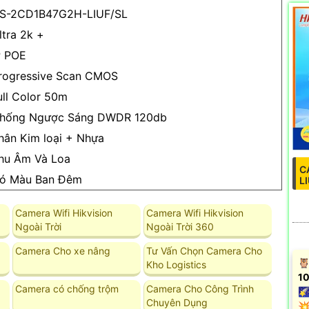
S-2CD1B47G2H-LIUF/SL
ltra 2k +
P POE
rogressive Scan CMOS
ull Color 50m
hống Ngược Sáng DWDR 120db
hân Kim loại + Nhựa
hu Âm Và Loa
C
ó Màu Ban Ðêm
L
Camera Wifi Hikvision
Camera Wifi Hikvision
Ngoài Trời
Ngoài Trời 360
Camera Cho xe nâng
Tư Vấn Chọn Camera Cho
🦉
Kho Logistics
10
Camera có chống trộm
Camera Cho Công Trình
🌠
Chuyên Dụng
💥