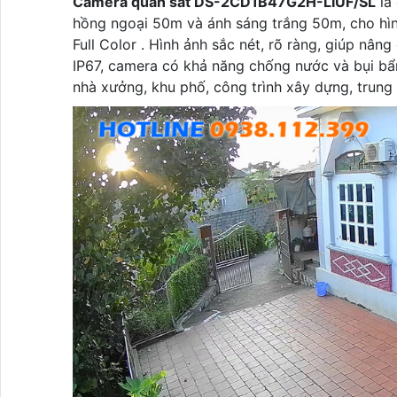
Camera quan sát DS-2CD1B47G2H-LIUF/SL
là
hồng ngoại 50m và ánh sáng trắng 50m, cho hì
Full Color . Hình ảnh sắc nét, rõ ràng, giúp nâ
IP67, camera có khả năng chống nước và bụi bẩn
nhà xưởng, khu phố, công trình xây dựng, trung 