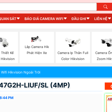
QUAN SÁT
BÁO GIÁ CAMERA WIFI
ĐẦU GHI
LIÊN HỆ
Lắp Camera Hik
 Thiết Kế
Camera Ip Thân Full
Camera Ốn
Phát Hiện Xe
 Hikvision
Color Hikvision
Zoom Hik
Wifi Hikvision Ngoài Trời
B47G2H-LIUF/SL (4MP)
48:44 PM