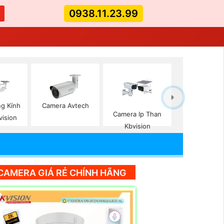
0938.11.23.99
g Kính
Camera Avtech
Camera Ip Than
vision
Kbvision
CAMERA GIÁ RẺ CHÍNH HÃNG