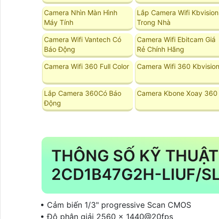
Camera Nhìn Màn Hình
Lắp Camera Wifi Kbvision
Máy Tính
Trong Nhà
Camera Wifi Vantech Có
Camera Wifi Ebitcam Giá
Báo Động
Rẻ Chính Hãng
Camera Wifi 360 Full Color
Camera Wifi 360 Kbvisio
Lắp Camera 360Có Báo
Camera Kbone Xoay 360
Động
THÔNG SỐ KỸ THUẬT
2CD1B47G2H-LIUF/S
• Cảm biến 1/3" progressive Scan CMOS
• Độ phân giải 2560 × 1440@20fps