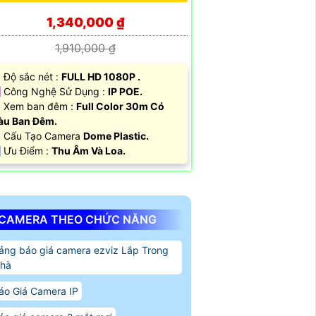
1,340,000 ₫
1,910,000 ₫
 Độ sắc nét :
FULL HD 1080P .
 Công Nghệ Sử Dụng :
IP POE.
 Xem ban đêm :
Full Color 30m Có
àu Ban Ðêm.
 Cấu Tạo Camera
Dome Plastic.
 Ưu Điểm :
Thu Âm Và Loa.
CAMERA THEO CHỨC NĂNG
ảng báo giá camera ezviz Lắp Trong
hà
áo Giá Camera IP