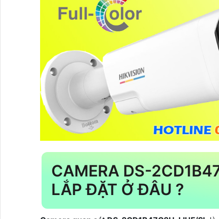
CAMERA DS-2CD1B47
LẮP ĐẶT Ở ĐÂU ?