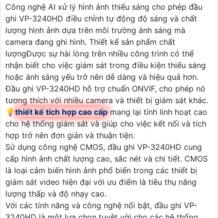
Công nghệ AI xử lý hình ảnh thiếu sáng cho phép đầu
ghi VP-3240HD điều chỉnh tự động độ sáng và chất
lượng hình ảnh dựa trên môi trường ánh sáng mà
camera đang ghi hình. Thiết kế sản phẩm chất
lượngĐược sự hài lòng trên nhiều công trình có thể
nhận biết cho việc giám sát trong điều kiện thiếu sáng
hoặc ánh sáng yếu trở nên dễ dàng và hiệu quả hơn.
Đầu ghi VP-3240HD hỗ trợ chuẩn ONVIF, cho phép nó
tương thích với nhiều camera và thiết bị giám sát khác.
💡
thiết kế tích hợp cao cấp
mang lại tính linh hoạt cao
cho hệ thống giám sát và giúp cho việc kết nối và tích
hợp trở nên đơn giản và thuận tiện.
Sử dụng công nghệ CMOS, đầu ghi VP-3240HD cung
cấp hình ảnh chất lượng cao, sắc nét và chi tiết. CMOS
là loại cảm biến hình ảnh phổ biến trong các thiết bị
giám sát video hiện đại với ưu điểm là tiêu thụ năng
lượng thấp và độ nhạy cao.
Với các tính năng và công nghệ nổi bật, đầu ghi VP-
3240HD là một lựa chọn tuyệt vời cho các hệ thống