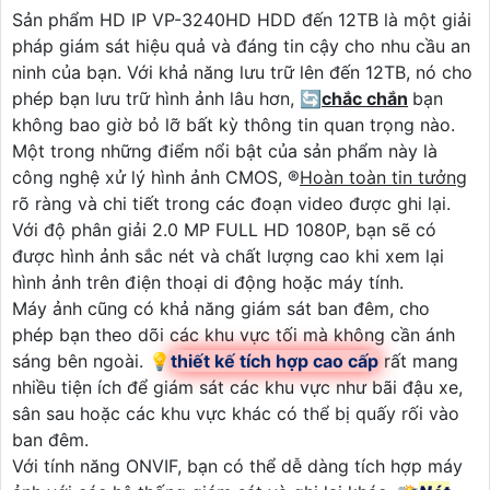
Sản phẩm HD IP VP-3240HD HDD đến 12TB là một giải
pháp giám sát hiệu quả và đáng tin cậy cho nhu cầu an
ninh của bạn. Với khả năng lưu trữ lên đến 12TB, nó cho
phép bạn lưu trữ hình ảnh lâu hơn, 🔄
chắc chắn
bạn
không bao giờ bỏ lỡ bất kỳ thông tin quan trọng nào.
Một trong những điểm nổi bật của sản phẩm này là
công nghệ xử lý hình ảnh CMOS, ®️
Hoàn toàn tin tưởng
rõ ràng và chi tiết trong các đoạn video được ghi lại.
Với độ phân giải 2.0 MP FULL HD 1080P, bạn sẽ có
được hình ảnh sắc nét và chất lượng cao khi xem lại
hình ảnh trên điện thoại di động hoặc máy tính.
Máy ảnh cũng có khả năng giám sát ban đêm, cho
phép bạn theo dõi các khu vực tối mà không cần ánh
sáng bên ngoài. 💡
thiết kế tích hợp cao cấp
rất mang
nhiều tiện ích để giám sát các khu vực như bãi đậu xe,
sân sau hoặc các khu vực khác có thể bị quấy rối vào
ban đêm.
Với tính năng ONVIF, bạn có thể dễ dàng tích hợp máy