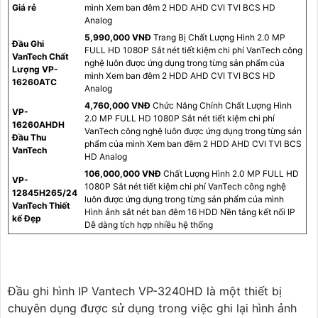
Giá rẻ
mình Xem ban đêm 2 HDD AHD CVI TVI BCS HD
Analog
5,990,000 VNĐ
Trang Bị Chất Lượng Hình 2.0 MP
Đầu Ghi
FULL HD 1080P Sắt nét tiết kiệm chi phí VanTech công
VanTech Chất
nghệ luôn được ứng dụng trong từng sản phẩm của
Lượng VP-
mình Xem ban đêm 2 HDD AHD CVI TVI BCS HD
16260ATC
Analog
4,760,000 VNĐ
Chức Năng Chính Chất Lượng Hình
VP-
2.0 MP FULL HD 1080P Sắt nét tiết kiệm chi phí
16260AHDH
VanTech công nghệ luôn được ứng dụng trong từng sản
Đầu Thu
phẩm của mình Xem ban đêm 2 HDD AHD CVI TVI BCS
VanTech
HD Analog
106,000,000 VNĐ
Chất Lượng Hình 2.0 MP FULL HD
VP-
1080P Sắt nét tiết kiệm chi phí VanTech công nghệ
12845H265/24
luôn được ứng dụng trong từng sản phẩm của mình
VanTech Thiết
Hình ảnh sắt nét ban đêm 16 HDD Nền tảng kết nối IP
kế Đẹp
Dễ dàng tích hợp nhiều hệ thống
Đầu ghi hình IP Vantech VP-3240HD là một thiết bị
chuyên dụng được sử dụng trong việc ghi lại hình ảnh