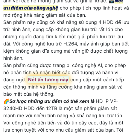
ảnh với các hệ thống giám sát và ghi lại khác. 📸
Nét
ưu điểm của công nghệ
cho phép tích hợp linh hoạt và
mở rộng khả năng giám sát của bạn.
Sản phẩm này cũng có khả năng sử dụng 4 HDD để lưu
trữ hình ảnh, cung cấp không gian lưu trữ rất lớn cho
những người đang tìm kiếm một giải pháp lưu trữ lâu
dài. Với công nghệ lưu trữ H.264, máy ảnh giúp bạn tiết
kiệm không gian đĩa cứng mà vẫn giữ được chất lượng
hình ảnh.
Sản phẩm cũng được trang bị công nghệ AI, cho phép
nó phân tích và nhận biết các đối tượng và hành vi
đáng ngờ.
Nét ấn tượng này
cung cấp một cách tiếp
cận thông minh và tăng cường khả năng giám sát và
bảo mật của hệ thống.
🌈
Sơ lược những ưu đểm có thể xem là
HD IP VP-
3240HD HDD đến 12TB là một sản phẩm giám sát
mạnh mẽ với nhiều tính năng và khả năng lưu trữ lớn.
Với công nghệ tiên tiến và độ tin cậy cao, đây là một
lựa chọn tuyệt vời cho nhu cầu giám sát của bạn. Tôi