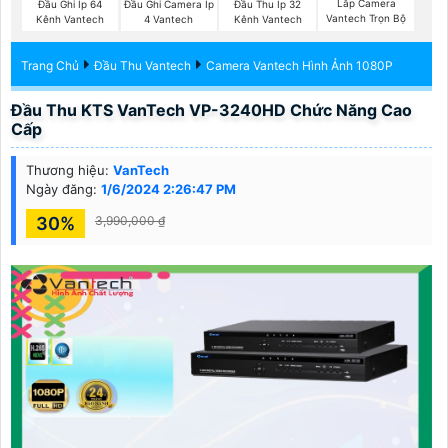
Lắp Camera
Đầu Ghi Ip 64
Đầu Ghi Camera Ip
Đầu Thu Ip 32
Vantech Trọn Bộ
Kênh Vantech
4 Vantech
Kênh Vantech
Trang Chủ
Đầu Thu Vantech
Camera Vantech Hình Ảnh 1080P
Đầu Thu KTS VanTech VP-3240HD Chức Năng Cao
Cấp
Thương hiệu:
VanTech
Ngày đăng:
1/6/2024 2:26:47 PM
30%
3,990,000 ₫