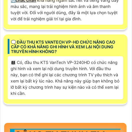
🔄
chắc chắn
khả năng ngắm sắc nét và tiếng vang đầy
màu sắc, mang lại trải nghiệm hình ảnh và âm thanh
tuyệt vời. Đối với người dùng, đây là một lựa chọn tuyệt
vời để trải nghiệm giải trí tại gia đình.
🗨️ ĐẦU THU KTS VANTECH VP-HD CHỨC NĂNG CAO
CẤP CÓ KHẢ NĂNG GHI HÌNH VÀ XEM LẠI NỘI DUNG
TRUYỀN HÌNH KHÔNG?
👩‍👩‍👦‍👦 Có, đầu thu KTS VanTech VP-3240HD có chức năng
ghi hình và xem lại nội dung truyền hình. Với đầu thu
này, bạn có thể ghi lại các chương trình TV yêu thích và
xem lại bất kỳ lúc nào. Khả năng này giúp bạn không bỏ
lỡ bất kỳ chương trình hay sự kiện nào và có thể xem lại
khi cần.