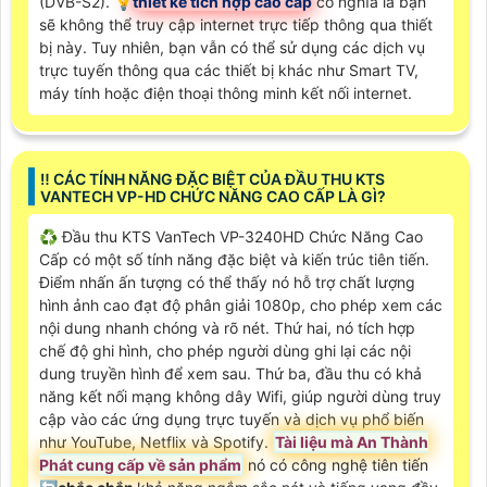
(DVB-S2). 💡
thiết kế tích hợp cao cấp
có nghĩa là bạn
sẽ không thể truy cập internet trực tiếp thông qua thiết
bị này. Tuy nhiên, bạn vẫn có thể sử dụng các dịch vụ
trực tuyến thông qua các thiết bị khác như Smart TV,
máy tính hoặc điện thoại thông minh kết nối internet.
‼️ CÁC TÍNH NĂNG ĐẶC BIỆT CỦA ĐẦU THU KTS
VANTECH VP-HD CHỨC NĂNG CAO CẤP LÀ GÌ?
♻️ Đầu thu KTS VanTech VP-3240HD Chức Năng Cao
Cấp có một số tính năng đặc biệt và kiến trúc tiên tiến.
Điểm nhấn ấn tượng có thể thấy nó hỗ trợ chất lượng
hình ảnh cao đạt độ phân giải 1080p, cho phép xem các
nội dung nhanh chóng và rõ nét. Thứ hai, nó tích hợp
chế độ ghi hình, cho phép người dùng ghi lại các nội
dung truyền hình để xem sau. Thứ ba, đầu thu có khả
năng kết nối mạng không dây Wifi, giúp người dùng truy
cập vào các ứng dụng trực tuyến và dịch vụ phổ biến
như YouTube, Netflix và Spotify.
Tài liệu mà An Thành
Phát cung cấp về sản phẩm
nó có công nghệ tiên tiến