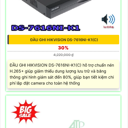
ĐẦU GHI HIKVISION DS-7616NI-K1(C)
30%
4,220,000 ₫
ĐẦU GHI HIKVISION DS-7616NI-K1(C) hỗ trợ chuẩn nén
H.265+ giúp giảm thiểu dung lượng lưu trữ và băng
thông ghi hình giám sát đến 80%, giúp bạn tiết kiệm chi
phí lắp đặt camera cho toàn hệ thống