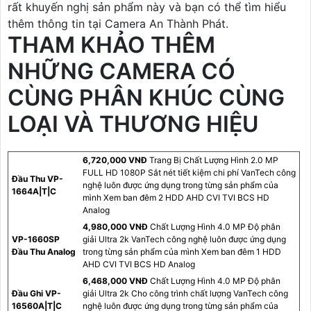
rất khuyến nghị sản phẩm này và bạn có thể tìm hiểu
thêm thông tin tại Camera An Thành Phát.
THAM KHẢO THÊM
NHỮNG CAMERA CÓ
CÙNG PHÂN KHÚC CÙNG
LOẠI VÀ THƯƠNG HIỆU
6,720,000 VNĐ
Trang Bị Chất Lượng Hình 2.0 MP
FULL HD 1080P Sắt nét tiết kiệm chi phí VanTech công
Đầu Thu VP-
nghệ luôn được ứng dụng trong từng sản phẩm của
1664A|T|C
mình Xem ban đêm 2 HDD AHD CVI TVI BCS HD
Analog
4,980,000 VNĐ
Chất Lượng Hình 4.0 MP Độ phân
VP-1660SP
giải Ultra 2k VanTech công nghệ luôn được ứng dụng
Đầu Thu Analog
trong từng sản phẩm của mình Xem ban đêm 1 HDD
AHD CVI TVI BCS HD Analog
6,468,000 VNĐ
Chất Lượng Hình 4.0 MP Độ phân
Đầu Ghi VP-
giải Ultra 2k Cho công trình chất lượng VanTech công
16560A|T|C
nghệ luôn được ứng dụng trong từng sản phẩm của