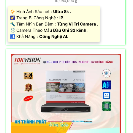
10,080,000 ₫
🔅 Hình Ảnh Sắc nét :
Ultra 8k .
🌠 Trang Bị Công Nghệ :
IP.
🔦 Tầm Nhìn Ban Đêm :
Từng Vị Trí Camera .
⛓ Camera Theo Mẫu
Đầu Ghi 32 kênh.
️🛃 Khả Năng :
Công Nghệ AI.