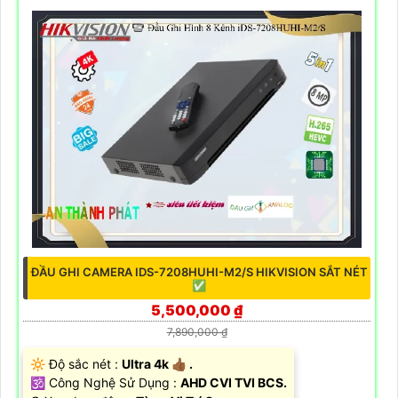
ĐẦU GHI CAMERA IDS-7208HUHI-M2/S HIKVISION SẮT NÉT
✅
5,500,000 ₫
7,890,000 ₫
🔆 Độ sắc nét :
Ultra 4k 👍🏾 .
🕉️ Công Nghệ Sử Dụng :
AHD CVI TVI BCS.