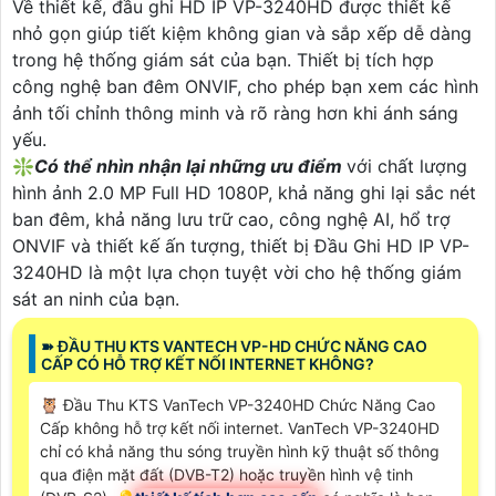
Về thiết kế, đầu ghi HD IP VP-3240HD được thiết kế
nhỏ gọn giúp tiết kiệm không gian và sắp xếp dễ dàng
trong hệ thống giám sát của bạn. Thiết bị tích hợp
công nghệ ban đêm ONVIF, cho phép bạn xem các hình
ảnh tối chỉnh thông minh và rõ ràng hơn khi ánh sáng
yếu.
❇
Có thể nhìn nhận lại những ưu điểm
với chất lượng
hình ảnh 2.0 MP Full HD 1080P, khả năng ghi lại sắc nét
ban đêm, khả năng lưu trữ cao, công nghệ AI, hổ trợ
ONVIF và thiết kế ấn tượng, thiết bị Đầu Ghi HD IP VP-
3240HD là một lựa chọn tuyệt vời cho hệ thống giám
sát an ninh của bạn.
➽ ĐẦU THU KTS VANTECH VP-HD CHỨC NĂNG CAO
CẤP CÓ HỖ TRỢ KẾT NỐI INTERNET KHÔNG?
🦉 Đầu Thu KTS VanTech VP-3240HD Chức Năng Cao
Cấp không hỗ trợ kết nối internet. VanTech VP-3240HD
chỉ có khả năng thu sóng truyền hình kỹ thuật số thông
qua điện mặt đất (DVB-T2) hoặc truyền hình vệ tinh