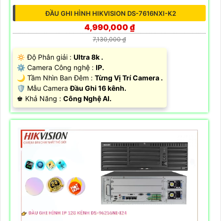
ĐẦU GHI HÌNH HIKVISION DS-7616NXI-K2
4,990,000 ₫
7,130,000 ₫
🔅 Độ Phân giải :
Ultra 8k .
⚙ Camera Công nghệ :
IP.
🌙 Tầm Nhìn Ban Đêm :
Từng Vị Trí Camera .
🛡 Mẫu Camera
Đầu Ghi 16 kênh.
️♚ Khả Năng :
Công Nghệ AI.