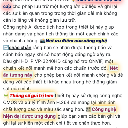
cấp
cho phép lưu trữ một lượng lớn dữ liệu và ghi lại
các sự kiện quan trọng trong thời gian dài mà không
cần lo lắng về không gian lưu trữ.
Công nghệ AI được tích hợp trong thiết bị này giúp
nhận dạng và phân tích thông tin một cách chính xác
và nhanh chóng. 📸
Nét ưu điểm của công nghệ
🔄
chắc chắn
rằng bạn sẽ nhận được thông báo và
cảnh báo ngay khi có hoạt động đáng ngờ xảy ra.
Đầu ghi HD IP VP-3240HD cũng hổ trợ ONVIF, một
chuẩn kết nối mạnh mẽ hơn các chuẩn trước đó.
Nét
ấn tượng này
cho phép bạn kết nối nhanh chóng và dễ
dàng với các thiết bị khác nhau trong hệ thống giám
sát của mình.
✳️
Thông số giá trị hơn
thiết bị này sử dụng công nghệ
CMOS và xử lý hình ảnh H.264 để mang lại hình ảnh
chất lượng cao và màu sắc sáng hơn. 🎛
Công nghệ
hiện đại được ứng dụng
giúp bạn xem các bản ghi và
ghi lại sự kiện một cách chi tiết và chân thực hơn.