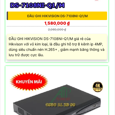
ĐẦU GHI HIKVISION DS-7108NI-Q1/M
1,580,000 ₫
2,060,000 ₫
ĐẦU GHI HIKVISION DS-7108NI-Q1/M giá rẻ của
Hikvison với vỏ kim loại, là đầu ghi hỗ trợ 8 kênh ip 4MP,
dùng siêu chuẩn nén H.265+ , giảm mạnh băng thông và
lưu trữ được cực lâu.