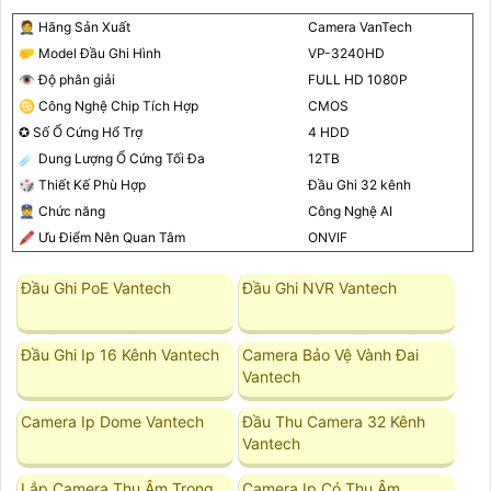
🤵 Hãng Sản Xuất
Camera VanTech
🤛 Model Đầu Ghi Hình
VP-3240HD
👁 Độ phân giải
FULL HD 1080P
♋ Công Nghệ Chip Tích Hợp
CMOS
✪ Số Ổ Cứng Hổ Trợ
4 HDD
☄️ Dung Lượng Ổ Cứng Tối Đa
12TB
🎲 Thiết Kế Phù Hợp
Đầu Ghi 32 kênh
👮 Chức năng
Công Nghệ AI
🖍 Ưu Điểm Nên Quan Tâm
ONVIF
Đầu Ghi PoE Vantech
Đầu Ghi NVR Vantech
Đầu Ghi Ip 16 Kênh Vantech
Camera Bảo Vệ Vành Đai
Vantech
Camera Ip Dome Vantech
Đầu Thu Camera 32 Kênh
Vantech
Lắp Camera Thu Âm Trong
Camera Ip Có Thu Âm