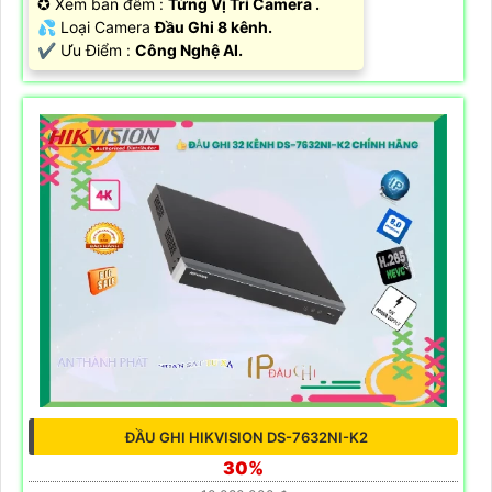
✪ Xem ban đêm :
Từng Vị Trí Camera .
💦 Loại Camera
Đầu Ghi 8 kênh.
️✔️ Ưu Điểm :
Công Nghệ AI.
ĐẦU GHI HIKVISION DS-7632NI-K2
30%