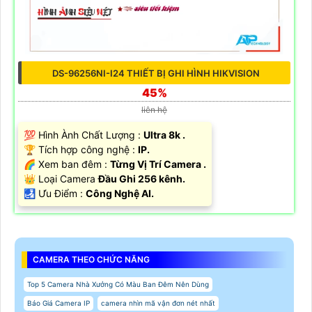
DS-96256NI-I24 THIẾT BỊ GHI HÌNH HIKVISION
45%
liên hệ
💯 Hình Ành Chất Lượng :
Ultra 8k .
🏆 Tích hợp công nghệ :
IP.
🌈 Xem ban đêm :
Từng Vị Trí Camera .
👑 Loại Camera
Đầu Ghi 256 kênh.
️🛃 Ưu Điểm :
Công Nghệ AI.
CAMERA THEO CHỨC NĂNG
Top 5 Camera Nhà Xưởng Có Màu Ban Đêm Nên Dùng
Báo Giá Camera IP
camera nhìn mã vận đơn nét nhất