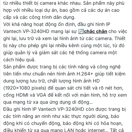
từ nhiều thiết bị camera khác nhau. Sản phẩm này phù
hợp với nhiều loại dự án, bao gồm cả các dự án cao
cấp và các công trình dân dụng.
Với khả năng hoạt động ổn định, đầu ghi hình IP
Vantech VP-3240HD mang lại sự 🔄
chắc chắn
cho việc
ghi lại, lưu trữ và xem lại hình ảnh từ các camera. Thiết
bị này cho phép ghi lại nhiều kênh cùng một lúc, từ đó
giúp quản lý và giám sát các hệ thống camera một
cách hiệu quả.
Sản phẩm được trang bị các tính năng và công nghệ
tiên tiến như chuẩn nén hình ảnh H.264+ giúp tiết kiệm
dung lượng lưu trữ, chất lượng hình ảnh HD
(1920x1080 pixels) để quan sát chi tiết và rõ nét hơn,
cổng HDMI và VGA để kết nối với màn hình, hỗ trợ xem
qua mạng từ xa qua ứng dụng di động...
Đầu ghi hình IP Vantech VP-3240HD còn được trang bị
các tính năng an ninh như xác thực người dùng, báo
động khi có chuyển động, báo động khi có hỏa hoạn,
điều khiển từ xa qua mạng LAN hoặc internet... Tất cả