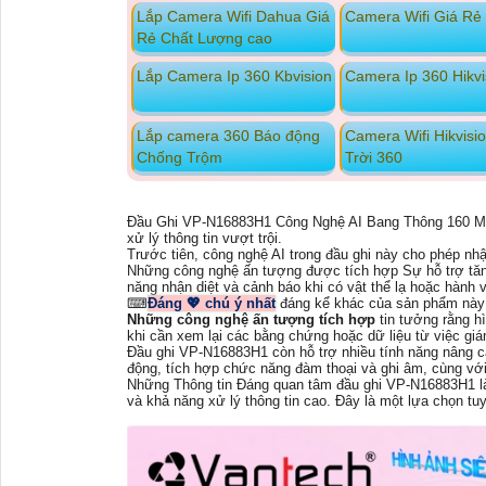
Lắp Camera Wifi Dahua Giá
Camera Wifi Giá Rẻ
Rẻ Chất Lượng cao
Lắp Camera Ip 360 Kbvision
Camera Ip 360 Hikvi
Lắp camera 360 Báo động
Camera Wifi Hikvisi
Chống Trộm
Trời 360
Đầu Ghi VP-N16883H1 Công Nghệ AI Bang Thông 160 M
xử lý thông tin vượt trội.
Trước tiên, công nghệ AI trong đầu ghi này cho phép nhậ
Những công nghệ ấn tượng được tích hợp Sự hỗ trợ tă
năng nhận diệt và cảnh báo khi có vật thể lạ hoặc hành
⌨
Đáng 💖 chú ý nhất
đáng kể khác của sản phẩm này l
Những công nghệ ấn tượng tích hợp
tin tưởng rằng hì
khi cần xem lại các bằng chứng hoặc dữ liệu từ việc giá
Đầu ghi VP-N16883H1 còn hỗ trợ nhiều tính năng nâng ca
động, tích hợp chức năng đàm thoại và ghi âm, cùng với
Những Thông tin Đáng quan tâm đầu ghi VP-N16883H1 là
và khả năng xử lý thông tin cao. Đây là một lựa chọn tu