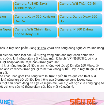
Camera Full HD Ezviz
Camera Wifi Thân Cố Định
1080P 2.0MP
sion
Camera Xoay 360 Kbvision
Camera Dahua Xoay 360
Giá Rẻ
Độ
on Ngoài
Camera Wifi Chính Hãng
Camera IP 360 Dahua
Kbone Xoay 360
bps là một sản phẩm đáng
💖 chú ý
với tính năng công nghệ AI và khả năng
n diện và phân loại các đối tượng trong hình ảnh một cách chính xác.
ng cường khả năng giám sát và bảo mật. Đầu ghi VP-N16883H1 có khả
 vi đột nhập vào khu vực cần được giám sát.
à khả năng truyền dữ liệu nhanh chóng với tốc độ lên đến 160 Mbps. 🌛
nh ảnh và video được ghi lại rõ nét và không bị trễ. Đây là một thuận lợi lớn
m sát.
o khác, bao gồm khả năng xem lại trực tuyến từ xa qua các thiết bị di
 khả năng lưu trữ dữ liệu lớn thông qua ổ cứng có dung lượng cao.
 một sản phẩm đáng tin cậy và mạnh mẽ, với sự kết hợp của công nghệ AI
yệt vời cho các hệ thống giám sát, bảo mật và quản lý.