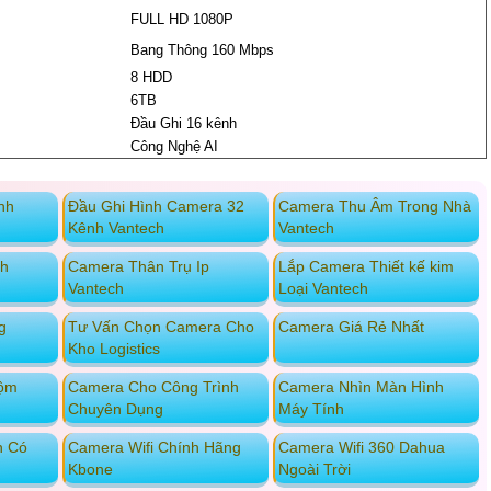
FULL HD 1080P
Bang Thông 160 Mbps
8 HDD
6TB
Đầu Ghi 16 kênh
Công Nghệ AI
nh
Đầu Ghi Hình Camera 32
Camera Thu Âm Trong Nhà
Kênh Vantech
Vantech
ch
Camera Thân Trụ Ip
Lắp Camera Thiết kế kim
Vantech
Loại Vantech
g
Tư Vấn Chọn Camera Cho
Camera Giá Rẻ Nhất
Kho Logistics
rộm
Camera Cho Công Trình
Camera Nhìn Màn Hình
Chuyên Dụng
Máy Tính
h Có
Camera Wifi Chính Hãng
Camera Wifi 360 Dahua
Kbone
Ngoài Trời