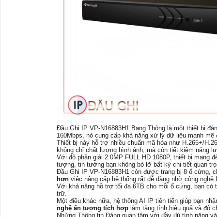
Đầu Ghi IP VP-N16883H1 Bang Thông là một thiết bị đáng
160Mbps, nó cung cấp khả năng xử lý dữ liệu mạnh mẽ đ
Thiết bị này hỗ trợ nhiều chuẩn mã hóa như H.265+/H.2
không chỉ chất lượng hình ảnh, mà còn tiết kiệm năng l
Với độ phân giải 2.0MP FULL HD 1080P, thiết bị mang đế
tượng, tin tưởng bạn không bỏ lỡ bất kỳ chi tiết quan t
Đầu Ghi IP VP-N16883H1 còn được trang bị 8 ổ cứng, ch
hơn
việc nâng cấp hệ thống rất dễ dàng nhờ công nghệ 
Với khả năng hỗ trợ tối đa 6TB cho mỗi ổ cứng, bạn có t
trữ.
Một điều khác nữa, hệ thống AI IP tiên tiến giúp bạn nh
nghệ ấn tượng tích hợp
làm tăng tính hiệu quả và độ c
Những Thông tin Đáng quan tâm với đầy đủ tính năng v