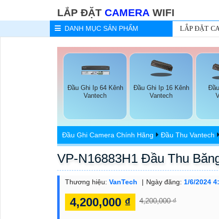
LẮP ĐẶT
CAMERA
WIFI
DANH MỤC
SẢN PHẨM
LẮP ĐẶT C
Đầu Ghi Ip 64 Kênh
Đầu Ghi Ip 16 Kênh
Đầu
Vantech
Vantech
Đầu Ghi Camera Chính Hãng
Đầu Thu Vantech
VP-N16883H1 Đầu Thu Băn
Thương hiệu:
VanTech
Ngày đăng:
1/6/2024 4
4,200,000 ₫
4,200,000 ₫