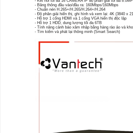
- Kết nối tối đa 16 CAMERA IP độ phân giải tối đa 8.0MP
- Băng thông đầu vào/đầu ra: 160Mbps/160Mbps
- Chuẩn nén H.265+/H.265/H.264+/H.264
- Độ phân giải hiển thị, ghi hình và xem lại: 4K (3840 x 2
- Hỗ trợ 1 cổng HDMI và 1 cổng VGA hiển thị độc lập
- Hỗ trợ 1 HDD, dung lượng tối đa 6TB
- Tính năng cảnh báo xâm nhập bằng hàng rào ảo và kh
- Tìm kiếm và phát lại thông minh (Smart Search)