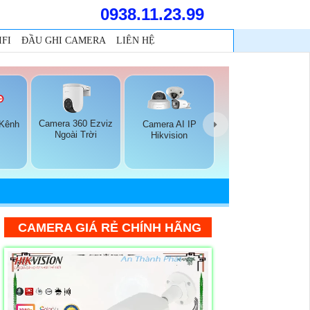
0938.11.23.99
FI
ĐẦU GHI CAMERA
LIÊN HỆ
Camera 360 Ezviz
 Kênh
Camera AI IP
Ngoài Trời
Hikvision
CAMERA GIÁ RẺ CHÍNH HÃNG