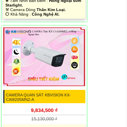
❃ Tầm Nhìn Ban Đêm :
Hồng Ngoại 60m
Starlight.
⚒ Camera Dòng
Thân Kim Loại.
️💮 Khả Năng :
Công Nghệ AI.
CAMERA QUAN SÁT KBVISION KX-
CAI8205MN2-A
9,834,500 ₫
15,130,000 ₫