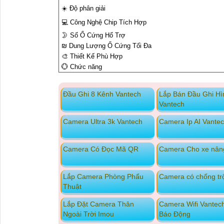
☀️ Độ phân giải
💻 Công Nghệ Chip Tích Hợp
🌛 Số Ổ Cứng Hổ Trợ
₪ Dung Lượng Ổ Cứng Tối Đa
🎨 Thiết Kế Phù Hợp
💮 Chức năng
Đầu Ghi 8 Kênh Vantech
Lắp Bán Đầu Ghi Hì
Vantech
Camera Ultra 3k Vantech
Camera Ip AI Vante
Camera Có Đọc Mã QR
Camera Cho xe nân
Lắp Camera Phòng Phẩu
Camera có chống t
Thuật
Lắp Đặt Camera Thân
Camera Wifi Vantec
Ngoài Trời Imou
Báo Động