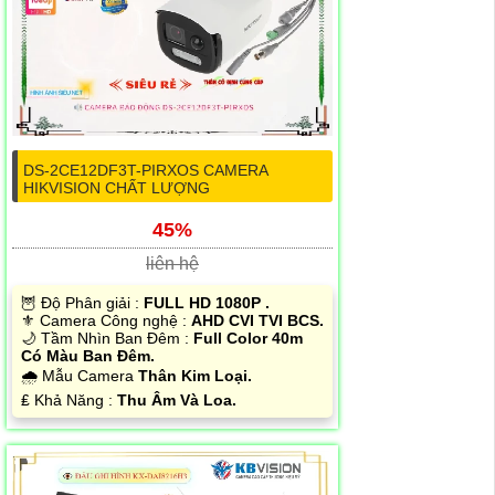
DS-2CE12DF3T-PIRXOS CAMERA
HIKVISION CHẤT LƯỢNG
45%
liên hệ
🦉 Độ Phân giải :
FULL HD 1080P .
⚜️ Camera Công nghệ :
AHD CVI TVI BCS.
🌙 Tầm Nhìn Ban Đêm :
Full Color 40m
Có Màu Ban Đêm.
🌧️ Mẫu Camera
Thân Kim Loại.
️₤ Khả Năng :
Thu Âm Và Loa.