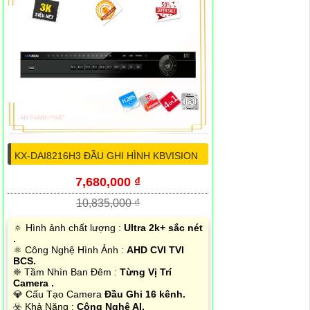
KX-DAI8216H3 ĐẦU GHI HÌNH KBVISION
7,680,000 ₫
10,835,000 ₫
🔅 Hình ảnh chất lượng :
Ultra 2k+ sắc nét
.
⚛️ Công Nghệ Hình Ảnh :
AHD CVI TVI
BCS.
❈ Tầm Nhìn Ban Đêm :
Từng Vị Trí
Camera .
💎 Cấu Tạo Camera
Đầu Ghi 16 kênh.
️☣️ Khả Năng :
Công Nghệ AI.