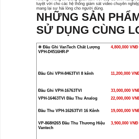
tuyệt vời cho các hệ thống giám sát video chuyên nghiệp.
mang lại sự hài lòng cho người dùng.
NHỮNG SẢN PHẨM
SỬ DỤNG CÙNG L
✲ Đầu Ghi VanTech Chất Lượng
4,800,000 VNĐ
VPH-D4516HR-P
Đầu Ghi VPH-8463TVI 8 kênh
11,200,000 VN
Đầu Ghi VPH-16763TVI
33,000,000 VN
VPH-16463TVI Đầu Thu Analog
22,000,000 VN
Đầu Thu VPH-16263TVI 16 Kênh
19,000,000 VN
VP-868H265 Đầu Thu Thương Hiệu
3,900,000 VNĐ
Vantech