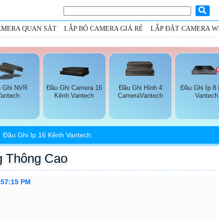
AMERA QUAN SÁT
LẮP BỘ CAMERA GIÁ RẺ
LẮP ĐẶT CAMERA WI
 Ghi NVR
Đầu Ghi Camera 16
Đầu Ghi Hình 4
Đầu Ghi Ip 8
Vantech
Kênh Vantech
CameraVantech
Vantech
Đầu Ghi Ip 16 Kênh Vantech
g Thông Cao
:57:15 PM