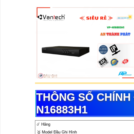
THÔNG SỐ CHÍNH 
N16883H1
☄️ Hãng
️🥈 Model Đầu Ghi Hình