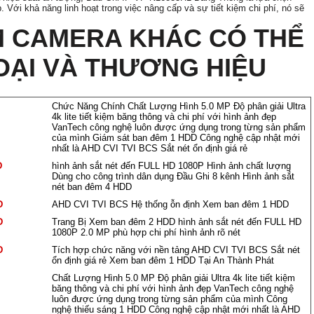
 Với khả năng linh hoạt trong việc nâng cấp và sự tiết kiệm chi phí, nó sẽ
 CAMERA KHÁC CÓ THỂ
OẠI VÀ THƯƠNG HIỆU
Chức Năng Chính Chất Lượng Hình 5.0 MP Độ phân giải Ultra
4k lite tiết kiệm băng thông và chi phí với hình ảnh đẹp
VanTech công nghệ luôn được ứng dụng trong từng sản phẩm
của mình Giám sát ban đêm 1 HDD Công nghệ cập nhật mới
nhất là AHD CVI TVI BCS Sắt nét ổn định giá rẻ
Đ
hình ảnh sắt nét đến FULL HD 1080P Hình ảnh chất lượng
Dùng cho công trình dân dụng Đầu Ghi 8 kênh Hình ảnh sắt
nét ban đêm 4 HDD
Đ
AHD CVI TVI BCS Hệ thống ỗn định Xem ban đêm 1 HDD
Đ
Trang Bị Xem ban đêm 2 HDD hình ảnh sắt nét đến FULL HD
1080P 2.0 MP phù hợp chi phí hình ảnh rõ nét
Đ
Tích hợp chức năng với nền tảng AHD CVI TVI BCS Sắt nét
ổn định giá rẻ Xem ban đêm 1 HDD Tại An Thành Phát
Chất Lượng Hình 5.0 MP Độ phân giải Ultra 4k lite tiết kiệm
băng thông và chi phí với hình ảnh đẹp VanTech công nghệ
luôn được ứng dụng trong từng sản phẩm của mình Công
nghệ thiếu sáng 1 HDD Công nghệ cập nhật mới nhất là AHD