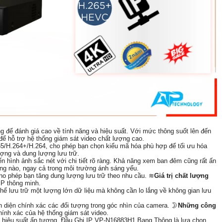
 để đánh giá cao về tính năng và hiệu suất. Với mức thông suốt lên đến
ể hỗ trợ hệ thống giám sát video chất lượng cao.
65/H.264+/H.264, cho phép bạn chọn kiểu mã hóa phù hợp để tối ưu hóa
ượng và dung lượng lưu trữ.
n hình ảnh sắc nét với chi tiết rõ ràng. Khả năng xem ban đêm cũng rất ấn
rọng nào, ngay cả trong môi trường ánh sáng yếu.
o phép bạn tăng dung lượng lưu trữ theo nhu cầu. ≋
Giá trị chất lượng
IP thông minh.
hể lưu trữ một lượng lớn dữ liệu mà không cần lo lắng về không gian lưu
ận diện chính xác các đối tượng trong góc nhìn của camera. 🌛
Những công
hính xác của hệ thống giám sát video.
à hiệu suất ấn tượng, Đầu Ghi IP VP-N16883H1 Bang Thông là lựa chọn