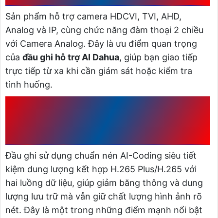
Sản phẩm hỗ trợ camera HDCVI, TVI, AHD,
Analog và IP, cùng chức năng đàm thoại 2 chiều
với Camera Analog. Đây là ưu điểm quan trọng
của
đầu ghi hỗ trợ AI Dahua
, giúp bạn giao tiếp
trực tiếp từ xa khi cần giám sát hoặc kiểm tra
tình huống.
2. CHUẨN NÉN AI-CODING VÀ
H.265 TIẾT KIỆM DUNG
LƯỢNG
Đầu ghi sử dụng chuẩn nén AI-Coding siêu tiết
kiệm dung lượng kết hợp H.265 Plus/H.265 với
hai luồng dữ liệu, giúp giảm băng thông và dung
lượng lưu trữ mà vẫn giữ chất lượng hình ảnh rõ
nét. Đây là một trong những điểm mạnh nổi bật