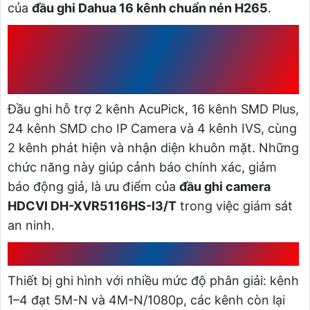
của
đầu ghi Dahua 16 kênh chuẩn nén H265
.
3. CHỨC NĂNG THÔNG MINH
HỖ TRỢ PHÂN LOẠI VÀ NHẬN
DIỆN
Đầu ghi hỗ trợ 2 kênh AcuPick, 16 kênh SMD Plus,
24 kênh SMD cho IP Camera và 4 kênh IVS, cùng
2 kênh phát hiện và nhận diện khuôn mặt. Những
chức năng này giúp cảnh báo chính xác, giảm
báo động giả, là ưu điểm của
đầu ghi camera
HDCVI DH-XVR5116HS-I3/T
trong việc giám sát
an ninh.
4. GHI HÌNH ĐA ĐỘ PHÂN GIẢI
Thiết bị ghi hình với nhiều mức độ phân giải: kênh
1–4 đạt 5M-N và 4M-N/1080p, các kênh còn lại