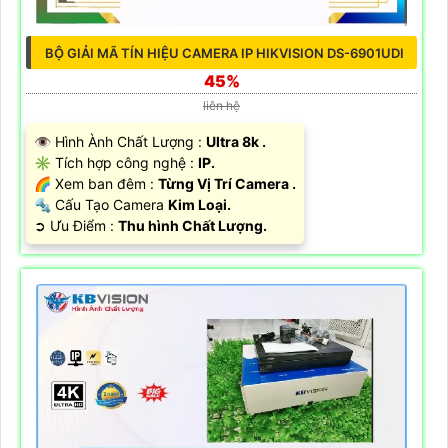
BỘ GIẢI MÃ TÍN HIỆU CAMERA IP HIKVISION DS-6901UDI
45%
liên hệ
👁 Hình Ành Chất Lượng :
Ultra 8k .
✳️ Tích hợp công nghệ :
IP.
🌈 Xem ban đêm :
Từng Vị Trí Camera .
🔩 Cấu Tạo Camera
Kim Loại.
️➲ Ưu Điểm :
Thu hình Chất Lượng.