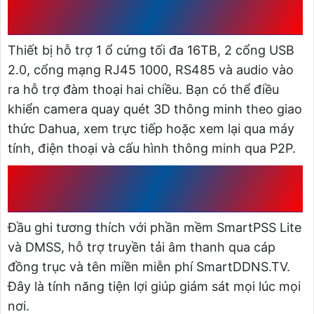
ĐIỀU KHIỂN
Thiết bị hỗ trợ 1 ổ cứng tối đa 16TB, 2 cổng USB
2.0, cổng mạng RJ45 1000, RS485 và audio vào
ra hỗ trợ đàm thoại hai chiều. Bạn có thể điều
khiển camera quay quét 3D thông minh theo giao
thức Dahua, xem trực tiếp hoặc xem lại qua máy
tính, điện thoại và cấu hình thông minh qua P2P.
7. HỖ TRỢ PHẦN MỀM VÀ TÊN
MIỀN MIỄN PHÍ
Đầu ghi tương thích với phần mềm SmartPSS Lite
và DMSS, hỗ trợ truyền tải âm thanh qua cáp
đồng trục và tên miền miễn phí SmartDDNS.TV.
Đây là tính năng tiện lợi giúp giám sát mọi lúc mọi
nơi.