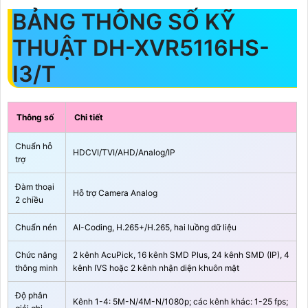
BẢNG THÔNG SỐ KỸ
THUẬT DH-XVR5116HS-
I3/T
Thông số
Chi tiết
Chuẩn hỗ
HDCVI/TVI/AHD/Analog/IP
trợ
Đàm thoại
Hỗ trợ Camera Analog
2 chiều
Chuẩn nén
AI-Coding, H.265+/H.265, hai luồng dữ liệu
Chức năng
2 kênh AcuPick, 16 kênh SMD Plus, 24 kênh SMD (IP), 4
thông minh
kênh IVS hoặc 2 kênh nhận diện khuôn mặt
Độ phân
Kênh 1-4: 5M-N/4M-N/1080p; các kênh khác: 1-25 fps;