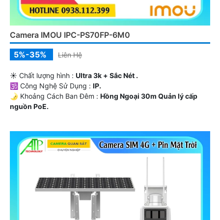
Camera IMOU IPC-PS70FP-6M0
5%-35%
Liên Hệ
☀️ Chất lượng hình :
Ultra 3k + Sắc Nét .
🕉️ Công Nghệ Sử Dụng :
IP.
🌛 Khoảng Cách Ban Đêm :
Hồng Ngoại 30m Quản lý cấp
nguồn PoE.
🔩 Cấu Tạo Camera
IP67 xoay 360.
️🎙 Tích Hợp :
Công Nghệ AI.