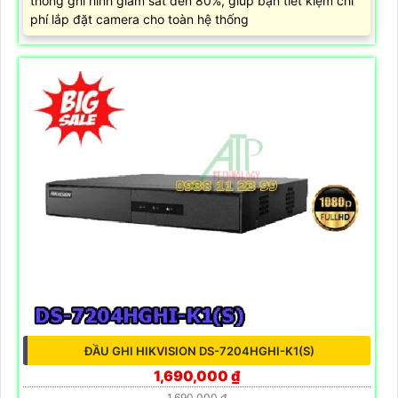
thông ghi hình giám sát đến 80%, giúp bạn tiết kiệm chi
phí lắp đặt camera cho toàn hệ thống
ĐẦU GHI HIKVISION DS-7204HGHI-K1(S)
1,690,000 ₫
1,690,000 ₫