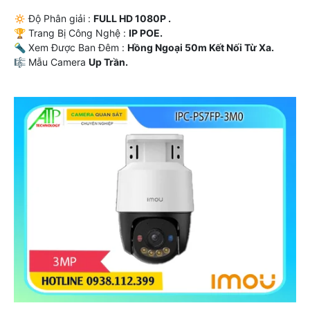
🔅 Độ Phân giải :
FULL HD 1080P .
🏆 Trang Bị Công Nghệ :
IP POE.
🔦 Xem Được Ban Đêm :
Hồng Ngoại 50m Kết Nối Từ Xa.
🎼️ Mẫu Camera
Up Trần.
️♚ Chức Năng :
Công Nghệ AI.