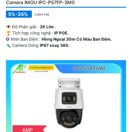
Camera IMOU IPC-PS7FP-3M0
5%-35%
Liên Hệ
👁 Độ Phân giải :
2K Lite .
🏆 Tích hợp công nghệ :
IP POE.
✪ Nhìn Ban Đêm :
Hồng Ngoại 30m Có Màu Ban Ðêm.
🔩 Camera Dòng
IP67 xoay 360.
️👮 Tích Hợp :
Thu Âm Và Loa.