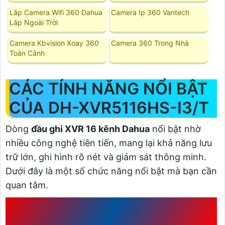
Lắp Camera Wifi 360 Dahua
Camera Ip 360 Vantech
Lắp Ngoài Trời
Camera Kbvision Xoay 360
Camera 360 Trong Nhà
Toàn Cảnh
CÁC TÍNH NĂNG NỔI BẬT
CỦA DH-XVR5116HS-I3/T
Dòng
đầu ghi XVR 16 kênh Dahua
nổi bật nhờ
nhiều công nghệ tiên tiến, mang lại khả năng lưu
trữ lớn, ghi hình rõ nét và giám sát thông minh.
Dưới đây là một số chức năng nổi bật mà bạn cần
quan tâm.
1. HỖ TRỢ ĐA CHUẨN CAMERA
VÀ ĐÀM THOẠI 2 CHIỀU