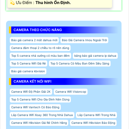
️💫 Ưu Điểm :
Thu hình Ổn Định.
CAMERA THEO CHỨC NĂNG
Báo giá camera 2 mắt dahua mới
Báo Giá Camera Imou Ngoài Trời
Camera đàm thoại 2 chiều to rõ nên dùng
Top 5 camera nhà xưởng có màu ban đêm
bảng báo giá camera ip dahua
Top 5 Camera Wifi Giá Rẻ
Top 5 Camera Có Màu Ban Đêm Siêu Sáng
Báo giá camera kbvision
CAMERA KẾT NỐI WIFI
Camera Wifi Độ Phân Giải 2K
Camera Wifi Visioncop
Top 5 Camera Wifi Cho Gia Đình Nên Dùng
Camera Wifi Vantech Có Báo Động
Lắp Camera Wifi Xoay 360 Trong Nhà Dahua
Lắp Camera Wifi Trong Nhà
Camera Wifi Hikvision Giá Rẻ Chính Hãng
Camera Wifi Hikvision Báo Động