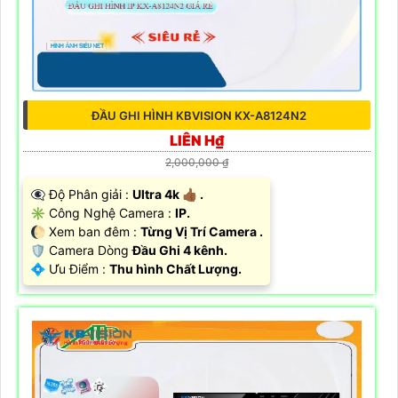
ĐẦU GHI HÌNH KBVISION KX-A8124N2
LIÊN H₫
2,000,000 ₫
👁️‍🗨 Độ Phân giải :
Ultra 4k 👍🏾 .
✳️ Công Nghệ Camera :
IP.
🌔 Xem ban đêm :
Từng Vị Trí Camera .
🛡 Camera Dòng
Đầu Ghi 4 kênh.
️💠 Ưu Điểm :
Thu hình Chất Lượng.