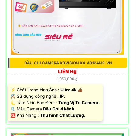
ĐẦU GHI CAMERA KBVISION KX-A8124N2-VN
LIÊN H₫
1,950,000 ₫
️⚡ Chất lượng hình Ảnh :
Ultra 4k 👍🏾 .
⚒ Sử dụng công nghệ :
IP.
🌜 Tầm Nhìn Ban Đêm :
Từng Vị Trí Camera .
🗜️ Mẫu Camera
Đầu Ghi 4 kênh.
️🆑 Khả Năng :
Thu hình Chất Lượng.