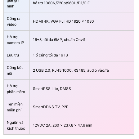
giải ghi
hỗ trợ 1080N/720p/960H/D1/CIF
hình
Cổng ra
HDMI 4K, VGA FullHD 1920 × 1080
video
Hỗ trợ
16+8, tối đa 6MP, chuẩn Onvif
camera IP
Lưu trữ
1 ổ cứng tối đa 16TB
Cổng kết
2 USB 2.0, RJ45 1000, RS485, audio vào/ra
nối
Hỗ trợ
SmartPSS Lite, DMSS
phần mềm
Tên miền
SmartDDNS.TV, P2P
miễn phí
Nguồn và
12VDC 2A, 260 × 237.8 × 47.6 mm
kích thước