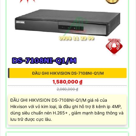
ĐẦU GHI HIKVISION DS-7108NI-Q1/M
1,580,000 ₫
2,060,000 ₫
ĐẦU GHI HIKVISION DS-7108NI-Q1/M giá rẻ của
Hikvison với vỏ kim loại, là đầu ghi hỗ trợ 8 kênh ip 4MP,
dùng siêu chuẩn nén H.265+ , giảm mạnh băng thông và
lưu trữ được cực lâu.