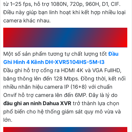
từ 1–25 fps, hỗ trợ 1080N, 720p, 960H, D1, CIF.
Điều này giúp bạn linh hoạt khi kết hợp nhiều loại
camera khác nhau.
5. KẾT NỐI VÀ HIỂN THỊ LINH
HOẠT
Một số sản phẩm tương tự chất lượng tốt
Đầu
Ghi Hình 4 Kênh DH-XVR5104HS-5M-I3
Đầu ghi hỗ trợ cổng ra HDMI 4K và VGA FullHD,
băng thông lên đến 128 Mbps. Đồng thời, kết nối
nhiều nhãn hiệu camera IP (16+8) với chuẩn
Onvif hỗ trợ camera lên đến 6MP. Đây là lý do
đầu ghi an ninh Dahua XVR
trở thành lựa chọn
phổ biến cho hệ thống giám sát quy mô vừa và
lớn.
6. LƯU TRỮ LỚN VÀ TIỆN ÍCH