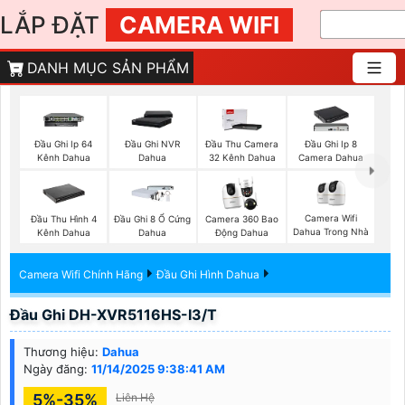
LẮP ĐẶT
CAMERA WIFI
DANH MỤC SẢN PHẨM
Đầu Ghi Ip 64
Đầu Ghi NVR
Đầu Thu Camera
Đầu Ghi Ip 8
Kênh Dahua
Dahua
32 Kênh Dahua
Camera Dahua
Camera Wifi
Đầu Thu Hình 4
Đầu Ghi 8 Ổ Cứng
Camera 360 Bao
Dahua Trong Nhà
Kênh Dahua
Dahua
Động Dahua
Camera Wifi Chính Hãng
Đầu Ghi Hình Dahua
Đầu Ghi DH-XVR5116HS-I3/T
Thương hiệu:
Dahua
Ngày đăng:
11/14/2025 9:38:41 AM
5%-35%
Liên Hệ