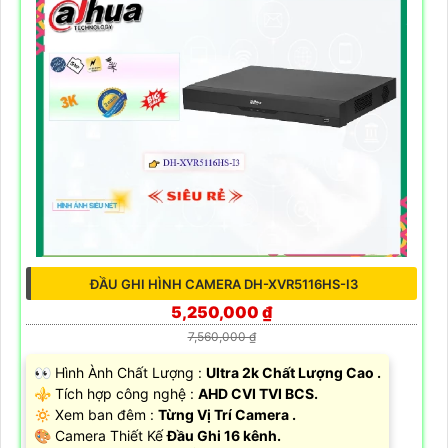
ĐẦU GHI HÌNH CAMERA DH-XVR5116HS-I3
5,250,000 ₫
7,560,000 ₫
️👀 Hình Ành Chất Lượng :
Ultra 2k Chất Lượng Cao .
⚜️ Tích hợp công nghệ :
AHD CVI TVI BCS.
🔅 Xem ban đêm :
Từng Vị Trí Camera .
🎨 Camera Thiết Kế
Đầu Ghi 16 kênh.