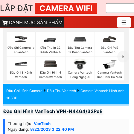
LẮP ĐẶT
CAMERA WIFI
DANH MỤC SẢN PHẨM
Đầu Ghi Camera Ip
Đầu Thu Ip 32
Đầu Thu Camera
Đầu Ghi PoE
4 Vantech
Kênh Vantech
32 Kênh Vantech
Vantech
Đầu Ghi 8 Kênh
Đầu Ghi Hình 4
Camera Vantech
Camera Vantech
Vantech
CameraVantech
Công Nghệ Ai
Ban Đêm Có Màu
Đầu Ghi Hình Camera
Đầu Thu Vantech
Camera Vantech Hình Ảnh
1080P
Đàu Ghi Hình VanTech VPH-N4464/32PoE
Thương hiệu:
VanTech
Ngày đăng:
8/22/2023 3:22:40 PM