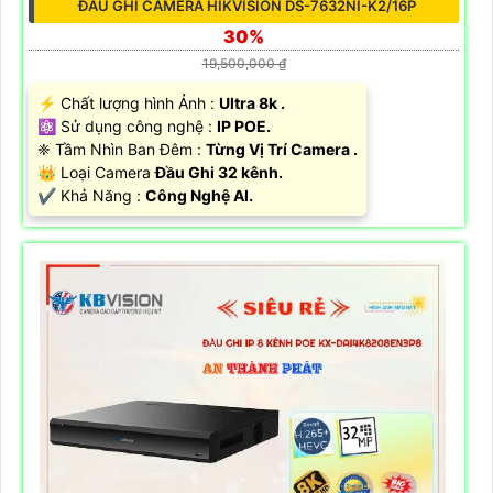
ĐẦU GHI CAMERA HIKVISION DS-7632NI-K2/16P
30%
19,500,000 ₫
️⚡ Chất lượng hình Ảnh :
Ultra 8k .
⚛️ Sử dụng công nghệ :
IP POE.
❈ Tầm Nhìn Ban Đêm :
Từng Vị Trí Camera .
👑 Loại Camera
Đầu Ghi 32 kênh.
️✔️ Khả Năng :
Công Nghệ AI.