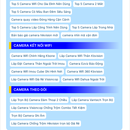
Top 5 Camera Wifi Cho Gia Đình Nên Dùng
Top 5 Camera 2 Mắt
Top 5 Camera Có Màu Ban Đêm Siêu Sáng
Camera quay video Đóng Hàng Cận Cảnh
Top 5 Camera Lắp Công Trình Nên Dùng
Top 5 Camera Lắp Trong Nhà
Bản báo giá camera hikvision mới
camera nhìn mã vận đơn
CAMERA KẾT NỐI WIFI
Camera Wifi Chính Hãng Kbone
Lắp Camera Wifi Thân Kbvision
Lắp Đặt Camera Thân Ngoài Trời Imou
Camera Ezviz Báo Động
Camera Wifi Imou Cube Ghi Hình Nét
Camera Wifi 360 Kbvision
Lắp Camera Wifi Giá Rẻ Visioncop
Camera Wifi Dahua Ngoài Trời
CAMERA THEO GÓI
Lắp Trọn Bộ Camera Đàm Thoại 2 Chiều
Lắp Camera Vantech Trọn Bộ
Lắp Camera Visioncop Chống Trộm Combo Tiết Kiệm
Trọn Bộ Camera Ghi Âm
Lắp Camera Chống Trộm Hikvision trọn bộ Giá Rẻ