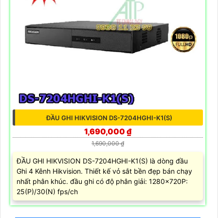
ĐẦU GHI HIKVISION DS-7204HGHI-K1(S)
1,690,000 ₫
1,690,000 ₫
ĐẦU GHI HIKVISION DS-7204HGHI-K1(S) là dòng đầu
Ghi 4 Kênh Hikvision. Thiết kế vỏ sắt bền đẹp bán chạy
nhất phân khúc. đầu ghi có độ phân giải: 1280×720P:
25(P)/30(N) fps/ch