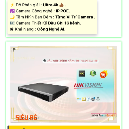
️⚡ Độ Phân giải :
Ultra 4k 👍🏾 .
🕉️ Camera Công nghệ :
IP POE.
🌙 Tầm Nhìn Ban Đêm :
Từng Vị Trí Camera .
🎼️ Camera Thiết Kế
Đầu Ghi 16 kênh.
️⌘ Khả Năng :
Công Nghệ AI.