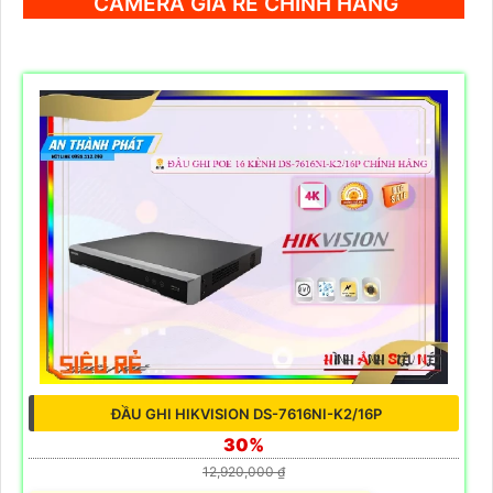
CAMERA GIÁ RẺ CHÍNH HÃNG
ĐẦU GHI HIKVISION DS-7616NI-K2/16P
30%
12,920,000 ₫