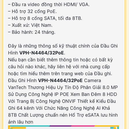
– Đầu ra video đồng thời HDMI/ VGA.
– Hỗ trợ 32 cổng PoE.
– Hỗ trợ 8 cổng SATA, tối đa 8TB.
– Xuất xứ: Việt Nam.
– Bảo hành: 24 tháng.
Đây là những thông số kỹ thuật chính của Đầu Ghi
Hình
VPH-N4464/32PoE
.
Nếu bạn cần biết thêm thông tin hoặc có bất kỳ
câu hỏi nào khác, hãy liên hệ với nhà cung cấp
hoặc tìm hiểu thêm trên trang web của Đầu ghi.
Đầu Ghi Hình
VPH-N4464/32PoE
Camera
VanTech Thương Hiệu Uy Tín Độ Phân Giải 8.0 MP
Sử Dụng Công Nghệ IP POE Xem Ban Đêm 8 HDD
Với Trang Bị Công Nghệ ONVIF Thiết kế Kiểu Đầu
Ghi 64 kênh Với Chức Năng Công Nghệ AI Khả
8TB Chất Lượng chuẩn nén Hổ Trợ eSATA lưu hình
ảnh lâu hơn