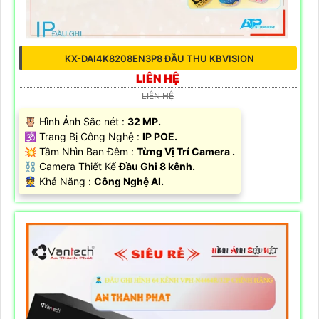
KX-DAI4K8208EN3P8 ĐẦU THU KBVISION
LIÊN HỆ
LIÊN HỆ
🦉 Hình Ảnh Sắc nét :
32 MP.
🕉️ Trang Bị Công Nghệ :
IP POE.
💥 Tầm Nhìn Ban Đêm :
Từng Vị Trí Camera .
⛓ Camera Thiết Kế
Đầu Ghi 8 kênh.
️👮 Khả Năng :
Công Nghệ AI.