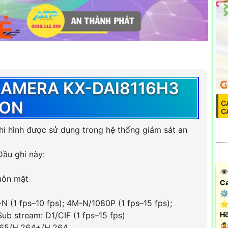
CAMERA KX-DAI8116H3
ION
C
C
ghi hình được sử dụng trong hệ thống giám sát an
Đầu ghi này:
👁
huôn mặt
Ca
⚙
N (1 fps–10 fps); 4M-N/1080P (1 fps–15 fps);
⭐
ub stream: D1/CIF (1 fps–15 fps)
Hồ

265/H.264+/H.264