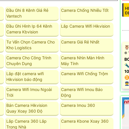
H
Đầu Ghi 8 Kênh Giá Rẻ
Camera Chống Nhiễu Tốt
Đ
Vantech
Đầu Ghi Hình Ip 64 Kênh
Lắp Camera Wifi Hikvision
Camera Kbvision
Tư Vấn Chọn Camera Cho
Camera Giá Rẻ Nhất
🦉
Kho Logistics
®️
Camera Cho Công Trình
Camera Nhìn Màn Hình
B
Chuyên Dụng
Máy Tính
🔦
10
u
Lắp đặt camera wifi
Camera Wifi Chống Trộm
♊
Hikvision báo động
️
Camera Wifi Imou Ngoài
Camera Wifi Imou Báo
Trời
Động
Bán Camera Hikvision
Camera Imou 360
Quay Xoay 360 Độ
Lắp Camera 360 Lắp
Camera Kbone Xoay 360
Trong Nhà