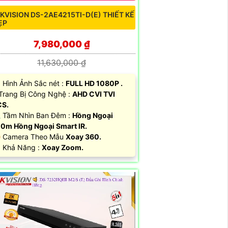
IKVISION DS-2AE4215TI-D(E) THIẾT KẾ
ẸP
7,980,000 ₫
11,630,000 ₫
 Hình Ảnh Sắc nét :
FULL HD 1080P .
 Trang Bị Công Nghệ :
AHD CVI TVI
CS.
 Tầm Nhìn Ban Đêm :
Hồng Ngoại
0m Hồng Ngoại Smart IR.
 Camera Theo Mẫu
Xoay 360.
 Khả Năng :
Xoay Zoom.