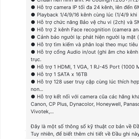
Camera Ghi Âm Hikvision
● Hỗ trợ camera IP tối đa 24 kênh, lên đến 
Camera HIKVISION Có Màu Ban Đêm
● Playback 1/4/9/16 kênh cùng lúc (1/4/9 khi
Camera Quan Sát Có Màu Khi Ánh Sáng Yếu
● Hỗ trợ chức năng Bảo vệ chu vi (2ch) và S
Camera Giám Sát Ban Đêm Hikvision
● Hỗ trợ 2 kênh Face recognition (camera ana
● Cảnh báo người lạ: phát hiện người lạ mặt (
Thiết Bị Mạng
● Hỗ trợ tìm kiếm và phân loại theo mục tiêu
● Hỗ trợ cổng Audio in/out (ghi âm cho kênh 
trục.
Thiết Bị Mạng
● Hỗ trợ 1 HDMI, 1 VGA, 1 RJ-45 Port (1000 
Switch HIKVISION
● Hỗ trợ 1 SATA x 16TB
Switch Dahua
● Hỗ trợ 128 user truy cập cùng lúc thích h
Thiết Bị Mạng Ruijie
non...
Thiết Bị Mạng KBvision
● Hỗ trợ kết nối với camera cũa các hãng khá
Canon, CP Plus, Dynacolor, Honeywell, Panaso
Đầu Ghi Hình
Vivotek,...
Đây là một số thông số kỹ thuật cơ bản về Đ
Đầu Ghi Camera
Tuy nhiên, để biết thêm chi tiết về Đầu ghi n
Đầu Ghi Dahua