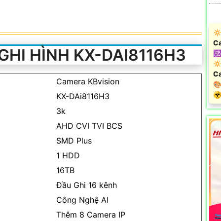
🔅
Ca
GHI HÌNH KX-DAI8116H3
🕉
🔅
Ca
Camera KBvision

️☣
KX-DAi8116H3
3k
AHD CVI TVI BCS
SMD Plus
1 HDD
16TB
Đầu Ghi 16 kênh
Công Nghệ AI
Thêm 8 Camera IP