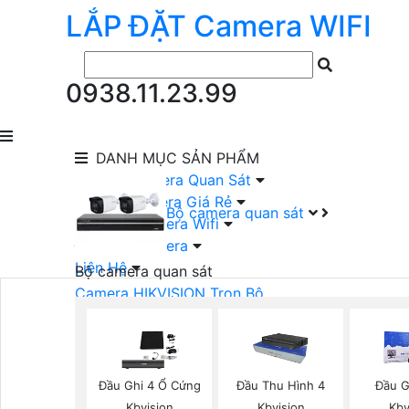
LẮP ĐẶT
Camera
WIFI
0938.11.23.99
DANH MỤC
SẢN PHẨM
lắp Đặt Camera Quan Sát
Lắp Bộ Camera Giá Rẻ
Bộ camera quan sát
Lắp Đặt Camera Wifi
Đầu Ghi Camera
Liên Hệ
Bộ camera quan sát
Camera HIKVISION Trọn Bộ
Camera KBVISION Trọn Bộ
Camera DAHUA Trọn Bộ
Camera giá Rẻ Trọn Bộ
Bộ Camera Nên Dùng
Đầu Ghi 4 Ổ Cứng
Đầu Thu Hình 4
Đầu G
Bộ Camera Có Màu Ban Đêm
Kbvision
Kbvision
Kbv