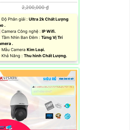
2,200,000 ₫
 Độ Phân giải :
Ultra 2k Chất Lượng
o .
️ Camera Công nghệ :
IP Wifi.
 Tầm Nhìn Ban Đêm :
Từng Vị Trí
mera .
 Mẫu Camera
Kim Loại.
️ Khả Năng :
Thu hình Chất Lượng.