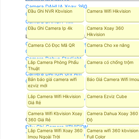
Camera DAHUA Xoay 360
Đầu Ghi NVR Kbvision
Camera Wifi Hikvision
Camera DAHUA 2MP
Camera DAHUA 4MP
Đầu Ghi Camera Ip 4k
Camera Xoay 360
Camera DAHUA 8MP
Hikvision
LẮP ĐẶT CAMERA DAHUA
Camera DAHUA Báo Động
Camera Có Đọc Mã QR
Camera Cho xe nâng
Camera Dahua Quan Sát Ban Đêm Rõ Nét
Camera Dahua Starlight
Lắp Camera Phòng Phẩu
Camera có chống trộm
Camera Dahua Ban Đêm Có Màu
Thuật
Camera DAHUA Ghi Âm
Bản báo giá camera wifi
Báo Giá Camera Wifi Imo
Camera DAHUA Zoom
ezviz mới
Lắp Camera Wifi Hikvision
Camera Ezviz Cube
Camera Kbvision
Giá Rẻ
Camera Wifi Kbvision Xoay
Camera Dahua Xoay 360
Camera Kbvision
360 Giá Rẻ
Độ
Đầu Ghi Camera KBVISION
Lắp Camera Wifi Xoay 360
Camera wifi 360 kbvision
Trọn Bộ Camera KBvision
Imou Ngoài Trời
Full Color