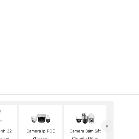
ình 32
Camera Ip POE
Camera Bám Sát
ision
Kbvision
Chuyển Động