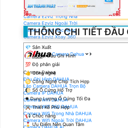
Camera Ezviz
Camera Ezviz Trong Nhà
Camera Ezviz Ngoài Trời
THÔNG CHI TIẾT ĐẦU 
Camera Ezviz Góc Rộng
Camera Ezviz Xoay 360
💎 Sản Xuất
Camera Dahua
📝 Model Đầu Ghi Hình
💯 Độ phân giải
Camera Dahua
👍 Công nghệ
Đầu Ghi Hình DAHUA
♋ Công Nghệ Chip Tích Hợp
Lắp Camera DAHUA Trọn Bộ
🌔 Số Ổ Cứng Hổ Trợ
Camera IP DAHUA
✺ Dung Lượng Ổ Cứng Tối Đa
Camera Wifi DAHUA
Camera Wifi 360 DAHUA
⚒ Thiết Kế Phù Hợp
Camera Wifi Trong Nhà DAHUA
📢 Chức năng
Camera Wifi Ngoài Trời DAHUA
🎖️ Ưu Điểm Nên Quan Tâm
Camera DAHUA AI