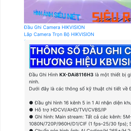
Camera Hikvision
Camera Hikvision
Đầu Ghi Camera HIKVISION
Lắp Camera Trọn Bộ HIKVISION
Camera HIKVISION Ai
THÔNG SỐ ĐẦU GHI 
Camera Wifi HIKVISION
Camera Wifi 360 HIKVISION
THƯƠNG HIỆU KBVIS
Camera Wifi Trong Nhà HIKVISION
Camera Wifi Ngoài Trời HIKVISION
Đầu Ghi Hình
KX-DAi8116H3
là một thiết bị 
Camera IP HIKVISION
ninh.
Camera HIKVISION Xoay 360
Dưới đây là các thông số kỹ thuật chi tiết về 
Camera ZOOM Sắc Nét HIKVISION
Camera HIKVISION 2MP
● Đầu ghi hình 16 kênh 5 in 1 AI nhận diện k
Camera HIKVISION 4MP
● Hỗ trợ HDCVI/AHD/TVI/CVBS/IP
Camera HIKVISION 8MP
● Ghi hình: Main stream: Tất cả các kênh: 5M-
LẮP ĐẶT CAMERA HIKVISION
1080N/720P/960H/D1/CIF (1 fps–25/30 fps); S
Camera HIKVISION Báo Động
● Chuẩn nén hình ảnh: AI Coding/H.265+/H.