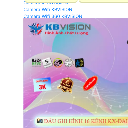
Camera IP KBVISION
Camera Wifi KBVISION
Camera Wifi 360 KBVISION
Camera Wifi Trong Nhà KBVISION
Camera Wifi Ngoài Trời KBVISION
Camera Ai KBVISION
Camera KBVISION XOAY 360
Camera KBVISION 2.0 MP
Camera KBVISION 4.0 MP
Camera KBVISION 8.0 MP
LẮP ĐẶT CAMERA KBVISION
Camera KBVISION Báo Động
Camera KBVISION Ghi Âm
Camera KBVISION Zoom Xa
Camera KBVISION có Màu Ban Đêm
Camera KBVISION có Màu Sắc Khi Ánh Sáng Yế
Camera Quan Sát Ban Đêm Rõ Nét KBVISION