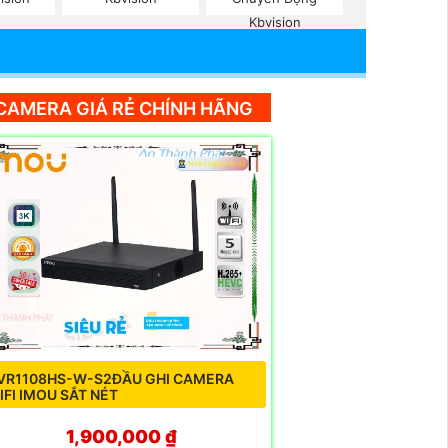
Kbvision
CAMERA GIÁ RẺ CHÍNH HÃNG
VR1108HS-W-S2ĐẦU GHI CAMERA
IFI IMOU SẮT NÉT
1,900,000 ₫