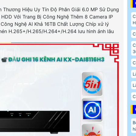
 Thương Hiệu Uy Tín Độ Phân Giải 6.0 MP Sử Dụng
HDD Với Trang Bị Công Nghệ Thêm 8 Camera IP
C
H
g Công Nghệ AI Khả 16TB Chất Lượng Chíp xử lý
 nén H.265+/H.265/H.264+/H.264 lưu hình ảnh lâu
C
C
3
C
L
L
C
B
h