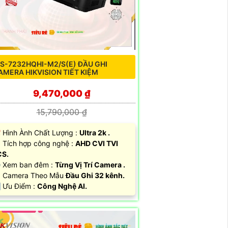
DS-7232HQHI-M2/S(E) ĐẦU GHI
AMERA HIKVISION TIẾT KIỆM
9,470,000 ₫
15,790,000 ₫
 Hình Ành Chất Lượng :
Ultra 2k .
 Tích hợp công nghệ :
AHD CVI TVI
CS.
 Xem ban đêm :
Từng Vị Trí Camera .
️ Camera Theo Mẫu
Đầu Ghi 32 kênh.
 Ưu Điểm :
Công Nghệ AI.