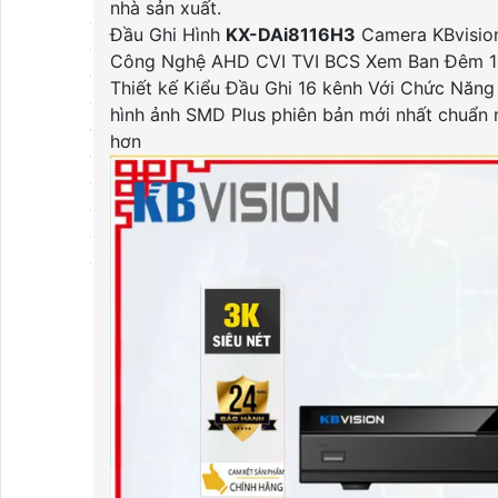
nhà sản xuất.
Đầu Ghi Hikvision
Đầu Ghi Hình
KX-DAi8116H3
Camera KBvision
Đầu Ghi Kbvision
Công Nghệ AHD CVI TVI BCS Xem Ban Đêm 1 
Đầu Ghi Vantech
Thiết kế Kiểu Đầu Ghi 16 kênh Với Chức Năn
Đầu Ghi Wifi
hình ảnh SMD Plus phiên bản mới nhất chuẩn
Đầu Ghi Số Kênh
hơn
Đầu Ghi 4 Kênh
Đầu Ghi 8 Kênh
Đầu Ghi 16 Kênh
Đầu Ghi 32 Kênh
Đầu Ghi 64 Kênh
Máy Chấm Công
Máy Chấm Công
Máy Chấm Công Hikvision
Máy Chấm Công Dahua
Máy Chấm Công Kbvision