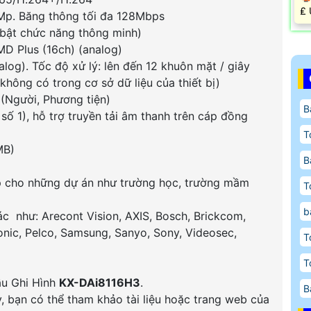
️₤
6Mp. Băng thông tối đa 128Mbps
 bật chức năng thông minh)
MD Plus (16ch) (analog)
log). Tốc độ xử lý: lên đến 12 khuôn mặt / giây
không có trong cơ sở dữ liệu của thiết bị)
 (Người, Phương tiện)
B
số 1), hỗ trợ truyền tải âm thanh trên cáp đồng
T
MB)
B
ợp cho những dự án như trường học, trường mầm
T
b
c như: Arecont Vision, AXIS, Bosch, Brickcom,
nic, Pelco, Samsung, Sanyo, Sony, Videosec,
T
T
ầu Ghi Hình
KX-DAi8116H3
.
B
ày, bạn có thể tham khảo tài liệu hoặc trang web của