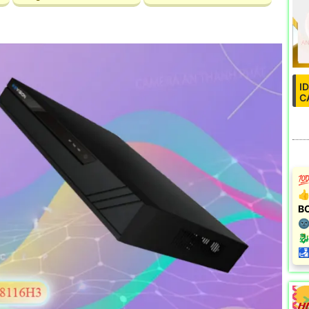
I
C
💯
👍
B
🌚
🐉
️
u