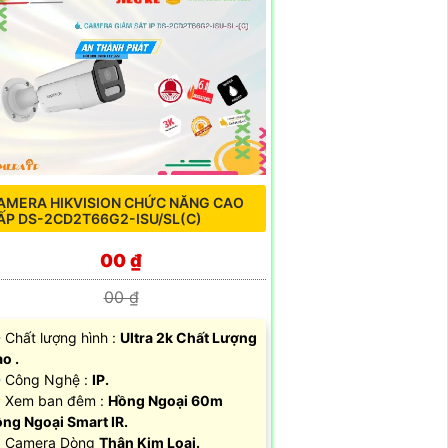
AMERA HIKVISION CHỨC NĂNG CAO
ẤP DS-2CD2T66G2-ISU/SL(C)
00 ₫
00 ₫
 Chất lượng hình :
Ultra 2k Chất Lượng
o .
 Công Nghệ :
IP.
 Xem ban đêm :
Hồng Ngoại 60m
ng Ngoại Smart IR.
 Camera Dòng
Thân Kim Loại.