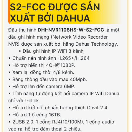
S2-FCC ĐƯỢC SẢN
XUẤT BỞI DAHUA
Đầu thu hình
DHI-NVR1108HS-W-S2-FCC
là một
đầu ghi hình mạng (Network Video Recorder
NVR) được sản xuất bởi hãng Dahua Technology.
• Đầu ghi hình IP WIFI 8 kênh
• Chuẩn nén hình ảnh H.265+/H.264
• Hỗ trợ hiển thị 4CH@1080P.
• Xem lại đồng thời 4/8 kênh.
• Băng thông đầu vào max 40Mpb.
• Hỗ trợ lên đến camera 6MP.
• Tính năng tự động kết nối camera IP Wifi Dahua
chỉ với 1-click
• Hỗ trợ kết nối chuẩn tương thích Onvif 2.4
• Hỗ trợ 1 ổ cứng 16TB.
• 2USB 2.0, 1 cổng RJ4(10/100M), 1 cổng audio
vào ra, hỗ trợ đàm thoại 2 chiều.