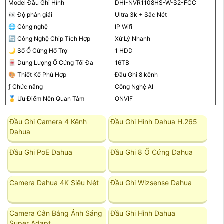
Model Đầu Ghi Hình
DHI-NVR1108HS-W-S2-FCC
️👀 Độ phân giải
Ultra 3k + Sắc Nét
🌐 Công nghệ
IP Wifi
🔄 Công Nghệ Chip Tích Hợp
Xử Lý Nhanh
🌙 Số Ổ Cứng Hổ Trợ
1 HDD
🀄 Dung Lượng Ổ Cứng Tối Đa
16TB
🎨 Thiết Kế Phù Hợp
Đầu Ghi 8 kênh
ƒ Chức năng
Công Nghệ AI
🥇️ Ưu Điểm Nên Quan Tâm
ONVIF
Đầu Ghi Camera 4 Kênh
Đầu Ghi Hình Dahua H.265
Dahua
Đầu Ghi PoE Dahua
Đầu Ghi 8 Ổ Cứng Dahua
Camera Dahua 4K Siêu Nét
Đầu Ghi Wizsense Dahua
Camera Cân Bằng Ánh Sáng
Đầu Ghi Hình Dahua
Super Adapt