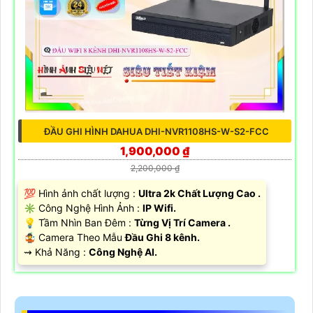
ĐẦU GHI HÌNH DAHUA DHI-NVR1108HS-W-S2-FCC
1,900,000 ₫
2,200,000 ₫
💯 Hình ảnh chất lượng :
Ultra 2k Chất Lượng Cao .
✳️ Công Nghệ Hình Ảnh :
IP Wifi.
💡 Tầm Nhìn Ban Đêm :
Từng Vị Trí Camera .
🤹 Camera Theo Mẫu
Đầu Ghi 8 kênh.
️⇝ Khả Năng :
Công Nghệ AI.