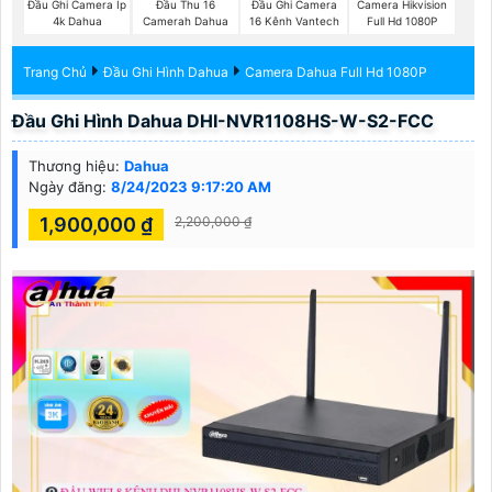
Đầu Ghi Camera Ip
Đầu Thu 16
Đầu Ghi Camera
Camera Hikvision
4k Dahua
Camerah Dahua
16 Kênh Vantech
Full Hd 1080P
Trang Chủ
Đầu Ghi Hình Dahua
Camera Dahua Full Hd 1080P
Đầu Ghi Hình Dahua DHI-NVR1108HS-W-S2-FCC
Thương hiệu:
Dahua
Ngày đăng:
8/24/2023 9:17:20 AM
1,900,000 ₫
2,200,000 ₫