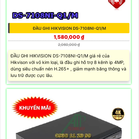
ĐẦU GHI HIKVISION DS-7108NI-Q1/M
1,580,000 ₫
2,060,000 ₫
ĐẦU GHI HIKVISION DS-7108NI-Q1/M giá rẻ của
Hikvison với vỏ kim loại, là đầu ghi hỗ trợ 8 kênh ip 4MP,
dùng siêu chuẩn nén H.265+ , giảm mạnh băng thông và
lưu trữ được cực lâu.