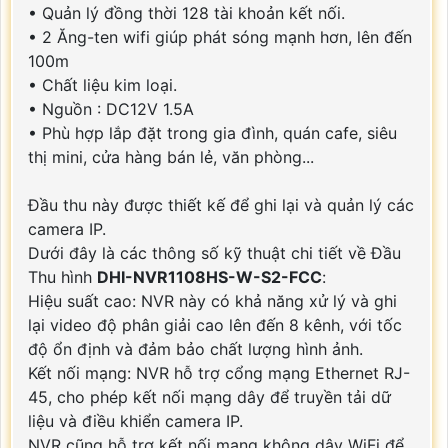
• Quản lý đồng thời 128 tài khoản kết nối.
• 2 Ăng-ten wifi giúp phát sóng mạnh hơn, lên đến
100m
• Chất liệu kim loại.
• Nguồn : DC12V 1.5A
• Phù hợp lắp đặt trong gia đình, quán cafe, siêu
thị mini, cửa hàng bán lẻ, văn phòng...
Đầu thu này được thiết kế để ghi lại và quản lý các
camera IP.
Dưới đây là các thông số kỹ thuật chi tiết về Đầu
Thu hình
DHI-NVR1108HS-W-S2-FCC
:
Hiệu suất cao: NVR này có khả năng xử lý và ghi
lại video độ phân giải cao lên đến 8 kênh, với tốc
độ ổn định và đảm bảo chất lượng hình ảnh.
Kết nối mạng: NVR hỗ trợ cổng mạng Ethernet RJ-
45, cho phép kết nối mạng dây để truyền tải dữ
liệu và điều khiển camera IP.
NVR cũng hỗ trợ kết nối mạng không dây WiFi để