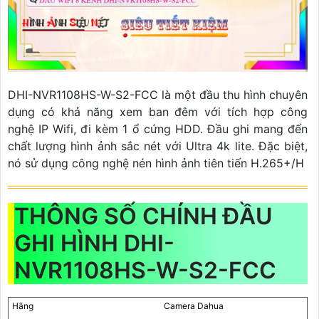
DHI-NVR1108HS-W-S2-FCC là một đầu thu hình chuyên
dụng có khả năng xem ban đêm với tích hợp công
nghệ IP Wifi, đi kèm 1 ổ cứng HDD. Đầu ghi mang đến
chất lượng hình ảnh sắc nét với Ultra 4k lite. Đặc biệt,
nó sử dụng công nghệ nén hình ảnh tiên tiến H.265+/H
THÔNG SỐ CHÍNH ĐẦU
GHI HÌNH DHI-
NVR1108HS-W-S2-FCC
Hãng
Camera Dahua