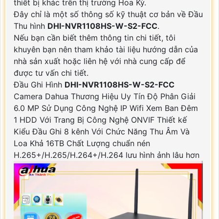
thiết bị khác trên thị trường Hoa Kỳ.
Đây chỉ là một số thông số kỹ thuật cơ bản về Đầu
Thu hình
DHI-NVR1108HS-W-S2-FCC
.
Nếu bạn cần biết thêm thông tin chi tiết, tôi
khuyên bạn nên tham khảo tài liệu hướng dẫn của
nhà sản xuất hoặc liên hệ với nhà cung cấp để
được tư vấn chi tiết.
Đầu Ghi Hình
DHI-NVR1108HS-W-S2-FCC
Camera Dahua Thương Hiệu Uy Tín Độ Phân Giải
6.0 MP Sử Dụng Công Nghệ IP Wifi Xem Ban Đêm
1 HDD Với Trang Bị Công Nghệ ONVIF Thiết kế
Kiểu Đầu Ghi 8 kênh Với Chức Năng Thu Âm Và
Loa Khả 16TB Chất Lượng chuẩn nén
H.265+/H.265/H.264+/H.264 lưu hình ảnh lâu hơn