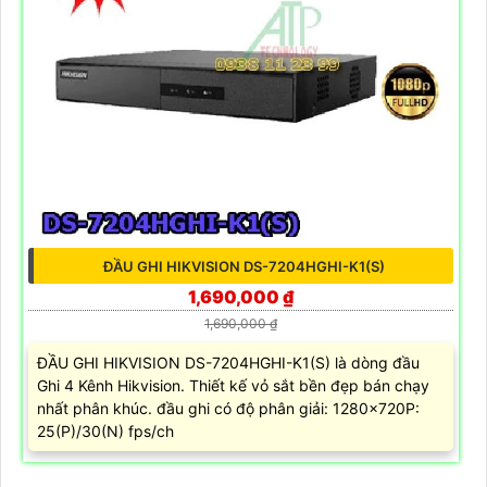
ĐẦU GHI HIKVISION DS-7204HGHI-K1(S)
1,690,000 ₫
1,690,000 ₫
ĐẦU GHI HIKVISION DS-7204HGHI-K1(S) là dòng đầu
Ghi 4 Kênh Hikvision. Thiết kế vỏ sắt bền đẹp bán chạy
nhất phân khúc. đầu ghi có độ phân giải: 1280×720P:
25(P)/30(N) fps/ch