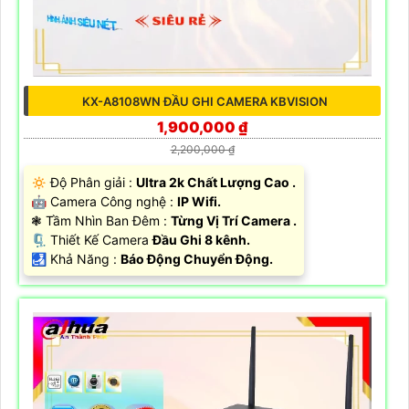
KX-A8108WN ĐẦU GHI CAMERA KBVISION
1,900,000 ₫
2,200,000 ₫
🔅 Độ Phân giải :
Ultra 2k Chất Lượng Cao .
🤖️ Camera Công nghệ :
IP Wifi.
❃ Tầm Nhìn Ban Đêm :
Từng Vị Trí Camera .
🗜️ Thiết Kế Camera
Đầu Ghi 8 kênh.
️🛃 Khả Năng :
Báo Động Chuyển Động.