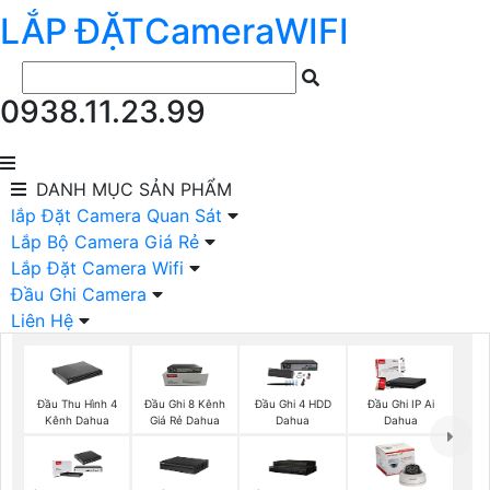
LẮP ĐẶT
Camera
WIFI
0938.11.23.99
DANH MỤC
SẢN PHẨM
lắp Đặt Camera Quan Sát
Lắp Bộ Camera Giá Rẻ
Lắp Đặt Camera Wifi
Đầu Ghi Camera
Liên Hệ
Đầu Thu Hình 4
Đầu Ghi 8 Kênh
Đầu Ghi 4 HDD
Đầu Ghi IP Ai
Kênh Dahua
Giá Rẻ Dahua
Dahua
Dahua