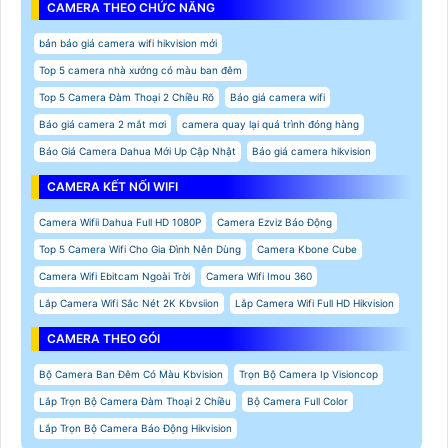
CAMERA THEO CHỨC NĂNG
bản báo giá camera wifi hikvision mới
Top 5 camera nhà xưởng có màu ban đêm
Top 5 Camera Đàm Thoại 2 Chiều Rõ
Báo giá camera wifi
Báo giá camera 2 mắt mơi
camera quay lại quá trình đóng hàng
Báo Giá Camera Dahua Mới Up Cập Nhật
Báo giá camera hikvision
CAMERA KẾT NỐI WIFI
Camera Wifii Dahua Full HD 1080P
Camera Ezviz Báo Động
Top 5 Camera Wifi Cho Gia Đình Nên Dùng
Camera Kbone Cube
Camera Wifi Ebitcam Ngoài Trời
Camera Wifi Imou 360
Lắp Camera Wifi Sắc Nét 2K Kbvsiion
Lắp Camera Wifi Full HD Hikvision
CAMERA THEO GÓI
Bộ Camera Ban Đêm Có Màu Kbvision
Trọn Bộ Camera Ip Visioncop
Lắp Trọn Bộ Camera Đàm Thoại 2 Chiều
Bộ Camera Full Color
Lắp Trọn Bộ Camera Báo Động Hikvision