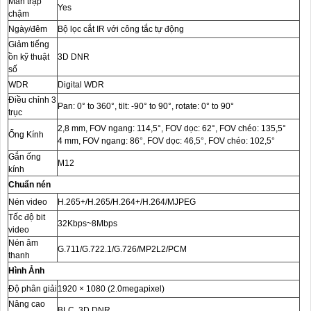
Màn trập
Yes
chậm
Ngày/đêm
Bộ lọc cắt IR với công tắc tự động
Giảm tiếng
ồn kỹ thuật
3D DNR
số
WDR
Digital WDR
Điều chỉnh 3
Pan: 0° to 360°, tilt: -90° to 90°, rotate: 0° to 90°
trục
2,8 mm, FOV ngang: 114,5°, FOV dọc: 62°, FOV chéo: 135,5°
Ống Kính
4 mm, FOV ngang: 86°, FOV dọc: 46,5°, FOV chéo: 102,5°
Gắn ống
M12
kính
Chuẩn nén
Nén video
H.265+/H.265/H.264+/H.264/MJPEG
Tốc độ bit
32Kbps~8Mbps
video
Nén âm
G.711/G.722.1/G.726/MP2L2/PCM
thanh
Hình Ảnh
Độ phân giải
1920 × 1080 (2.0megapixel)
Nâng cao
BLC, 3D DNR