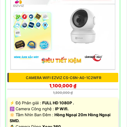
CAMERA WIFI EZVIZ CS-C6N-A0-1C2WFR
1,100,000 ₫
1,300,000 ₫
️⚡ Độ Phân giải :
FULL HD 1080P .
🕉️ Camera Công nghệ :
IP Wifi.
🔅 Tầm Nhìn Ban Đêm :
Hồng Ngoại 20m Hồng Ngoại
SMD.
🤹 Camera Dòng
Xoay 360.