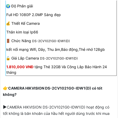
🌍 Độ Phân giải
Full HD 1080P 2.0MP Sáng đẹp
💰 Thiết Kế Camera
Thân kim loại Ip66
🚪 Chức Năng
DS-2CV1021G0-IDW1(D)
kết nối mạng Wifi, Dây, Thu âm,Báo động,Thẻ nhớ 128gb
🔓 Giá Lắp Camera
DS-2CV1021G0-IDW1(D)
1.810,000 VNĐ
tặng Thẻ 32GB Và Công Lắp Bảo Hành 24
tháng
👉
CAMERA HIKVISION DS-2CV1021G0-IDW1(D) có tốt
không?
▶️
CAMERA HIKVISION DS-2CV1021G0-IDW1(D)
hoạt động có
tốt không là băn khoăn của hầu hết người dùng trước khi mua