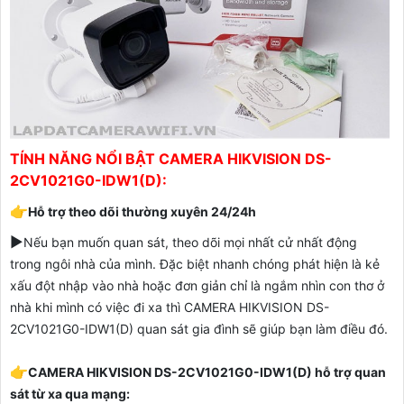
TÍNH NĂNG NỔI BẬT CAMERA HIKVISION DS-
2CV1021G0-IDW1(D):
👉
Hỗ trợ theo dõi thường xuyên 24/24h
▶️
Nếu bạn muốn quan sát, theo dõi mọi nhất cử nhất động
trong ngôi nhà của mình. Đặc biệt nhanh chóng phát hiện là kẻ
xấu đột nhập vào nhà hoặc đơn giản chỉ là ngắm nhìn con thơ ở
nhà khi mình có việc đi xa thì CAMERA HIKVISION DS-
2CV1021G0-IDW1(D) quan sát gia đình sẽ giúp bạn làm điều đó.
👉
CAMERA HIKVISION DS-2CV1021G0-IDW1(D) hỗ trợ quan
sát từ xa qua mạng: