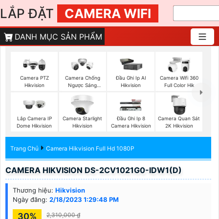
LẮP ĐẶT
CAMERA WIFI
DANH MỤC SẢN PHẨM
Camera PTZ
Camera Chống
Đầu Ghi Ip AI
Camera Wifi 360
Hikvision
Ngược Sáng
Hikvision
Full Color Hik
Hikvision
Lắp Camera IP
Camera Starlight
Đầu Ghi Ip 8
Camera Quan Sát
Dome Hikvision
Hikvision
Camera Hikvision
2K Hikvision
Trang Chủ
Camera Hikvision Full Hd 1080P
CAMERA HIKVISION DS-2CV1021G0-IDW1(D)
Thương hiệu:
Hikvision
Ngày đăng:
2/18/2023 1:29:48 PM
30%
2,310,000 ₫