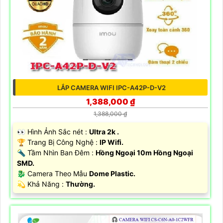
LẮP CAMERA WIFI IPC-A42P-D-V2
1,388,000 ₫
1,388,000 ₫
️👀 Hình Ảnh Sắc nét :
Ultra 2k .
🏆 Trang Bị Công Nghệ :
IP Wifi.
🔦 Tầm Nhìn Ban Đêm :
Hồng Ngoại 10m Hồng Ngoại
SMD.
🐉️ Camera Theo Mẫu
Dome Plastic.
️💫 Khả Năng :
Thường.