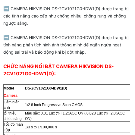
➡️
CAMERA HIKVISION DS-2CV1021G0-IDW1(D)
được trang bị
các tính năng cao cấp như chống nhiễu, chống rung và chống
ngược sáng.
➡️
CAMERA HIKVISION DS-2CV1021G0-IDW1(D) được
trang bị
tính năng phân tích hình ảnh thông minh để ngăn ngừa hoạt
động sai trái và báo động khi bị đột nhập.
CHỨC NĂNG NỔI BẬT CAMERA HIKVISION DS-
2CV1021G0-IDW1(D):
Model
DS-2CV1021G0-IDW1(D)
Camera
Cảm biến
1/2.8 inch Progressive Scan CMOS
ảnh
tối thiểu
Màu sắc: 0,01 Lux @(F1.2; AGC ON), 0,028 Lux @(F2.0; AGC
chiếu sáng
ON)
Tốc độ màn
1/3 s to 1/100,000 s
trập