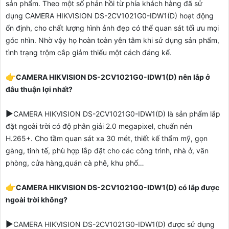
sản phẩm. Theo một số phản hồi từ phía khách hàng đã sử
dụng
CAMERA HIKVISION DS-2CV1021G0-IDW1(D)
hoạt động
ổn định, cho chất lượng hình ảnh đẹp có thể quan sát tối ưu mọi
góc nhìn. Nhờ vậy họ hoàn toàn yên tâm khi sử dụng sản phẩm,
tình trạng trộm cắp giảm thiểu một cách đáng kể.
👉
CAMERA HIKVISION DS-2CV1021G0-IDW1(D) nên lắp ở
đâu thuận lợi nhất?
▶️
CAMERA HIKVISION DS-2CV1021G0-IDW1(D)
là sản phẩm lắp
đặt ngoài trời có độ phân giải 2.0 megapixel, chuẩn nén
H.265+. Cho tầm quan sát xa 30 mét, thiết kế thẩm mỹ, gọn
gàng, tinh tế, phù hợp lắp đặt cho các công trình, nhà ở, văn
phòng, cửa hàng,quán cà phê, khu phố…
👉
CAMERA HIKVISION DS-2CV1021G0-IDW1(D) có lắp được
ngoài trời không?
▶️
CAMERA HIKVISION DS-2CV1021G0-IDW1(D)
được sử dụng