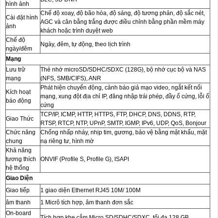
hình ảnh
Chế độ xoay, độ bão hòa, độ sáng, độ tương phản, độ sắc nét,
Cài đặt hình
AGC và cân bằng trắng được điều chỉnh bằng phần mềm máy
ảnh
khách hoặc trình duyệt web
Chế độ
Ngày, đêm, tự động, theo lịch trình
ngày/đêm
Mạng
Lưu trữ
Thẻ nhớ microSD/SDHC/SDXC (128G), bộ nhớ cục bộ và NAS
mạng
(NFS, SMB/CIFS), ANR
Phát hiện chuyển động, cảnh báo giả mạo video, ngắt kết nối
Kích hoạt
mạng, xung đột địa chỉ IP, đăng nhập trái phép, đầy ổ cứng, lỗi ổ
báo động
cứng
TCP/IP, ICMP, HTTP, HTTPS, FTP, DHCP, DNS, DDNS, RTP,
Giao Thức
RTSP, RTCP, NTP, UPnP, SMTP, IGMP, IPv6, UDP, QoS, Bonjour
Chức năng
Chống nhấp nháy, nhịp tim, gương, bảo vệ bằng mật khẩu, mặt
chung
nạ riêng tư, hình mờ
Khả năng
tương thích
ONVIF (Profile S, Profile G), ISAPI
hệ thống
Giao Diện
Giao tiếp
1 giao diện Ethernet RJ45 10M/ 100M
âm thanh
1 Micrô tích hợp, âm thanh đơn sắc
On-board
Tích hợp khe cắm Micro SD/SDHC/SDXC, tối đa 128 GB