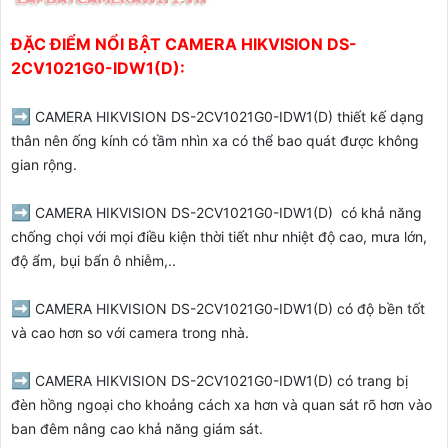
ĐẶC ĐIỂM NỔI BẬT CAMERA HIKVISION DS-
2CV1021G0-IDW1(D):
➡️
CAMERA HIKVISION DS-2CV1021G0-IDW1(D)
thiết kế dạng
thân nên ống kính có tầm nhìn xa có thể bao quát được không
gian rộng.
➡️
CAMERA HIKVISION DS-2CV1021G0-IDW1(D) có k
hả năng
chống chọi với mọi điều kiện thời tiết như nhiệt độ cao, mưa lớn,
độ ẩm, bụi bẩn ô nhiễm,..
➡️
CAMERA HIKVISION DS-2CV1021G0-IDW1(D) c
ó độ bền tốt
và cao hơn so với camera trong nhà.
➡️
CAMERA HIKVISION DS-2CV1021G0-IDW1(D) c
ó trang bị
đèn hồng ngoại cho khoảng cách xa hơn và quan sát rõ hơn vào
ban đêm nâng cao khả năng giám sát.