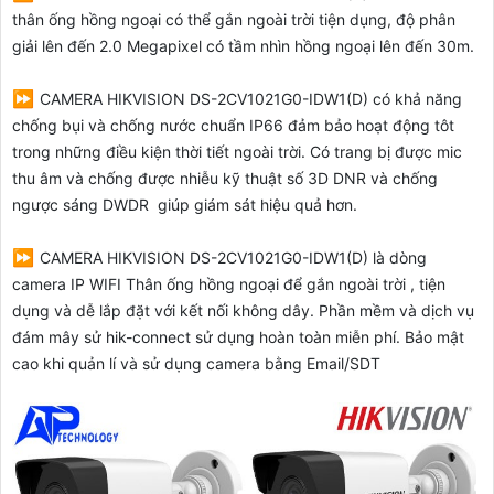
thân ống hồng ngoại có thể gắn ngoài trời tiện dụng, độ phân
giải lên đến 2.0 Megapixel có tầm nhìn hồng ngoại lên đến 30m.
⏩
CAMERA HIKVISION DS-2CV1021G0-IDW1(D) c
ó khả năng
chống bụi và chống nước chuẩn IP66 đảm bảo hoạt động tôt
trong những điều kiện thời tiết ngoài trời. Có trang bị được mic
thu âm và chống được nhiễu kỹ thuật số 3D DNR và chống
ngược sáng DWDR giúp giám sát hiệu quả hơn.
⏩
CAMERA HIKVISION DS-2CV1021G0-IDW1(D) l
à dòng
camera IP WIFI Thân ống hồng ngoại để gắn ngoài trời , tiện
dụng và dễ lắp đặt với kết nối không dây. Phần mềm và dịch vụ
đám mây sử hik-connect sử dụng hoàn toàn miễn phí. Bảo mật
cao khi quản lí và sử dụng camera bằng Email/SDT