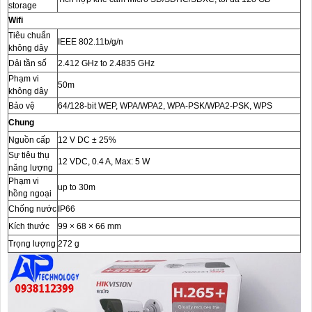
storage
Wifi
Tiêu chuẩn
IEEE 802.11b/g/n
không dây
Dải tần số
2.412 GHz to 2.4835 GHz
Phạm vi
50m
không dây
Bảo vệ
64/128-bit WEP, WPA/WPA2, WPA-PSK/WPA2-PSK, WPS
Chung
Nguồn cấp
12 V DC ± 25%
Sự tiêu thụ
12 VDC, 0.4 A, Max: 5 W
năng lượng
Phạm vi
up to 30m
hồng ngoại
Chống nước
IP66
Kích thước
99 × 68 × 66 mm
Trọng lượng
272 g