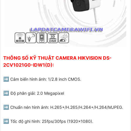
THÔNG SỐ KỸ THUẬT CAMERA HIKVISION DS-
2CV1021G0-IDW1(D):
➡️
Cảm biến hình ảnh: 1/2.8 inch CMOS.
➡️
Độ phân giải: 2.0 Megapixel
➡️
Chuẩn nén hình ảnh: H.265+/H.265/H.264+/H.264/MJPEG.
➡️
Tốc độ ghi hình: 25fps/30fps (1920x1080).