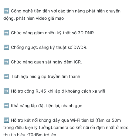
➡️
Công nghệ tiên tiến với các tính năng phát hiện chuyển
động, phát hiện video giả mạo
➡️
Chức năng giảm nhiễu kỹ thật số 3D DNR.
➡️
Chống ngược sáng kỹ thuật số DWDR.
➡️
Chức năng quan sát ngày đêm ICR.
➡️
Tích hợp mic giúp truyền âm thanh
➡️
Hỗ trợ cổng RJ45 khi lắp ở khoảng cách xa wifi
➡️
Khả năng lắp đặt tiện lợi, nhanh gọn
➡️
Hỗ trợ kết nối không dây qua Wi-Fi tiện lợi (tầm xa 50m
trong điều kiện lý tưởng).camera có kết nối ổn định nhất ở mức
thu tín hiệu -70dBm trở lên