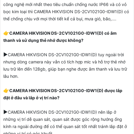
công nghệ mới nhất theo tiêu chuẩn chống nước IP66 và có vỏ
bọc kim loại thì
CAMERA HIKVISION DS-2CV1021G0-IDW1(D)
có
thể chống chịu với mọi thời tiết kể cả bụi, mưa gió, bão,....
👉
CAMERA HIKVISION DS-2CV1021G0-IDW1(D) có âm
thanh và sử dụng thẻ nhớ được không?
▶️
CAMERA HIKVISION DS-2CV1021G0-IDW1(D) tuy ngoài trời
nhưng dòng camera này vẫn có tích hợp mic và hỗ trợ thẻ nhớ
lưu trữ lên đến 128gb, giúp bạn nghe được âm thanh và lưu trữ
lâu hơn.
👉
CAMERA HIKVISION DS-2CV1021G0-IDW1(D) được lắp
đặt ở đâu và lắp ở vị trí nào?
▶️
CAMERA HIKVISION DS-2CV1021G0-IDW1(D) nên l
ắp ở
những vị trí dễ quan sát, quan sát được góc rộng hướng ống
kính ra ngoài đường để có thể quan sát tốt nhất tránh lắp đặt ở
những vị trí có góc khuất.