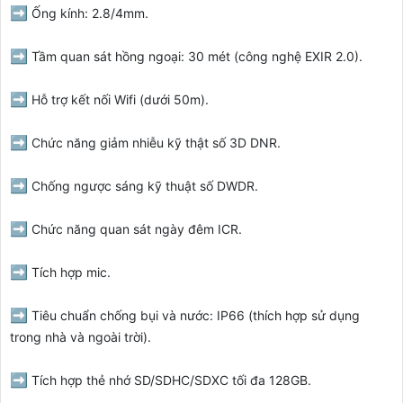
➡️
Ống kính: 2.8/4mm.
➡️
Tầm quan sát hồng ngoại: 30 mét (công nghệ EXIR 2.0).
➡️
Hỗ trợ kết nối Wifi (dưới 50m).
➡️
Chức năng giảm nhiễu kỹ thật số 3D DNR.
➡️
Chống ngược sáng kỹ thuật số DWDR.
➡️
Chức năng quan sát ngày đêm ICR.
➡️
Tích hợp mic.
➡️
Tiêu chuẩn chống bụi và nước: IP66 (thích hợp sử dụng
trong nhà và ngoài trời).
➡️
Tích hợp thẻ nhớ SD/SDHC/SDXC tối đa 128GB.