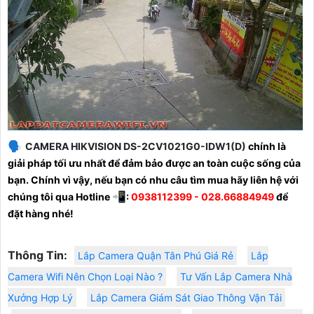
🗣️
CAMERA HIKVISION DS-2CV1021G0-IDW1(D)
chính là
giải pháp tối ưu nhất để đảm bảo được an toàn cuộc sống của
bạn. Chính vì vậy, nếu bạn có nhu câu tìm mua hãy liên hệ với
📲
chúng tôi qua Hotline
:
0938112399 - 028.66884949
để
đặt hàng nhé!
Thông Tin:
Lắp Camera Quận Tân Phú Giá Rẻ
Lắp
Camera Wifi Nên Chọn Loại Nào ?
Tư Vấn Lắp Camera Nhà
Xưởng Hợp Lý
Lắp Camera Giám Sát Giao Thông Vận Tải