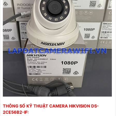
THÔNG SỐ KỸ THUẬT CAMERA HIKVISION DS-
2CE56B2-IF: