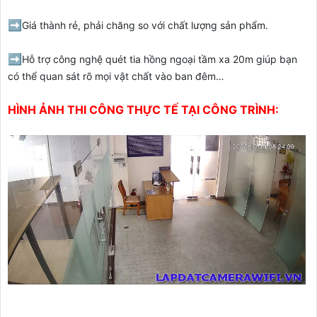
➡️
Giá thành rẻ, phải chăng so với chất lượng sản phẩm.
➡️
Hỗ trợ công nghệ quét tia hồng ngoại tầm xa 20m giúp bạn
có thể quan sát rõ mọi vật chất vào ban đêm…
HÌNH ẢNH THI CÔNG THỰC TẾ TẠI CÔNG TRÌNH: