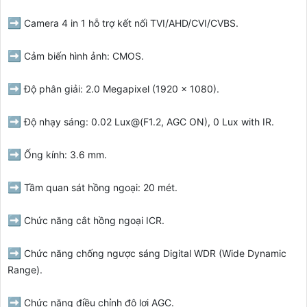
➡️
Camera 4 in 1 hỗ trợ kết nối TVI/AHD/CVI/CVBS.
➡️
Cảm biến hình ảnh: CMOS.
➡️
Độ phân giải: 2.0 Megapixel (1920 x 1080).
➡️
Độ nhạy sáng: 0.02 Lux@(F1.2, AGC ON), 0 Lux with IR.
➡️
Ống kính: 3.6 mm.
➡️
Tầm quan sát hồng ngoại: 20 mét.
➡️
Chức năng cắt hồng ngoại ICR.
➡️
Chức năng chống ngược sáng Digital WDR (Wide Dynamic
Range).
➡️
Chức năng điều chỉnh độ lợi AGC.