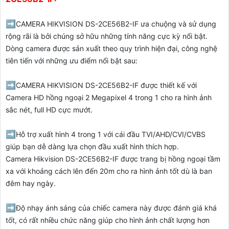
➡️
CAMERA HIKVISION DS-2CE56B2-IF
ưa chuộng và sử dụng
rộng rãi là bởi chúng sở hữu những tính năng cực kỳ nổi bật.
Dòng camera được sản xuất theo quy trình hiện đại, công nghệ
tiên tiến với những ưu điểm nổi bật sau:
➡️
CAMERA HIKVISION DS-2CE56B2-IF
được thiết kế với
Camera HD hồng ngoại 2 Megapixel 4 trong 1 cho ra hình ảnh
sắc nét, full HD cực mướt.
➡️
Hỗ trợ xuất hình 4 trong 1 với cái đầu TVI/AHD/CVI/CVBS
giúp bạn dễ dàng lựa chọn đầu xuất hình thích hợp.
Camera Hikvision DS-2CE56B2-IF được trang bị hồng ngoại tầm
xa với khoảng cách lên đến 20m cho ra hình ảnh tốt dù là ban
đêm hay ngày.
➡️
Độ nhạy ánh sáng của chiếc camera này được đánh giá khá
tốt, có rất nhiều chức năng giúp cho hình ảnh chất lượng hơn