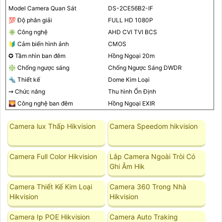
Model Camera Quan Sát
DS-2CE56B2-IF
💯 Độ phân giải
FULL HD 1080P
✳️ Công nghệ
AHD CVI TVI BCS
🔰 Cảm biến hình ảnh
CMOS
✪ Tầm nhìn ban đêm
Hồng Ngoại 20m
❇️ Chống ngược sáng
Chống Ngược Sáng DWDR
🔩 Thiết kế
Dome Kim Loại
⇝ Chức năng
Thu hình Ổn Định
🌄 Công nghệ ban đêm
Hồng Ngoại EXIR
Camera lux Thấp Hikvision
Camera Speedom hikvision
Camera Full Color Hikvision
Lắp Camera Ngoài Tròi Có
Ghi Âm Hik
Camera Thiết Kế Kim Loại
Camera 360 Trong Nhà
Hikvision
Hikvision
Camera Ip POE Hikvision
Camera Auto Traking