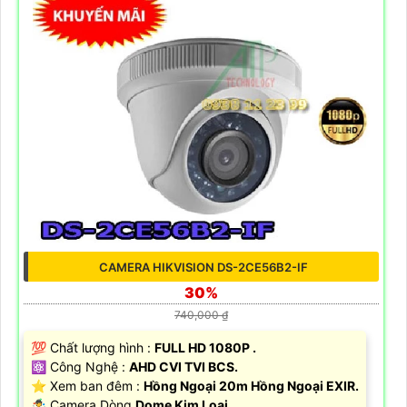
CAMERA HIKVISION DS-2CE56B2-IF
30%
740,000 ₫
💯 Chất lượng hình :
FULL HD 1080P .
⚛️ Công Nghệ :
AHD CVI TVI BCS.
⭐ Xem ban đêm :
Hồng Ngoại 20m Hồng Ngoại EXIR.
🤹 Camera Dòng
Dome Kim Loại.