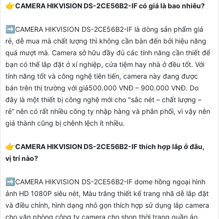
👉
CAMERA HIKVISION DS-2CE56B2-IF có giá là bao nhiêu?
➡️
CAMERA HIKVISION DS-2CE56B2-IF
là dòng sản phẩm giá
rẻ, dễ mua mà chất lượng thì không cần bàn đến bởi hiệu năng
quá mượt mà. Camera sở hữu đầy đủ các tính năng cần thiết để
bạn có thể lắp đặt ở xí nghiệp, cửa tiệm hay nhà ở đều tốt. Với
tính năng tốt và công nghệ tiên tiến, camera này đang được
bán trên thị trường với giá500.000 VNĐ – 900.000 VNĐ. Do
đây là một thiết bị công nghệ mới cho "sắc nét – chất lượng –
rẻ” nên có rất nhiều công ty nhập hàng và phân phối, vì vậy nên
giá thành cũng bị chênh lệch ít nhiều.
👉
CAMERA HIKVISION DS-2CE56B2-IF thích hợp lắp ở đâu,
vị trí nào?
➡️
CAMERA HIKVISION DS-2CE56B2-IF
dome hồng ngoại hình
ảnh HD 1080P siêu nét, Màu trắng thiết kế trang nhã dễ lắp đặt
và điều chỉnh, hình dạng nhỏ gọn thích hợp sử dụng lắp camera
cho văn phòng công ty,camera cho shop thời trang quần áo,