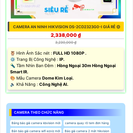
CAMERA AN NINH HIKVISION DS-2CD2323G0-I GIÁ RẺ ۞
2,338,000 ₫
3,230,000 ₫
🦉 Hình Ảnh Sắc nét :
FULL HD 1080P .
⚙ Trang Bị Công Nghệ :
IP.
🔦 Tầm Nhìn Ban Đêm :
Hồng Ngoại 30m Hồng Ngoại
Smart IR.
🎨 Mẫu Camera
Dome Kim Loại.
️🔈 Khả Năng :
Công Nghệ AI.
CAMERA THEO CHỨC NĂNG
Bảng báo giá camera kbvision mới
camera quay rõ tem đơn hàng
Bản báo giá camera wifi ezviz mới
Báo giá camera 2 mắt hikvision