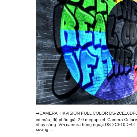
CAMERA HIKVISION FULL COLOR DS-2CE10DF0T-P
➡️
có màu, độ phân giải 2.0 megapixel. Camera Color
nhạy sáng. Với camera hồng ngoại DS-2CE10DF0T-F n
xưởng,..