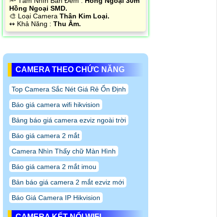
🔦 Tầm Nhìn Ban Đêm :
Hồng Ngoại 30m
Hồng Ngoại SMD.
🎨 Loại Camera
Thân Kim Loại.
️↭ Khả Năng :
Thu Âm.
CAMERA THEO CHỨC NĂNG
Top Camera Sắc Nét Giá Rẻ Ổn Định
Báo giá camera wifi hikvision
Bảng báo giá camera ezviz ngoài trời
Báo giá camera 2 mắt
Camera Nhìn Thấy chữ Màn Hình
Báo giá camera 2 mắt imou
Bản báo giá camera 2 mắt ezviz mới
Báo Giá Camera IP Hikvision
CAMERA KẾT NỐI WIFI