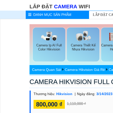
LẮP ĐẶT
CAMERA
WIFI
DANH MỤC
SẢN PHẨM
LẮP ĐẶT C
Camera Ip AI Full
Camera Thiết Kế
Camera 
Color Hikvision
Nhựa Hikvision
H
Camera Quan Sát
Camera Hikvision Giá Rẻ
Ca
CAMERA HIKVISION FULL
Thương hiệu:
Hikvision
Ngày đăng:
3/14/2023
800,000 ₫
1,110,000 ₫