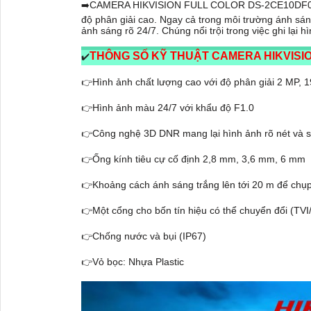
CAMERA HIKVISION FULL COLOR DS-2CE10DF
➡️
độ phân giải cao. Ngay cả trong môi trường ánh sá
ảnh sáng rõ 24/7. Chúng nổi trội trong việc ghi lại
THÔNG SỐ KỸ THUẬT CAMERA HIKVISIO
✔️
Hình ảnh chất lượng cao với độ phân giải 2 MP, 
👉
Hình ảnh màu 24/7 với khẩu độ F1.0
👉
Công nghệ 3D DNR mang lại hình ảnh rõ nét và s
👉
Ống kính tiêu cự cố định 2,8 mm, 3,6 mm, 6 mm
👉
Khoảng cách ánh sáng trắng lên tới 20 m để chụ
👉
Một cổng cho bốn tín hiệu có thể chuyển đổi (T
👉
Chống nước và bụi (IP67)
👉
Vỏ bọc: Nhựa Plastic
👉