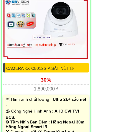
CAMERA KX-C5012S-A SẮT NÉT ۞
30%
1,890,000 ₫
🦉 Hình ảnh chất lượng :
Ultra 2k+ sắc nét
.
🕉️ Công Nghệ Hình Ảnh :
AHD CVI TVI
BCS.
❂ Tầm Nhìn Ban Đêm :
Hồng Ngoại 30m
Hồng Ngoại Smart IR.
⚒ Camera Thiết Kế
Dome Kim Loại.