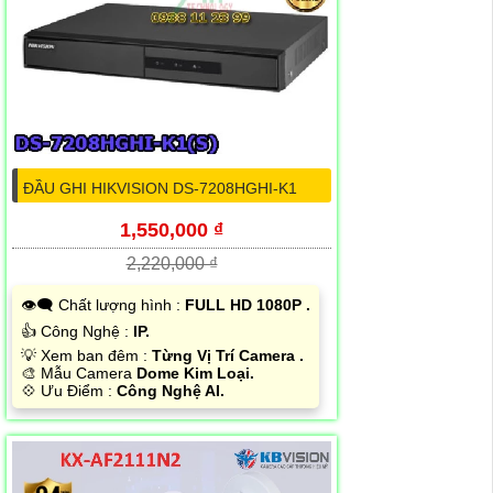
ĐẦU GHI HIKVISION DS-7208HGHI-K1
1,550,000 ₫
2,220,000 ₫
👁️‍🗨 Chất lượng hình :
FULL HD 1080P .
👍 Công Nghệ :
IP.
💡 Xem ban đêm :
Từng Vị Trí Camera .
🎨 Mẫu Camera
Dome Kim Loại.
️💠 Ưu Điểm :
Công Nghệ AI.