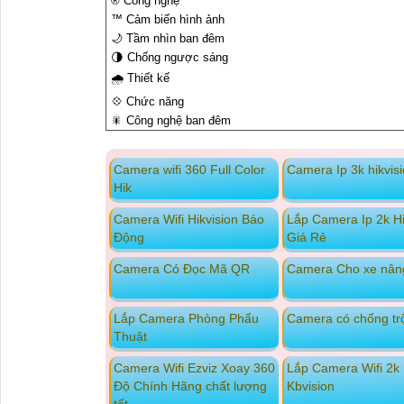
®️ Công nghệ
™️ Cảm biến hình ảnh
🌙 Tầm nhìn ban đêm
🌗 Chống ngược sáng
🌧️ Thiết kế
💠 Chức năng
🎇 Công nghệ ban đêm
Camera wifi 360 Full Color
Camera Ip 3k hikvis
Hik
Camera Wifi Hikvision Báo
Lắp Camera Ip 2k Hi
Động
Giá Rẻ
Camera Có Đọc Mã QR
Camera Cho xe nân
Lắp Camera Phòng Phẩu
Camera có chống t
Thuật
Camera Wifi Ezviz Xoay 360
Lắp Camera Wifi 2k
Độ Chính Hãng chất lượng
Kbvision