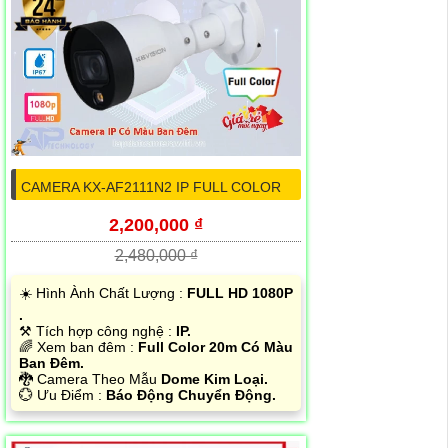
CAMERA KX-AF2111N2 IP FULL COLOR
2,200,000 ₫
2,480,000 ₫
☀️ Hình Ành Chất Lượng :
FULL HD 1080P
.
⚒ Tích hợp công nghệ :
IP.
🌈 Xem ban đêm :
Full Color 20m Có Màu
Ban Đêm.
🐉️ Camera Theo Mẫu
Dome Kim Loại.
️💮 Ưu Điểm :
Báo Động Chuyển Động.