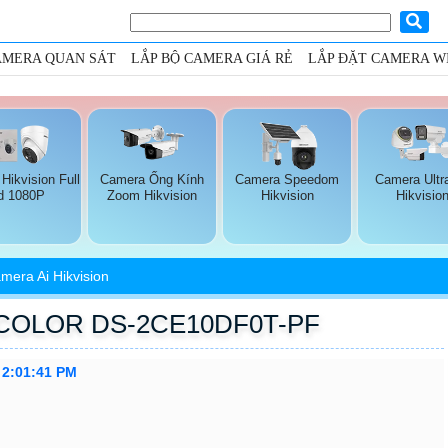
AMERA QUAN SÁT
LẮP BỘ CAMERA GIÁ RẺ
LẮP ĐẶT CAMERA WI
Hikvision Full
Camera Ống Kính
Camera Speedom
Camera Ultr
d 1080P
Zoom Hikvision
Hikvision
Hikvisio
mera Ai Hikvision
 COLOR DS-2CE10DF0T-PF
 2:01:41 PM