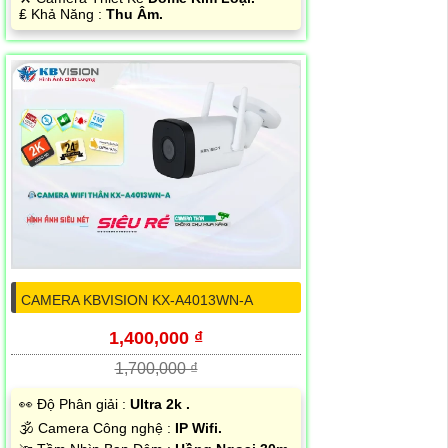
️₤ Khả Năng :
Thu Âm.
CAMERA KBVISION KX-A4013WN-A
1,400,000 ₫
1,700,000 ₫
️👀 Độ Phân giải :
Ultra 2k .
🕉️ Camera Công nghệ :
IP Wifi.