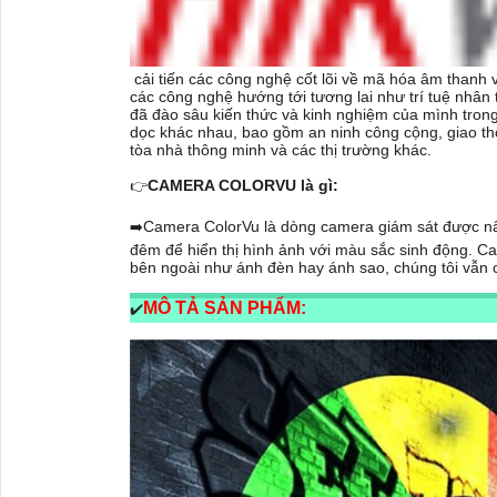
cải tiến các công nghệ cốt lõi về mã hóa âm thanh và
các công nghệ hướng tới tương lai như trí tuệ nhân 
đã đào sâu kiến ​​thức và kinh nghiệm của mình tro
dọc khác nhau, bao gồm an ninh công cộng, giao thôn
tòa nhà thông minh và các thị trường khác.
CAMERA COLORVU là gì:
👉
Camera ColorVu là dòng camera giám sát được nâ
➡️
đêm để hiển thị hình ảnh với màu sắc sinh động. C
bên ngoài như ánh đèn hay ánh sao, chúng tôi vẫn 
MÔ TẢ SẢN PHẨM:
✔️