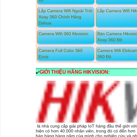
tốt
Lắp Camera Wifi Ngoài Trời
Lắp Camera Wifi Hik
Xoay 360 Chính Hãng
Dahua
Camera Wifi 360 Kbvision
Bán Camera Hikvisi
Xoay 360 Độ
Camera Full Color 360
Camera Wifi Ebitca
Ezviz
360 Độ
GIỚI THIỆU HÃNG HIKVISION:
✔️
là nhà cung cấp giải pháp IoT hàng đầu thế giới vớ
hiện có hơn 40.000 nhân viên, trong đó có đến hơ
bán hàng hàng năm của mình cho nghiên cứu và phá