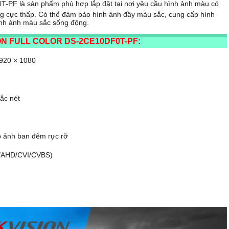
0T-PF
là sản phẩm phù hợp lắp đặt tại nơi yêu cầu hình ảnh màu có
ng cực thấp. Có thể đảm bảo hình ảnh đầy màu sắc, cung cấp hình
 hình ảnh màu sắc sống động.
N FULL COLOR DS-2CE10DF0T-PF:
1920 × 1080
ắc nét
p ảnh ban đêm rực rỡ
VI/AHD/CVI/CVBS)