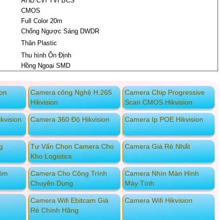
AHD CVI TVI BCS
CMOS
Full Color 20m
Chống Ngược Sáng DWDR
Thân Plastic
Thu hình Ổn Định
Hồng Ngoại SMD
ion
Camera công Nghệ H.265
Camera Chip Progressive
Hikvision
Scan CMOS Hikvision
kvision
Camera 360 Độ Hikvision
Camera Ip POE Hikvision
g
Tư Vấn Chọn Camera Cho
Camera Giá Rẻ Nhất
Kho Logistics
rộm
Camera Cho Công Trình
Camera Nhìn Màn Hình
Chuyên Dụng
Máy Tính
Camera Wifi Ebitcam Giá
Camera Wifi Hikvision
Rẻ Chính Hãng