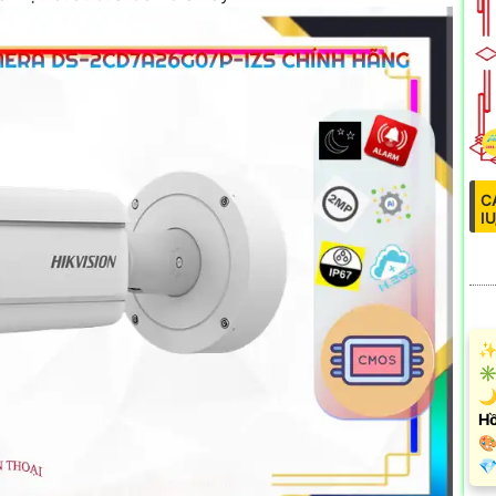
C
I
✨ 
✳️
🌙
Hồ

️