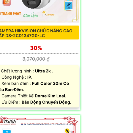
AMERA HIKVISION CHỨC NĂNG CAO
ẤP DS-2CD1347G0-LC
30%
3,070,000 ₫
 Chất lượng hình :
Ultra 2k .
 Công Nghệ :
IP.
 Xem ban đêm :
Full Color 30m Có
àu Ban Đêm.
️ Camera Thiết Kế
Dome Kim Loại.
 Ưu Điểm :
Báo Động Chuyển Động.