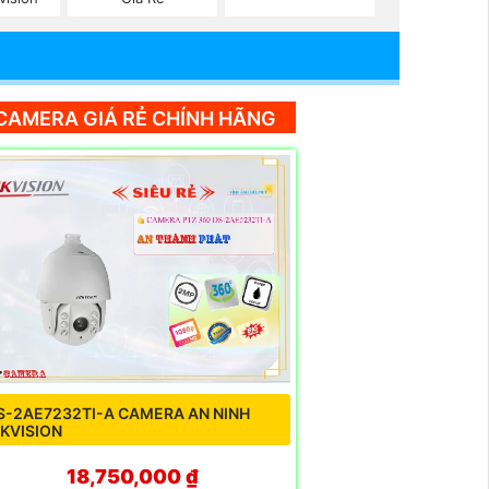
CAMERA GIÁ RẺ CHÍNH HÃNG
S-2AE7232TI-A CAMERA AN NINH
IKVISION
18,750,000 ₫