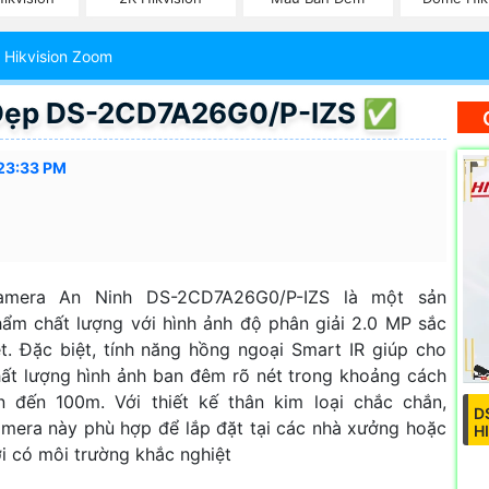
 Hikvision Zoom
 Đẹp DS-2CD7A26G0/P-IZS ✅
:23:33 PM
amera An Ninh DS-2CD7A26G0/P-IZS là một sản
ẩm chất lượng với hình ảnh độ phân giải 2.0 MP sắc
t. Đặc biệt, tính năng hồng ngoại Smart IR giúp cho
ất lượng hình ảnh ban đêm rõ nét trong khoảng cách
n đến 100m. Với thiết kế thân kim loại chắc chắn,
D
mera này phù hợp để lắp đặt tại các nhà xưởng hoặc
H
i có môi trường khắc nghiệt