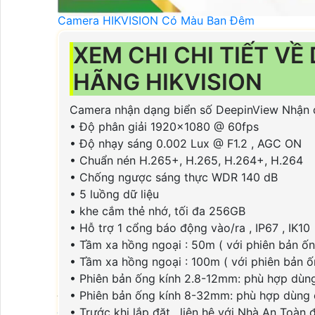
Camera Ghi Âm Hikvision
Camera HIKVISION Có Màu Ban Đêm
Camera Quan Sát Có Màu Khi Ánh Sáng Yếu
XEM CHI CHI TIẾT VỀ
Camera Giám Sát Ban Đêm Hikvision
HÃNG HIKVISION
Thiết Bị Mạng
Camera nhận dạng biển số DeepinView Nhận d
• Độ phân giải 1920x1080 @ 60fps
Thiết Bị Mạng
• Độ nhạy sáng 0.002 Lux @ F1.2 , AGC ON
Switch HIKVISION
• Chuẩn nén H.265+, H.265, H.264+, H.264
Switch Dahua
• Chống ngược sáng thực WDR 140 dB
Thiết Bị Mạng Ruijie
• 5 luồng dữ liệu
Thiết Bị Mạng KBvision
• khe cắm thẻ nhớ, tối đa 256GB
• Hỗ trợ 1 cổng báo động vào/ra , IP67 , IK10
• Tầm xa hồng ngoại : 50m ( với phiên bản ố
Đầu Ghi Hình
• Tầm xa hồng ngoại : 100m ( với phiên bản
• Phiên bản ống kính 2.8-12mm: phù hợp dùng
• Phiên bản ống kính 8-32mm: phù hợp dùng c
Đầu Ghi Camera
• Trước khi lắp đặt , liên hệ với Nhà An Toàn
Đầu Ghi Dahua