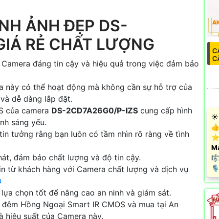
NH ẢNH ĐẸP DS-
GIÁ RẺ CHẤT LƯỢNG
C
C
 Camera đáng tin cậy và hiệu quả trong việc đảm bảo
ra này có thể hoạt động mà không cần sự hỗ trợ của
 và dễ dàng lắp đặt.
S của camera
DS-2CD7A26G0/P-IZS
cung cấp hình
☀️
ánh sáng yếu.
👍
in tưởng rằng bạn luôn có tầm nhìn rõ ràng về tình
⭐
M
át, đảm bảo chất lượng và độ tin cậy.
🎼
️
in từ khách hàng với Camera chất lượng và dịch vụ
u
lựa chọn tốt để nâng cao an ninh và giám sát.
n đêm Hồng Ngoại Smart IR CMOS và mua tại An
à hiệu suất của Camera này.