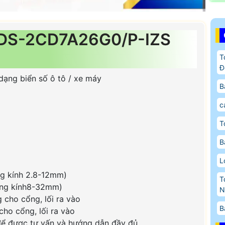
 DS-2CD7A26G0/P-IZS
T
Đ
ạng biển số ô tô / xe máy
B
c
T
B
L
ng kính 2.8-12mm)
T
 ống kính8-32mm)
N
 cho cổng, lối ra vào
B
ho cổng, lối ra vào
 để được tư vấn và hướng dẫn đầy đủ.