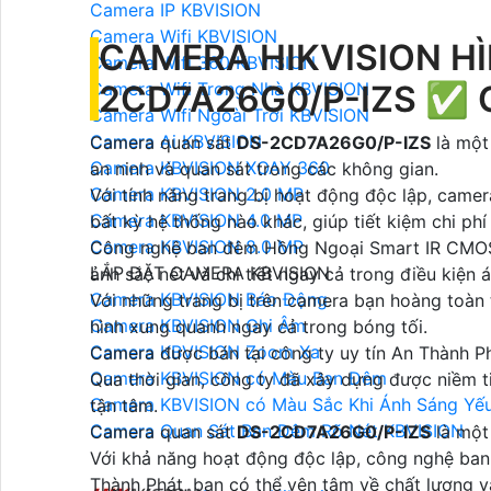
Camera IP KBVISION
Camera Wifi KBVISION
CAMERA HIKVISION HÌ
Camera Wifi 360 KBVISION
Camera Wifi Trong Nhà KBVISION
2CD7A26G0/P-IZS ✅ 
Camera Wifi Ngoài Trời KBVISION
Camera Ai KBVISION
Camera quan sát
DS-2CD7A26G0/P-IZS
là một
Camera KBVISION XOAY 360
an ninh và quan sát trong các không gian.
Camera KBVISION 2.0 MP
Với tính năng trang bị hoạt động độc lập, came
Camera KBVISION 4.0 MP
bất kỳ hệ thống nào khác, giúp tiết kiệm chi phí
Camera KBVISION 8.0 MP
Công nghệ ban đêm Hồng Ngoại Smart IR CMO
LẮP ĐẶT CAMERA KBVISION
ảnh sắc nét và chi tiết ngay cả trong điều kiện 
Camera KBVISION Báo Động
Với những trang bị trên camera bạn hoàng toàn t
Camera KBVISION Ghi Âm
hình xung quanh ngay cả trong bóng tối.
Camera KBVISION Zoom Xa
Camera được bán tại công ty uy tín An Thành Ph
Camera KBVISION có Màu Ban Đêm
Qua thời gian, công ty đã xây dựng được niềm t
Camera KBVISION có Màu Sắc Khi Ánh Sáng Yế
tận tâm.
Camera Quan Sát Ban Đêm Rõ Nét KBVISION
Camera quan sát
DS-2CD7A26G0/P-IZS
là một 
Với khả năng hoạt động độc lập, công nghệ ba
Thành Phát, bạn có thể yên tâm về chất lượng v