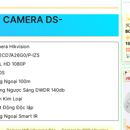
 CAMERA DS-
✨ 
⚒ 
B
🔅
15
era Hikvision

2CD7A26G0/P-IZS
️
L HD 1080P
OS
g Ngoại 100m
ng Ngược Sáng DWDR 140db
n Kim Loại
t Động Độc lập
g Ngoại Smart IR