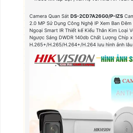
Đầu Ghi Hikvision
Đầu Ghi Kbvision
Camera Quan Sát
DS-2CD7A26G0/P-IZS
Came
Đầu Ghi Vantech
2.0 MP Sử Dụng Công Nghệ IP Xem Ban Đêm 
Đầu Ghi Wifi
Ngoại Smart IR Thiết kế Kiểu Thân Kim Loại
Đầu Ghi Số Kênh
Ngược Sáng DWDR 140db Chất Lượng Chíp xử 
Đầu Ghi 4 Kênh
H.265+/H.265/H.264+/H.264 lưu hình ảnh lâu
Đầu Ghi 8 Kênh
Đầu Ghi 16 Kênh
Đầu Ghi 32 Kênh
Đầu Ghi 64 Kênh
Máy Chấm Công
Máy Chấm Công
Máy Chấm Công Hikvision
Máy Chấm Công Dahua
Máy Chấm Công Kbvision