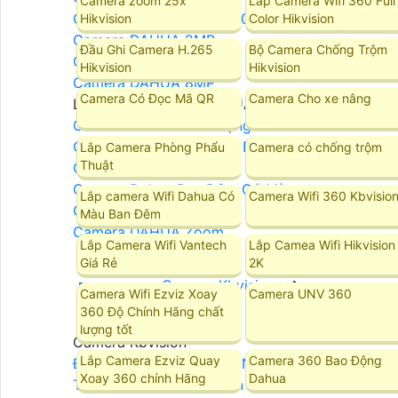
Camera zoom 25x
Lắp Camera Wifi 360 Full
Camera DAHUA Xoay 360
Hikvision
Color Hikvision
Camera DAHUA 2MP
Đầu Ghi Camera H.265
Bộ Camera Chống Trộm
Camera DAHUA 4MP
Hikvision
Hikvision
Camera DAHUA 8MP
Camera Có Đọc Mã QR
Camera Cho xe nâng
LẮP ĐẶT CAMERA DAHUA
Camera DAHUA Báo Động
Camera Dahua Quan Sát Ban Đêm Rõ Nét
Lắp Camera Phòng Phẩu
Camera có chống trộm
Thuật
Camera Dahua Starlight
Camera Dahua Ban Đêm Có Màu
Lắp camera Wifi Dahua Có
Camera Wifi 360 Kbvisio
Camera DAHUA Ghi Âm
Màu Ban Đêm
Camera DAHUA Zoom
Lắp Camera Wifi Vantech
Lắp Camea Wifi Hikvision
Giá Rẻ
2K
Camera Kbvision
Camera Wifi Ezviz Xoay
Camera UNV 360
360 Độ Chính Hãng chất
lượng tốt
Camera Kbvision
Lắp Camera Ezviz Quay
Camera 360 Bao Động
Đầu Ghi Camera KBVISION
Xoay 360 chính Hãng
Dahua
Trọn Bộ Camera KBvision