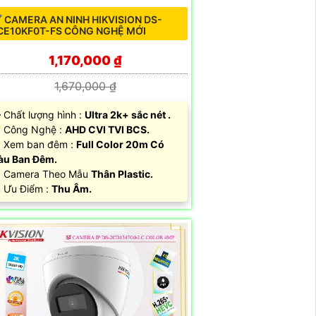
 CAMERA AN NINH HIKVISION DS-
CE10KF0T-FS CÔNG NGHỆ MỚI
1,170,000 ₫
1,670,000 ₫
️‍🗨 Chất lượng hình :
Ultra 2k+ sắc nét .
 Công Nghệ :
AHD CVI TVI BCS.
 Xem ban đêm :
Full Color 20m Có
àu Ban Đêm.
️ Camera Theo Mẫu
Thân Plastic.
 Ưu Điểm :
Thu Âm.