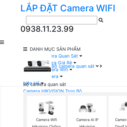
LẮP ĐẶT
Camera
WIFI
0938.11.23.99
DANH MỤC
SẢN PHẨM
lắp Đặt Camera Quan Sát
Lắp Bộ Camera Giá Rẻ
Bộ camera quan sát
Lắp Đặt Camera Wifi
Đầu Ghi Camera
Liên Hệ
Bộ camera quan sát
Camera HIKVISION Trọn Bộ
Camera KBVISION Trọn Bộ
Camera DAHUA Trọn Bộ
Camera giá Rẻ Trọn Bộ
Bộ Camera Nên Dùng
Camera Wifi
Camera AI IP
Camer
Bộ Camera Có Màu Ban Đêm
Hikvision Chống
Hikvision
Onvif 