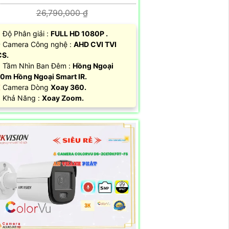
26,790,000 ₫
Độ Phân giải :
FULL HD 1080P .
Camera Công nghệ :
AHD CVI TVI
CS.
 Tầm Nhìn Ban Đêm :
Hồng Ngoại
0m Hồng Ngoại Smart IR.
 Camera Dòng
Xoay 360.
 Khả Năng :
Xoay Zoom.