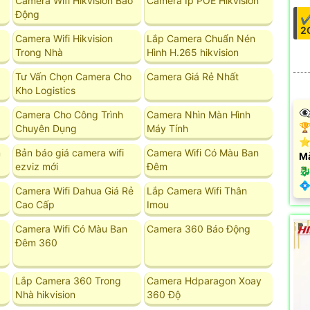
Camera Wifi Hikvision Báo
Camera Ip POE Hikvision
Động
✔
2
Camera Wifi Hikvision
Lắp Camera Chuẩn Nén
Trong Nhà
Hình H.265 hikvision
Tư Vấn Chọn Camera Cho
Camera Giá Rẻ Nhất
Kho Logistics
👁
Camera Cho Công Trình
Camera Nhìn Màn Hình
🏆
Chuyên Dụng
Máy Tính
⭐
n
Bản báo giá camera wifi
Camera Wifi Có Màu Ban
M
ezviz mới
Đêm
🐉
️
Camera Wifi Dahua Giá Rẻ
Lắp Camera Wifi Thân
Cao Cấp
Imou
Camera Wifi Có Màu Ban
Camera 360 Báo Động
Đêm 360
Lắp Camera 360 Trong
Camera Hdparagon Xoay
Nhà hikvision
360 Độ