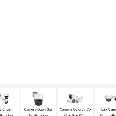
a Chuẩn
Camera Quan Sát
Camera Colorvu Có
Lắp Came
Hikvision
2K Hikvision
Màu Ban Đêm
Dome Hik