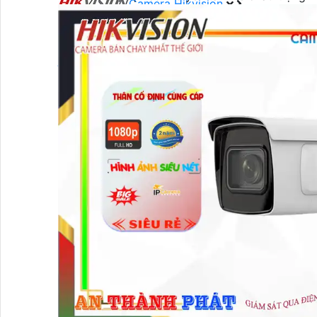
Camera Hikvision
Camera Hikvision
Đầu Ghi Camera HIKVISION
Lắp Camera Trọn Bộ HIKVISION
Camera HIKVISION Ai
Camera Wifi HIKVISION
Camera Wifi 360 HIKVISION
Camera Wifi Trong Nhà HIKVISION
Camera Wifi Ngoài Trời HIKVISION
Camera IP HIKVISION
Camera HIKVISION Xoay 360
Camera ZOOM Sắc Nét HIKVISION
Camera HIKVISION 2MP
Camera HIKVISION 4MP
Camera HIKVISION 8MP
LẮP ĐẶT CAMERA HIKVISION
Camera HIKVISION Báo Động