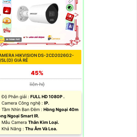
AMERA HIKVISION DS-2CD2026G2-
U/SL(D) GIÁ RẺ
45%
liên hệ
Độ Phân giải :
FULL HD 1080P .
 Camera Công nghệ :
IP.
 Tầm Nhìn Ban Đêm :
Hồng Ngoại 40m
ng Ngoại Smart IR.
 Mẫu Camera
Thân Kim Loại.
 Khả Năng :
Thu Âm Và Loa.