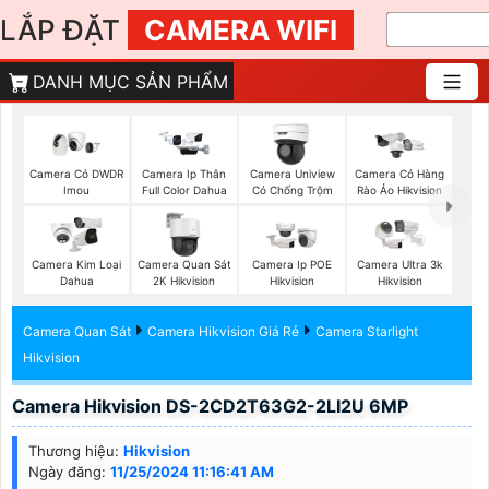
LẮP ĐẶT
CAMERA WIFI
DANH MỤC SẢN PHẨM
Camera Có DWDR
Camera Ip Thân
Camera Uniview
Camera Có Hàng
Imou
Full Color Dahua
Có Chống Trộm
Rào Ảo Hikvision
Camera Kim Loại
Camera Quan Sát
Camera Ip POE
Camera Ultra 3k
Dahua
2K Hikvision
Hikvision
Hikvision
Camera Quan Sát
Camera Hikvision Giá Rẻ
Camera Starlight
Hikvision
Camera Hikvision DS-2CD2T63G2-2LI2U 6MP
Thương hiệu:
Hikvision
Ngày đăng:
11/25/2024 11:16:41 AM