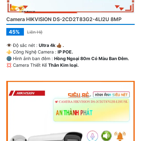
Camera HIKVISION DS-2CD2T83G2-4LI2U 8MP
45%
Liên Hệ
👁 Độ sắc nét :
Ultra 4k 👍🏾 .
⚜️ Công Nghệ Camera :
IP POE.
🌚 Hình ảnh ban đêm :
Hồng Ngoại 80m Có Màu Ban Ðêm.
💢 Camera Thiết Kế
Thân Kim loại.
️➲ Điểm Nỗi Bật :
Thu Âm.