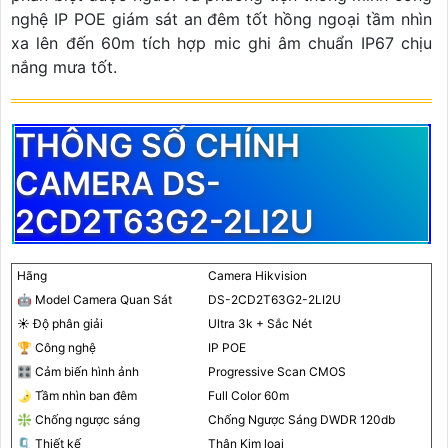
nghệ IP POE giám sát an đêm tốt hồng ngoại tầm nhìn
xa lên đến 60m tích hợp mic ghi âm chuẩn IP67 chịu
nắng mưa tốt.
THÔNG SỐ CHÍNH
CAMERA DS-
2CD2T63G2-2LI2U
Hãng
Camera Hikvision
🤖️ Model Camera Quan Sát
DS-2CD2T63G2-2LI2U
☀️ Độ phân giải
Ultra 3k + Sắc Nét
🏆 Công nghệ
IP POE
🎛 Cảm biến hình ảnh
Progressive Scan CMOS
🌛 Tầm nhìn ban đêm
Full Color 60m
❇️ Chống ngược sáng
Chống Ngược Sáng DWDR 120db
🗜️ Thiết kế
Thân Kim loại