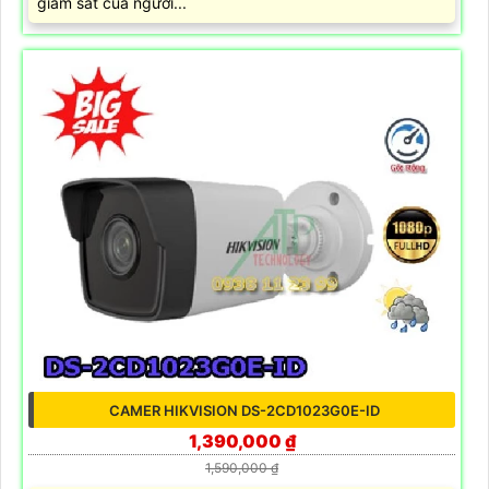
giám sát của người...
CAMER HIKVISION DS-2CD1023G0E-ID
1,390,000 ₫
1,590,000 ₫