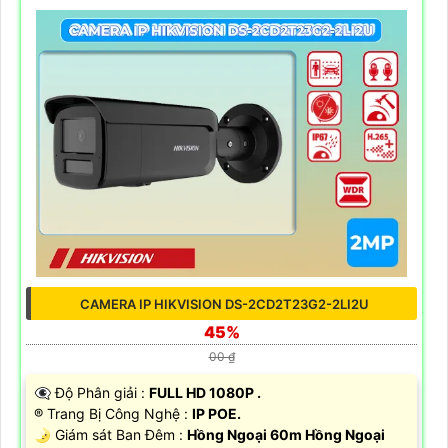
CAMERA IP HIKVISION DS-2CD2T23G2-2LI2U
45%
00 ₫
👁️‍🗨 Độ Phân giải :
FULL HD 1080P .
®️ Trang Bị Công Nghệ :
IP POE.
🌛 Giám sát Ban Đêm :
Hồng Ngoại 60m Hồng Ngoại