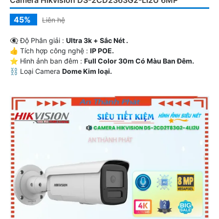
Camera Hikvision DS-2CD2363G2-LI2U 6MP
45%
Liên hệ
👁️‍🗨 Độ Phân giải :
Ultra 3k + Sắc Nét .
👍 Tích hợp công nghệ :
IP POE.
⭐ Hình ảnh ban đêm :
Full Color 30m Có Màu Ban Ðêm.
⛓ Loại Camera
Dome Kim loại.
️📡 Tích Hợp :
Thu Âm.