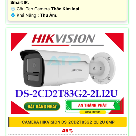
Smart IR.
❄ Cấu Tạo Camera
Thân Kim loại.
️💠 Khả Năng :
Thu Âm.
CAMERA HIKVISION DS-2CD2T83G2-2LI2U 8MP
45%