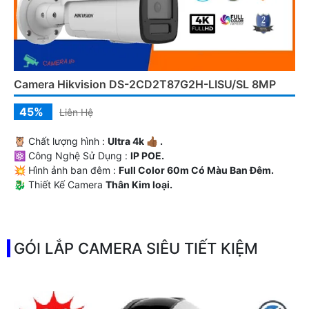
Camera Hikvision DS-2CD2T87G2H-LISU/SL 8MP
45%
Liên Hệ
🦉 Chất lượng hình :
Ultra 4k 👍🏾 .
⚛️ Công Nghệ Sử Dụng :
IP POE.
💥 Hình ảnh ban đêm :
Full Color 60m Có Màu Ban Ðêm.
🐉️ Thiết Kế Camera
Thân Kim loại.
️₤ Ưu Điểm :
Thu Âm Và Loa.
GÓI LẮP CAMERA SIÊU TIẾT KIỆM