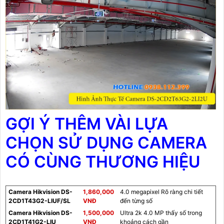
GỢI Ý THÊM VÀI LỰA
CHỌN SỬ DỤNG CAMERA
CÓ CÙNG THƯƠNG HIỆU
Camera Hikvision DS-
1,860,000
4.0 megapixel Rõ ràng chi tiết
2CD1T43G2-LIUF/SL
VNĐ
đến từng số
Camera Hikvision DS-
1,500,000
Ultra 2k 4.0 MP thấy số trong
2CD1T41G2-LIU
VNĐ
khoảng cách gần