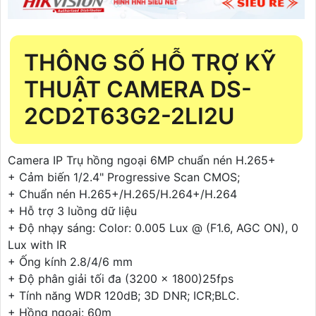
THÔNG SỐ HỖ TRỢ KỸ
THUẬT CAMERA DS-
2CD2T63G2-2LI2U
Camera IP Trụ hồng ngoại 6MP chuẩn nén H.265+
+ Cảm biến 1/2.4" Progressive Scan CMOS;
+ Chuẩn nén H.265+/H.265/H.264+/H.264
+ Hỗ trợ 3 luồng dữ liệu
+ Độ nhạy sáng: Color: 0.005 Lux @ (F1.6, AGC ON), 0
Lux with IR
+ Ống kính 2.8/4/6 mm
+ Độ phân giải tối đa (3200 × 1800)25fps
+ Tính năng WDR 120dB; 3D DNR; ICR;BLC.
+ Hồng ngoại: 60m