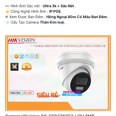
️👀 Hình Ảnh Sắc nét :
Ultra 3k + Sắc Nét .
⚜️ Công Nghệ Hình Ảnh :
IP POE.
❈ Xem Được Ban Đêm :
Hồng Ngoại 80m Có Màu Ban Ðêm.
🌧️ Cấu Tạo Camera
Thân Kim loại.
️🎙 Khả Năng :
Thu Âm.