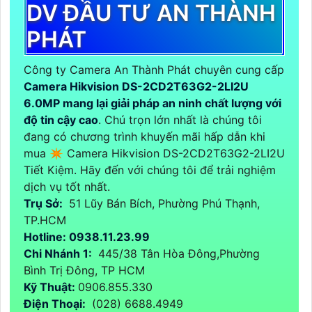
DV ĐẦU TƯ AN THÀNH
PHÁT
Công ty Camera An Thành Phát chuyên cung cấp
Camera Hikvision DS-2CD2T63G2-2LI2U
6.0MP mang lại giải pháp an ninh chất lượng với
độ tin cậy cao
. Chú trọn lớn nhất là chúng tôi
đang có chương trình khuyến mãi hấp dẫn khi
mua ✴ Camera Hikvision DS-2CD2T63G2-2LI2U
Tiết Kiệm. Hãy đến với chúng tôi để trải nghiệm
dịch vụ tốt nhất.
Trụ Sở:
51 Lũy Bán Bích, Phường Phú Thạnh,
TP.HCM
Hotline: 0938.11.23.99
Chi Nhánh 1:
445/38 Tân Hòa Đông,Phường
Bình Trị Đông, TP HCM
Kỹ Thuật:
0906.855.330
Điện Thoại:
(028) 6688.4949