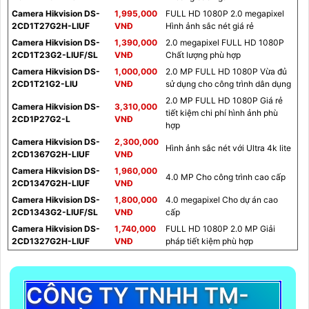
Camera Hikvision DS-
1,995,000
FULL HD 1080P 2.0 megapixel
2CD1T27G2H-LIUF
VNĐ
Hình ảnh sắc nét giá rẻ
Camera Hikvision DS-
1,390,000
2.0 megapixel FULL HD 1080P
2CD1T23G2-LIUF/SL
VNĐ
Chất lượng phù hợp
Camera Hikvision DS-
1,000,000
2.0 MP FULL HD 1080P Vừa đủ
2CD1T21G2-LIU
VNĐ
sử dụng cho công trình dân dụng
2.0 MP FULL HD 1080P Giá rẻ
Camera Hikvision DS-
3,310,000
tiết kiệm chi phí hình ảnh phù
2CD1P27G2-L
VNĐ
hợp
Camera Hikvision DS-
2,300,000
Hình ảnh sắc nét với Ultra 4k lite
2CD1367G2H-LIUF
VNĐ
Camera Hikvision DS-
1,960,000
4.0 MP Cho công trình cao cấp
2CD1347G2H-LIUF
VNĐ
Camera Hikvision DS-
1,800,000
4.0 megapixel Cho dự án cao
2CD1343G2-LIUF/SL
VNĐ
cấp
Camera Hikvision DS-
1,740,000
FULL HD 1080P 2.0 MP Giải
2CD1327G2H-LIUF
VNĐ
pháp tiết kiệm phù hợp
CÔNG TY TNHH TM-