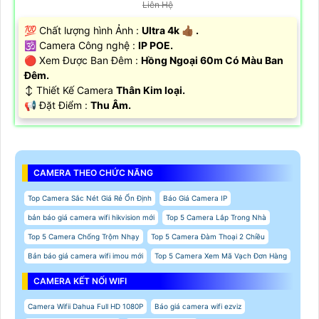
Liên Hệ
💯 Chất lượng hình Ảnh :
Ultra 4k 👍🏾 .
🕉️ Camera Công nghệ :
IP POE.
🔴 Xem Được Ban Đêm :
Hồng Ngoại 60m Có Màu Ban
Ðêm.
↕️ Thiết Kế Camera
Thân Kim loại.
️📢 Đặt Điểm :
Thu Âm.
CAMERA THEO CHỨC NĂNG
Top Camera Sắc Nét Giá Rẻ Ổn Định
Báo Giá Camera IP
bản báo giá camera wifi hikvision mới
Top 5 Camera Lắp Trong Nhà
Top 5 Camera Chống Trộm Nhạy
Top 5 Camera Đàm Thoại 2 Chiều
Bản báo giá camera wifi imou mới
Top 5 Camera Xem Mã Vạch Đơn Hàng
CAMERA KẾT NỐI WIFI
Camera Wifii Dahua Full HD 1080P
Báo giá camera wifi ezviz