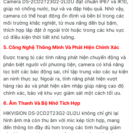
Camera DS-2CD2T23G2-2LI2U đạt chuẩn IP67 và IK10,
giúp nó chống nước, bụi và va đập hiệu quả. Nhờ vậy,
camera có thể hoạt động ổn định và bền bỉ trong các
môi trường khắc nghiệt, từ mưa nắng đến bụi bặm,
thích hợp lắp đặt ở ngoài trời hoặc trong các khu vực
có điều kiện thời tiết khó lường.
5. Công Nghệ Thông Minh Và Phát Hiện Chính Xác
Được trang bị các tính năng phát hiện chuyển động và
phân biệt người với phương tiện, camera có khả năng
lọc bớt các báo động sai, chỉ tập trung vào các sự kiện
an ninh thực sự. Ngoài ra, tính năng phát hiện vượt
hàng rào ảo và phát hiện xâm nhập giúp nâng cao độ
chính xác, bảo vệ khu vực giám sát một cách tối ưu.
6. Âm Thanh Và Bộ Nhớ Tích Hợp
HIKVISION DS-2CD2T23G2-2LI2U không chỉ ghi lại
hình ảnh mà còn thu âm với mic kép tích hợp, mang
đến thông tin đầy đủ hơn trong các tình huống giám