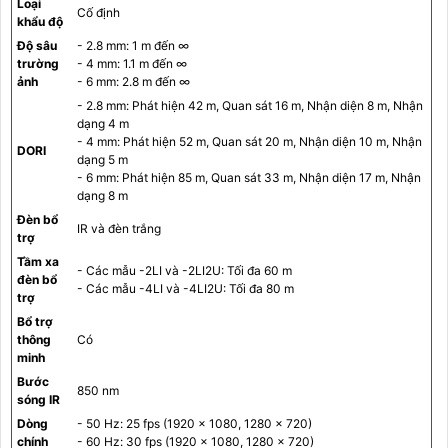
Loại
Cố định
khẩu độ
Độ sâu
- 2.8 mm: 1 m đến ∞
trường
- 4 mm: 1.1 m đến ∞
ảnh
- 6 mm: 2.8 m đến ∞
- 2.8 mm: Phát hiện 42 m, Quan sát 16 m, Nhận diện 8 m, Nhận
dạng 4 m
- 4 mm: Phát hiện 52 m, Quan sát 20 m, Nhận diện 10 m, Nhận
DORI
dạng 5 m
- 6 mm: Phát hiện 85 m, Quan sát 33 m, Nhận diện 17 m, Nhận
dạng 8 m
Đèn bổ
IR và đèn trắng
trợ
Tầm xa
- Các mẫu -2LI và -2LI2U: Tối đa 60 m
đèn bổ
- Các mẫu -4LI và -4LI2U: Tối đa 80 m
trợ
Bổ trợ
thông
Có
minh
Bước
850 nm
sóng IR
Dòng
- 50 Hz: 25 fps (1920 × 1080, 1280 × 720)
chính
- 60 Hz: 30 fps (1920 × 1080, 1280 × 720)