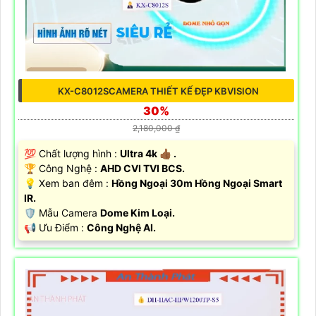
KX-C8012SCAMERA THIẾT KẾ ĐẸP KBVISION
30%
2,180,000 ₫
💯 Chất lượng hình :
Ultra 4k 👍🏾 .
🏆 Công Nghệ :
AHD CVI TVI BCS.
💡 Xem ban đêm :
Hồng Ngoại 30m Hồng Ngoại Smart
IR.
🛡 Mẫu Camera
Dome Kim Loại.
️📢 Ưu Điểm :
Công Nghệ AI.