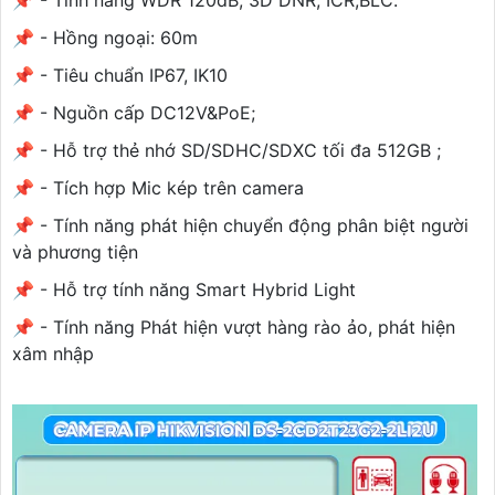
📌 - Tính năng WDR 120dB; 3D DNR; ICR;BLC.
📌 - Hồng ngoại: 60m
📌 - Tiêu chuẩn IP67, IK10
📌 - Nguồn cấp DC12V&PoE;
📌 - Hỗ trợ thẻ nhớ SD/SDHC/SDXC tối đa 512GB ;
📌 - Tích hợp Mic kép trên camera
📌 - Tính năng phát hiện chuyển động phân biệt người
và phương tiện
📌 - Hỗ trợ tính năng Smart Hybrid Light
📌 - Tính năng Phát hiện vượt hàng rào ảo, phát hiện
xâm nhập