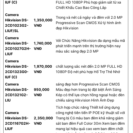
IUF (C)
FULL HD 1080P Phù hợp giám sát từ xa
Chiết Khấu Cao Bao Công Lắp
Camera
Trong và nét cả ngày và đêm với 2.0 MP
Hikvision DS-
1,350,000
Progressive Scan CMOS Xử lý hình ảnh
2CD1023G2-
VNĐ
đẹp Hikvision
LIUF/SL
Camera
Với Chức Năng Hikvision đa dạng mẫu mã
Hikvision DS-
1,740,000
phát triển mạnh trên thị trường hiện nay
2CD1027G2H-
VNĐ
màu sắc sáng đẹp 2.0 MP
LIUF
Camera
Hikvision DS-
1,970,000
chất lượng sắc nét đến 2.0 MP FULL HD
2CD1323G0-
VNĐ
1080P Độ nét phù hợp Hổ Trợ Thẻ Nhớ
IUF (C)
Camera
sáng đẹp hơn Progressive Scan CMOS
Hikvision DS-
950,000
Màu đẹp hơn trang bị đặt biệt Ánh Sáng
2CD1321G2-
VNĐ
Kép có thể lựa chọn hồng ngoại hoặc đèn
LIU
chiếu sáng Hikvision Hình Ảnh Đẹp
Tích hợp chức năng Thiết kế ứng dụng
Camera
công nghệ tiên tiến IP POE kỹ thuật số với
Hikvision DS-
2,350,000
Trang bị Có màu ban đêm khả năng giám
2CD1167G2H-
VNĐ
sát ban đêm Full Color 30m Xem ban đêm
LIUF
mang lại hiệu quả cao xem ban đêm chất