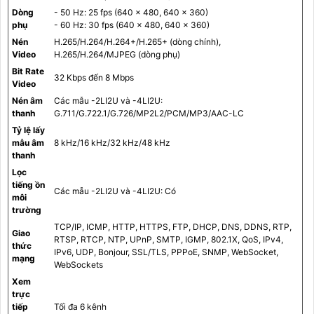
Dòng
- 50 Hz: 25 fps (640 × 480, 640 × 360)
phụ
- 60 Hz: 30 fps (640 × 480, 640 × 360)
Nén
H.265/H.264/H.264+/H.265+ (dòng chính),
Video
H.265/H.264/MJPEG (dòng phụ)
Bit Rate
32 Kbps đến 8 Mbps
Video
Nén âm
Các mẫu -2LI2U và -4LI2U:
thanh
G.711/G.722.1/G.726/MP2L2/PCM/MP3/AAC-LC
Tỷ lệ lấy
mẫu âm
8 kHz/16 kHz/32 kHz/48 kHz
thanh
Lọc
tiếng ồn
Các mẫu -2LI2U và -4LI2U: Có
môi
trường
TCP/IP, ICMP, HTTP, HTTPS, FTP, DHCP, DNS, DDNS, RTP,
Giao
RTSP, RTCP, NTP, UPnP, SMTP, IGMP, 802.1X, QoS, IPv4,
thức
IPv6, UDP, Bonjour, SSL/TLS, PPPoE, SNMP, WebSocket,
mạng
WebSockets
Xem
trực
tiếp
Tối đa 6 kênh