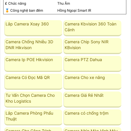
₤ Chức năng
Thu Âm
️🏅️ Công nghệ ban đêm
Hồng Ngoại Smart IR
Lắp Camera Xoay 360
Camera Kbvision 360 Toàn
Cảnh
Camera Chống Nhiễu 3D
Camera Chip Sony NIR
DNR Hikvison
KBvision
Camera Ip POE Hikvision
Camera PTZ Dahua
Camera Có Đọc Mã QR
Camera Cho xe nâng
Tư Vấn Chọn Camera Cho
Camera Giá Rẻ Nhất
Kho Logistics
Lắp Camera Phòng Phẩu
Camera có chống trộm
Thuật
Camera Cho Công Trình
Camera Nhìn Màn Hình Máy