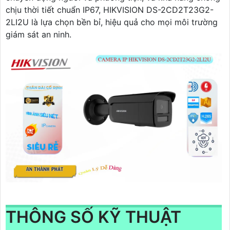
chịu thời tiết chuẩn IP67, HIKVISION DS-2CD2T23G2-
2LI2U là lựa chọn bền bỉ, hiệu quả cho mọi môi trường
giám sát an ninh.
THÔNG SỐ KỸ THUẬT