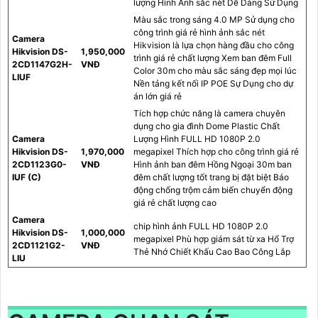
lượng Hình Ảnh sắc nét Dễ Dàng Sử Dụng
Màu sắc trong sáng 4.0 MP Sử dụng cho
công trình giá rẻ hình ảnh sắc nét
Camera
Hikvision là lựa chọn hàng đầu cho công
Hikvision DS-
1,950,000
trình giá rẻ chất lượng Xem ban đêm Full
2CD1147G2H-
VNĐ
Color 30m cho màu sắc sáng đẹp mọi lúc
LIUF
Nền tảng kết nối IP POE Sự Dụng cho dự
án lớn giá rẻ
Tích hợp chức năng là camera chuyên
dụng cho gia đình Dome Plastic Chất
Camera
Lượng Hình FULL HD 1080P 2.0
Hikvision DS-
1,970,000
megapixel Thích hợp cho công trình giá rẻ
2CD1123G0-
VNĐ
Hình ảnh ban đêm Hồng Ngoại 30m ban
IUF (C)
đêm chất lượng tốt trang bị đặt biệt Báo
động chống trộm cảm biến chuyển động
giá rẻ chất lượng cao
Camera
chip hình ảnh FULL HD 1080P 2.0
Hikvision DS-
1,000,000
megapixel Phù hợp giám sát từ xa Hổ Trợ
2CD1121G2-
VNĐ
Thẻ Nhớ Chiết Khấu Cao Bao Công Lắp
LIU