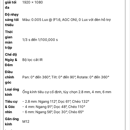
giải tối
1920 × 1080
đa
Độ nhạy
sáng tối
Màu: 0.005 Lux @ (F1.6, AGC ON), 0 Lux với đèn hỗ trợ
thiểu
Thời
gian
1/3 s đến 1/100,000 s
màn
trập
Chế độ
Ngày &
Bộ lọc cắt IR
Đêm
Điều
chỉnh
Pan: 0° đến 360°, Tilt: 0° đến 90°, Rotate: 0° đến 360°
góc
Loại ống
Ống kính tiêu cự cố định, tùy chọn 2.8 mm, 4 mm, 6 mm
kính
Tiêu cự
- 2.8 mm: Ngang 112°, Dọc 61°, Chéo 132°
& Góc
- 4 mm: Ngang 91°, Dọc 48°, Chéo 110°
nhìn
- 6 mm: Ngang 56°, Dọc 30°, Chéo 65°
Gắn ống
M12
kính