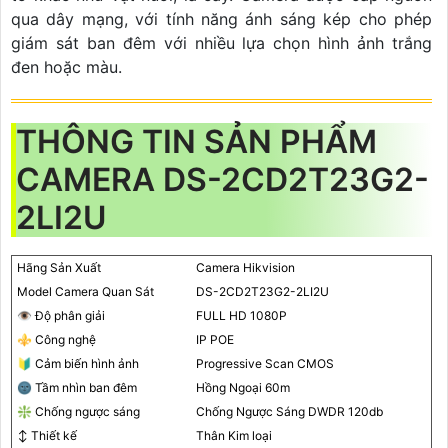
qua dây mạng, với tính năng ánh sáng kép cho phép
giám sát ban đêm với nhiều lựa chọn hình ảnh trắng
đen hoặc màu.
THÔNG TIN SẢN PHẨM
CAMERA DS-2CD2T23G2-
2LI2U
Hãng Sản Xuất
Camera Hikvision
Model Camera Quan Sát
DS-2CD2T23G2-2LI2U
👁 Độ phân giải
FULL HD 1080P
⚜️ Công nghệ
IP POE
🔰 Cảm biến hình ảnh
Progressive Scan CMOS
🌚 Tầm nhìn ban đêm
Hồng Ngoại 60m
❇️ Chống ngược sáng
Chống Ngược Sáng DWDR 120db
↕️ Thiết kế
Thân Kim loại