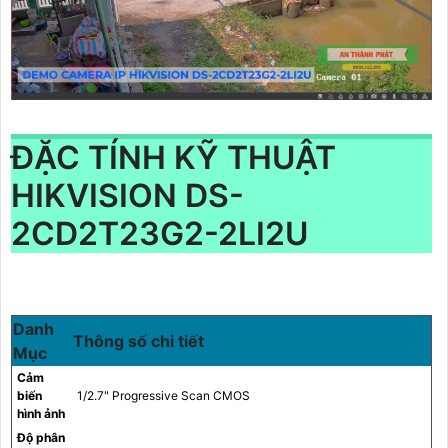
ĐẶC TÍNH KỸ THUẬT
HIKVISION DS-
2CD2T23G2-2LI2U
Danh
Thông số chi tiết
Mục
Cảm
biến
1/2.7" Progressive Scan CMOS
hình ảnh
Độ phân