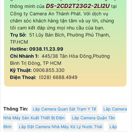
DS-2CD2T23G2-2LI2U
thông minh của
tại
Công ty Camera An Thành Phát. Với dịch vụ
chăm sóc khách hàng tận tâm và uy tín, chúng
tôi cam kết đáp ứng mọi nhu cầu của bạn.
Trụ Sở:
51 Lũy Bán Bích, Phường Phú Thạnh,
TP.HCM
Hotline: 0938.11.23.99
Chi Nhánh 1:
445/38 Tân Hòa Đông,Phường
Bình Trị Đông, TP HCM
Kỹ Thuật:
0906.855.330
Điện Thoại:
(028) 6688.4949
Thông Tin:
Lắp Camera Quan Sát Trạm Y Tế
Lắp Camera
Nhà Máy Sản Xuất Thiết Bị Điện
Lắp Camera Quận Tân
Bình
Lắp Đặt Camera Nhà Máy Xử Lý Nước Thải
Lắp