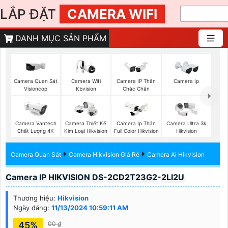
LẮP ĐẶT
CAMERA WIFI
DANH MỤC SẢN PHẨM
Camera Quan Sát
Camera Wifi
Camera IP Thân
Camera Ip
Visioncop
Kbvision
Chắc Chắn
Camera Vantech
Camera Thiết Kế
Camera Ip Thân
Camera Ultra 3k
Chất Lượng 4K
Kim Loại Hikvision
Full Color Hikvision
Hikvision
Camera Quan Sát
Camera Hikvision Giá Rẻ
Camera Ai Hikvision
Camera IP HIKVISION DS-2CD2T23G2-2LI2U
Thương hiệu:
Hikvision
Ngày đăng:
11/13/2024 10:59:11 AM
45%
00 ₫