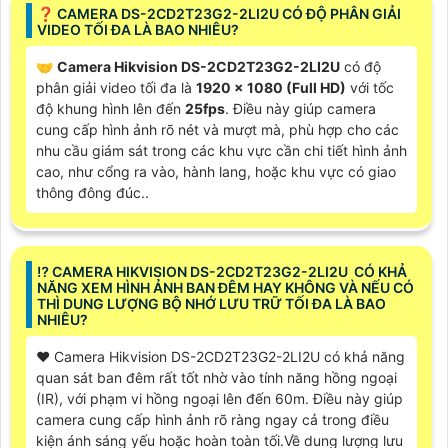
❓ CAMERA DS-2CD2T23G2-2LI2U CÓ ĐỘ PHÂN GIẢI
VIDEO TỐI ĐA LÀ BAO NHIÊU?
🤝
Camera Hikvision DS-2CD2T23G2-2LI2U
có độ
phân giải video tối đa là
1920 x 1080 (Full HD)
với tốc
độ khung hình lên đến
25fps
. Điều này giúp camera
cung cấp hình ảnh rõ nét và mượt mà, phù hợp cho các
nhu cầu giám sát trong các khu vực cần chi tiết hình ảnh
cao, như cổng ra vào, hành lang, hoặc khu vực có giao
thông đông đúc..
⁉️ CAMERA HIKVISION DS-2CD2T23G2-2LI2U CÓ KHẢ
NĂNG XEM HÌNH ẢNH BAN ĐÊM HAY KHÔNG VÀ NẾU CÓ
THÌ DUNG LƯỢNG BỘ NHỚ LƯU TRỮ TỐI ĐA LÀ BAO
NHIÊU?
♥️ Camera Hikvision DS-2CD2T23G2-2LI2U có khả năng
quan sát ban đêm rất tốt nhờ vào tính năng hồng ngoại
(IR), với phạm vi hồng ngoại lên đến 60m. Điều này giúp
camera cung cấp hình ảnh rõ ràng ngay cả trong điều
kiện ánh sáng yếu hoặc hoàn toàn tối.Về dung lượng lưu