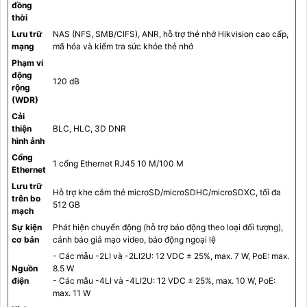
đồng
thời
Lưu trữ
NAS (NFS, SMB/CIFS), ANR, hỗ trợ thẻ nhớ Hikvision cao cấp,
mạng
mã hóa và kiểm tra sức khỏe thẻ nhớ
Phạm vi
động
120 dB
rộng
(WDR)
Cải
thiện
BLC, HLC, 3D DNR
hình ảnh
Cổng
1 cổng Ethernet RJ45 10 M/100 M
Ethernet
Lưu trữ
Hỗ trợ khe cắm thẻ microSD/microSDHC/microSDXC, tối đa
trên bo
512 GB
mạch
Sự kiện
Phát hiện chuyển động (hỗ trợ báo động theo loại đối tượng),
cơ bản
cảnh báo giả mạo video, báo động ngoại lệ
- Các mẫu -2LI và -2LI2U: 12 VDC ± 25%, max. 7 W, PoE: max.
Nguồn
8.5 W
điện
- Các mẫu -4LI và -4LI2U: 12 VDC ± 25%, max. 10 W, PoE:
max. 11 W