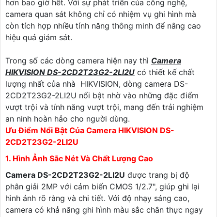
hơn bao giờ hết. Với sự phát triển của công nghệ,
camera quan sát không chỉ có nhiệm vụ ghi hình mà
còn tích hợp nhiều tính năng thông minh để nâng cao
hiệu quả giám sát.
Trong số các dòng camera hiện nay thì
Camera
HIKVISION DS-2CD2T23G2-2LI2U
có thiết kế chất
lượng nhất của nhà HIKVISION, dòng camera DS-
2CD2T23G2-2LI2U nổi bật nhờ vào những đặc điểm
vượt trội và tính năng vượt trội, mang đến trải nghiệm
an ninh hoàn hảo cho người dùng.
Ưu Điểm Nổi Bật Của Camera HIKVISION DS-
2CD2T23G2-2LI2U
1. Hình Ảnh Sắc Nét Và Chất Lượng Cao
Camera DS-2CD2T23G2-2LI2U
được trang bị độ
phân giải 2MP với cảm biến CMOS 1/2.7", giúp ghi lại
hình ảnh rõ ràng và chi tiết. Với độ nhạy sáng cao,
camera có khả năng ghi hình màu sắc chân thực ngay