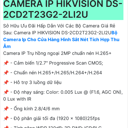
CAMERA IP HIKVISION DS-
2CD2T23G2-2LI2U
Sở Hữu Ưu Đãi Hấp Dẫn Với Các Bộ Camera Giá Rẻ
Sau: Camera IP HIKVISION DS-2CD2T23G2-2LI2U
Bộ
Camera Ip Cho Cửa Hàng Hình Sắt Nét Tích Hợp Thu
Âm
Camera IP Trụ hồng ngoại 2MP chuẩn nén H.265+
📌 - Cảm biến 1/2.7" Progressive Scan CMOS;
📌 - Chuẩn nén H.265+/H.265/H.264+/H.264
📌 - Hỗ trợ 3 luồng dữ liệu
📌 - Độ nhạy sáng: Color: 0.005 Lux @ (F1.6, AGC ON),
0 Lux with IR
📌 - Ống kính 2.8/4/6 mm
📌 - Độ phân giải tối đa (1920 × 1080)25fps