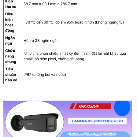
Kích
88.7 mm × 93.1 mm × 286.7 mm
thước
Điều
kiện
-30 °C đến 60 °C, độ ẩm 95% hoặc ít hơn (không ngưng tụ)
hoạt
động
Ngôn
Hỗ trợ 33 ngôn ngữ
ngữ
Chức
Nhịp tim, phản chiếu, nhật ký đèn flash, đặt lại mật khẩu qua
năng
email, bộ đếm pixel, chống dải băng
chung
Tiêu
chuẩn
IP67 (chống bụi và nước)
bảo vệ