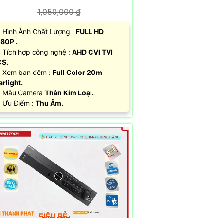
1,050,000 ₫
 Hình Ành Chất Lượng :
FULL HD
80P .
 Tích hợp công nghệ :
AHD CVI TVI
CS.
 Xem ban đêm :
Full Color 20m
arlight.
️ Mẫu Camera
Thân Kim Loại.
 Ưu Điểm :
Thu Âm.