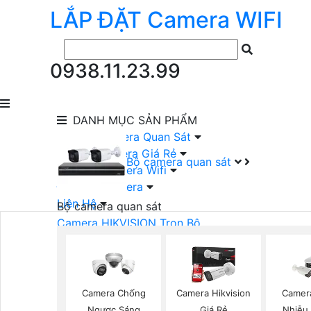
LẮP ĐẶT
Camera
WIFI
0938.11.23.99
DANH MỤC
SẢN PHẨM
lắp Đặt Camera Quan Sát
Lắp Bộ Camera Giá Rẻ
Bộ camera quan sát
Lắp Đặt Camera Wifi
Đầu Ghi Camera
Liên Hệ
Bộ camera quan sát
Camera HIKVISION Trọn Bộ
Camera KBVISION Trọn Bộ
Camera DAHUA Trọn Bộ
Camera giá Rẻ Trọn Bộ
Bộ Camera Nên Dùng
Camera Chống
Camera Hikvision
Camer
Bộ Camera Có Màu Ban Đêm
Ngược Sáng
Giá Rẻ
Nhiễu