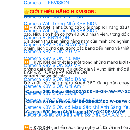
Camera IP KBVISION
Camera Wifi KBVISION
👉
GIỚI THIỆU HÃNG HIKVISION:
Camera Wifi 360 KBVISION
Camera Wifi Trong Nhà KBVISION
⏩
HIKVISION là nhà cung cấp giải pháp IoT hàng đầu th
Camera Wifi Ngoài Trời KBVISION
cao. Hikvision hiện có hơn 40.000 nhân viên, trong đó
Camera Ai KBVISION
9% doanh thu bán hàng hàng năm của mình cho nghiên c
Camera KBVISION XOAY 360
phẩm, luôn đứng đầu trong các bảng xếp hạng về thiết 
Camera KBVISION 2.0 MP
Camera KBVISION 4.0 MP
⏩
HIKVISION đã thiết lập một trong những mạng lưới ti
Camera KBVISION 8.0 MP
phòng đại diện ở hơn 150 quốc gia và vùng lãnh thổ 
LẮP ĐẶT CAMERA KBVISION
người dùng và đối tác.
Camera KBVISION Báo Động
Đề xuất các sản phẩm Xoay 360 đang bán chạy
Camera KBVISION Ghi Âm
Camera 360 Dahua DH-SD2A200HB-GN-AW-PV-S2
Camera KBVISION Zoom Xa
Camera KBVISION có Màu Ban Đêm
Camera An Ninh Hikvision DS-2DE2C400IW-DE/W 
Camera KBVISION có Màu Sắc Khi Ánh Sáng Yế
Camera Wifi Imou Chất Lượng IPC-GK2DP-3C0W
Camera Quan Sát Ban Đêm Rõ Nét KBVISION
⏩
HIKVISION cải tiến các công nghệ cốt lõi về mã hóa âm