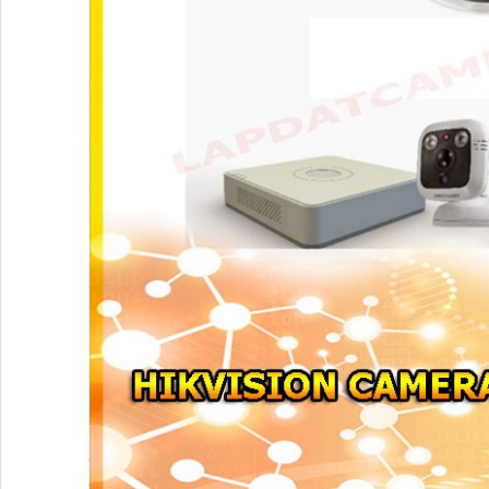
Camera Ghi Âm Hikvision
Camera HIKVISION Có Màu Ban Đêm
Camera Quan Sát Có Màu Khi Ánh Sáng Yếu
Camera Giám Sát Ban Đêm Hikvision
Thiết Bị Mạng
Thiết Bị Mạng
Switch HIKVISION
Switch Dahua
Thiết Bị Mạng Ruijie
Thiết Bị Mạng KBvision
Đầu Ghi Hình
Đầu Ghi Camera
Đầu Ghi Dahua