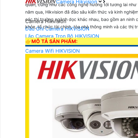
Camera Hikvision
quan, cũng như các công nghệ hướng tới tương lai như tr
năm qua, Hikvision đã đào sâu kiến ​​thức và kinh nghi
các thị trường ngành dọc khác nhau, bao gồm an ninh c
Camera Hikvision
khỏe, tổ chức tài chính, tòa nhà thông minh và các thị 
Đầu Ghi Camera HIKVISION
Lắp Camera Trọn Bộ HIKVISION
👉
MÔ TẢ SẢN PHẨM:
Camera HIKVISION Ai
Camera Wifi HIKVISION
Camera Wifi 360 HIKVISION
Camera Wifi Trong Nhà HIKVISION
Camera Wifi Ngoài Trời HIKVISION
Camera IP HIKVISION
Camera HIKVISION Xoay 360
Camera ZOOM Sắc Nét HIKVISION
Camera HIKVISION 2MP
Camera HIKVISION 4MP
Camera HIKVISION 8MP
LẮP ĐẶT CAMERA HIKVISION
Camera HIKVISION Báo Động