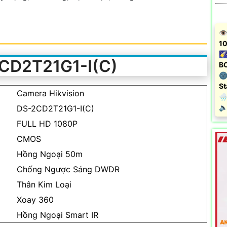
👁
10
🌠
CD2T21G1-I(C)
B
🌚
St
Camera Hikvision
🌧
️
DS-2CD2T21G1-I(C)
FULL HD 1080P
CMOS
Hồng Ngoại 50m
Chống Ngược Sáng DWDR
Thân Kim Loại
Xoay 360
Hồng Ngoại Smart IR