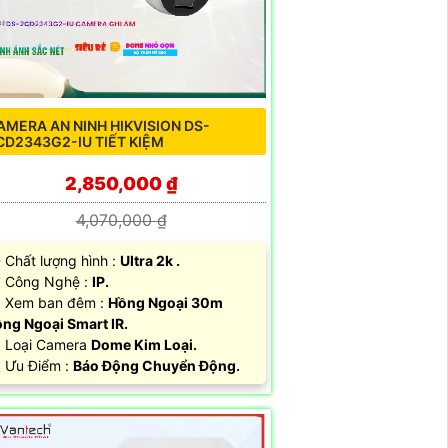
AMERA AN NINH HIKVISION DS-
CD2343G2-IU TIẾT KIỆM
2,850,000 ₫
4,070,000 ₫
 Chất lượng hình :
Ultra 2k .
 Công Nghệ :
IP.
 Xem ban đêm :
Hồng Ngoại 30m
ng Ngoại Smart IR.
 Loại Camera
Dome Kim Loại.
 Ưu Điểm :
Báo Động Chuyển Động.