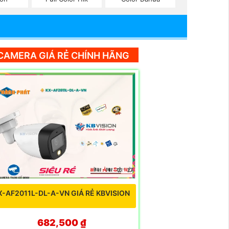
CAMERA GIÁ RẺ CHÍNH HÃNG
X-AF2011L-DL-A-VN GIÁ RẺ KBVISION
682,500 ₫