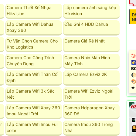
Camera Thiết Kế Nhựa
Lắp camera ánh sáng kép
Hikvision
Hikvision
D
N
Lắp Camera Wifi Dahua
Đầu Ghi 4 HDD Dahua
Xoay 360
Tư Vấn Chọn Camera Cho
Camera Giá Rẻ Nhất
Kho Logistics
💯
Camera Cho Công Trình
Camera Nhìn Màn Hình
🌠
Chuyên Dụng
Máy Tính
B
Lắp Camera Wifi Thân Cố
Lắp Camera Ezviz 2K
🌔
Định

️♚
Lắp Camera Wifi 3k Sắc
Camera Wifi Ezviz Ngoài
Nét
Trời
n
Lắp Camera Wifi Xoay 360
Camera Hdparagon Xoay
Imou Ngoài Trời
360 Độ
r
Lắp Camera Wifi Imou Full
Camera Imou 360 Trong
color
Nhà