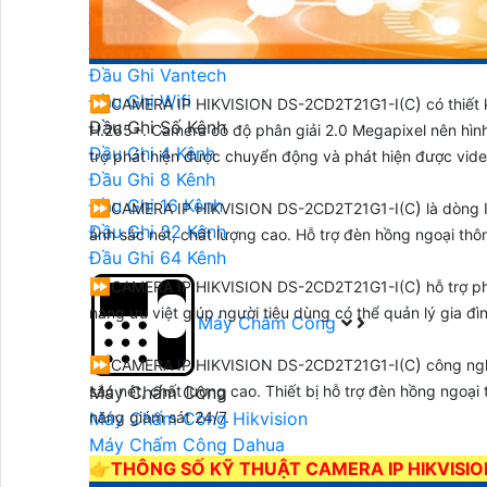
Đầu Ghi Hikvision
Đầu Ghi Kbvision
Đầu Ghi Vantech
Đầu Ghi Wifi
⏩
)
CAMERA IP HIKVISION DS-2CD2T21G1-I(C
có thiết
Đầu Ghi Số Kênh
H.265+. Camera có độ phân giải 2.0 Megapixel nên hình 
Đầu Ghi 4 Kênh
trợ phát hiện được chuyển động và phát hiện được vide
Đầu Ghi 8 Kênh
Đầu Ghi 16 Kênh
⏩
)
CAMERA IP HIKVISION DS-2CD2T21G1-I(C
là dòng 
Đầu Ghi 32 Kênh
ảnh sắc nét, chất lượng cao. Hỗ trợ đèn hồng ngoại th
Đầu Ghi 64 Kênh
⏩
)
CAMERA IP HIKVISION DS-2CD2T21G1-I(C
hỗ trợ p
năng ưu việt giúp người tiêu dùng có thể quản lý gia đì
Máy Chấm Công
⏩
)
CAMERA IP HIKVISION DS-2CD2T21G1-I(C
công ngh
Máy Chấm Công
sắc nét, chất lượng cao. Thiết bị hỗ trợ đèn hồng ngoạ
Máy Chấm Công Hikvision
năng giám sát 24/7.
Máy Chấm Công Dahua
👉
THÔNG SỐ KỸ THUẬT CAMERA IP HIKVISIO
Máy Chấm Công Kbvision