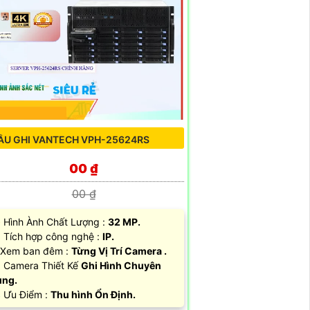
ẦU GHI VANTECH VPH-25624RS
00 ₫
00 ₫
Hình Ành Chất Lượng :
32 MP.
 Tích hợp công nghệ :
IP.
Xem ban đêm :
Từng Vị Trí Camera .
Camera Thiết Kế
Ghi Hình Chuyên
ụng.
 Ưu Điểm :
Thu hình Ổn Định.