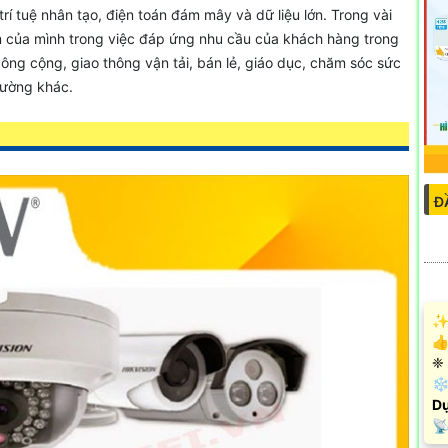
í tuệ nhân tạo, điện toán đám mây và dữ liệu lớn. Trong vài
ệm của mình trong việc đáp ứng nhu cầu của khách hàng trong
ông cộng, giao thông vận tải, bán lẻ, giáo dục, chăm sóc sức
trường khác.
Đ
✨ 
👍
❈ 
❄ 
D
️