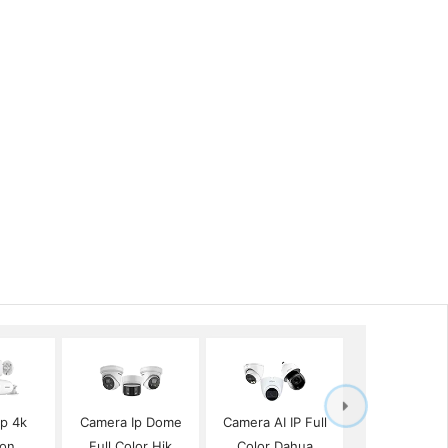
Ip 4k
Camera Ip Dome
Camera AI IP Full
ion
Full Color Hik
Color Dahua