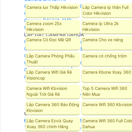
Camera DAHUA Xoay 360
Camera lux Thấp Hikvision
Lắp Camera Ip thân Full
Camera DAHUA 2MP
Color Hikvision
Camera DAHUA 4MP
Camera zoom 25x
Camera Ip Ultra 2k
Camera DAHUA 8MP
Hikvision
Hikvision
LẮP ĐẶT CAMERA DAHUA
Camera Có Đọc Mã QR
Camera Cho xe nâng
Camera DAHUA Báo Động
Camera Dahua Quan Sát Ban Đêm Rõ Nét
Camera Dahua Starlight
Lắp Camera Phòng Phẩu
Camera có chống trộm
Thuật
Camera Dahua Ban Đêm Có Màu
Camera DAHUA Ghi Âm
Lắp Camera Wifi Giá Rẻ
Camera Kbone Xoay 360
Camera DAHUA Zoom
Visioncop
Camera Wifi Kbvision
Top 5 Camera Wifi 360
Camera Kbvision
Ngoài Trời Giá Rẻ
Nên Mua
Lắp Camera 360 Báo Động
Camera Wifi 360 Kbvisio
Kbvision
Camera Kbvision
Đầu Ghi Camera KBVISION
Lắp Camera Ezviz Quay
Camera Wifi 360 Full Colo
Xoay 360 chính Hãng
Dahua
Trọn Bộ Camera KBvision