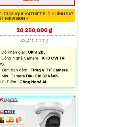
S-7332HQHI-K4THIẾT BỊ GHI HÌNH SẮT
ÉT HIKVISION ✓
20,250,000 ₫
33,410,000 ₫
 Độ Phân giải :
Ultra 2k .
 Công Nghệ Camera :
AHD CVI TVI
CS.
 Xem ban đêm :
Từng Vị Trí Camera .
 Mẫu Camera
Đầu Ghi 32 kênh.
 Ưu Điểm :
Công Nghệ AI.