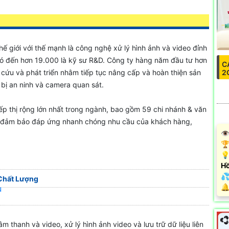
ế giới với thế mạnh là công nghệ xử lý hình ảnh và video đỉnh
 có đến hơn 19.000 là kỹ sư R&D. Công ty hàng năm đầu tư hơn
C
2
ứu và phát triển nhằm tiếp tục nâng cấp và hoàn thiện sản
bị an ninh và camera quan sát.
ếp thị rộng lớn nhất trong ngành, bao gồm 59 chi nhánh & văn
để đảm bảo đáp ứng nhanh chóng nhu cầu của khách hàng,
👁
🏆
💡
Hồ
💦
Chất Lượng
️
u
 thanh và video, xử lý hình ảnh video và lưu trữ dữ liệu liên