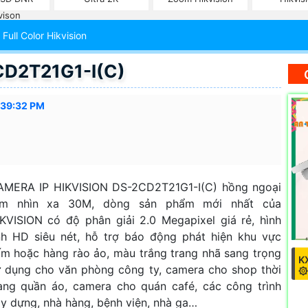
vison
Full Color Hikvision
CD2T21G1-I(C)
:39:32 PM
AMERA IP HIKVISION DS-2CD2T21G1-I(C) hồng ngoại
ầm nhìn xa 30M, dòng sản phẩm mới nhất của
KVISION có độ phân giải 2.0 Megapixel giá rẻ, hình
h HD siêu nét, hỗ trợ báo động phát hiện khu vực
m hoặc hàng rào ảo, màu trắng trang nhã sang trọng
K
 dụng cho văn phòng công ty, camera cho shop thời
۞
ang quần áo, camera cho quán café, các công trình
y dựng, nhà hàng, bệnh viện, nhà ga…