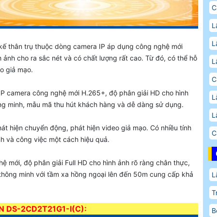
C
L
L
 kế thân trụ thuộc dòng camera IP áp dụng công nghệ mới
ảnh cho ra sắc nét và có chất lượng rất cao. Từ đó, có thể hỗ
L
o giả mạo.
C
IP camera công nghệ mới H.265+, độ phân giải HD cho hình
L
ông minh, mẫu mã thu hút khách hàng và dễ dàng sử dụng.
L
hát hiện chuyển động, phát hiện video giả mạo. Có nhiều tính
C
nh và công việc một cách hiệu quả.
ệ mới, độ phân giải Full HD cho hình ảnh rõ ràng chân thực,
i thông minh với tầm xa hồng ngoại lên đến 50m cung cấp khả
L
T
N DS-2CD2T21G1-I(C):
B