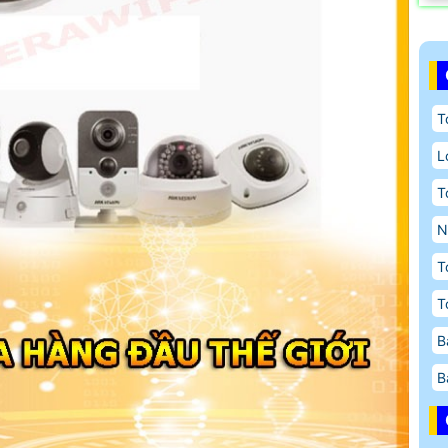
T
L
T
N
T
T
B
B