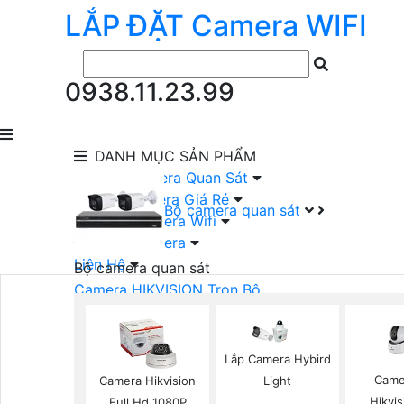
LẮP ĐẶT
Camera
WIFI
0938.11.23.99
DANH MỤC
SẢN PHẨM
lắp Đặt Camera Quan Sát
Lắp Bộ Camera Giá Rẻ
Bộ camera quan sát
Lắp Đặt Camera Wifi
Đầu Ghi Camera
Liên Hệ
Bộ camera quan sát
Camera HIKVISION Trọn Bộ
Camera KBVISION Trọn Bộ
Camera DAHUA Trọn Bộ
Camera giá Rẻ Trọn Bộ
Lắp Camera Hybird
Bộ Camera Nên Dùng
Came
Camera Hikvision
Light
Bộ Camera Có Màu Ban Đêm
Hikvi
Full Hd 1080P