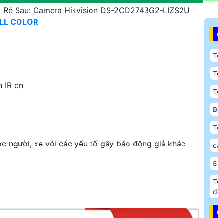
á Rẻ Sau: Camera Hikvision DS-2CD2743G2-LIZS2U
ULL COLOR
T
T
h IR on
T
B
T
 người, xe với các yếu tố gây báo động giả khác
c
5
T
đ