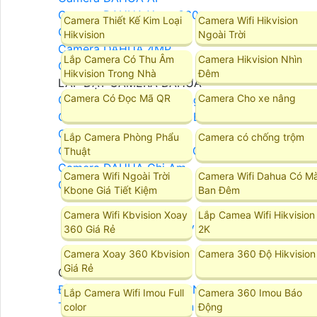
Camera DAHUA Xoay 360
Camera Thiết Kế Kim Loại
Camera Wifi Hikvision
Camera DAHUA 2MP
Hikvision
Ngoài Trời
Camera DAHUA 4MP
Lắp Camera Có Thu Âm
Camera Hikvision Nhìn
Camera DAHUA 8MP
Hikvision Trong Nhà
Đêm
LẮP ĐẶT CAMERA DAHUA
Camera Có Đọc Mã QR
Camera Cho xe nâng
Camera DAHUA Báo Động
Camera Dahua Quan Sát Ban Đêm Rõ Nét
Camera Dahua Starlight
Lắp Camera Phòng Phẩu
Camera có chống trộm
Camera Dahua Ban Đêm Có Màu
Thuật
Camera DAHUA Ghi Âm
Camera Wifi Ngoài Trời
Camera Wifi Dahua Có M
Camera DAHUA Zoom
Kbone Giá Tiết Kiệm
Ban Đêm
Camera Wifi Kbvision Xoay
Lắp Camea Wifi Hikvision
Camera Kbvision
360 Giá Rẻ
2K
Camera Xoay 360 Kbvision
Camera 360 Độ Hikvision
Giá Rẻ
Camera Kbvision
Đầu Ghi Camera KBVISION
Lắp Camera Wifi Imou Full
Camera 360 Imou Báo
Trọn Bộ Camera KBvision
color
Động