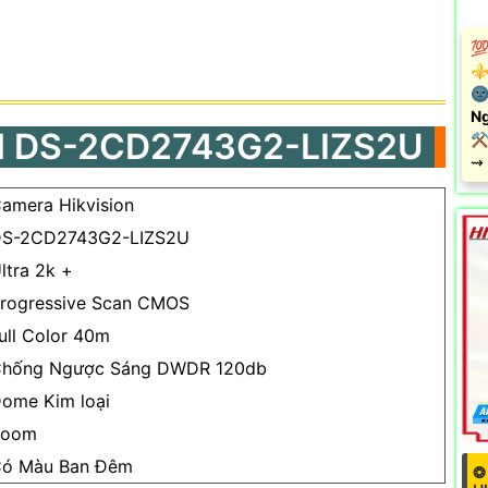
💯
⚜️
🌚
Ng
 DS-2CD2743G2-LIZS2U
⚒ 
️⇝
amera Hikvision
S-2CD2743G2-LIZS2U
ltra 2k +
rogressive Scan CMOS
ull Color 40m
hống Ngược Sáng DWDR 120db
ome Kim loại
Zoom
ó Màu Ban Ðêm
❂