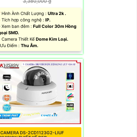
3,380,000 ₫
 Hình Ành Chất Lượng :
Ultra 2k .
 Tích hợp công nghệ :
IP.
 Xem ban đêm :
Full Color 30m Hồng
oại SMD.
Camera Thiết Kế
Dome Kim Loại.
 Ưu Điểm :
Thu Âm.
 CAMERA DS-2CD1123G2-LIUF