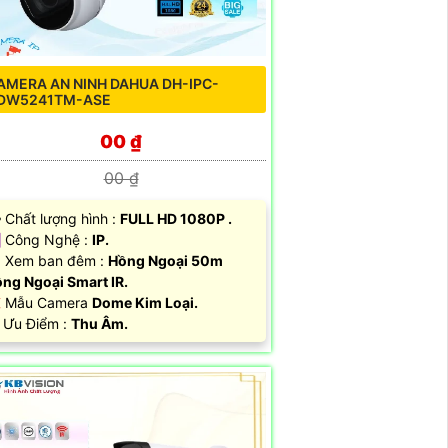
AMERA AN NINH DAHUA DH-IPC-
DW5241TM-ASE
00 ₫
00 ₫
️‍🗨 Chất lượng hình :
FULL HD 1080P .
️ Công Nghệ :
IP.
 Xem ban đêm :
Hồng Ngoại 50m
ng Ngoại Smart IR.
 Mẫu Camera
Dome Kim Loại.
 Ưu Điểm :
Thu Âm.