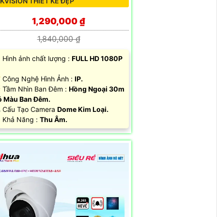
IKVISION THIẾT KẾ ĐẸP
1,290,000 ₫
1,840,000 ₫
Hình ảnh chất lượng :
FULL HD 1080P
 Công Nghệ Hình Ảnh :
IP.
 Tầm Nhìn Ban Đêm :
Hồng Ngoại 30m
 Màu Ban Đêm.
 Cấu Tạo Camera
Dome Kim Loại.
 Khả Năng :
Thu Âm.