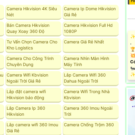
H
Camera Hikvision 4K Siêu
Camera Ip Dome Hikvision
Nét
Giá Rẻ
Bán Camera Hikvision
Camera Hikvision Full Hd
Quay Xoay 360 Độ
1080P
✨ 
Tư Vấn Chọn Camera Cho
Camera Giá Rẻ Nhất
.
Kho Logistics
🏆
💥
Camera Cho Công Trình
Camera Nhìn Màn Hình
Có
Chuyên Dụng
Máy Tính
🐜
️✨
àu
Camera Wifi Kbvision
Lắp Camera Wifi 360
Ngoài Trời Giá Rẻ
Dahua Ngoài Trời
Lắp đặt camera wifi
Camera Wifi Trong Nhà
Hikvision báo động
Kbvision
Lắp Camera Ip 360
Camera 360 Imou Ngoài
Hikvision
Trời
Lắp camera wifi 360 Imou
Camera Chống Trộm 360
Giá Rẻ