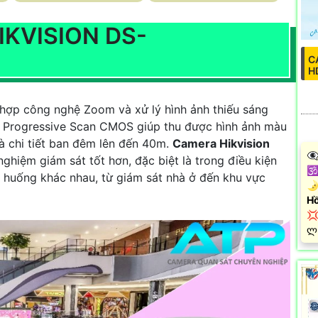
IKVISION DS-
C
H
 hợp công nghệ Zoom và xử lý hình ảnh thiếu sáng
h Progressive Scan CMOS giúp thu được hình ảnh màu
và chi tiết ban đêm lên đến 40m.
Camera Hikvision
👁
ghiệm giám sát tốt hơn, đặc biệt là trong điều kiện
🕉
h huống khác nhau, từ giám sát nhà ở đến khu vực
🌛
Hồ

️ლ
u