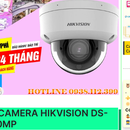
C
C
🦉
.
⚜️
🔅
CAMERA HIKVISION DS-
Có

.0MP
️