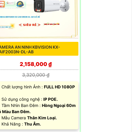
AMERA AN NINH KBVISION KX-
AIF2003N-DL-AB
2,158,000 ₫
3,320,000 ₫
 Chất lượng hình Ảnh :
FULL HD 1080P
 Sử dụng công nghệ :
IP POE.
 Tầm Nhìn Ban Đêm :
Hồng Ngoại 60m
 Màu Ban Đêm.
 Mẫu Camera
Thân Kim Loại.
 Khả Năng :
Thu Âm.