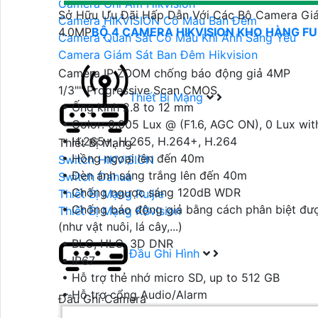
Camera Ghi Âm Hikvision
Sở Hữu Ưu Đãi Hấp Dẫn Với Các Bộ Camera Gi
Camera HIKVISION Có Màu Ban Đêm
4.0MP
BỘ 4 CAMERA HIKVISION KHO HÀNG F
Camera Quan Sát Có Màu Khi Ánh Sáng Yếu
Camera Giám Sát Ban Đêm Hikvision
Camera IP ZOOM chống báo động giả 4MP
1/3"" Progressive Scan CMOS
Thiết Bị Mạng
• Ống kính 2.8 to 12 mm
• Color: 0.005 Lux @ (F1.6, AGC ON), 0 Lux wit
• H.265+, H.265, H.264+, H.264
Thiết Bị Mạng
• Hồng ngoại lên đến 40m
Switch HIKVISION
• Đèn ánh sáng trắng lên đến 40m
Switch Dahua
• Chống ngược sáng 120dB WDR
Thiết Bị Mạng Ruijie
• Chống báo động giả bằng cách phân biệt được
Thiết Bị Mạng KBvision
(như vật nuôi, lá cây,...)
• BLC, HLC, 3D DNR
Đầu Ghi Hình
• IP67
• Hỗ trợ thẻ nhớ micro SD, up to 512 GB
• Hỗ trợ cổng Audio/Alarm
Đầu Ghi Camera
Đầu Ghi Dahua