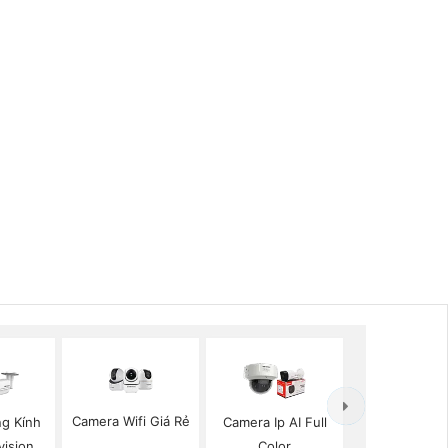
Camera Wifi Giá Rẻ
g Kính
Camera Ip AI Full
vision
Color