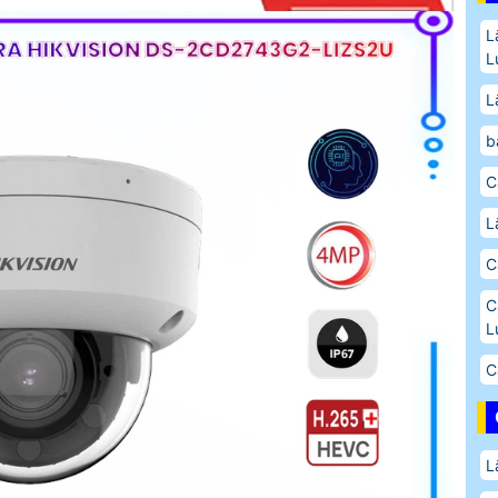
L
L
L
b
C
L
C
C
L
C
L