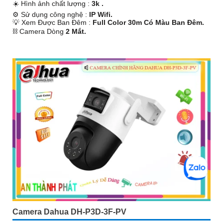
☀️ Hình ảnh chất lượng :
3k .
⚙ Sử dụng công nghệ :
IP Wifi.
💡 Xem Được Ban Đêm :
Full Color 30m Có Màu Ban Ðêm.
⛓ Camera Dòng
2 Mắt.
️💮 Chức Năng :
Thu Âm Và Loa.
Camera Dahua DH-P3D-3F-PV