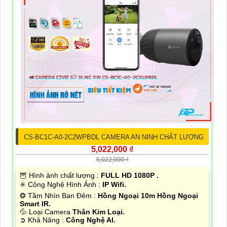
CS-BC1C-A0-2C2WPBDL CAMERA AN NINH CHẤT LƯỢNG
5,022,000 ₫
5,022,000 ₫
🦉 Hình ảnh chất lượng :
FULL HD 1080P .
✳️ Công Nghệ Hình Ảnh :
IP Wifi.
❂ Tầm Nhìn Ban Đêm :
Hồng Ngoại 10m Hồng Ngoại
Smart IR.
💦 Loại Camera
Thân Kim Loại.
️➲ Khả Năng :
Công Nghệ AI.