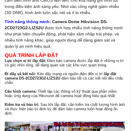
cảm biến hình ảnh CMOS tiên tiến, cho khả năng ghi hình tốt
trong điều kiện ánh sáng yếu. Nhờ vào công nghệ giảm nhiễu
(3D DNR), hình ảnh luôn sắc nét và ít bị nhiễu.
Tính năng thông minh:
Camera Dome Hikvision DS-
2CD2723G2-LIZS2U
được tích hợp nhiều tính năng thông minh
như phát hiện chuyển động, phát hiện xâm nhập trái phép, và
nhiều tính năng khác, giúp người dùng dễ dàng giám sát và
quản lý an ninh hiệu quả.
QUÁ TRÌNH LẮP ĐẶT
Lựa chọn vị trí lắp đặt:
Đảm bảo camera được lắp đặt ở những vị trí
có góc nhìn rộng, dễ dàng quan sát các khu vực quan trọng.
Đi dây và kết nối:
Kéo dây mạng và nguồn điện đến vị trí
lắp đặt
camera DS-2CD2723G2-LIZS2U
đảm bảo tất cả các kết nối đều chắc
chắn.
Cấu hình camera:
Thiết lập các thông số kỹ thuật qua phần mềm
hoặc ứng dụng của Hikvision để camera hoạt động hiệu quả nhất.
Kiểm tra và bảo trì:
Sau khi lắp đặt, cần kiểm tra chất lượng hình ảnh
và thực hiện bảo trì định kỳ để đảm bảo camera luôn hoạt động ổn
định.