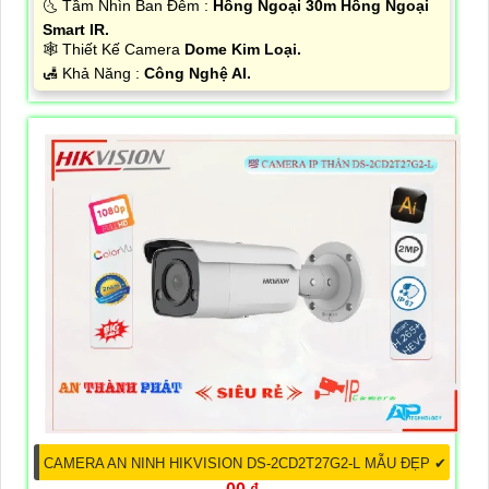
🌜 Tầm Nhìn Ban Đêm :
Hồng Ngoại 30m Hồng Ngoại
Smart IR.
🕸️ Thiết Kế Camera
Dome Kim Loại.
️🛃 Khả Năng :
Công Nghệ AI.
CAMERA AN NINH HIKVISION DS-2CD2T27G2-L MẪU ĐẸP ✔