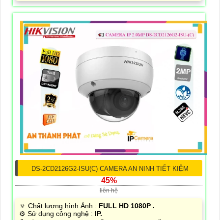
DS-2CD2126G2-ISU(C) CAMERA AN NINH TIẾT KIỆM
45%
liên hệ
🔅 Chất lượng hình Ảnh :
FULL HD 1080P .
⚙ Sử dụng công nghệ :
IP.