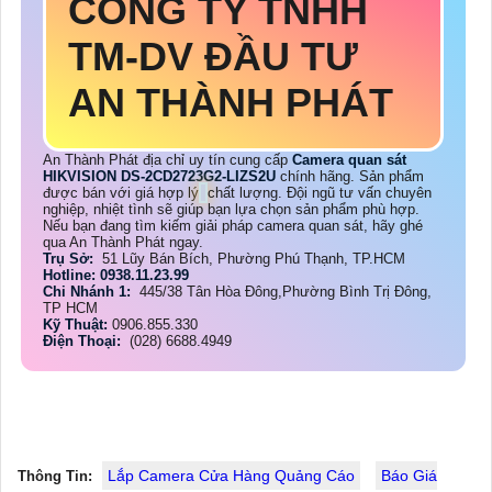
CÔNG TY TNHH
TM-DV ĐẦU TƯ
AN THÀNH PHÁT
An Thành Phát địa chỉ uy tín cung cấp
Camera quan sát
HIKVISION DS-2CD2723G2-LIZS2U
chính hãng. Sản phẩm
được bán với giá hợp lý
chất lượng. Đội ngũ tư vấn chuyên
nghiệp, nhiệt tình sẽ giúp bạn lựa chọn sản phẩm phù hợp.
Nếu bạn đang tìm kiếm giải pháp camera quan sát, hãy ghé
qua An Thành Phát ngay.
Trụ Sở:
51 Lũy Bán Bích, Phường Phú Thạnh, TP.HCM
Hotline: 0938.11.23.99
Chi Nhánh 1:
445/38 Tân Hòa Đông,Phường Bình Trị Đông,
TP HCM
Kỹ Thuật:
0906.855.330
Điện Thoại:
(028) 6688.4949
Lắp Camera Cửa Hàng Quảng Cáo
Báo Giá
Thông Tin: