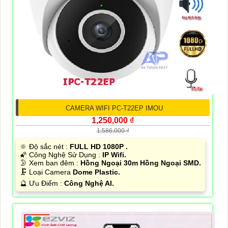
CAMERA WIFI PC-T22EP IMOU
1,250,000 ₫
1,586,000 ₫
🔆 Độ sắc nét :
FULL HD 1080P .
🌠 Công Nghệ Sử Dụng :
IP Wifi.
🌛 Xem ban đêm :
Hồng Ngoại 30m Hồng Ngoại SMD.
🗜️ Loại Camera
Dome Plastic.
️🔮 Ưu Điểm :
Công Nghệ AI.