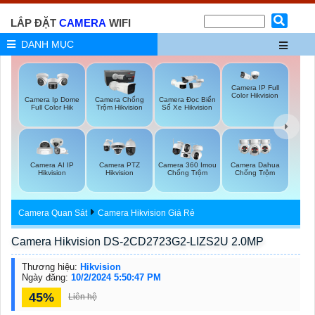
LẮP ĐẶT
CAMERA
WIFI
DANH MỤC
Camera IP Full
Color Hikvision
Camera Ip Dome
Camera Chống
Camera Đọc Biển
Full Color Hik
Trộm Hikvision
Số Xe Hikvision
Camera AI IP
Camera PTZ
Camera 360 Imou
Camera Dahua
Hikvision
Hikvision
Chống Trộm
Chống Trộm
Camera Quan Sát
Camera Hikvision Giá Rẻ
Camera Hikvision DS-2CD2723G2-LIZS2U 2.0MP
Thương hiệu:
Hikvision
Ngày đăng:
10/2/2024 5:50:47 PM
45%
Liên hệ