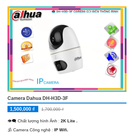
Camera Dahua DH-H3D-3F
1,500,000 ₫
1,700,000 ₫
👁️‍🗨 Chất lượng hình Ảnh :
2K Lite .
🕉️ Camera Công nghệ :
IP Wifi.