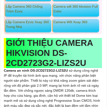
Lắp Camera 360 Chống
Camera wifi 360 kbvision Full
Trộm Ezviz
Color
Lắp Camera Ezviz Xoay 360
Camera Wifi Xoay 360
Trong Nhà
GIỚI THIỆU CAMERA
HIKVISION DS-
2CD2723G2-LIZS2U
Camera an ninh DS-2CD2723G2-LIZS2U
sử dụng công nghệ
IP để truyền tải hình ảnh qua mạng, với chức năng phân biệt
người sản phẩm. Thiết bị này có khả năng zoom giám sát diện
rộng với độ phân giải 2.0 MP, mang lại hình ảnh rõ nét cả ngày
lẫn đêm. Với chống ngược sáng DWDR 120db, camera thích
hợp cho cửa hàng, gia đình, căn hộ với thiết kế Dome kim loại
mạnh mẽ và sử dụng công nghệ Progressive Scan CMOS, hình
ảnh màu sắc đẹp và sắc nét, đặc biệt là ban đêm với tầm nhìn