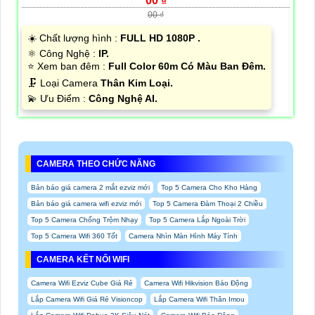
00 ₫
00 ₫
☀️ Chất lượng hình :
FULL HD 1080P .
⚛️ Công Nghệ :
IP.
⭐ Xem ban đêm :
Full Color 60m Có Màu Ban Đêm.
🗜️ Loại Camera
Thân Kim Loại.
️💫 Ưu Điểm :
Công Nghệ AI.
CAMERA THEO CHỨC NĂNG
Bản báo giá camera 2 mắt ezviz mới
Top 5 Camera Cho Kho Hàng
Bản báo giá camera wifi ezviz mới
Top 5 Camera Đàm Thoại 2 Chiều
Top 5 Camera Chống Trộm Nhạy
Top 5 Camera Lắp Ngoài Trời
Top 5 Camera Wifi 360 Tốt
Camera Nhìn Màn Hình Máy Tính
CAMERA KẾT NỐI WIFI
Camera Wifi Ezviz Cube Giá Rẻ
Camera Wifi Hikvision Báo Động
Lắp Camera Wifi Giá Rẻ Visioncop
Lắp Camera Wifi Thân Imou