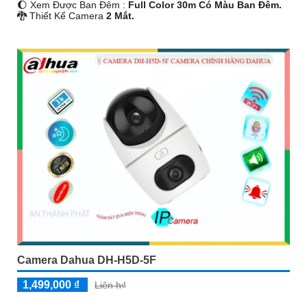
🌔 Xem Được Ban Đêm :
Full Color 30m Có Màu Ban Ðêm.
🐉️ Thiết Kế Camera
2 Mắt.
️📡 Đặt Điểm :
Thu Âm Và Loa.
Camera Dahua DH-H5D-5F
1,499,000 ₫
Liên h₫