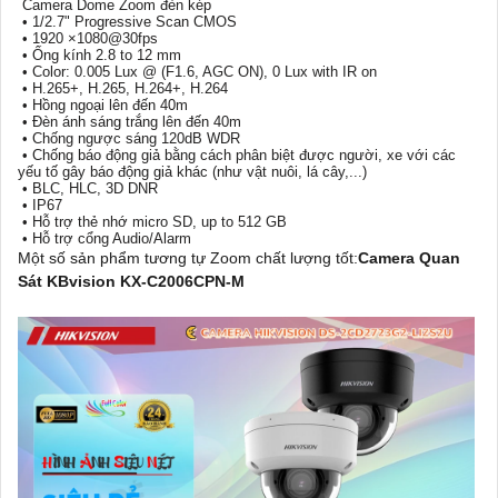
Camera Dome Zoom đèn kép
• 1/2.7" Progressive Scan CMOS
• 1920 ×1080@30fps
• Ống kính 2.8 to 12 mm
• Color: 0.005 Lux @ (F1.6, AGC ON), 0 Lux with IR on
• H.265+, H.265, H.264+, H.264
• Hồng ngoại lên đến 40m
• Đèn ánh sáng trắng lên đến 40m
• Chống ngược sáng 120dB WDR
• Chống báo động giả bằng cách phân biệt được người, xe với các
yếu tố gây báo động giả khác (như vật nuôi, lá cây,...)
• BLC, HLC, 3D DNR
• IP67
• Hỗ trợ thẻ nhớ micro SD, up to 512 GB
• Hỗ trợ cổng Audio/Alarm
Một số sản phẩm tương tự Zoom chất lượng tốt:
Camera Quan
Sát KBvision KX-C2006CPN-M