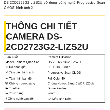
DS-2CD2723G2-LIZS2U sử dụng công nghệ Progressive Scan
CMOS, hình ảnh 2
THÔNG CHI TIẾT
CAMERA DS-
2CD2723G2-LIZS2U
Sản Xuất
Camera Hikvision
Model Camera Quan Sát
DS-2CD2723G2-LIZS2U
🔅 Độ phân giải
FULL HD 1080P
✳️ Cảm biến hình ảnh
Progressive Scan CMOS
🔦 Tầm nhìn ban đêm
Full Color 40m
🕎 Chống ngược sáng
Chống Ngược Sáng DWDR 120db
👑 Thiết kế
Dome Kim loại
⇝ Chức năng
Zoom
🎖️ Công nghệ ban đêm
Có Màu Ban Ðêm