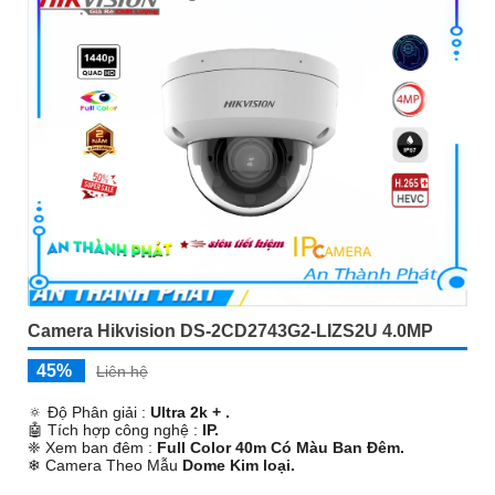
Camera Hikvision DS-2CD2743G2-LIZS2U 4.0MP
45%
Liên hệ
🔅 Độ Phân giải :
Ultra 2k + .
🤖️ Tích hợp công nghệ :
IP.
❈ Xem ban đêm :
Full Color 40m Có Màu Ban Ðêm.
❄ Camera Theo Mẫu
Dome Kim loại.
️🛃 Tích Hợp :
Zoom.