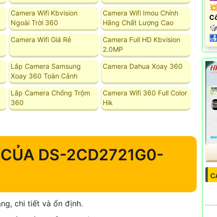
💥
Camera Wifi Kbvision
Camera Wifi Imou Chính
C
Ngoài Trời 360
Hãng Chất Lượng Cao
🎲
️
Camera Wifi Giá Rẻ
Camera Full HD Kbvision
2.0MP
n
Lắp Camera Samsung
Camera Dahua Xoay 360
Xoay 360 Toàn Cảnh
Lắp Camera Chống Trộm
Camera Wifi 360 Full Color
360
Hik
 CỦA DS-2CD2721G0-
C
g, chi tiết và ổn định.