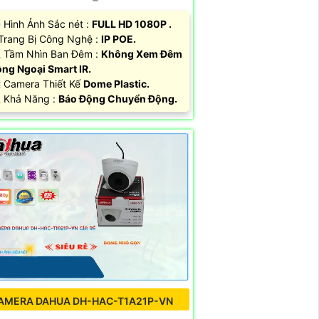
 Hình Ảnh Sắc nét :
FULL HD 1080P .
 Trang Bị Công Nghệ :
IP POE.
 Tầm Nhìn Ban Đêm :
Không Xem Đêm
ng Ngoại Smart IR.
️ Camera Thiết Kế
Dome Plastic.
 Khả Năng :
Báo Động Chuyển Động.
AMERA DAHUA DH-HAC-T1A21P-VN