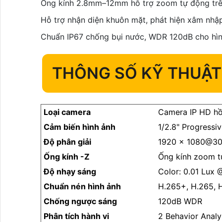
Ống kính 2.8mm–12mm hỗ trợ zoom tự động trê
Hỗ trợ nhận diện khuôn mặt, phát hiện xâm nhập
Chuẩn IP67 chống bụi nước, WDR 120dB cho hìn
THÔNG SỐ KỸ THUẬT
Loại camera
Camera IP HD hồ
Cảm biến hình ảnh
1/2.8" Progress
Độ phân giải
1920 × 1080@30
Ống kính -Z
Ống kính zoom 
Độ nhạy sáng
Color: 0.01 Lux
Chuẩn nén hình ảnh
H.265+, H.265, 
Chống ngược sáng
120dB WDR
Phân tích hành vi
2 Behavior Analy