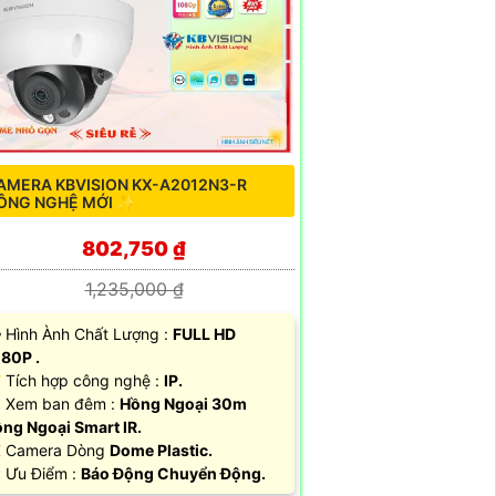
AMERA KBVISION KX-A2012N3-R
ÔNG NGHỆ MỚI ✨
802,750 ₫
1,235,000 ₫
️‍🗨 Hình Ành Chất Lượng :
FULL HD
80P .
 Tích hợp công nghệ :
IP.
 Xem ban đêm :
Hồng Ngoại 30m
ng Ngoại Smart IR.
 Camera Dòng
Dome Plastic.
 Ưu Điểm :
Báo Động Chuyển Động.