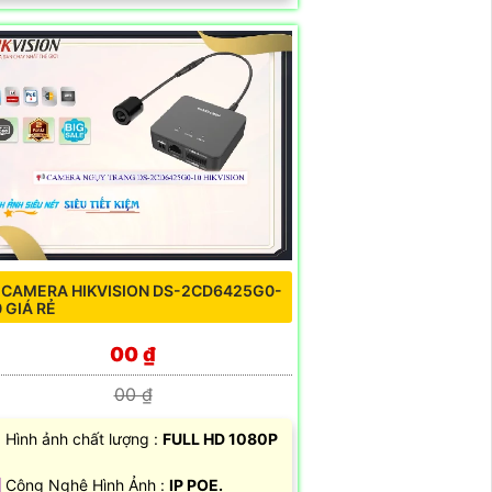
 CAMERA HIKVISION DS-2CD6425G0-
0 GIÁ RẺ
00 ₫
00 ₫
 Hình ảnh chất lượng :
FULL HD 1080P
️ Công Nghệ Hình Ảnh :
IP POE.