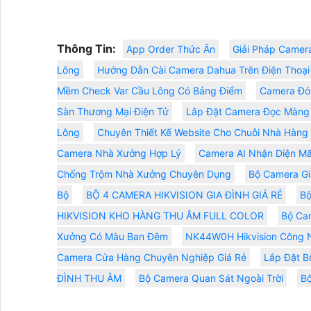
Thông Tin:
App Order Thức Ăn
Giải Pháp Camer
Lông
Hướng Dẫn Cài Camera Dahua Trên Điện Thoại
Mềm Check Var Cầu Lông Có Bảng Điểm
Camera Đó
Sàn Thương Mại Điện Tử
Lắp Đặt Camera Đọc Màng 
Lông
Chuyên Thiết Kế Website Cho Chuỗi Nhà Hàng
Camera Nhà Xưởng Hợp Lý
Camera AI Nhận Diện M
Chống Trộm Nhà Xưởng Chuyên Dụng
Bộ Camera Gi
Bộ
BỘ 4 CAMERA HIKVISION GIA ĐÌNH GIÁ RẺ
Bộ
HIKVISION KHO HÀNG THU ÂM FULL COLOR
Bộ Ca
Xưởng Có Màu Ban Đêm
NK44W0H Hikvision Công 
Camera Cửa Hàng Chuyên Nghiệp Giá Rẻ
Lắp Đặt B
ĐÌNH THU ÂM
Bộ Camera Quan Sát Ngoài Trời
B