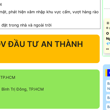
I
mặt, phát hiện xâm nhập khu vực cấm, vượt hàng rào
☀️
 đặt trong nhà và ngoài trời
®️
✪ 
Ng
V ĐẦU TƯ AN THÀNH
💎
️↭
, TP.HCM
B
N
Bình Trị Đông, TP.HCM
B
B