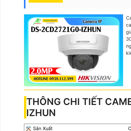
C
ca
gi
3
ng
ki
THÔNG CHI TIẾT CAM
IZHUN
⚒ Sản Xuất
C