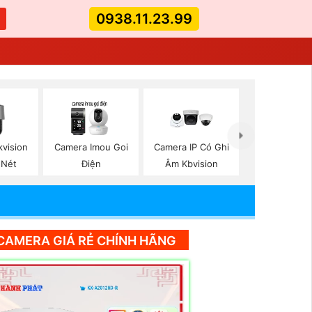
0938.11.23.99
kvision
Camera Imou Goi
Camera IP Có Ghi
 Nét
Điện
Âm Kbvision
CAMERA GIÁ RẺ CHÍNH HÃNG