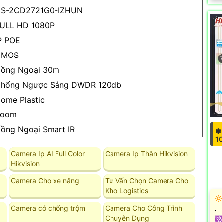
S-2CD2721G0-IZHUN
ULL HD 1080P
P POE
CMOS
ồng Ngoại 30m
hống Ngược Sáng DWDR 120db
ome Plastic
Zoom
ồng Ngoại Smart IR
✽
1
K
Camera Ip AI Full Color
Camera Ip Thân Hikvision
Hikvision
Camera Cho xe nâng
Tư Vấn Chọn Camera Cho
Kho Logistics
🔅
Camera có chống trộm
Camera Cho Công Trình
.
Chuyên Dụng
🕉