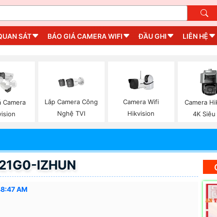
QUAN SÁT
BÁO GIÁ CAMERA WIFI
ĐẦU GHI
LIÊN HỆ
Lắp Camera Công
Camera Wifi
á Camera
Camera Hi
Nghệ TVI
Hikvision
vision
4K Siêu
721G0-IZHUN
48:47 AM