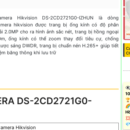
amera Hikvision DS-2CD2721G0-IZHUN là dòng
mera hikvision được trang bị ống kính có độ phân
ải 2.0MP cho ra hình ảnh sắc nét, trang bị hồng ngoại
0m, ống kính có thể zoom thay đổi tiêu cự, chống
ược sáng DWDR, trang bị chuẩn nén H.265+ giúp tiết
C
ệm băng thông khi lưu trữ
C
👁
10
ERA DS-2CD2721G0-
🏆
🌈
Hồ

️
amera Hikvision