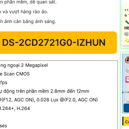
n phần mềm, dễ quan sát.
️
 và vượt hàng rào ảo.
®️
h ảnh cân bằng ánh sáng.
🔦
Hồ
🎼
 DS-2CD2721G0-IZHUN
️
ng ngoại 2 Megapixel
ive Scan CMOS
fps
tự động trên phần mềm 2.8mm đến 12mm
 @(F1.2, AGC ON), 0.028 Lux @(F2.0, AGC ON)
H.264+, H.264
C
ses