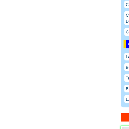
C
C
D
C
L
B
T
B
L