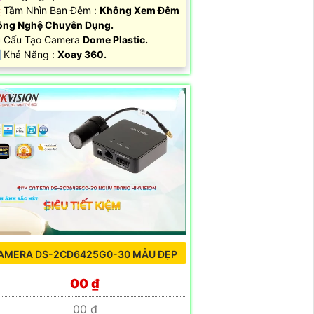
 Tầm Nhìn Ban Đêm :
Không Xem Đêm
ông Nghệ Chuyên Dụng.
 Cấu Tạo Camera
Dome Plastic.
 Khả Năng :
Xoay 360.
AMERA DS-2CD6425G0-30 MẪU ĐẸP
00 ₫
00 ₫