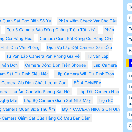
T
B
a Quan Sát Đọc Biển Số Xe
Phần Mềm Check Var Cho Cầu
T
Top 5 Camera Báo Động Chống Trộm Tốt Nhất
Phần
ng Gói Hàng Hóa
Camera Giám Sát Đóng Gói Hàng Cho
T
Hình Cho Văn Phòng
Dịch Vụ Lắp Đặt Camera Sân Cầu
B
Tư Vấn Lắp Camera Văn Phong Giá Rẻ
Tư Vấn Lắp
ã Vận Đơn
Camera Đóng Đơn Trên Shopee
Lắp Camera
ám Sát Gia Đình Siêu Nét
Lắp Camera Wifi Gia Đình Trọn
L
 Camera Gia Đình Chất Lượng Cao
BỘ 4 CAMERA
L
mera Thu Âm Cho Văn Phòng Sắt Nét
Lắp Đặt Camera Nhà
L
Nghệ Mới
Lắp Bộ Camera Giám Sát Nhà Máy
Trọn Bộ
X
ộ Camera Quan Bida Thu Âm
BỘ 4 CAMERA HIKVISION GIA
L
ộ Camera Giám Sát Cửa Hàng Có Màu Ban Đêm
C