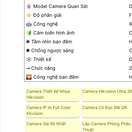
🀄 Model Camera Quan Sát
D
🔅 Độ phân giải
F
🤖️ Công nghệ
I
🔰 Cảm biến hình ảnh
❃ Tầm nhìn ban đêm
H
✱ Chống ngược sáng
C
🕸️ Thiết kế
D
⇝ Chức năng
🌄 Công nghệ ban đêm
H
Camera Thiết Kế Nhựa
Camera Hikvision Ultra 2
Hikvision
Camera IP AI Full Color
Camera Có Đọc Mã QR
Kbvision
Camera Giá Rẻ Nhất
Lắp Camera Phòng Phẩu
Thuật