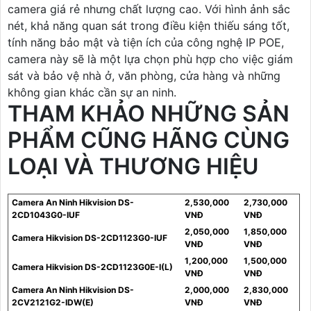
camera giá rẻ nhưng chất lượng cao. Với hình ảnh sắc
nét, khả năng quan sát trong điều kiện thiếu sáng tốt,
tính năng bảo mật và tiện ích của công nghệ IP POE,
camera này sẽ là một lựa chọn phù hợp cho việc giám
sát và bảo vệ nhà ở, văn phòng, cửa hàng và những
không gian khác cần sự an ninh.
THAM KHẢO NHỮNG SẢN
PHẨM CŨNG HÃNG CÙNG
LOẠI VÀ THƯƠNG HIỆU
Camera An Ninh Hikvision DS-
2,530,000
2,730,000
2CD1043G0-IUF
VNĐ
VNĐ
2,050,000
1,850,000
Camera Hikvision DS-2CD1123G0-IUF
VNĐ
VNĐ
1,200,000
1,500,000
Camera Hikvision DS-2CD1123G0E-I(L)
VNĐ
VNĐ
Camera An Ninh Hikvision DS-
2,000,000
2,830,000
2CV2121G2-IDW(E)
VNĐ
VNĐ