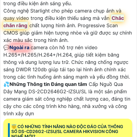
trong điều kiện ánh sáng yếu.
Công nghệ Starlight cho phép camera chụp ảnh và
quay video trong điều kiện thiếu sáng mà vẫn
Chắc
chắn rằng
chất lượng hình ảnh. Progressive Scan
CMOS giúp giảm hiện tượng nhòe và giữ được sự chính
xác màu sắc trong hình ảnh.
💬
Ngoài ra
camera còn hỗ trợ nén video
H.265+/H.265/H.264+/H.264, giúp tiết kiệm băng
thông và dung lượng lưu trữ. Chức năng chống ngược
sáng DWDR 120db giúp tái tạo lại hình ảnh chính xác
trong các tình huống ánh sáng mạnh và yếu đồng thời.
💦
Những Thông tin Đáng quan tâm
Cấp Nguồ Qua
Dây Mạng DS-2CD2646G2-IZSU/SL là một sản phẩm
camera giám sát công nghiệp chất lượng cao, đáng tin
cậy cho các công trình kho hàng, nhà xưởng và công
trình xây dựn
😇 CÓ NHỮNG TÍNH NĂNG NÀO ĐỘC ĐÁO CỦA THÔNG
SỐ DS-CD26G2-IZSU/SL CAMERA HIKVISION CÔNG
NGHỆ MỚI?