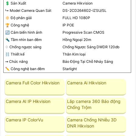
💲 Sản Xuất
Camera Hikvision
↳ Model Camera Quan Sát
DS-2CD2646G2-IZSU/SL
🔅 Độ phân giải
FULL HD 1080P
🏆 Công nghệ
IP POE
🔄 Cảm biến hình ảnh
Progressive Scan CMOS
🔦 Tầm nhìn ban đêm
Hồng Ngoại 20m
♢ Chống ngược sáng
Chống Ngược Sáng DWDR 120db
⛓ Thiết kế
Thân Kim loại
⇝ Chức năng
Báo Động Tại Chỗ Nháy Sáng
✏ Công nghệ ban đêm
Starlight
Camera Full Color Hikvision
Camera Ai Hikvision
Camera AI IP Hikvision
Lắp camera 360 Báo động
Chống Trộm
Camera IP ColorVu
Camera Chống Nhiễu 3D
DNR Hikvison