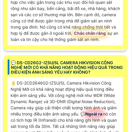
hợp cho việc gắn trong các khu vực đòi hỏi quan sát
rộng như sân bay, bến cảng, bãi đỗ xe, nhà hàng, khách
sạn và các cơ sở thương mại lớn. Bên cạnh đó, camera
cũng có thể được gắn trong nhà để giám sát an ninh
trong gia đình. Nó cũng có khả năng chống thời tiết và
hợp lý để được gắn ở ngoài trời,
Chắc chắn rằng
sự an
toàn và tin cậy cho hệ thống giám sát an ninh.
️💬 DS-CD26G2-IZSU/SL CAMERA HIKVISION CÔNG
NGHỆ MỚI CÓ KHẢ NĂNG HOẠT ĐỘNG HIỆU QUẢ TRONG
ĐIỀU KIỆN ÁNH SÁNG YẾU HAY KHÔNG?
👌 DS-2CD2646G2-IZSU/SL Camera Hikvision Công
Nghệ Mới có khả năng hoạt động hiệu quả trong điều
kiện ánh sáng yếu. Với công nghệ mới như WDR (Wide
Dynamic Range) và 3D-DNR (Digital Noise Reduction),
Camera này giúp cải thiện chất lượng hình ảnh và giảm
nhiễu trong điều kiện ánh sáng yếu. 💬
Ngoài ra
nó còn
có tích hợp IR (Infrared) cho khả năng ghi hình và quan
sát trong tối đa 30m. Tất cả những tính năng này giúp