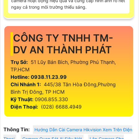
camera hoạt động hiệu quả và cung cấp hình ảnh rõ nét
ngay cả trong môi trường thiếu sáng.
CÔNG TY TNHH TM-
DV AN THÀNH PHÁT
Trụ Sở:
51 Lũy Bán Bích, Phường Phú Thạnh,
TP.HCM
Hotline: 0938.11.23.99
Chi Nhánh 1:
445/38 Tân Hòa Đông,Phường
Bình Trị Đông, TP HCM
Kỹ Thuật:
0906.855.330
Điện Thoại:
(028) 6688.4949
Thông Tin:
Hướng Dẫn Cài Camera Hikvision Xem Trên Điện
Thoại
Camera Quan Sát Ai Siêu Nét
Lắp Camera Cho