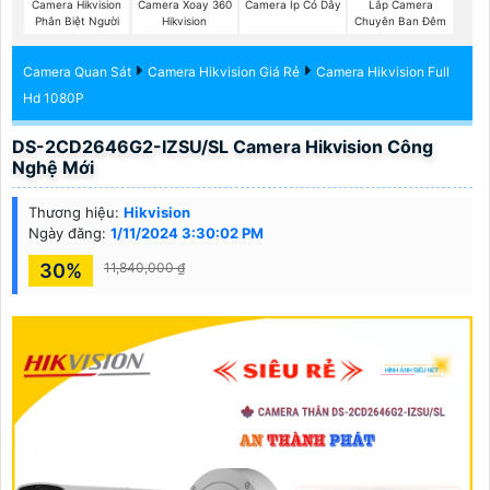
Camera Hikvision
Camera Xoay 360
Camera Ip Có Dây
Lắp Camera
Phân Biệt Người
Hikvision
Chuyên Ban Đêm
Camera Quan Sát
Camera Hikvision Giá Rẻ
Camera Hikvision Full
Hd 1080P
DS-2CD2646G2-IZSU/SL Camera Hikvision Công
Nghệ Mới
Thương hiệu:
Hikvision
Ngày đăng:
1/11/2024 3:30:02 PM
30%
11,840,000 ₫