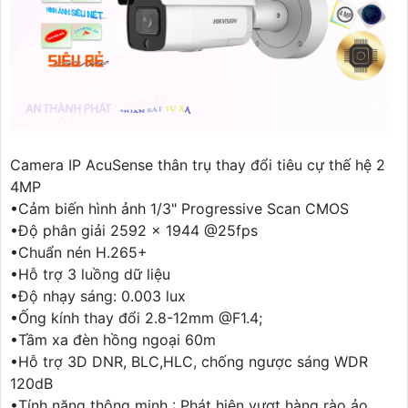
Camera IP AcuSense thân trụ thay đổi tiêu cự thế hệ 2
4MP
•Cảm biến hình ảnh 1/3" Progressive Scan CMOS
•Độ phân giải 2592 × 1944 @25fps
•Chuẩn nén H.265+
•Hỗ trợ 3 luồng dữ liệu
•Độ nhạy sáng: 0.003 lux
•Ống kính thay đổi 2.8-12mm @F1.4;
•Tầm xa đèn hồng ngoại 60m
•Hỗ trợ 3D DNR, BLC,HLC, chống ngược sáng WDR
120dB
•Tính năng thông minh : Phát hiện vượt hàng rào ảo,