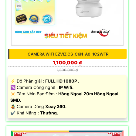
CAMERA WIFI EZVIZ CS-C6N-A0-1C2WFR
1,100,000 ₫
1,300,000 ₫
️⚡ Độ Phân giải :
FULL HD 1080P .
🕉️ Camera Công nghệ :
IP Wifi.
🔅 Tầm Nhìn Ban Đêm :
Hồng Ngoại 20m Hồng Ngoại
SMD.
🤹 Camera Dòng
Xoay 360.
️✔️ Khả Năng :
Thường.