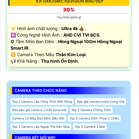
KX-D4K05MC KBVISION MẪU ĐẸP
30%
15,700,000 ₫
🔅 Hình ảnh chất lượng :
Ultra 4k 👍🏾 .
⚛️ Công Nghệ Hình Ảnh :
AHD CVI TVI BCS.
❂ Tầm Nhìn Ban Đêm :
Hồng Ngoại 100m Hồng Ngoại
Smart IR.
♊ Camera Theo Mẫu
Thân Kim Loại.
️📢 Khả Năng :
Thu hình Ổn Định.
CAMERA THEO CHỨC NĂNG
Top 5 Camera Lắp Công Trình Nên Dùng
Báo giá camera ezviz trong nhà
Bản báo giá camera 2 mắt ezviz mới
Top 5 Camera Chống Trộm
Camera Có Màu Ban Đêm Siêu Nét
Top 5 Camera Đàm Thoại 2 Chiều
Top 5 Camera Lắp Ngoài Trời Nên Mua
Top 5 Camera 2 Mắt
CAMERA KẾT NỐI WIFI