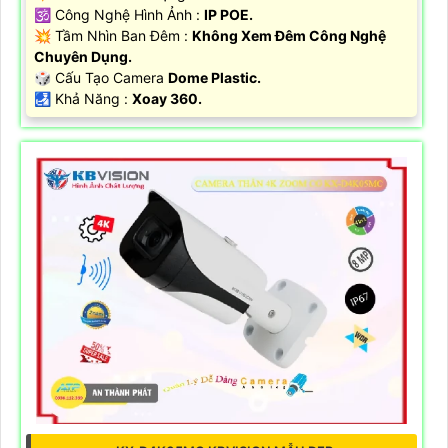
🕉️ Công Nghệ Hình Ảnh :
IP POE.
💥 Tầm Nhìn Ban Đêm :
Không Xem Đêm Công Nghệ
Chuyên Dụng.
🎲 Cấu Tạo Camera
Dome Plastic.
️🛃 Khả Năng :
Xoay 360.