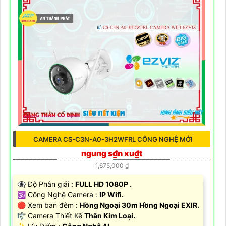
CAMERA CS-C3N-A0-3H2WFRL CÔNG NGHỆ MỚI
ngung s₫n xu₫t
1,675,000 ₫
👁️‍🗨 Độ Phân giải :
FULL HD 1080P .
🕉️ Công Nghệ Camera :
IP Wifi.
🔴 Xem ban đêm :
Hồng Ngoại 30m Hồng Ngoại EXIR.
🎼️ Camera Thiết Kế
Thân Kim Loại.