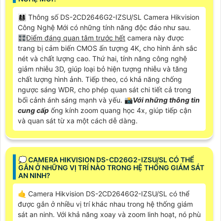
👩‍👩‍👦‍👦 Thông số DS-2CD2646G2-IZSU/SL Camera Hikvision
Công Nghệ Mới có những tính năng độc đáo như sau.
🎛
Điểm đáng quan tâm trước hết
camera này được
trang bị cảm biến CMOS ấn tượng 4K, cho hình ảnh sắc
nét và chất lượng cao. Thứ hai, tính năng công nghệ
giảm nhiễu 3D, giúp loại bỏ hiện tượng nhiễu và tăng
chất lượng hình ảnh. Tiếp theo, có khả năng chống
ngược sáng WDR, cho phép quan sát chi tiết cả trong
bối cảnh ánh sáng mạnh và yếu. 📸
Với những thông tin
cung cấp
ống kính zoom quang học 4x, giúp tiếp cận
và quan sát từ xa một cách dễ dàng.
️💭 CAMERA HIKVISION DS-CD26G2-IZSU/SL CÓ THỂ
GẮN Ở NHỮNG VỊ TRÍ NÀO TRONG HỆ THỐNG GIÁM SÁT
AN NINH?
🤙 Camera Hikvision DS-2CD2646G2-IZSU/SL có thể
được gắn ở nhiều vị trí khác nhau trong hệ thống giám
sát an ninh. Với khả năng xoay và zoom linh hoạt, nó phù