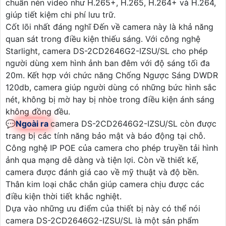
chuẩn nén video như H.265+, H.265, H.264+ và H.264,
giúp tiết kiệm chi phí lưu trữ.
Cốt lõi nhất đáng nghĩ Đến về camera này là khả năng
quan sát trong điều kiện thiếu sáng. Với công nghệ
Starlight, camera DS-2CD2646G2-IZSU/SL cho phép
người dùng xem hình ảnh ban đêm với độ sáng tối đa
20m. Kết hợp với chức năng Chống Ngược Sáng DWDR
120db, camera giúp người dùng có những bức hình sắc
nét, không bị mờ hay bị nhòe trong điều kiện ánh sáng
không đồng đều.
💬
Ngoài ra
camera DS-2CD2646G2-IZSU/SL còn được
trang bị các tính năng bảo mật và báo động tại chỗ.
Công nghệ IP POE của camera cho phép truyền tải hình
ảnh qua mạng dễ dàng và tiện lợi. Còn về thiết kế,
camera được đánh giá cao về mỹ thuật và độ bền.
Thân kim loại chắc chắn giúp camera chịu được các
điều kiện thời tiết khắc nghiệt.
Dựa vào những ưu điểm của thiết bị này có thể nói
camera DS-2CD2646G2-IZSU/SL là một sản phẩm