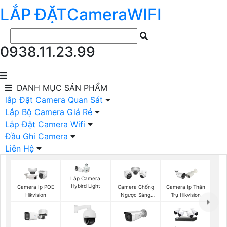
LẮP ĐẶT
Camera
WIFI
0938.11.23.99
DANH MỤC
SẢN PHẨM
lắp Đặt Camera Quan Sát
Lắp Bộ Camera Giá Rẻ
Lắp Đặt Camera Wifi
Đầu Ghi Camera
Liên Hệ
Lắp Camera
Hybird Light
Camera Ip POE
Camera Chống
Camera Ip Thân
Hikvision
Ngược Sáng
Trụ Hikvision
Hikvision