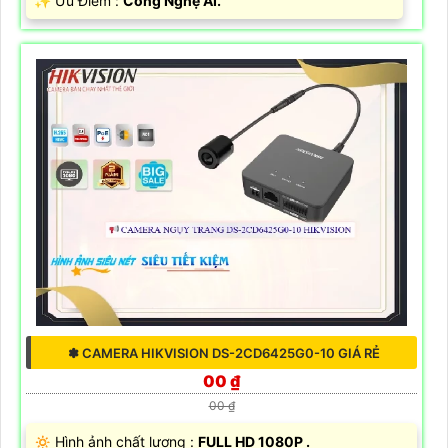
️✨ Ưu Điểm :
Công Nghệ AI.
✽ CAMERA HIKVISION DS-2CD6425G0-10 GIÁ RẺ
00 ₫
00 ₫
🔅 Hình ảnh chất lượng :
FULL HD 1080P .