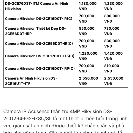
DS-2CE76D3T-ITM Camera An Ninh
1,130,000
1,230,000
Hikvision
VNĐ
VNĐ
700,000
890,000
Camera Hikvision DS-2CE16D0T-IR(C)
VNĐ
VNĐ
Camera Hikvision Thiết kế Đẹp DS-
550,000
730,000
2CE56D0T-IRP
VNĐ
VNĐ
700,000
830,000
Camera Hikvision DS-2CE56D0T-IR(C)
VNĐ
VNĐ
1,220,000
1,420,000
Camera Hikvision DS-2CE17D0T-IT5(C)
VNĐ
VNĐ
700,000
810,000
Camera Hikvision DS-2CE16D0T-IRP(C)
VNĐ
VNĐ
Camera An Ninh Hikvision DS-
2,550,000
2,550,000
2CE16U1T-ITF
VNĐ
VNĐ
Camera IP Acusense thân trụ 4MP Hikvision DS-
2CD2646G2-IZSU/SL là một thiết bị tiên tiến trong lĩnh
vực giám sát an ninh. Được thiết kế chắc chắn và phù
hợp cho công trình, đây là một lựa chọn tuyệt vời để