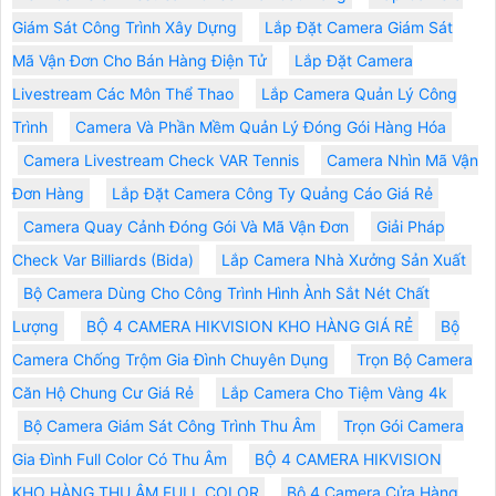
Giám Sát Công Trình Xây Dựng
Lắp Đặt Camera Giám Sát
Mã Vận Đơn Cho Bán Hàng Điện Tử
Lắp Đặt Camera
Livestream Các Môn Thể Thao
Lắp Camera Quản Lý Công
Trình
Camera Và Phần Mềm Quản Lý Đóng Gói Hàng Hóa
Camera Livestream Check VAR Tennis
Camera Nhìn Mã Vận
Đơn Hàng
Lắp Đặt Camera Công Ty Quảng Cáo Giá Rẻ
Camera Quay Cảnh Đóng Gói Và Mã Vận Đơn
Giải Pháp
Check Var Billiards (Bida)
Lắp Camera Nhà Xưởng Sản Xuất
Bộ Camera Dùng Cho Công Trình Hình Ành Sắt Nét Chất
Lượng
BỘ 4 CAMERA HIKVISION KHO HÀNG GIÁ RẺ
Bộ
Camera Chống Trộm Gia Đình Chuyên Dụng
Trọn Bộ Camera
Căn Hộ Chung Cư Giá Rẻ
Lắp Camera Cho Tiệm Vàng 4k
Bộ Camera Giám Sát Công Trình Thu Âm
Trọn Gói Camera
Gia Đình Full Color Có Thu Âm
BỘ 4 CAMERA HIKVISION
KHO HÀNG THU ÂM FULL COLOR
Bộ 4 Camera Cửa Hàng