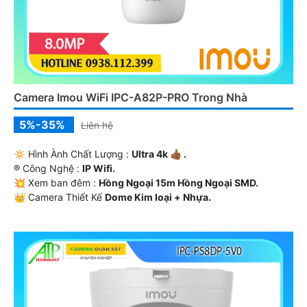
Camera Imou WiFi IPC-A82P-PRO Trong Nhà
5%-35%
Liên hệ
🔅 Hình Ành Chất Lượng :
Ultra 4k 👍🏾 .
®️ Công Nghệ :
IP Wifi.
💥 Xem ban đêm :
Hồng Ngoại 15m Hồng Ngoại SMD.
👑 Camera Thiết Kế
Dome Kim loại + Nhựa.
️♚ Tích Hợp :
Thu Âm Và Loa.