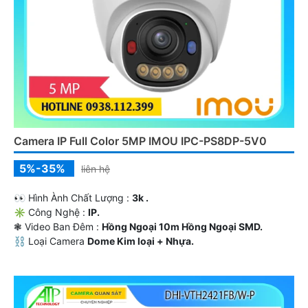
Camera IP Full Color 5MP IMOU IPC-PS8DP-5V0
5%-35%
liên hệ
️👀 Hình Ành Chất Lượng :
3k .
✳️ Công Nghệ :
IP.
❃ Video Ban Đêm :
Hồng Ngoại 10m Hồng Ngoại SMD.
⛓ Loại Camera
Dome Kim loại + Nhựa.
️💮 Tích Hợp :
Thu Âm.