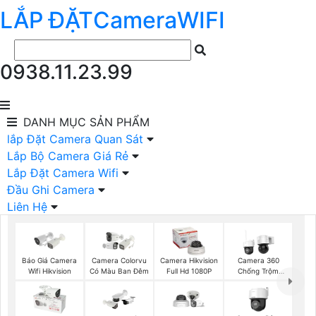
LẮP ĐẶT
Camera
WIFI
0938.11.23.99
DANH MỤC
SẢN PHẨM
lắp Đặt Camera Quan Sát
Lắp Bộ Camera Giá Rẻ
Lắp Đặt Camera Wifi
Đầu Ghi Camera
Liên Hệ
Báo Giá Camera
Camera Colorvu
Camera Hikvision
Camera 360
Wifi Hikvision
Có Màu Ban Đêm
Full Hd 1080P
Chống Trộm
Hikvision