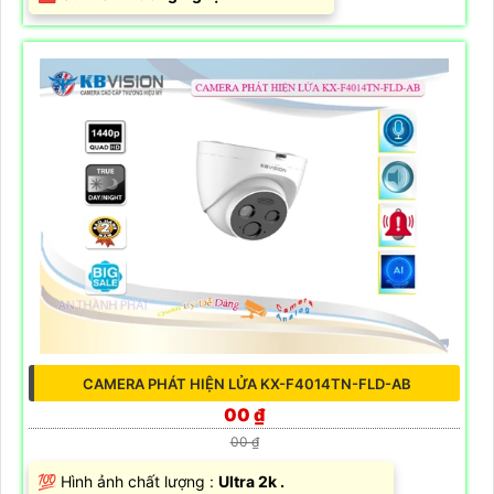
CAMERA PHÁT HIỆN LỬA KX-F4014TN-FLD-AB
00 ₫
00 ₫
💯 Hình ảnh chất lượng :
Ultra 2k .