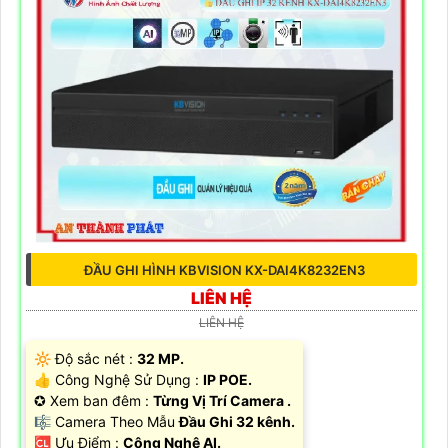
ĐẦU GHI HÌNH KBVISION KX-DAI4K8232EN3
LIÊN HỆ
LIÊN HỆ
🔆 Độ sắc nét :
32 MP.
👍 Công Nghệ Sử Dụng :
IP POE.
✪ Xem ban đêm :
Từng Vị Trí Camera .
🎼️ Camera Theo Mẫu
Đầu Ghi 32 kênh.
️🆑 Ưu Điểm :
Công Nghệ AI.