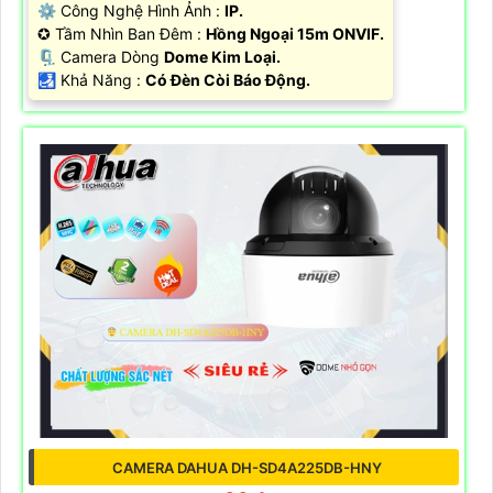
⚙ Công Nghệ Hình Ảnh :
IP.
✪ Tầm Nhìn Ban Đêm :
Hồng Ngoại 15m ONVIF.
🗜️ Camera Dòng
Dome Kim Loại.
️🛃 Khả Năng :
Có Đèn Còi Báo Động.
CAMERA DAHUA DH-SD4A225DB-HNY