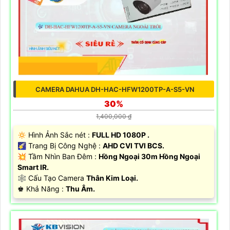
CAMERA DAHUA DH-HAC-HFW1200TP-A-S5-VN
30%
1,400,000 ₫
🔅 Hình Ảnh Sắc nét :
FULL HD 1080P .
🌠 Trang Bị Công Nghệ :
AHD CVI TVI BCS.
💥 Tầm Nhìn Ban Đêm :
Hồng Ngoại 30m Hồng Ngoại
Smart IR.
🕸️ Cấu Tạo Camera
Thân Kim Loại.
️♚ Khả Năng :
Thu Âm.