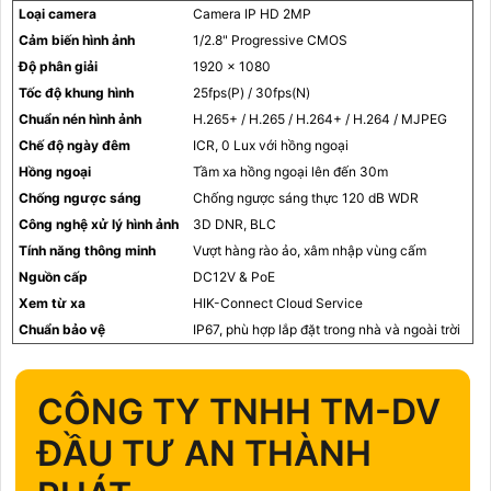
Loại camera
Camera IP HD 2MP
Cảm biến hình ảnh
1/2.8" Progressive CMOS
Độ phân giải
1920 x 1080
Tốc độ khung hình
25fps(P) / 30fps(N)
Chuẩn nén hình ảnh
H.265+ / H.265 / H.264+ / H.264 / MJPEG
Chế độ ngày đêm
ICR, 0 Lux với hồng ngoại
Hồng ngoại
Tầm xa hồng ngoại lên đến 30m
Chống ngược sáng
Chống ngược sáng thực 120 dB WDR
Công nghệ xử lý hình ảnh
3D DNR, BLC
Tính năng thông minh
Vượt hàng rào ảo, xâm nhập vùng cấm
Nguồn cấp
DC12V & PoE
Xem từ xa
HIK-Connect Cloud Service
Chuẩn bảo vệ
IP67, phù hợp lắp đặt trong nhà và ngoài trời
CÔNG TY TNHH TM-DV
ĐẦU TƯ AN THÀNH