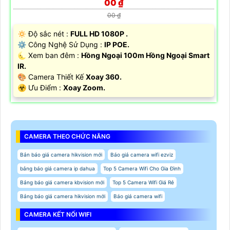
00 ₫
00 ₫
🔅 Độ sắc nét :
FULL HD 1080P .
⚙ Công Nghệ Sử Dụng :
IP POE.
🌜 Xem ban đêm :
Hồng Ngoại 100m Hồng Ngoại Smart
IR.
🎨 Camera Thiết Kế
Xoay 360.
️☣️ Ưu Điểm :
Xoay Zoom.
CAMERA THEO CHỨC NĂNG
Bản báo giá camera hikvision mới
Báo giá camera wifi ezviz
bảng báo giá camera ip dahua
Top 5 Camera Wifi Cho Gia Đình
Bảng báo giá camera kbvision mới
Top 5 Camera Wifi Giá Rẻ
Bảng báo giá camera hikvision mới
Báo giá camera wifi
CAMERA KẾT NỐI WIFI