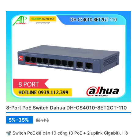
và xem thông báo qua trung tâm.
8-Port PoE Switch Dahua DH-CS4010-8ET2GT-110
5%-35%
liên hệ
📽 Switch PoE để bàn 10 cổng (8 PoE + 2 uplink Gigabit). Hỗ