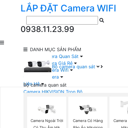
LẮP ĐẶT
Camera
WIFI
0938.11.23.99
DANH MỤC
SẢN PHẨM
lắp Đặt Camera Quan Sát
Lắp Bộ Camera Giá Rẻ
Bộ camera quan sát
Lắp Đặt Camera Wifi
Đầu Ghi Camera
Liên Hệ
Bộ camera quan sát
Camera HIKVISION Trọn Bộ
Camera KBVISION Trọn Bộ
Camera DAHUA Trọn Bộ
Camera giá Rẻ Trọn Bộ
Bộ Camera Nên Dùng
Camera Ngoài Trời
Camera Có Hàng
Camera 
Bộ Camera Có Màu Ban Đêm
Có Thu Âm Hik
Rào Ảo Hikvision
Hik