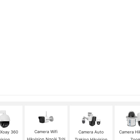
Camera Wifi
Xoay 360
Camera Auto
Camera Hi
Hikvision Ngoài Trời
vision
Traking Hikvision
Zoo