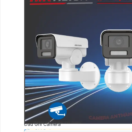
Camera Ghi Âm Hikvision
Camera HIKVISION Có Màu Ban Đêm
Camera Quan Sát Có Màu Khi Ánh Sáng Yếu
Camera Giám Sát Ban Đêm Hikvision
Thiết Bị Mạng
Thiết Bị Mạng
Switch HIKVISION
Switch Dahua
Thiết Bị Mạng Ruijie
Thiết Bị Mạng KBvision
Đầu Ghi Hình
Đầu Ghi Camera
Đầu Ghi Dahua