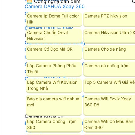
🌅 Công nghệ ban đêm
C
Camera DAHUA Xoay 360
Camera DAHUA 2MP
Camera Ip Dome Full color
Camera PTZ hikvision
Camera DAHUA 4MP
Hik
Camera DAHUA 8MP
Camera Chuẩn Onvif
Camera Hikvision Ultra 2
LẮP ĐẶT CAMERA DAHUA
Hikvision
Camera DAHUA Báo Động
Camera Có Đọc Mã QR
Camera Cho xe nâng
Camera Dahua Quan Sát Ban Đêm Rõ Nét
Camera Dahua Starlight
Camera Dahua Ban Đêm Có Màu
Lắp Camera Phòng Phẩu
Camera có chống trộm
Camera DAHUA Ghi Âm
Thuật
Camera DAHUA Zoom
Lắp Camera Wifi Kbvision
Top 5 Camera Wifi Giá Rẻ
Trong Nhà
Camera Kbvision
Báo giá camera wifi dahua
Camera Wifi Ezviz Xoay
mới
360 Độ
Camera Kbvision
Lắp Camera Chống Trộm
Camera Wifi Có Màu Ban
Đầu Ghi Camera KBVISION
360
Đêm 360
Trọn Bộ Camera KBvision