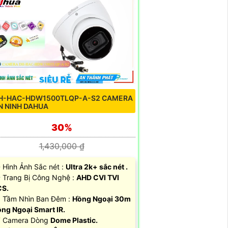
H-HAC-HDW1500TLQP-A-S2 CAMERA
N NINH DAHUA
30%
1,430,000 ₫
 Hình Ảnh Sắc nét :
Ultra 2k+ sắc nét .
Trang Bị Công Nghệ :
AHD CVI TVI
CS.
 Tầm Nhìn Ban Đêm :
Hồng Ngoại 30m
ng Ngoại Smart IR.
 Camera Dòng
Dome Plastic.