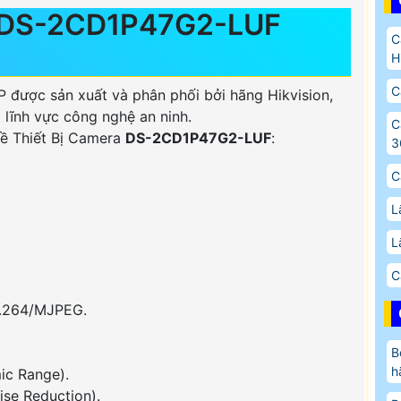
Ề DS-2CD1P47G2-LUF
C
H
C
P được sản xuất và phân phối bởi hãng Hikvision,
lĩnh vực công nghệ an ninh.
C
 về Thiết Bị Camera
DS-2CD1P47G2-LUF
:
3
C
L
L
C
H.264/MJPEG.
B
h
ic Range).
ise Reduction).