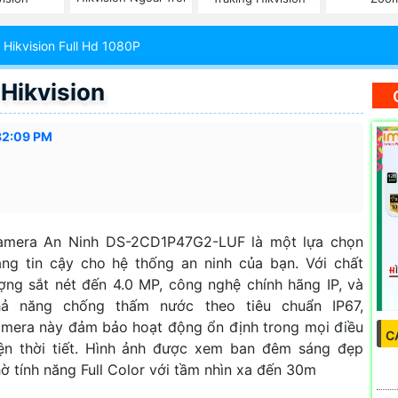
Hikvision Full Hd 1080P
Hikvision
32:09 PM
amera An Ninh DS-2CD1P47G2-LUF là một lựa chọn
ng tin cậy cho hệ thống an ninh của bạn. Với chất
ợng sắt nét đến 4.0 MP, công nghệ chính hãng IP, và
hả năng chống thấm nước theo tiêu chuẩn IP67,
mera này đảm bảo hoạt động ổn định trong mọi điều
C
ện thời tiết. Hình ảnh được xem ban đêm sáng đẹp
ờ tính năng Full Color với tầm nhìn xa đến 30m