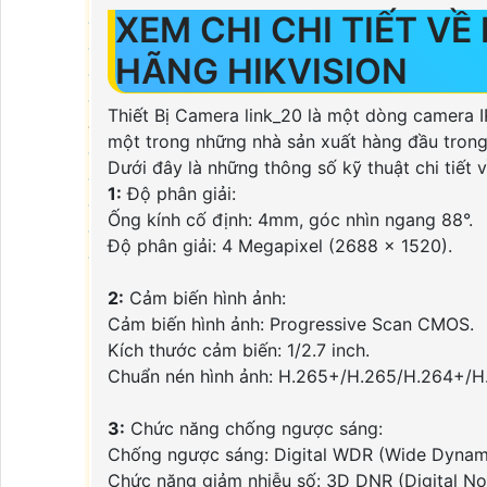
XEM CHI CHI TIẾT V
Đầu Ghi Hikvision
Đầu Ghi Kbvision
HÃNG HIKVISION
Đầu Ghi Vantech
Đầu Ghi Wifi
Thiết Bị Camera link_20 là một dòng camera I
Đầu Ghi Số Kênh
một trong những nhà sản xuất hàng đầu trong 
Đầu Ghi 4 Kênh
Dưới đây là những thông số kỹ thuật chi tiết
Đầu Ghi 8 Kênh
1:
Độ phân giải:
Đầu Ghi 16 Kênh
Ống kính cố định: 4mm, góc nhìn ngang 88°.
Đầu Ghi 32 Kênh
Độ phân giải: 4 Megapixel (2688 x 1520).
Đầu Ghi 64 Kênh
2:
Cảm biến hình ảnh:
Máy Chấm Công
Cảm biến hình ảnh: Progressive Scan CMOS.
Kích thước cảm biến: 1/2.7 inch.
Chuẩn nén hình ảnh: H.265+/H.265/H.264+/
Máy Chấm Công
Máy Chấm Công Hikvision
3:
Chức năng chống ngược sáng:
Máy Chấm Công Dahua
Chống ngược sáng: Digital WDR (Wide Dynam
Máy Chấm Công Kbvision
Chức năng giảm nhiễu số: 3D DNR (Digital No