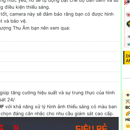
 điều kiện thiếu sáng.
h tốt, camera này sẽ đảm bảo rằng bạn có được hình
át và bảo vệ.
lượng Thu Âm bạn nên xem qua:
D
A
giúp tăng cường hiệu suất và sự trung thực của hình
👁
sát 24/
⚒ 
UF
với khả năng xử lý hình ảnh thiếu sáng có màu ban
B
 chọn đáng cân nhắc cho nhu cầu giám sát cao cấp.
🌈
Hồ
