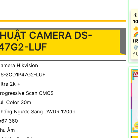
☀️
10
👍
THUẬT CAMERA DS-
🌈
Hồ
47G2-LUF

️ƒ
amera Hikvision
S-2CD1P47G2-LUF
ltra 2k +
rogressive Scan CMOS
ull Color 30m
hống Ngược Sáng DWDR 120db
p67 360
hu Âm