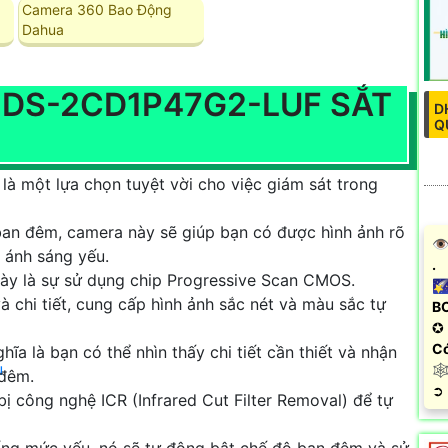
Camera 360 Bao Động
Dahua
N DS-2CD1P47G2-LUF SẮT
D
Q
là một lựa chọn tuyệt vời cho việc giám sát trong
 ban đêm, camera này sẽ giúp bạn có được hình ảnh rõ
👁
 ánh sáng yếu.
.
này là sự sử dụng chip Progressive Scan CMOS.
🌠
à chi tiết, cung cấp hình ảnh sắc nét và màu sắc tự
B
✪ 
Có
a là bạn có thể nhìn thấy chi tiết cần thiết và nhận
u
🕸
 đêm.
️➲
ị công nghệ ICR (Infrared Cut Filter Removal) để tự
uống mức yếu, nó sẽ tự động bật chế độ ban đêm và sử