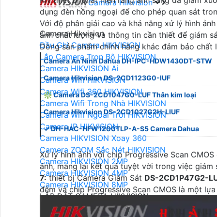
Camera Hikvision
dụng đèn hồng ngoại để cho phép quan sát trong
Với độ phân giải cao và khả năng xử lý hình ản
Camera Hikvision
ảnh chất lượng và thông tin cần thiết để giám s
Đầu Ghi Camera HIKVISION
Dòng sản phẩm chính hãng khác đảm bảo chất 
Lắp Camera Trọn Bộ HIKVISION
Camera An Ninh Dahua DH-IPC-HDW1430DT-STW
Camera HIKVISION Ai
Camera Hikvision DS-2CD1123G0-IUF
Camera Wifi HIKVISION
Camera Wifi 360 HIKVISION
❇ Camera DS-2CD1047G0-LUF Thân kim loại
Camera Wifi Trong Nhà HIKVISION
Camera Hikvision DS-2CD1027G2H-LIUF
Camera Wifi Ngoài Trời HIKVISION
Camera IP HIKVISION
✓ DH-HAC-HFW1200TLP-A-S5 Camera Dahua
Camera HIKVISION Xoay 360
Camera ZOOM Sắc Nét HIKVISION
Xử lý hình ảnh với chip Progressive Scan CMOS 
Camera HIKVISION 2MP
ảnh, mang lại kết quả tuyệt vời trong việc giám 
Camera HIKVISION 4MP
7:
thiết bị Camera Giám Sát
DS-2CD1P47G2-L
Camera HIKVISION 8MP
đêm và chip Progressive Scan CMOS là một lựa
LẮP ĐẶT CAMERA HIKVISION
Camera HIKVISION Báo Động