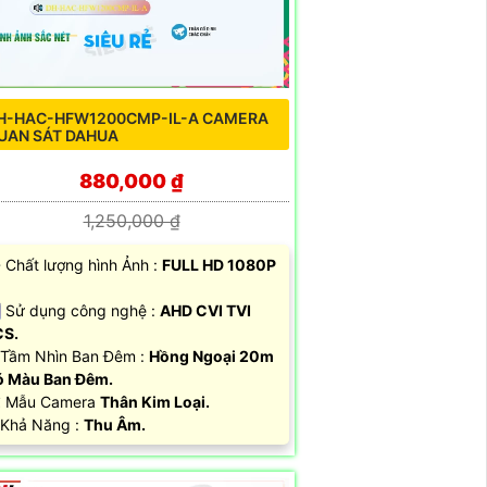
H-HAC-HFW1200CMP-IL-A CAMERA
UAN SÁT DAHUA
880,000 ₫
1,250,000 ₫
 Chất lượng hình Ảnh :
FULL HD 1080P
 Sử dụng công nghệ :
AHD CVI TVI
CS.
Tầm Nhìn Ban Đêm :
Hồng Ngoại 20m
 Màu Ban Đêm.
️ Mẫu Camera
Thân Kim Loại.
 Khả Năng :
Thu Âm.