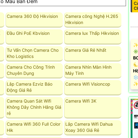
ó Màu Ban Đêm
C
C
Camera 360 Độ Hikvision
Camera công Nghệ H.265
Hikvision
K
Đầu Ghi PoE Kbvision
Camera lux Thấp Hikvision
✨ 
Tư Vấn Chọn Camera Cho
Camera Giá Rẻ Nhất
✳️
Kho Logistics
B
🌜
Camera Cho Công Trình
Camera Nhìn Màn Hình
Hồ
Chuyên Dụng
Máy Tính
❄ 
️✨
Lắp Camera Ezviz Báo
Camera Wifi Visioncop
Động Giá Rẻ
Camera Quan Sát Wifi
Camera Wifi 3K
Không Dây Chính Hãng Giá
rẻ
Camera Wifi 360 Full Color
Lắp Camera Wifi Dahua
Hik
Xoay 360 Giá Rẻ