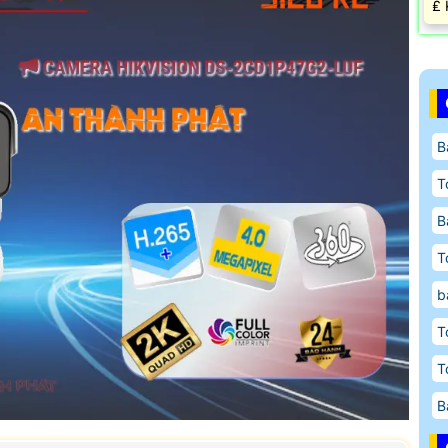
️₤
B
T
B
T
b
T
T
B