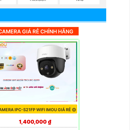
CAMERA GIÁ RẺ CHÍNH HÃNG
AMERA IPC-S21FP WIFI IMOU GIÁ RẺ ۞
1,400,000 ₫