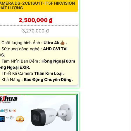
AMERA DS-2CE16U1T-IT5F HIKVISION
HẤT LƯỢNG
2,500,000 ₫
3,270,000 ₫
Chất lượng hình Ảnh :
Ultra 4k 👍🏾 .
 Sử dụng công nghệ :
AHD CVI TVI
CS.
 Tầm Nhìn Ban Đêm :
Hồng Ngoại 60m
ng Ngoại EXIR.
Thiết Kế Camera
Thân Kim Loại.
 Khả Năng :
Báo Động Chuyển Động.