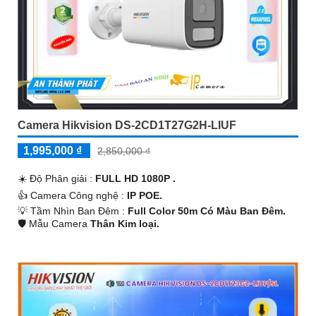
Camera Hikvision DS-2CD1T27G2H-LIUF
1,995,000 ₫
2,850,000 ₫
☀️ Độ Phân giải :
FULL HD 1080P .
👍 Camera Công nghệ :
IP POE.
💡 Tầm Nhìn Ban Đêm :
Full Color 50m Có Màu Ban Ðêm.
🛡 Mẫu Camera
Thân Kim loại.
️🎙 Khả Năng :
Thu Âm.