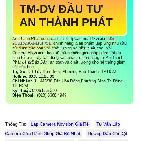
TM-DV ĐẦU TƯ
AN THÀNH PHÁT
An Thành Phát cung cấp Thiết Bị Camera Hikvision
DS-
2CD1323G2-LIUF/SL
chính hãng. Sản phẩm đáp ứng nhu cầu
sử dụng của bạn với chất lượng và hiệu suất cao. Với
Camera Hikvision, bạn sẽ trải nghiệm giải pháp giám sát an
ninh tối ưu. Hãy tận dụng sản phẩm chính hãng tại An Thành
Phát để 📸
Bảo Đảm
an toàn và chất lượng cho hệ thống giám
sát của bạn.
Trụ Sở:
51 Lũy Bán Bích, Phường Phú Thạnh, TP.HCM
Hotline: 0938.11.23.99
Chi Nhánh 1:
445/38 Tân Hòa Đông,Phường Bình Trị Đông,
TP HCM
Kỹ Thuật:
0906.855.330
Điện Thoại:
(028) 6688.4949
Lắp Camera Kbvision Giá Rẻ
Tư Vấn Lắp
Thông Tin:
Camera Cửa Hàng Shop Giá Rẻ Nhất
Hướng Dẫn Cài Đặt