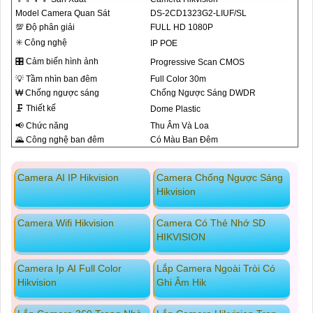
Model Camera Quan Sát
DS-2CD1323G2-LIUF/SL
💯 Độ phân giải
FULL HD 1080P
✳️ Công nghệ
IP POE
🎛 Cảm biến hình ảnh
Progressive Scan CMOS
💡 Tầm nhìn ban đêm
Full Color 30m
₩ Chống ngược sáng
Chống Ngược Sáng DWDR
🗜️ Thiết kế
Dome Plastic
📢 Chức năng
Thu Âm Và Loa
🌄 Công nghệ ban đêm
Có Màu Ban Ðêm
Camera AI IP Hikvision
Camera Chống Ngược Sáng
Hikvision
Camera Wifi Hikvision
Camera Có Thẻ Nhớ SD
HIKVISION
Camera Ip AI Full Color
Lắp Camera Ngoài Tròi Có
Hikvision
Ghi Âm Hik