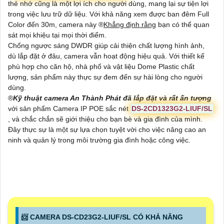
thẻ nhớ cũng là một lợi ích cho người dùng, mang lại sự tiện lợi
trong việc lưu trữ dữ liệu. Với khả năng xem được ban đêm Full
Color đến 30m, camera này ®️
Khẳng định rằng
bạn có thể quan
sát mọi khiệu tại mọi thời điểm.
Chống ngược sáng DWDR giúp cải thiện chất lượng hình ảnh,
dù lắp đặt ở đâu, camera vẫn hoạt động hiệu quả. Với thiết kế
phù hợp cho căn hộ, nhà phố và vật liệu Dome Plastic chất
lượng, sản phẩm này thực sự đem đến sự hài lòng cho người
dùng.
®️
Kỹ thuật camera An Thành Phát đã lắp đặt và rất ấn tượng
với sản phẩm Camera IP POE sắc nét
DS-2CD1323G2-LIUF/SL
, và chắc chắn sẽ giới thiệu cho bạn bè và gia đình của mình.
Đây thực sự là một sự lựa chọn tuyệt vời cho việc nâng cao an
ninh và quản lý trong môi trường gia đình hoặc công việc.
📨 CAMERA DS-CD23G2-LIUF/SL CÓ KHẢ NĂNG