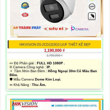
HIKVISION DS-2CD1323G2-LIUF THIẾT KẾ ĐẸP
1,190,000 ₫
1,700,000 ₫
️👀 Độ Phân giải :
FULL HD 1080P .
®️ Camera Công nghệ :
IP.
🔅 Tầm Nhìn Ban Đêm :
Hồng Ngoại 30m Có Màu Ban
Đêm.
🛡 Mẫu Camera
Dome Kim Loại.
️↭ Khả Năng :
Thu Âm.