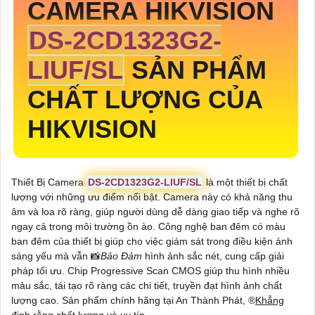
CAMERA HIKVISION
DS-2CD1323G2-
LIUF/SL
SẢN PHẨM
CHẤT LƯỢNG CỦA
HIKVISION
Thiết Bị Camera
DS-2CD1323G2-LIUF/SL
là một thiết bị chất
lượng với những ưu điểm nổi bật. Camera này có khả năng thu
âm và loa rõ ràng, giúp người dùng dễ dàng giao tiếp và nghe rõ
ngay cả trong môi trường ồn ào. Công nghệ ban đêm có màu
ban đêm của thiết bị giúp cho việc giám sát trong điều kiện ánh
sáng yếu mà vẫn 📸
Bảo Đảm
hình ảnh sắc nét, cung cấp giải
pháp tối ưu. Chip Progressive Scan CMOS giúp thu hình nhiều
màu sắc, tái tạo rõ ràng các chi tiết, truyền đạt hình ảnh chất
lượng cao. Sản phẩm chính hãng tại An Thành Phát, ®️
Khẳng
định rằng
chất lượng và uy tín.