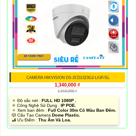
CAMERA HIKVISION DS-2CD1323G2-LIUF/SL
1,340,000 ₫
1,910,000 ₫
🔅 Độ sắc nét :
FULL HD 1080P .
⚛️ Công Nghệ Sử Dụng :
IP POE.
🔅 Xem ban đêm :
Full Color 30m Có Màu Ban Ðêm.
🎲 Cấu Tạo Camera
Dome Plastic.
️🛃 Ưu Điểm :
Thu Âm Và Loa.