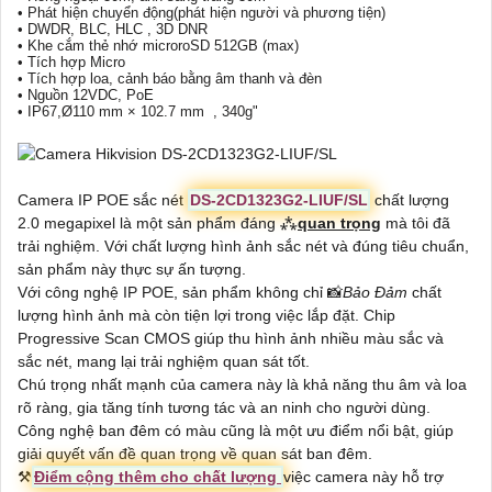
• Phát hiện chuyển động(phát hiện người và phương tiện)
• DWDR, BLC, HLC , 3D DNR
• Khe cắm thẻ nhớ microroSD 512GB (max)
• Tích hợp Micro
• Tích hợp loa, cảnh báo bằng âm thanh và đèn
• Nguồn 12VDC, PoE
• IP67,Ø110 mm × 102.7 mm , 340g"
Camera IP POE sắc nét
DS-2CD1323G2-LIUF/SL
chất lượng
2.0 megapixel là một sản phẩm đáng ⁂
quan trọng
mà tôi đã
trải nghiệm. Với chất lượng hình ảnh sắc nét và đúng tiêu chuẩn,
sản phẩm này thực sự ấn tượng.
Với công nghệ IP POE, sản phẩm không chỉ 📸
Bảo Đảm
chất
lượng hình ảnh mà còn tiện lợi trong việc lắp đặt. Chip
Progressive Scan CMOS giúp thu hình ảnh nhiều màu sắc và
sắc nét, mang lại trải nghiệm quan sát tốt.
Chú trọng nhất mạnh của camera này là khả năng thu âm và loa
rõ ràng, gia tăng tính tương tác và an ninh cho người dùng.
Công nghệ ban đêm có màu cũng là một ưu điểm nổi bật, giúp
giải quyết vấn đề quan trọng về quan sát ban đêm.
⚒
Điểm cộng thêm cho chất lượng
việc camera này hỗ trợ