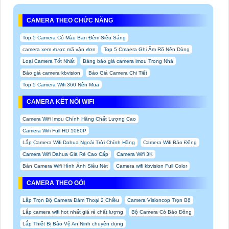
CAMERA THEO CHỨC NĂNG
Top 5 Camera Có Màu Ban Đêm Siêu Sáng
camera xem được mã vận đơn
Top 5 Cmaera Ghi Âm Rõ Nên Dùng
Loại Camera Tốt Nhất
Bảng báo giá camera imou Trong Nhà
Báo giá camera kbvision
Báo Giá Camera Chi Tiết
Top 5 Camera Wifi 360 Nên Mua
CAMERA KẾT NỐI WIFI
Camera Wifi Imou Chính Hãng Chất Lượng Cao
Camera Wifi Full HD 1080P
Lắp Camera Wifi Dahua Ngoài Trời Chính Hãng
Camera Wifi Báo Động
Camera Wifi Dahua Giá Rẻ Cao Cấp
Camera Wifi 3K
Bán Camera Wifi Hình Ảnh Siêu Nét
Camera wifi kbvision Full Color
CAMERA THEO GÓI
Lắp Trọn Bộ Camera Đàm Thoại 2 Chiều
Camera Visioncop Trọn Bộ
Lắp camera wifi hot nhất giá rẻ chất lượng
Bộ Camera Có Báo Đông
Lắp Thiết Bị Bảo Vệ An Ninh chuyên dụng