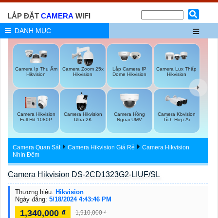
LẮP ĐẶT
CAMERA
WIFI
DANH MỤC
Camera Ip Thu Âm
Camera Zoom 25x
Lắp Camera IP
Camera Lux Thấp
Hikvision
Hikvision
Dome Hikvision
Hikvision
Camera Hikvision
Camera Hikvision
Camera Hồng
Camera Kbvision
Full Hd 1080P
Ultra 2K
Ngoại UMV
Tích Hợp Ai
Camera Quan Sát
Camera Hikvision Giá Rẻ
Camera Hikvision
Nhìn Đêm
Camera Hikvision DS-2CD1323G2-LIUF/SL
Thương hiệu:
Hikvision
Ngày đăng:
5/18/2024 4:43:46 PM
1,340,000 ₫
1,910,000 ₫