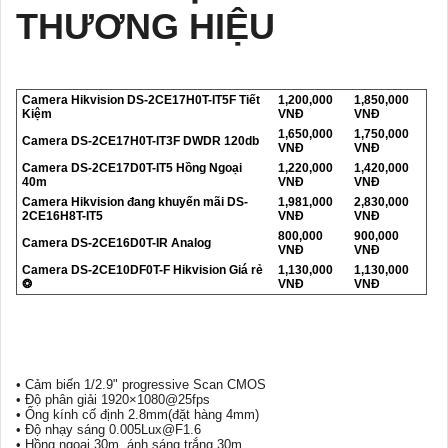
THƯƠNG HIỆU
Camera Hikvision DS-2CE17H0T-IT5F Tiết
1,200,000
1,850,000
Kiệm
VNĐ
VNĐ
1,650,000
1,750,000
Camera DS-2CE17H0T-IT3F DWDR 120db
VNĐ
VNĐ
Camera DS-2CE17D0T-IT5 Hồng Ngoại
1,220,000
1,420,000
40m
VNĐ
VNĐ
Camera Hikvision đang khuyến mãi DS-
1,981,000
2,830,000
2CE16H8T-IT5
VNĐ
VNĐ
800,000
900,000
Camera DS-2CE16D0T-IR Analog
VNĐ
VNĐ
Camera DS-2CE10DF0T-F Hikvision Giá rẻ
1,130,000
1,130,000
❂
VNĐ
VNĐ
• Cảm biến 1/2.9" progressive Scan CMOS
• Độ phân giải 1920×1080@25fps
• Ống kính cố định 2.8mm(đặt hàng 4mm)
• Độ nhạy sáng 0.005Lux@F1.6
• Hồng ngoại 30m, ánh sáng trắng 30m