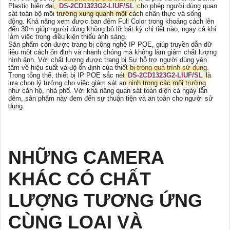
Plastic hiện đại,
DS-2CD1323G2-LIUF/SL
cho phép người dùng quan
sát toàn bộ môi trường xung quanh một cách chân thực và sống
động. Khả năng xem được ban đêm Full Color trong khoảng cách lên
đến 30m giúp người dùng không bỏ lỡ bất kỳ chi tiết nào, ngay cả khi
làm việc trong điều kiện thiếu ánh sáng.
Sản phẩm còn được trang bị công nghệ IP POE, giúp truyền dẫn dữ
liệu một cách ổn định và nhanh chóng mà không làm giảm chất lượng
hình ảnh. Với chất lượng được trang bị Sự hỗ trợ người dùng yên
tâm về hiệu suất và độ ổn định của thiết bị trong quá trình sử dụng.
Trong tổng thể, thiết bị IP POE sắc nét
DS-2CD1323G2-LIUF/SL
là
lựa chọn lý tưởng cho việc giám sát an ninh trong các môi trường
như căn hộ, nhà phố. Với khả năng quan sát toàn diện cả ngày lẫn
đêm, sản phẩm này đem đến sự thuận tiện và an toàn cho người sử
dụng.
NHỮNG CAMERA
KHÁC CÓ CHẤT
LƯỢNG TƯƠNG ỨNG
CÙNG LOẠI VÀ