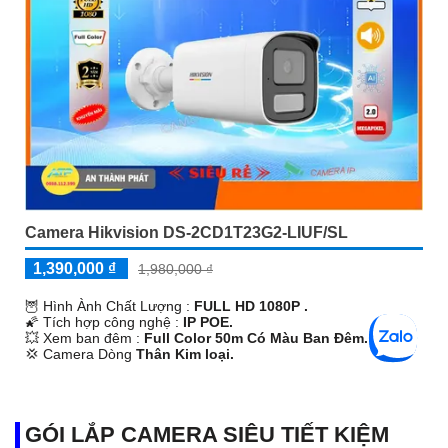
Camera Hikvision DS-2CD1T23G2-LIUF/SL
1,390,000 ₫
1,980,000 ₫
🦉 Hình Ành Chất Lượng :
FULL HD 1080P .
🌠 Tích hợp công nghệ :
IP POE.
💥 Xem ban đêm :
Full Color 50m Có Màu Ban Ðêm.
💢 Camera Dòng
Thân Kim loại.
️🔔 Ưu Điểm :
Thu Âm Và Loa.
GÓI LẮP CAMERA SIÊU TIẾT KIỆM