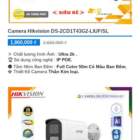
Camera Hikvision DS-2CD1T43G2-LIUF/SL
1,860,000 ₫
2,660,000 ₫
🔆 Chất lượng hình Ảnh :
Ultra 2k .
🏆 Sử dụng công nghệ :
IP POE.
🌚 Tầm Nhìn Ban Đêm :
Full Color 50m Có Màu Ban Ðêm.
💎 Thiết Kế Camera
Thân Kim loại.
️🔮 Khả Năng :
Thu Âm Và Loa.