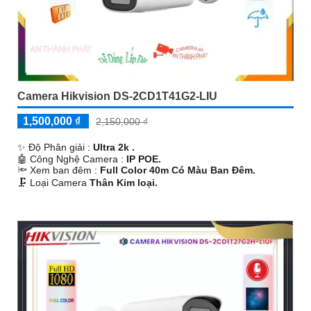
Camera Hikvision DS-2CD1T41G2-LIU
1,500,000 ₫
2,150,000 ₫
✨ Độ Phân giải :
Ultra 2k .
🤖️ Công Nghệ Camera :
IP POE.
🔦 Xem ban đêm :
Full Color 40m Có Màu Ban Ðêm.
🗜️ Loại Camera
Thân Kim loại.
️💎 Ưu Điểm :
Thu Âm.