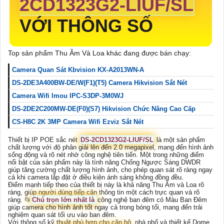
2CD1323G2-LIUF/SL
VỚI THÔNG SỐ
Top sản phẩm Thu Âm Và Loa khác đang được bán chạy:
Camera Quan Sát Kbvision KX-A2013WN-A
DS-2DE3A400BW-DE/W(F1)(T5) Camera Hikvision Sắt Nét
Camera Wifi Imou IPC-S3DP-3M0WJ
DS-2DE2C200MW-DE(F0)(S7) Hikvision Chức Năng Cao Cấp
CS-H8C 2K 3MP Camera Wifi Ezviz Sắt Nét
Thiết bị IP POE sắc nét
DS-2CD1323G2-LIUF/SL
là một sản phẩm
chất lượng với độ phân giải lên đến 2.0 megapixel, mang đến hình ảnh
sống động và rõ nét nhờ công nghệ tiên tiến. Một trong những điểm
nổi bật của sản phẩm này là tính năng Chống Ngược Sáng DWDR
giúp tăng cường chất lượng hình ảnh, cho phép quan sát rõ ràng ngay
cả khi camera lắp đặt ở điều kiện ánh sáng không đồng đều.
Điểm mạnh tiếp theo của thiết bị này là khả năng Thu Âm và Loa rõ
ràng, giúp người dùng tiếp cận thông tin một cách trực quan và rõ
ràng. 📂
Chú trọn lớn nhất là
công nghệ ban đêm có Màu Ban Đêm
giúp camera cho hình ảnh tốt ngay cả trong bóng tối, mang đến trải
nghiệm quan sát tối ưu vào ban đêm.
Với thông số kỹ thuật phù hợp cho căn hộ, nhà phố và thiết kế Dome