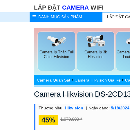
LẮP ĐẶT
CAMERA
WIFI
DANH MỤC
SẢN PHẨM
LẮP ĐẶT C
Camera Ip Thân Full
Camera Ip 3k
Camera
Color Hikvision
Hikvision
Loại
Camera Quan Sát
Camera Hikvision Giá Rẻ
Ca
Camera Hikvision DS-2CD1
Thương hiệu:
Hikvision
Ngày đăng:
5/18/2024
45%
1,970,000 ₫