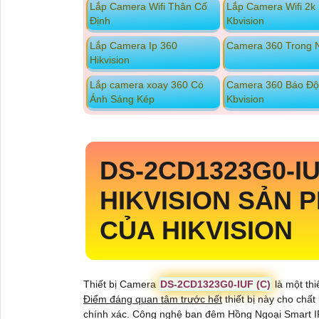
Lắp Camera Wifi Thân Cố
Lắp Camera Wifi 2k
Định
Kbvision
Lắp Camera Ip 360
Camera 360 Trong 
Hikvision
Lắp camera xoay 360 Có
Camera 360 Báo Đ
Ánh Sáng Kép
Kbvision
DS-2CD1323G0-IU
HIKVISION SẢN
CỦA HIKVISION
Thiết bị Camera
DS-2CD1323G0-IUF (C)
là một thi
Điểm đáng quan tâm trước hết
thiết bị này cho chất
chính xác. Công nghệ ban đêm Hồng Ngoại Smart IR