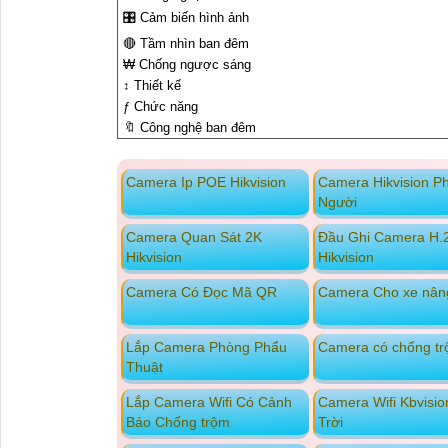
🎛 Cảm biến hình ảnh
🔴 Tầm nhìn ban đêm
₩ Chống ngược sáng
↕️ Thiết kế
ƒ Chức năng
🔖 Công nghệ ban đêm
Camera Ip POE Hikvision
Camera Hikvision Ph
Người
Camera Quan Sát 2K
Đầu Ghi Camera H.
Hikvision
Hikvision
Camera Có Đọc Mã QR
Camera Cho xe nân
Lắp Camera Phòng Phẩu
Camera có chống t
Thuật
Lắp Camera Wifi Có Cảnh
Camera Wifi Kbvisio
Báo Chống trộm
Trời