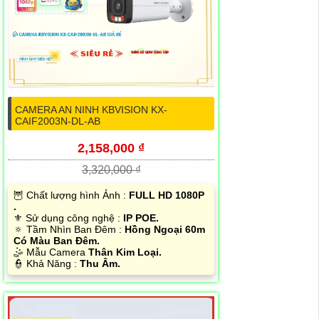
CAMERA AN NINH KBVISION KX-
CAIF2003N-DL-AB
2,158,000 ₫
3,320,000 ₫
🦉 Chất lượng hình Ảnh :
FULL HD 1080P
.
⚜️ Sử dụng công nghệ :
IP POE.
🔅 Tầm Nhìn Ban Đêm :
Hồng Ngoại 60m
Có Màu Ban Đêm.
🤹 Mẫu Camera
Thân Kim Loại.
️👮 Khả Năng :
Thu Âm.