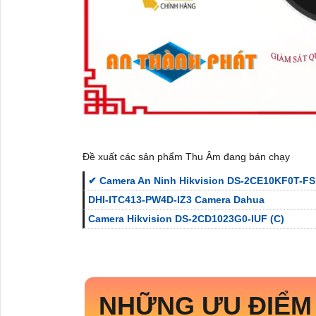
Đề xuất các sản phẩm Thu Âm đang bán chạy
✔ Camera An Ninh Hikvision DS-2CE10KF0T-F
DHI-ITC413-PW4D-IZ3 Camera Dahua
Camera Hikvision DS-2CD1023G0-IUF (C)
NHỮNG ƯU ĐIỂM 