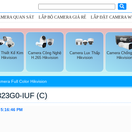
AMERA QUAN SÁT
LẮP BỘ CAMERA GIÁ RẺ
LẮP ĐẶT CAMERA WI
 Thiết Kế Kim
Camera Công Nghệ
Camera Lux Thấp
Camera Chống
 Hikvision
H.265 Hikvision
Hikvision
Hikvisio
mera Full Color Hikvision
323G0-IUF (C)
 5:16:46 PM