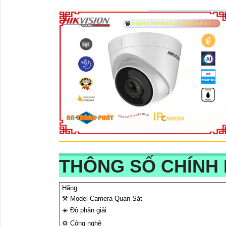
THÔNG SỐ CHÍNH D
Hãng
⚒ Model Camera Quan Sát
☀️ Độ phân giải
⚙ Công nghệ