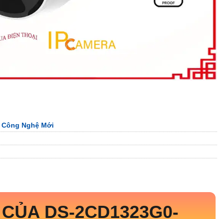
S Công Nghệ Mới
CỦA DS-2CD1323G0-