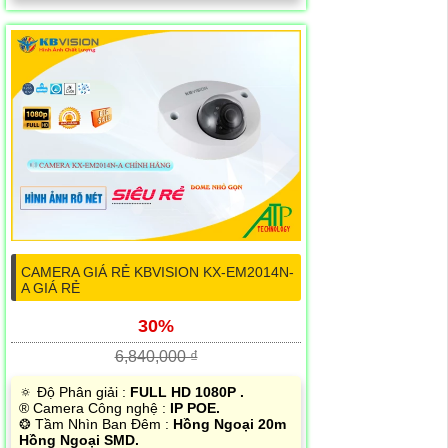
CAMERA GIÁ RẺ KBVISION KX-EM2014N-
A GIÁ RẺ
30%
6,840,000 ₫
🔅 Độ Phân giải :
FULL HD 1080P .
®️ Camera Công nghệ :
IP POE.
❂ Tầm Nhìn Ban Đêm :
Hồng Ngoại 20m
Hồng Ngoại SMD.