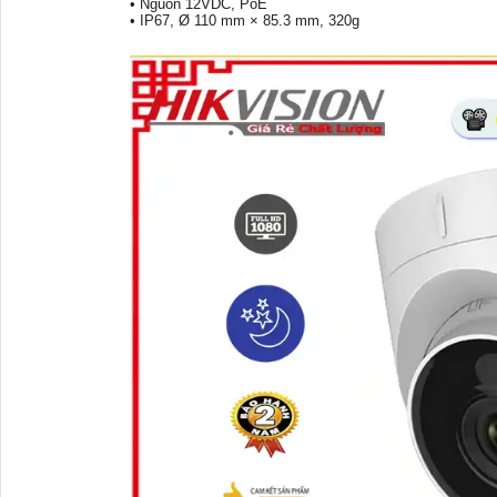
• Nguồn 12VDC, PoE
• IP67, Ø 110 mm × 85.3 mm, 320g