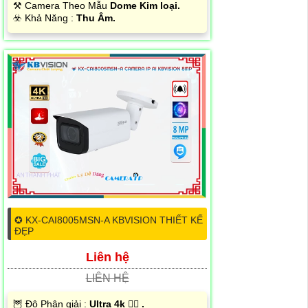
⚒ Camera Theo Mẫu
Dome Kim loại.
️☣️ Khả Năng :
Thu Âm.
✪ KX-CAI8005MSN-A KBVISION THIẾT KẾ
ĐẸP
Liên hệ
LIÊN HỆ
🦉 Độ Phân giải :
Ultra 4k 👍🏾 .