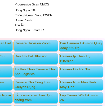
Progressive Scan CMOS
Hồng Ngoại 30m
Chống Ngược Sáng DWDR
Dome Plastic
Thu Âm
Hồng Ngoại Smart IR
ân Biệt
Camera Hikvision Zoom
Bán Camera Hikvision Quay
Xoay 360 Độ
265
Đầu Ghi PoE Kbvision
Camera Ip Thân Trụ
Hikvision
g
Tư Vấn Chọn Camera Cho
Camera Giá Rẻ Nhất
Kho Logistics
rộm
Camera Cho Công Trình
Camera Nhìn Màn Hình
Chuyên Dụng
Máy Tính
n Ngoài
Lắp camera wifi báo động
Lắp Camea Wifi Hikvision
chống trộm
2K