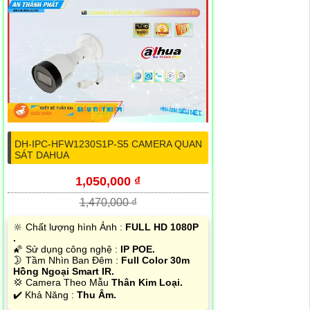
DH-IPC-HFW1230S1P-S5 CAMERA QUAN
SÁT DAHUA
1,050,000 ₫
1,470,000 ₫
🔆 Chất lượng hình Ảnh :
FULL HD 1080P
.
🌠 Sử dụng công nghệ :
IP POE.
🌛 Tầm Nhìn Ban Đêm :
Full Color 30m
Hồng Ngoại Smart IR.
💢 Camera Theo Mẫu
Thân Kim Loại.
️✔️ Khả Năng :
Thu Âm.