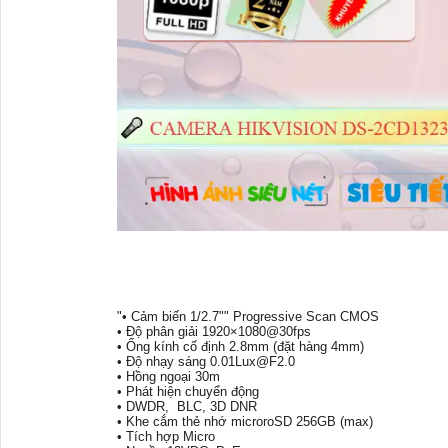
"• Cảm biến 1/2.7"" Progressive Scan CMOS
• Độ phân giải 1920×1080@30fps
• Ống kính cố định 2.8mm (đặt hàng 4mm)
• Độ nhạy sáng 0.01Lux@F2.0
• Hồng ngoại 30m
• Phát hiện chuyển động
• DWDR, BLC, 3D DNR
• Khe cắm thẻ nhớ microroSD 256GB (max)
• Tích hợp Micro