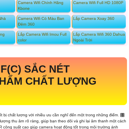
Camera Wifi Chính Hãng
Camera Wifi Full HD 1080P
Kbone
Nhà
Camera Wifi Có Màu Ban
Lắp Camera Xoay 360
Đêm 360
ộng
Lắp Camera Wifi Imou Full
Lắp Camera Wifi 360 Dahua
color
Ngoài Trời
F(C) SẮC NÉT
 PHẨM CHẤT LƯỢNG
ết bị chất lượng với nhiều ưu cần nghĩ đến một trong những điểm. 🎛
 lượng thu âm rõ ràng, giúp bạn theo dõi và ghi lại âm thanh một cách
 công suất cao giúp camera hoạt động tốt trong môi trường ánh