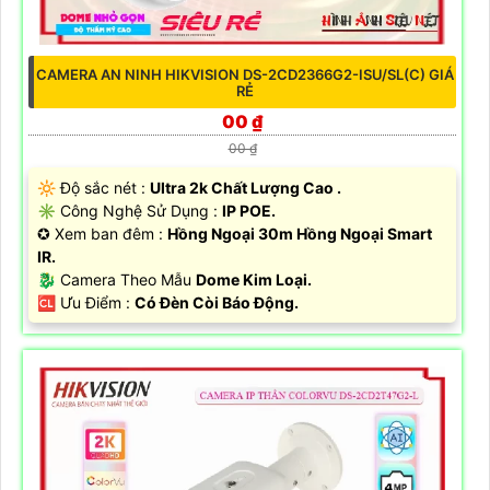
CAMERA AN NINH HIKVISION DS-2CD2366G2-ISU/SL(C) GIÁ
RẺ
00 ₫
00 ₫
🔆 Độ sắc nét :
Ultra 2k Chất Lượng Cao .
✳️ Công Nghệ Sử Dụng :
IP POE.
✪ Xem ban đêm :
Hồng Ngoại 30m Hồng Ngoại Smart
IR.
🐉️ Camera Theo Mẫu
Dome Kim Loại.
️🆑 Ưu Điểm :
Có Đèn Còi Báo Động.