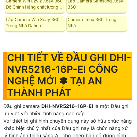
Camera Wifi Ezviz Xoay 360
Lắp Camera Samsung Xoay
Độ Chính Hãng chất lượng
360
tốt
Lắp Camera Wifi Xoay 360
Camera Imou 360 Trong
Trong Nhà Dahua
Nhà
CHI TIẾT VỀ ĐẦU GHI DHI-
NVR5216-16P-EI CÔNG
NGHỆ MỚI ✽ TẠI AN
THÀNH PHÁT
Đầu ghi camera
DHI-NVR5216-16P-EI
là một Đầu ghi
ưu việt với nhiều tính năng cao cấp.
Với thiết bị ghi hình chuyên dụng này sở hữu chức năng
khác biệt chú ý nhất của Đầu ghi này là chức năng xử
lý hình ảnh thiếu sáng AI, cho phép bạn có được hình