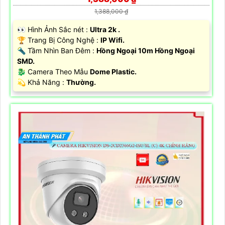
1,388,000 ₫
️👀 Hình Ảnh Sắc nét :
Ultra 2k .
🏆 Trang Bị Công Nghệ :
IP Wifi.
🔦 Tầm Nhìn Ban Đêm :
Hồng Ngoại 10m Hồng Ngoại
SMD.
🐉️ Camera Theo Mẫu
Dome Plastic.
️💫 Khả Năng :
Thường.