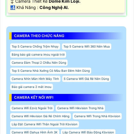
↕️ Camera Thiết Kế
Dome Kim Loại.
️🛃 Khả Năng :
Công Nghệ AI.
CAMERA THEO CHỨC NĂNG
Top 5 Camera Chống Trộm Nhạy
Top 5 Camera Wifi 360 Nên Mua
Bảng báo giá camera imou ngoài trời
Camera Đàm Thoại 2 Chiều Nên Dùng
Top 5 Camera Nhà Xưởng Có Màu Ban Đêm Nên Dùng
Camera Nhìn Màn Hình Máy Tính
5 Camera Wifi Giá Rẻ Nên Dùng
Báo giá camera 2 mắt imou
CAMERA KẾT NỐI WIFI
Camera Wifi Ezviz Ngoài Trời
Camera Wifi Hikvision Trong Nhà
Camera Wifi Hikvision Giá Rẻ Chính Hãng
Camera Wifi Trong Nhà Kbvision
Lắp Đặt Camera Wifi Thân Ngoài Trời Kbvision
Camera Wifi Dahua Hình Ảnh 3K
Lắp Camera Wifi Báo Động Kbvision