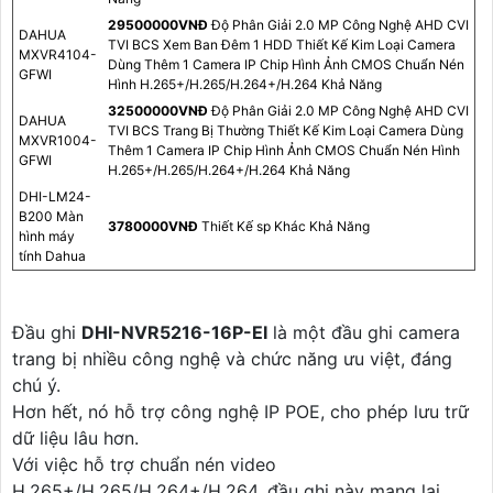
29500000VNÐ
Độ Phân Giải 2.0 MP Công Nghệ AHD CVI
DAHUA
TVI BCS Xem Ban Đêm 1 HDD Thiết Kế Kim Loại Camera
MXVR4104-
Dùng Thêm 1 Camera IP Chip Hình Ảnh CMOS Chuẩn Nén
GFWI
Hình H.265+/H.265/H.264+/H.264 Khả Năng
32500000VNÐ
Độ Phân Giải 2.0 MP Công Nghệ AHD CVI
DAHUA
TVI BCS Trang Bị Thường Thiết Kế Kim Loại Camera Dùng
MXVR1004-
Thêm 1 Camera IP Chip Hình Ảnh CMOS Chuẩn Nén Hình
GFWI
H.265+/H.265/H.264+/H.264 Khả Năng
DHI-LM24-
B200 Màn
3780000VNÐ
Thiết Kế sp Khác Khả Năng
hình máy
tính Dahua
Đầu ghi
DHI-NVR5216-16P-EI
là một đầu ghi camera
trang bị nhiều công nghệ và chức năng ưu việt, đáng
chú ý.
Hơn hết, nó hỗ trợ công nghệ IP POE, cho phép lưu trữ
dữ liệu lâu hơn.
Với việc hỗ trợ chuẩn nén video
H.265+/H.265/H.264+/H.264, đầu ghi này mang lại