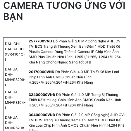
CAMERA TƯƠNG ỨNG VỚI
BẠN
2577700VNÐ
Độ Phân Giải 2.0 MP Công Nghệ AHD CVI
ĐẦU GHI
TVI BCS Trang Bị Thường Xem Ban Đêm 1 HDD Thiết Kế
DAHUA DH-
Plastic Camera Dùng Thêm 4 Camera IP Chip Hình Ảnh
XVR4104C-
SMD Plus Chuẩn Nén Hình H.265+/H.265/H.264+/H.264
I
Khả Năng Chống Ngược Sáng Tốt 6TB
DAHUA
20170000VNÐ
Độ Phân Giải 4.0 MP Thiết Kế Kim Loại
DHI-
Chip Hình Ảnh CMOS Chuẩn Nén Hình
MNVR8208-
H.265+/H.265/H.264+/H.264 Khả Năng
I
DAHUA
32400000VNÐ
Độ Phân Giải 4.0 MP Trang Bị Thường
DHI-
Thiết Kế Kim Loại Chip Hình Ảnh CMOS Chuẩn Nén Hình
MNVR8104-
H.265+/H.265/H.264+/H.264 Khả Năng
I
30400000VNÐ
Độ Phân Giải 2.0 MP Công Nghệ AHD CVI
DAHUA
TVI BCS Trang Bị Thường Xem Ban Đêm 2 HDD Thiết Kế
DHI-
Kim Loại Chip Hình Ảnh CMOS Chuẩn Nén Hình H.264 Khả
MCVR6208
Năng