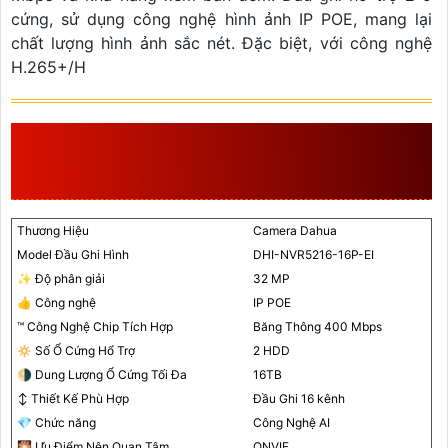
cứng, sử dụng công nghệ hình ảnh IP POE, mang lại
chất lượng hình ảnh sắc nét. Đặc biệt, với công nghệ
H.265+/H
THÔNG SỐ ĐẦU GHI HÌNH
DHI-NVR5216-16P-EI
Thương Hiệu
Camera Dahua
Model Đầu Ghi Hình
DHI-NVR5216-16P-EI
✨ Độ phân giải
32 MP
👍 Công nghệ
IP POE
™️ Công Nghệ Chip Tích Hợp
Băng Thông 400 Mbps
🔅 Số Ổ Cứng Hổ Trợ
2 HDD
🌗 Dung Lượng Ổ Cứng Tối Đa
16TB
↕️ Thiết Kế Phù Hợp
Đầu Ghi 16 kênh
💎 Chức năng
Công Nghệ AI
🎇 Ưu Điểm Nên Quan Tâm
ONVIF