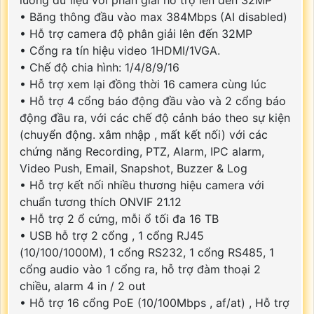
luồng dữ liệu với phân giải hỗ trợ lên đến 32MP
• Băng thông đầu vào max 384Mbps (AI disabled)
• Hỗ trợ camera độ phân giải lên đến 32MP
• Cổng ra tín hiệu video 1HDMI/1VGA.
• Chế độ chia hình: 1/4/8/9/16
• Hỗ trợ xem lại đồng thời 16 camera cùng lúc
• Hỗ trợ 4 cổng báo động đầu vào và 2 cổng báo
động đầu ra, với các chế độ cảnh báo theo sự kiện
(chuyển động. xâm nhập , mất kết nối) với các
chứng năng Recording, PTZ, Alarm, IPC alarm,
Video Push, Email, Snapshot, Buzzer & Log
• Hỗ trợ kết nối nhiều thương hiệu camera với
chuẩn tương thích ONVIF 21.12
• Hỗ trợ 2 ổ cứng, mỗi ổ tối đa 16 TB
• USB hỗ trợ 2 cổng , 1 cổng RJ45
(10/100/1000M), 1 cổng RS232, 1 cổng RS485, 1
cổng audio vào 1 cổng ra, hỗ trợ đàm thoại 2
chiều, alarm 4 in / 2 out
• Hỗ trợ 16 cổng PoE (10/100Mbps , af/at) , Hỗ trợ