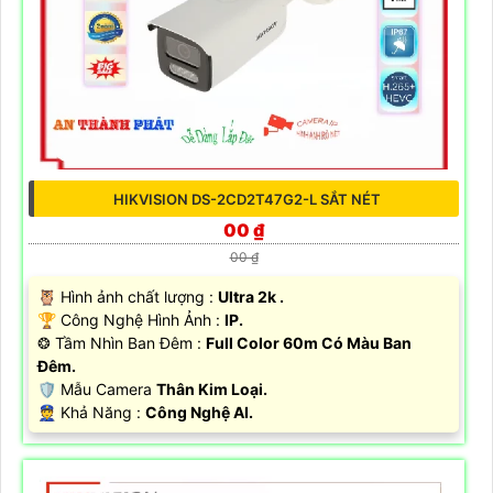
HIKVISION DS-2CD2T47G2-L SẮT NÉT
00 ₫
00 ₫
🦉 Hình ảnh chất lượng :
Ultra 2k .
🏆 Công Nghệ Hình Ảnh :
IP.
❂ Tầm Nhìn Ban Đêm :
Full Color 60m Có Màu Ban
Đêm.
🛡 Mẫu Camera
Thân Kim Loại.
️👮 Khả Năng :
Công Nghệ AI.