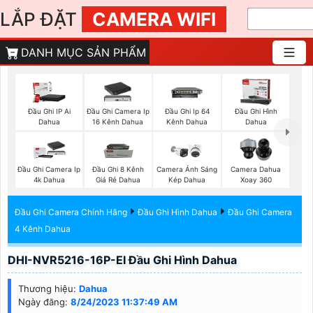
LẮP ĐẶT
CAMERA WIFI
DANH MỤC SẢN PHẨM
Đầu Ghi IP Ai
Đầu Ghi Camera Ip
Đầu Ghi Ip 64
Đầu Ghi Hình
Dahua
16 Kênh Dahua
Kênh Dahua
Dahua
Đầu Ghi Camera Ip
Đầu Ghi 8 Kênh
Camera Ánh Sáng
Camera Dahua
4k Dahua
Giá Rẻ Dahua
Kép Dahua
Xoay 360
Đầu Ghi Camera Chính Hãng
Đầu Ghi Hình Dahua
Đầu Ghi Camera
4 Kênh Dahua
DHI-NVR5216-16P-EI Đầu Ghi Hình Dahua
Thương hiệu:
Dahua
Ngày đăng:
8/24/2023 11:37:49 AM