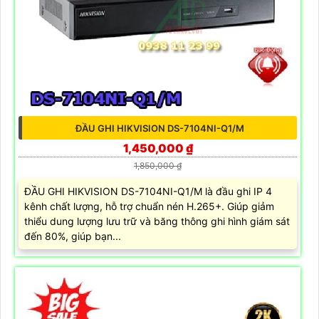
ĐẦU GHI HIKVISION DS-7104NI-Q1/M
1,450,000 ₫
1,850,000 ₫
ĐẦU GHI HIKVISION DS-7104NI-Q1/M là đầu ghi IP 4
kênh chất lượng, hỗ trợ chuẩn nén H.265+. Giúp giảm
thiểu dung lượng lưu trữ và băng thông ghi hình giám sát
đến 80%, giúp bạn...