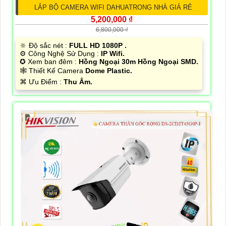
LẮP BỘ CAMERA WIFI DAHUATRONG NHÀ GIÁ RẺ
5,200,000 ₫
6,800,000 ₫
🔆 Độ sắc nét :
FULL HD 1080P .
⚙ Công Nghệ Sử Dụng :
IP Wifi.
✪ Xem ban đêm :
Hồng Ngoại 30m Hồng Ngoại SMD.
🕸️ Thiết Kế Camera
Dome Plastic.
️⌘ Ưu Điểm :
Thu Âm.