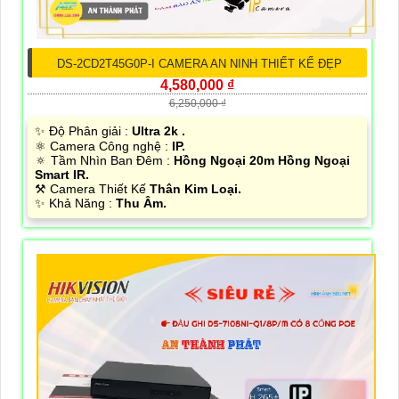
DS-2CD2T45G0P-I CAMERA AN NINH THIẾT KẾ ĐẸP
4,580,000 ₫
6,250,000 ₫
✨ Độ Phân giải :
Ultra 2k .
⚛️ Camera Công nghệ :
IP.
🔅 Tầm Nhìn Ban Đêm :
Hồng Ngoại 20m Hồng Ngoại
Smart IR.
⚒ Camera Thiết Kế
Thân Kim Loại.
️✨ Khả Năng :
Thu Âm.