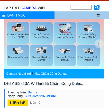
LẮP ĐẶT
CAMERA
WIFI
DANH MỤC
Trọn Bộ Camera
Camera Năng
Camera Dahua Full
Camera Nhà
Dahua Chống
Lượng Mặt Trời
Hd 1080P
Xưởng Dahua
Trộm
Dahua
Camera Ip Dahua
Camera Kim Loại
Camera Ip Thân
Lắp Camera Auto
Dahua
Dahua
Tracking
Camera Ngoài trời
Máy Chấm Công Dahua
DHI-ASI3213A-W Thiết Bị Chấm Công Dahua
Thương hiệu:
Dahua
Ngày đăng:
9/19/2025 9:47:49 AM
Liên hệ
Liên hệ