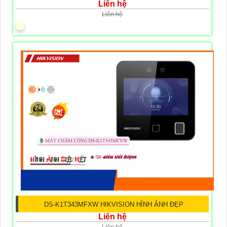
Liên hệ
Liên hệ
DS-K1T343MFXW HIKVISION HÌNH ẢNH ĐẸP
Liên hệ