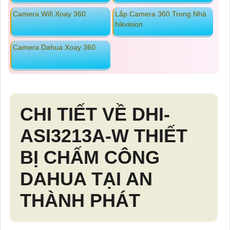
Camera Wifi Xoay 360
Lắp Camera 360 Trong Nhà
hikvision
Camera Dahua Xoay 360
CHI TIẾT VỀ DHI-
ASI3213A-W THIẾT
BỊ CHẤM CÔNG
DAHUA TẠI AN
THÀNH PHÁT