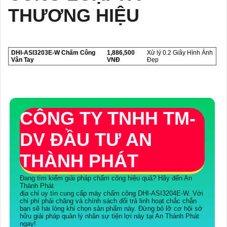
THƯƠNG HIỆU
DHI-ASI3203E-W Chấm Công
1,886,500
Xử lý 0.2 Giây Hình Ảnh
Vân Tay
VNĐ
Đẹp
CÔNG TY TNHH TM-
DV ĐẦU TƯ AN
THÀNH PHÁT
Đang tìm kiếm giải pháp chấm công hiệu quả? Hãy đến An
Thành Phát
địa chỉ uy tín cung cấp máy chấm công DHI-ASI3204E-W. Với
chi phí phải chăng và chính sách đổi trả linh hoạt chắc chắn
bạn sẽ hài lòng khi chọn sản phẩm này. Đừng bỏ lỡ cơ hội sở
hữu giải pháp quản lý nhân sự tiện lợi này tại An Thành Phát
ngay!