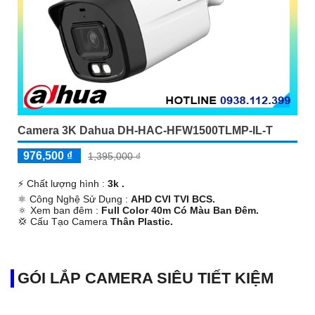
Camera 3K Dahua DH-HAC-HFW1500TLMP-IL-T
976,500 ₫
1,395,000 ₫
️⚡ Chất lượng hình :
3k .
⚛️ Công Nghệ Sử Dụng :
AHD CVI TVI BCS.
🔅 Xem ban đêm :
Full Color 40m Có Màu Ban Ðêm.
💢 Cấu Tạo Camera
Thân Plastic.
️✤ Tích Hợp :
Thu Âm Và Loa.
GÓI LẮP CAMERA SIÊU TIẾT KIỆM