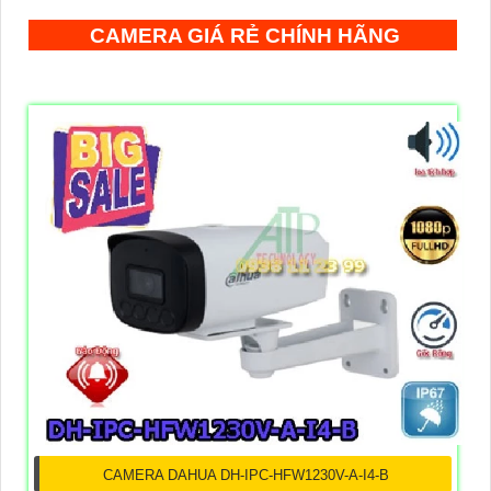
CAMERA GIÁ RẺ CHÍNH HÃNG
CAMERA DAHUA DH-IPC-HFW1230V-A-I4-B