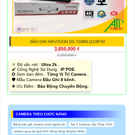
ĐẦU GHI HIKVISION DS-7108NI-Q1/8P/M
3,850,000 ₫
5,250,000 ₫
🔆 Độ sắc nét :
Ultra 2k .
🌠 Công Nghệ Sử Dụng :
IP POE.
✪ Xem ban đêm :
Từng Vị Trí Camera .
🛡 Mẫu Camera
Đầu Ghi 8 kênh.
️✤ Ưu Điểm :
Báo Động Chuyển Động.
CAMERA THEO CHỨC NĂNG
Bảng báo giá camera ezviz ngoài trời
Top 5 Camera Lắp Công Trình
camera quay lại quá trình đóng hàng shopee tiktok