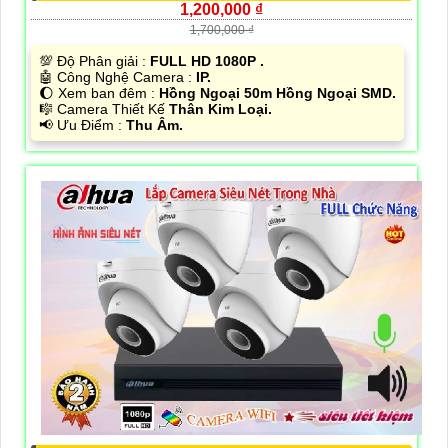
1,200,000 ₫
1,700,000 ₫
💯 Độ Phân giải :
FULL HD 1080P .
🤖️ Công Nghệ Camera :
IP.
🌔 Xem ban đêm :
Hồng Ngoại 50m Hồng Ngoại SMD.
🎼️ Camera Thiết Kế
Thân Kim Loại.
️📢 Ưu Điểm :
Thu Âm.