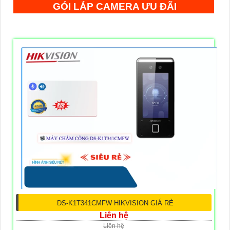
GÓI LẮP CAMERA ƯU ĐÃI
DS-K1T341CMFW HIKVISION GIÁ RẺ
Liên hệ
Liên hệ