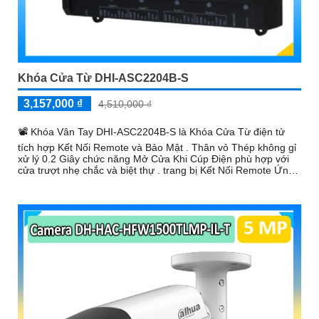
Khóa Cửa Từ DHI-ASC2204B-S
3,157,000 ₫
4,510,000 ₫
📽 Khóa Vân Tay DHI-ASC2204B-S là Khóa Cửa Từ điện tử
tích hợp Kết Nối Remote và Bảo Mật . Thân vỏ Thép không gỉ
xử lý 0.2 Giây chức năng Mở Cửa Khi Cúp Điện phù hợp với
cửa trượt nhẹ chắc và biệt thự . trang bị Kết Nối Remote Ứng
Dụng công nghệ Kết Nối Với Điện Thoại.