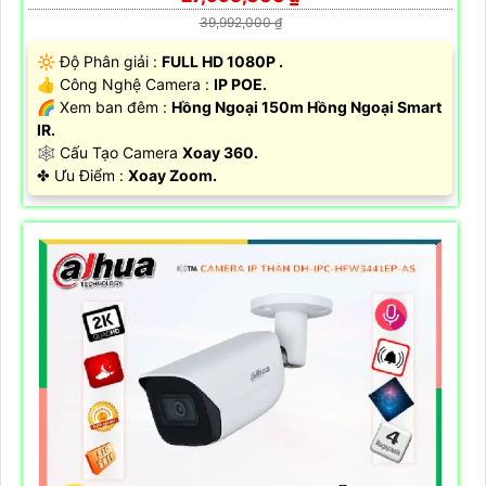
39,992,000 ₫
🔆 Độ Phân giải :
FULL HD 1080P .
👍 Công Nghệ Camera :
IP POE.
🌈 Xem ban đêm :
Hồng Ngoại 150m Hồng Ngoại Smart
IR.
🕸️ Cấu Tạo Camera
Xoay 360.
️✤ Ưu Điểm :
Xoay Zoom.