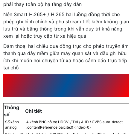
phải thay toàn bộ hạ tầng dây dẫn
Nén Smart H.265+ / H.265 hai luồng đồng thời cho
phép ghi hình chính và phụ stream tiết kiệm không gian
lưu trữ và băng thông trong khi vẫn duy trì khả năng
xem lại hoặc truy cập từ xa hiệu quả
Đàm thoại hai chiều qua đồng trục cho phép truyền âm
thanh qua dây mềm giữa máy quan sát và đầu ghi hữu
ích khi muốn nói chuyện từ xa hoặc cảnh báo trực tiếp
tại chỗ
THÔNG SỐ KỸ THUẬT DH-
XVR5104HS-5M-I3/T
Thông
Chi tiết
số
Số kênh
4 kênh BNC hỗ trợ HDCVI / TVI / AHD / CVBS auto-detect
analog
:contentReference[oaicite:0]{index=0}