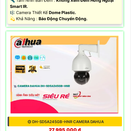
🔦 Tầm Nhìn Ban Đêm :
Không Xem Đêm Hồng Ngoại
Smart IR.
🎼️ Camera Thiết Kế
Dome Plastic.
️💫 Khả Năng :
Báo Động Chuyển Động.
۞ DH-SD5A245GB-HNR CAMERA DAHUA
27,995,000 ₫