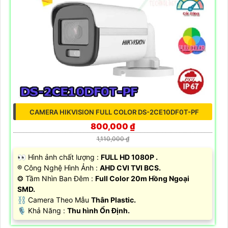
CAMERA HIKVISION FULL COLOR DS-2CE10DF0T-PF
800,000 ₫
1,110,000 ₫
️👀 Hình ảnh chất lượng :
FULL HD 1080P .
®️ Công Nghệ Hình Ảnh :
AHD CVI TVI BCS.
❂ Tầm Nhìn Ban Đêm :
Full Color 20m Hồng Ngoại
SMD.
⛓ Camera Theo Mẫu
Thân Plastic.
️🎙 Khả Năng :
Thu hình Ổn Định.