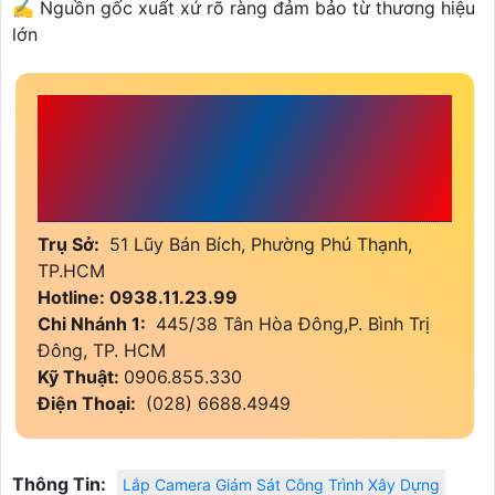
✍️ Nguồn gốc xuất xứ rõ ràng đảm bảo từ thương hiệu
lớn
CÔNG TY TNHH TM-DV
ĐẦU TƯ AN THÀNH
PHÁT
Trụ Sở:
51 Lũy Bán Bích, Phường Phú Thạnh,
TP.HCM
Hotline: 0938.11.23.99
Chi Nhánh 1:
445/38 Tân Hòa Đông,P. Bình Trị
Đông, TP. HCM
Kỹ Thuật:
0906.855.330
Điện Thoại:
(028) 6688.4949
Thông Tin:
Lắp Camera Giám Sát Công Trình Xây Dựng