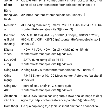
Số kênh IP
Up to 6 kênh IP (2 IPC mặc định + chuyển đổi từ analog) mỗi
hỗ trợ
kênh tối đa 6MP :contentReference[oaicite:1]{index=1}
Băng
thông vào
32 Mbps :contentReference[oaicite:2]{index=2}
tối đa
Nén hình
AI-Coding toàn kênh; Smart H.265+ / H.265; H.264+ / H.264
ảnh
:contentReference[oaicite:3]{index=3}
Độ phân
5M-N (1-10 fps); 4M-N / 1080P (1-15 fps); 1080N / 720P /
giải ghi
960H / D1 / CIF (1-25/30 fps) :contentReference[oaicite:4]
(analog)
{index=4}
Đầu ra
1 HDMI / 1 VGA (HDMI lên tới 4K khả năng hiển thị)
video
:contentReference[oaicite:5]{index=5}
Lưu trữ ổ
1 SATA, dung lượng tối đa 16 TB
cứng
:contentReference[oaicite:6]{index=6}
Cổng USB
2 cổng USB 2.0 :contentReference[oaicite:7]{index=7}
Cổng
1 RJ-45 Ethernet 10/100 Mbps :contentReference[oaicite:8]
mạng
{index=8}
Cổng RS-
1 port để điều khiển PTZ & quay quét
485
:contentReference[oaicite:9]{index=9}
Âm thanh
1 input RCA / audio coaxial; output RCA cho loa hoặc thiết bị
vào / ra
nghe trực tiếp :contentReference[oaicite:10]{index=10}
Đàm thoại
Có qua cáp đồng trục (chia sẻ input âm thanh channel đầu)