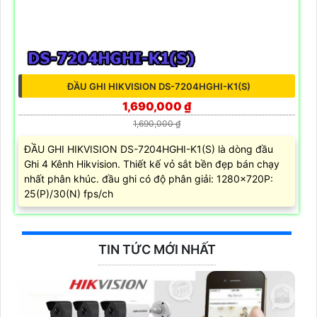
ĐẦU GHI HIKVISION DS-7204HGHI-K1(S)
1,690,000 ₫
1,690,000 ₫
ĐẦU GHI HIKVISION DS-7204HGHI-K1(S) là dòng đầu
Ghi 4 Kênh Hikvision. Thiết kế vỏ sắt bền đẹp bán chạy
nhất phân khúc. đầu ghi có độ phân giải: 1280×720P:
25(P)/30(N) fps/ch
TIN TỨC MỚI NHẤT