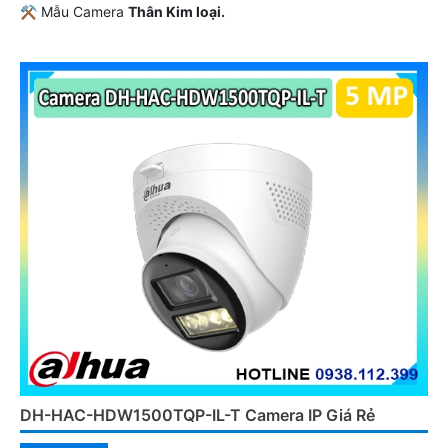
⚒ Mẫu Camera
Thân Kim loại.
️💮 Khả Năng :
Chống Nước.
DH-HAC-HDW1500TQP-IL-T Camera IP Giá Rẻ