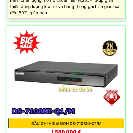
kênh chất lượng, hỗ trợ chuẩn nén H.265+. Giúp giảm
thiểu dung lượng lưu trữ và băng thông ghi hình giám sát
đến 80%, giúp bạn...
ĐẦU GHI HIKVISION DS-7108NI-Q1/M
1,580,000 ₫