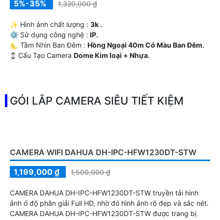
5%-35%
1,320,000 ₫
✨ Hình ảnh chất lượng :
3k .
⚙ Sử dụng công nghệ :
IP.
🌜 Tầm Nhìn Ban Đêm :
Hồng Ngoại 40m Có Màu Ban Ðêm.
↕️ Cấu Tạo Camera
Dome Kim loại + Nhựa.
️📡 Khả Năng :
Thu Âm Và Loa.
GÓI LẮP CAMERA SIÊU TIẾT KIỆM
CAMERA WIFI DAHUA DH-IPC-HFW1230DT-STW
1,199,000 ₫
1,500,000 ₫
CAMERA DAHUA DH-IPC-HFW1230DT-STW truyền tải hình
ảnh ở độ phân giải Full HD, nhờ đó hình ảnh rõ đẹp và sắc nét.
CAMERA DAHUA DH-IPC-HFW1230DT-STW được trang bị