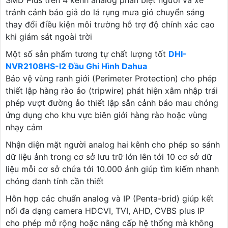
SMD Plus trên 4 kênh analog phân biệt người và xe
tránh cảnh báo giả do lá rụng mưa gió chuyển sáng
thay đổi điều kiện môi trường hỗ trợ độ chính xác cao
khi giám sát ngoài trời
Một số sản phẩm tương tự chất lượng tốt
DHI-
NVR2108HS-I2 Đầu Ghi Hình Dahua
Bảo vệ vùng ranh giới (Perimeter Protection) cho phép
thiết lập hàng rào ảo (tripwire) phát hiện xâm nhập trái
phép vượt đường ảo thiết lập sẵn cảnh báo mau chóng
ứng dụng cho khu vực biên giới hàng rào hoặc vùng
nhạy cảm
Nhận diện mặt người analog hai kênh cho phép so sánh
dữ liệu ảnh trong cơ sở lưu trữ lớn lên tới 10 cơ sở dữ
liệu mỗi cơ sở chứa tới 10.000 ảnh giúp tìm kiếm nhanh
chóng danh tính cần thiết
Hỗn hợp các chuẩn analog và IP (Penta-brid) giúp kết
nối đa dạng camera HDCVI, TVI, AHD, CVBS plus IP
cho phép mở rộng hoặc nâng cấp hệ thống mà không