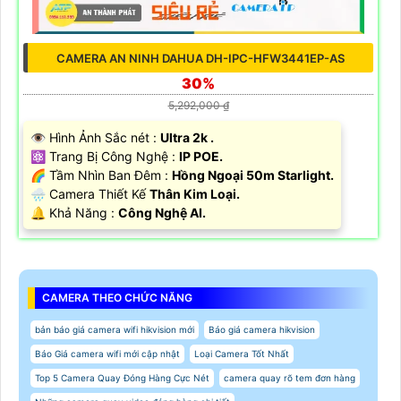
CAMERA AN NINH DAHUA DH-IPC-HFW3441EP-AS
30%
5,292,000 ₫
👁 Hình Ảnh Sắc nét :
Ultra 2k .
⚛️ Trang Bị Công Nghệ :
IP POE.
🌈 Tầm Nhìn Ban Đêm :
Hồng Ngoại 50m Starlight.
🌧️ Camera Thiết Kế
Thân Kim Loại.
️🔔 Khả Năng :
Công Nghệ AI.
CAMERA THEO CHỨC NĂNG
bản báo giá camera wifi hikvision mới
Báo giá camera hikvision
Báo Giá camera wifi mới cập nhật
Loại Camera Tốt Nhất
Top 5 Camera Quay Đóng Hàng Cực Nét
camera quay rõ tem đơn hàng