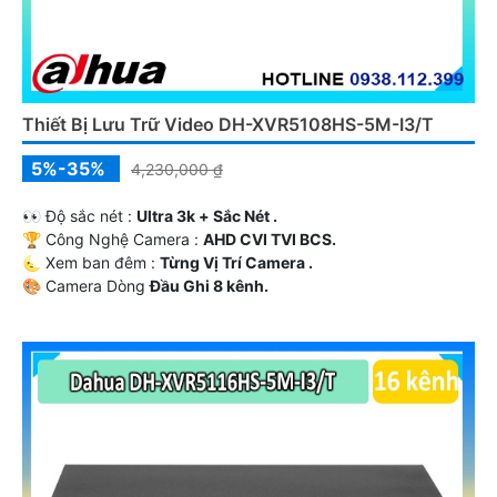
Thiết Bị Lưu Trữ Video DH-XVR5108HS-5M-I3/T
5%-35%
4,230,000 ₫
️👀 Độ sắc nét :
Ultra 3k + Sắc Nét .
🏆 Công Nghệ Camera :
AHD CVI TVI BCS.
🌜 Xem ban đêm :
Từng Vị Trí Camera .
🎨 Camera Dòng
Đầu Ghi 8 kênh.
️🎙 Ưu Điểm :
Công Nghệ AI.