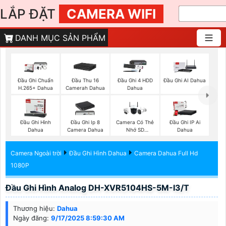
LẮP ĐẶT
CAMERA WIFI
DANH MỤC SẢN PHẨM
Đầu Ghi Chuẩn
Đầu Thu 16
Đầu Ghi 4 HDD
Đầu Ghi AI Dahua
H.265+ Dahua
Camerah Dahua
Dahua
Đầu Ghi Hình
Đầu Ghi Ip 8
Camera Có Thẻ
Đầu Ghi IP Ai
Dahua
Camera Dahua
Nhớ SD
Dahua
HIKVISION
Camera Ngoài trời
Đầu Ghi Hình Dahua
Camera Dahua Full Hd
1080P
Đầu Ghi Hình Analog DH-XVR5104HS-5M-I3/T
Thương hiệu:
Dahua
Ngày đăng:
9/17/2025 8:59:30 AM