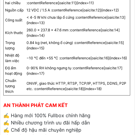
hai chiều
:contentReference[oaicite:11]{index=11}
Nguồn cấp
12 VDC / 1.5 A :contentReference[oaicite:12]{index=12}
< 4-5 W khi chưa lắp ổ cứng :contentReference[oaicite:13]
Công suất
{index=13}
260.0 × 237.8 × 47.6 mm :contentReference[oaicite:14]
Kích thước
{index=14}
Trọng
0.84 kg (net, không ổ cứng) :contentReference[oaicite:15]
lượng
{index=15}
Nhiệt độ
−10 °C đến +55 °C :contentReference[oaicite:16]{index=16}
làm việc
Độ ẩm
0-90% RH không ngưng tụ :contentReference[oaicite:17]
hoạt động
{index=17}
Chuẩn
ONVIF, giao thức HTTP, RTSP, TCP/IP, HTTPS, DDNS, P2P
tương
etc. :contentReference[oaicite:18]{index=18}
thích
AN THÀNH PHÁT CAM KẾT
✍️ Hàng mới 100% Fullbox chính hãng
✍️ Nhiều chương trình ưu đãi hấp dẫn
✍️ Chế độ hậu mãi chuyên nghiệp