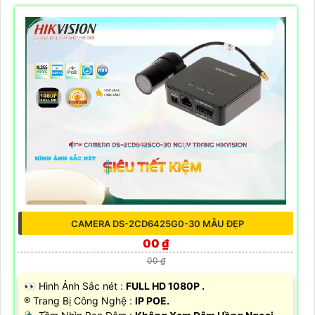
CAMERA DS-2CD6425G0-30 MẪU ĐẸP
00 ₫
00 ₫
️👀 Hình Ảnh Sắc nét :
FULL HD 1080P .
®️ Trang Bị Công Nghệ :
IP POE.