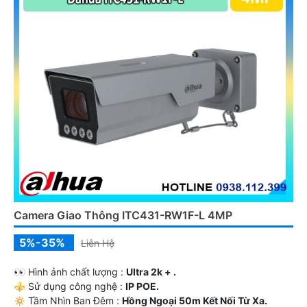
Camera Giao Thông ITC431-RW1F-L 4MP
5%-35%
Liên Hệ
️👀 Hình ảnh chất lượng :
Ultra 2k + .
⚜️ Sử dụng công nghệ :
IP POE.
🔅 Tầm Nhìn Ban Đêm :
Hồng Ngoại 50m Kết Nối Từ Xa.