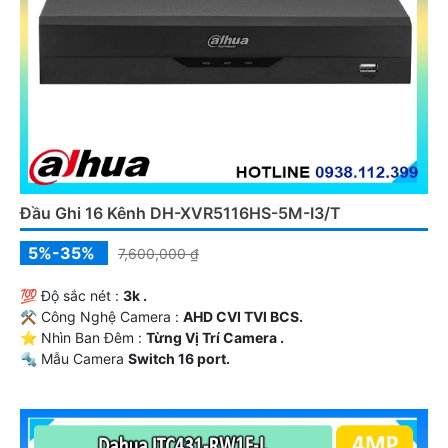
Đầu Ghi 16 Kênh DH-XVR5116HS-5M-I3/T
5%-35%
7,600,000 ₫
💯 Độ sắc nét :
3k .
⚒ Công Nghệ Camera :
AHD CVI TVI BCS.
⭐ Nhìn Ban Đêm :
Từng Vị Trí Camera .
🔩 Mẫu Camera
Switch 16 port.
️🛃 Tích Hợp :
Công Nghệ AI.