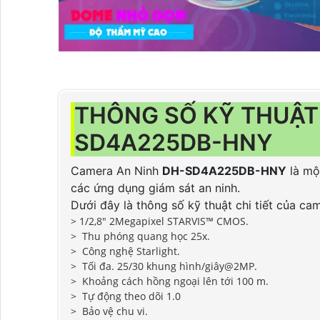
THÔNG SỐ KỸ THUẬT
SD4A225DB-HNY
Camera An Ninh
DH-SD4A225DB-HNY
là mộ
các ứng dụng giám sát an ninh.
Dưới đây là thông số kỹ thuật chi tiết của ca
> 1/2,8" 2Megapixel STARVIS™ CMOS.
>
Thu phóng quang học 25x.
>
Công nghệ Starlight.
>
Tối đa.
25/30 khung hình/giây@2MP.
>
Khoảng cách hồng ngoại lên tới 100 m.
>
Tự động theo dõi 1.0
>
Bảo vệ chu vi.