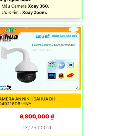
️ Mẫu Camera
Xoay 360.
 Ưu Điểm :
Xoay Zoom.
AMERA AN NINH DAHUA DH-
D49216DB-HNY
9,800,000 ₫
13,175,000 ₫