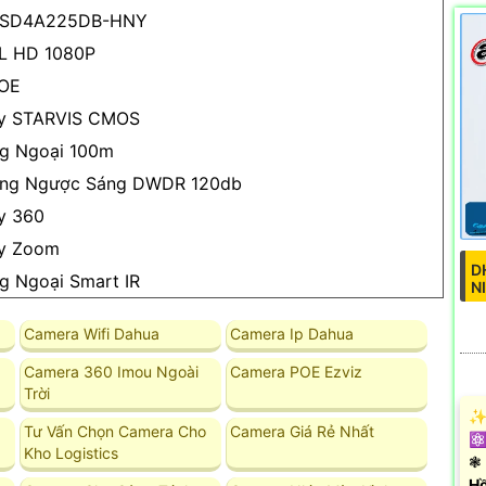
SD4A225DB-HNY
L HD 1080P
POE
y STARVIS CMOS
g Ngoại 100m
ng Ngược Sáng DWDR 120db
y 360
y Zoom
D
g Ngoại Smart IR
N
Camera Wifi Dahua
Camera Ip Dahua
Camera 360 Imou Ngoài
Camera POE Ezviz
Trời
✨ 
Tư Vấn Chọn Camera Cho
Camera Giá Rẻ Nhất
⚛️
Kho Logistics
❃ 
Hồ