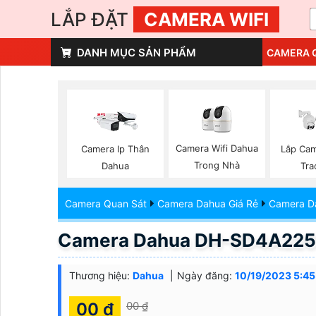
LẮP ĐẶT
CAMERA WIFI
DANH MỤC SẢN PHẨM
CAMERA 
Camera Wifi Dahua
Camera Ip Thân
Lắp Cam
Trong Nhà
Dahua
Tra
Camera Quan Sát
Camera Dahua Giá Rẻ
Camera D
Camera Dahua DH-SD4A22
Thương hiệu:
Dahua
Ngày đăng:
10/19/2023 5:45
00 ₫
00 ₫