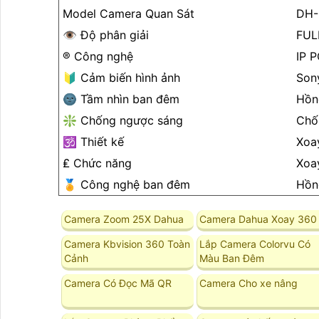
Model Camera Quan Sát
DH-
👁 Độ phân giải
FUL
®️ Công nghệ
IP 
🔰 Cảm biến hình ảnh
Son
🌚 Tầm nhìn ban đêm
Hồn
❇️ Chống ngược sáng
Chố
🕉️ Thiết kế
Xoa
₤ Chức năng
Xoa
️🏅️ Công nghệ ban đêm
Hồn
Camera Zoom 25X Dahua
Camera Dahua Xoay 360
Camera Kbvision 360 Toàn
Lắp Camera Colorvu Có
Cảnh
Màu Ban Đêm
Camera Có Đọc Mã QR
Camera Cho xe nâng