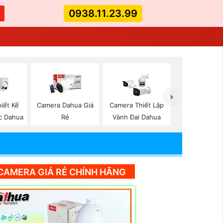
0938.11.23.99
iết Kế
Camera Dahua Giá
Camera Thiết Lập
ic Dahua
Rẻ
Vành Đai Dahua
CAMERA GIÁ RẺ CHÍNH HÃNG