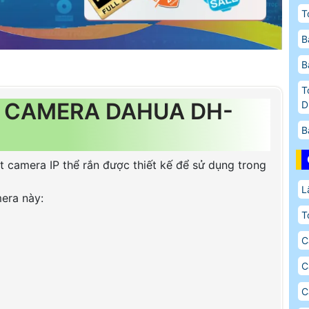
T
B
B
T
 CAMERA DAHUA DH-
D
B
t camera IP thể rắn được thiết kế để sử dụng trong
L
mera này:
T
C
C
C