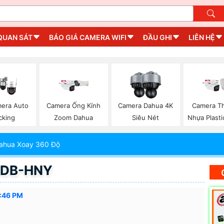
QUAN SÁT
BÁO GIÁ CAMERA WIFI
ĐẦU GHI
LIÊN HỆ
era Auto
Camera Ống Kính
Camera Dahua 4K
Camera Th
cking
Zoom Dahua
Siêu Nét
Nhựa Plast
ahua Xoay 360 Độ
5DB-HNY
:46 PM