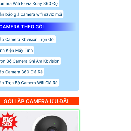
amera Wifi Ezviz Xoay 360 Độ
ản báo giá camera wifi ezviz mới
CAMERA THEO GÓI
ắp Camera Kbvision Trọn Gói
inh Kiện Máy Tính
rọn Bộ Camera Ghi Âm Kbvision
ắp Camera 360 Giá Rẻ
ắp Trọn Bộ Camera Wifi Giá Rẻ
GÓI LẮP CAMERA ƯU ĐÃI