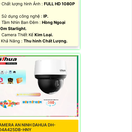
️‍🗨 Chất lượng hình Ảnh :
FULL HD 1080P
Sử dụng công nghệ :
IP.
 Tầm Nhìn Ban Đêm :
Hồng Ngoại
0m Starlight.
 Camera Thiết Kế
Kim Loại.
 Khả Năng :
Thu hình Chất Lượng.
AMERA AN NINH DAHUA DH-
D4A425DB-HNY