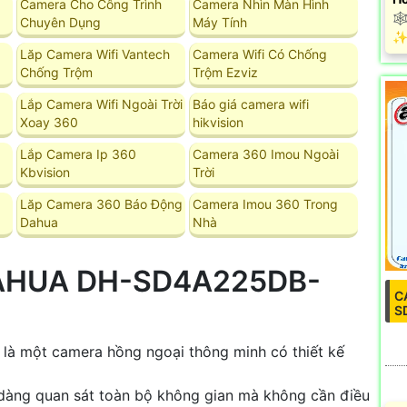
Camera Cho Công Trình
Camera Nhìn Màn Hình
🕸
Chuyên Dụng
Máy Tính
️✨
Lăp Camera Wifi Vantech
Camera Wifi Có Chống
Chống Trộm
Trộm Ezviz
Lắp Camera Wifi Ngoài Trời
Báo giá camera wifi
Xoay 360
hikvision
Lắp Camera Ip 360
Camera 360 Imou Ngoài
Kbvision
Trời
Lăp Camera 360 Báo Động
Camera Imou 360 Trong
Dahua
Nhà
DAHUA DH-SD4A225DB-
C
S
là một camera hồng ngoại thông minh có thiết kế
 dàng quan sát toàn bộ không gian mà không cần điều