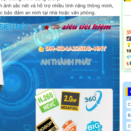
h ảnh sắc nét và hỗ trợ nhiều tính năng thông minh,
ệc bảo đảm an ninh tại nhà hoặc văn phòng.
💯
🌠
💡
10

️
C
B
C