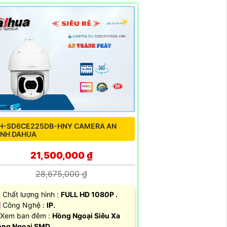
H-SD6CE225DB-HNY CAMERA AN
INH DAHUA
21,500,000 ₫
28,675,000 ₫
Chất lượng hình :
FULL HD 1080P .
 Công Nghệ :
IP.
Xem ban đêm :
Hồng Ngoại Siêu Xa
ng Ngoại SMD.