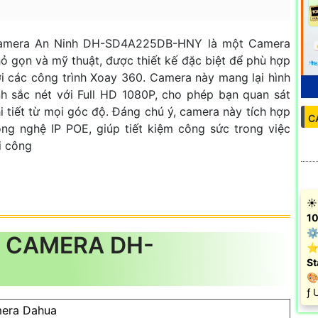
amera An Ninh DH-SD4A225DB-HNY là một Camera
ỏ gọn và mỹ thuật, được thiết kế đặc biệt để phù hợp
i các công trình Xoay 360. Camera này mang lại hình
h sắc nét với Full HD 1080P, cho phép bạn quan sát
i tiết từ mọi góc độ. Đáng chú ý, camera này tích hợp
C
ng nghệ IP POE, giúp tiết kiệm công sức trong việc
i công
☀️
10
⚙ 
 CAMERA DH-
⭐
St
🎨
️ƒ
era Dahua