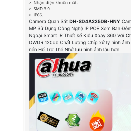
>
Nhận diện khuôn mặt.
>
SMD 3.0
>
IP66.
Camera Quan Sát
DH-SD4A225DB-HNY
Came
MP Sử Dụng Công Nghệ IP POE Xem Ban Đêm
Ngoại Smart IR Thiết kế Kiểu Xoay 360 Với
DWDR 120db Chất Lượng Chíp xử lý hình ảnh
nén Hổ Trợ Thẻ Nhớ lưu hình ảnh lâu hơn