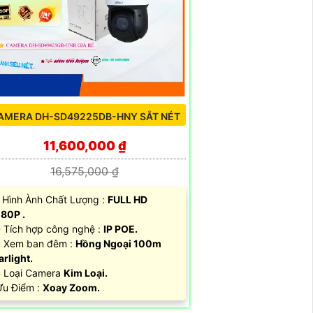
AMERA DH-SD49225DB-HNY SẮT NÉT
11,600,000 ₫
16,575,000 ₫
 Hình Ành Chất Lượng :
FULL HD
80P .
Tích hợp công nghệ :
IP POE.
 Xem ban đêm :
Hồng Ngoại 100m
arlight.
 Loại Camera
Kim Loại.
 Ưu Điểm :
Xoay Zoom.