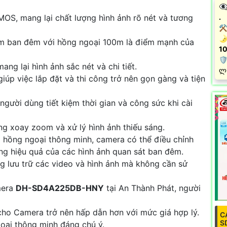
👁
.
S, mang lại chất lượng hình ảnh rõ nét và tương
⚒ 
🌛
em ban đêm với hồng ngoại 100m là điểm mạnh của
10
🛡
ng lại hình ảnh sắc nét và chi tiết.
️ლ
úp việc lắp đặt và thi công trở nên gọn gàng và tiện
gười dùng tiết kiệm thời gian và công sức khi cài
g xoay zoom và xử lý hình ảnh thiếu sáng.
g hồng ngoại thông minh, camera có thể điều chỉnh
g hiệu quả của các hình ảnh quan sát ban đêm.
g lưu trữ các video và hình ảnh mà không cần sử
mera
DH-SD4A225DB-HNY
tại An Thành Phát, người
ho Camera trở nên hấp dẫn hơn với mức giá hợp lý.
C
S
ại thông minh đáng chú ý.