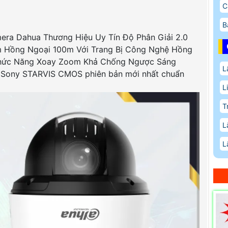
C
B
ra Dahua Thương Hiệu Uy Tín Độ Phân Giải 2.0
 Hồng Ngoại 100m Với Trang Bị Công Nghệ Hồng
 Chức Năng Xoay Zoom Khả Chống Ngược Sáng
L
 Sony STARVIS CMOS phiên bản mới nhất chuẩn
L
T
L
L