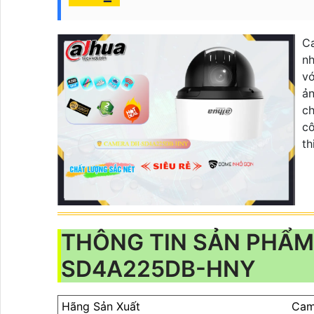
C
nh
vớ
ản
ch
cô
th
THÔNG TIN SẢN PHẨM
SD4A225DB-HNY
Hãng Sản Xuất
Cam