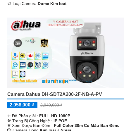
🎨 Loại Camera
Dome Kim loại.
️ƒ Ưu Điểm :
Thu Âm.
Camera Dahua DH-SDT2A200-2F-NB-A-PV
2,058,000 ₫
2,940,000 ₫
✨ Độ Phân giải :
FULL HD 1080P .
⚒ Trang Bị Công Nghệ :
IP POE.
❃ Xem Được Ban Đêm :
Full Color 30m Có Màu Ban Ðêm.
🎲 Camera Dòng
Kim loại + Nhựa.