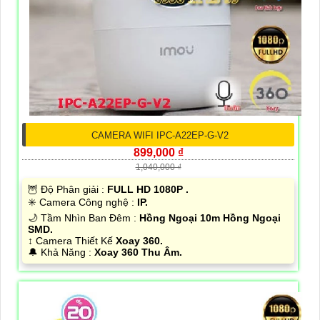
CAMERA WIFI IPC-A22EP-G-V2
899,000 ₫
1,040,000 ₫
🦉 Độ Phân giải :
FULL HD 1080P .
✳️ Camera Công nghệ :
IP.
🌙 Tầm Nhìn Ban Đêm :
Hồng Ngoại 10m Hồng Ngoại
SMD.
↕️ Camera Thiết Kế
Xoay 360.
️🔔 Khả Năng :
Xoay 360 Thu Âm.