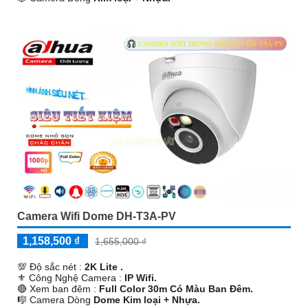
️📡 Đặt Điểm :
Thu Âm Và Loa.
Camera Wifi Dome DH-T3A-PV
1,158,500 ₫
1,655,000 ₫
💯 Độ sắc nét :
2K Lite .
⚜️ Công Nghệ Camera :
IP Wifi.
🔴 Xem ban đêm :
Full Color 30m Có Màu Ban Ðêm.
🎼️ Camera Dòng
Dome Kim loại + Nhựa.