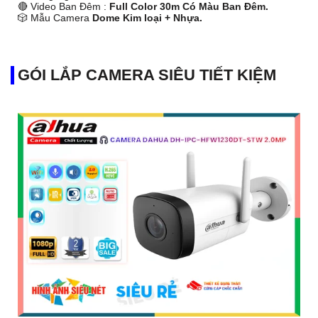
🔴 Video Ban Đêm :
Full Color 30m Có Màu Ban Ðêm.
🎲 Mẫu Camera
Dome Kim loại + Nhựa.
️💮 Điểm Nỗi Bật :
Thu Âm Và Loa.
GÓI LẮP CAMERA SIÊU TIẾT KIỆM