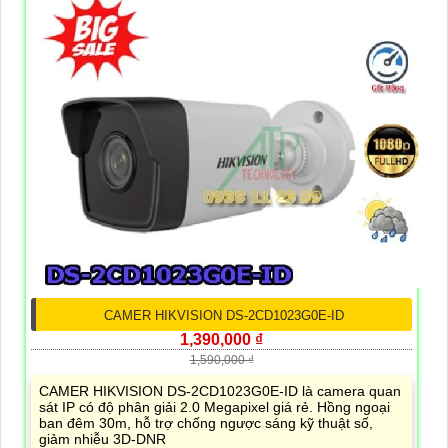
CAMER HIKVISION DS-2CD1023G0E-ID
1,390,000 ₫
1,590,000 ₫
CAMER HIKVISION DS-2CD1023G0E-ID là camera quan
sát IP có độ phân giải 2.0 Megapixel giá rẻ. Hồng ngoại
ban đêm 30m, hỗ trợ chống ngược sáng kỹ thuật số,
giảm nhiễu 3D-DNR