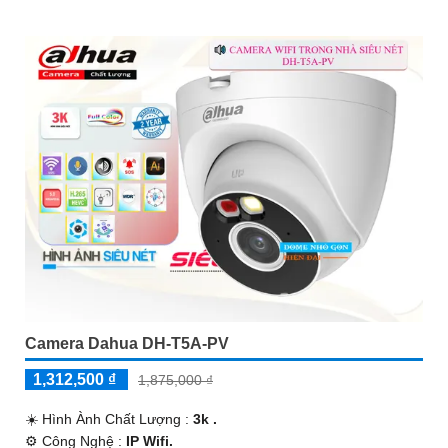
️♚ Ưu Điểm :
Thu Âm Và Loa.
Camera Dahua DH-T5A-PV
1,312,500 ₫
1,875,000 ₫
☀️ Hình Ành Chất Lượng :
3k .
⚙ Công Nghệ :
IP Wifi.