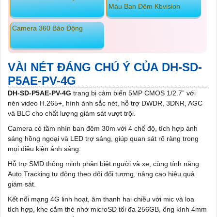
Màu Ban Đêm Kbvision
Camera 360 Báo Động
VÀI NÉT ĐÁNG CHÚ Ý CỦA DH-SD-
P5AE-PV-4G
DH-SD-P5AE-PV-4G
trang bị cảm biến 5MP CMOS 1/2.7” với
nén video H.265+, hình ảnh sắc nét, hỗ trợ DWDR, 3DNR, AGC
và BLC cho chất lượng giám sát vượt trội.
Camera có tầm nhìn ban đêm 30m với 4 chế độ, tích hợp ánh
sáng hồng ngoại và LED trợ sáng, giúp quan sát rõ ràng trong
mọi điều kiện ánh sáng.
Hỗ trợ SMD thông minh phân biệt người và xe, cùng tính năng
Auto Tracking tự động theo dõi đối tượng, nâng cao hiệu quả
giám sát.
Kết nối mạng 4G linh hoạt, âm thanh hai chiều với mic và loa
tích hợp, khe cắm thẻ nhớ microSD tối đa 256GB, ống kính 4mm