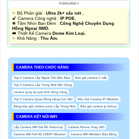
9,900,000 ₫
✨ Độ Phân giải :
Ultra 2k+ sắc nét .
🌠 Camera Công nghệ :
IP POE.
❃ Tầm Nhìn Ban Đêm :
Công Nghệ Chuyên Dụng
Hồng Ngoại SMD.
👑 Thiết Kế Camera
Dome Kim Loại.
️✨ Khả Năng :
Thu Âm.
CAMERA THEO CHỨC NĂNG
Top 5 Camera Lắp Ngoài Trời Nên Mua
Báo giá camera 2 mắt
Top 5 Camera Lắp Trong Nhà Nên Dùng
camera quay lại quá trình đóng hàng
Top 5 Camera Quay Đóng Hàng Cực Nét
Báo Giá Camera IP Hikvision
Bảng báo giá camera ezviz Lắp Trong Nhà
Báo giá camera ip dahua
CAMERA KẾT NỐI WIFI
Lắp Camera Wifi Giá Rẻ Visioncop
Camera Kbone Xoay 360
Camera Wifi Full HD 1080P Hikvision
Camera Wifi Hikvision Báo Động