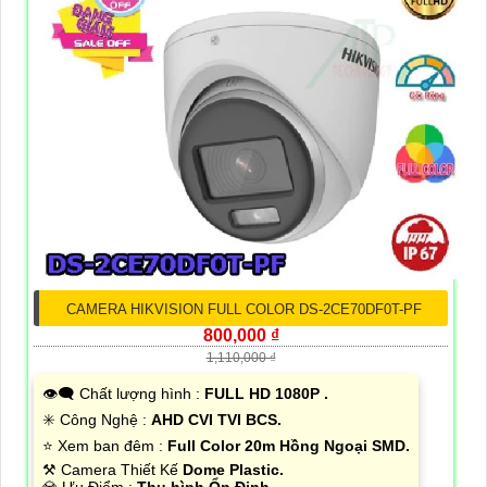
CAMERA HIKVISION FULL COLOR DS-2CE70DF0T-PF
800,000 ₫
1,110,000 ₫
👁️‍🗨 Chất lượng hình :
FULL HD 1080P .
✳️ Công Nghệ :
AHD CVI TVI BCS.
⭐ Xem ban đêm :
Full Color 20m Hồng Ngoại SMD.
⚒ Camera Thiết Kế
Dome Plastic.