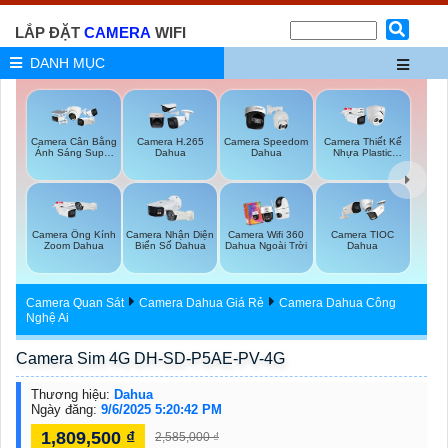
LẮP ĐẶT
CAMERA
WIFI
DANH MỤC
Camera Cân Bằng
Camera H.265
Camera Speedom
Camera Thiết Kế
Ánh Sáng Super
Dahua
Dahua
Nhựa Plastic
Adapt
Dahua
Camera Ống Kính
Camera Nhận Diện
Camera Wifi 360
Camera TIOC
Zoom Dahua
Biển Số Dahua
Dahua Ngoài Trời
Dahua
Camera Quan Sát
Camera Dahua Giá Rẻ
Camera Dahua Công
Nghệ Ai
Camera Sim 4G DH-SD-P5AE-PV-4G
Thương hiệu:
Dahua
Ngày đăng:
9/6/2025 5:20:42 PM
1,809,500 ₫
2,585,000 ₫