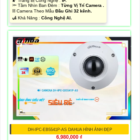
🌠 Trang Bị Công Nghệ :
IP.
🔦 Tầm Nhìn Ban Đêm :
Từng Vị Trí Camera .
⛓ Camera Theo Mẫu
Đầu Ghi 32 kênh.
️🛃 Khả Năng :
Công Nghệ AI.
DH-IPC-EB5541P-AS DAHUA HÌNH ẢNH ĐẸP
6,980,000 ₫