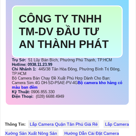
CÔNG TY TNHH
TM-DV ĐẦU TƯ
AN THÀNH PHÁT
Trụ Sở:
51 Lũy Bán Bích, Phường Phú Thạnh, TP.HCM
Hotline: 0938.11.23.99
Chi Nhánh 1:
445/38 Tân Hòa Đông, Phường Bình Trị Đông,
TP.HCM
Bộ Camera Bán Chạy Đề Xuất Phù Hợp Dành Cho Bạn:
Camera Sim 4G DH-SD-P5AE-PV-4G
Bộ camera kho hàng có
màu ban đêm
Kỹ Thuật:
0906.855.330
Điện Thoại:
(028) 6688.4949
Lắp Camera Quận Tân Phú Giá Rẻ
Lắp Camera
Thông Tin:
Xưởng Sản Xuất Nông Sản
Hướng Dẫn Cài Đặt Camera