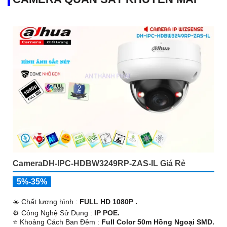
CameraDH-IPC-HDBW3249RP-ZAS-IL Giá Rẻ
5%-35%
☀️ Chất lượng hình :
FULL HD 1080P .
⚙ Công Nghệ Sử Dụng :
IP POE.
⭐ Khoảng Cách Ban Đêm :
Full Color 50m Hồng Ngoại SMD.