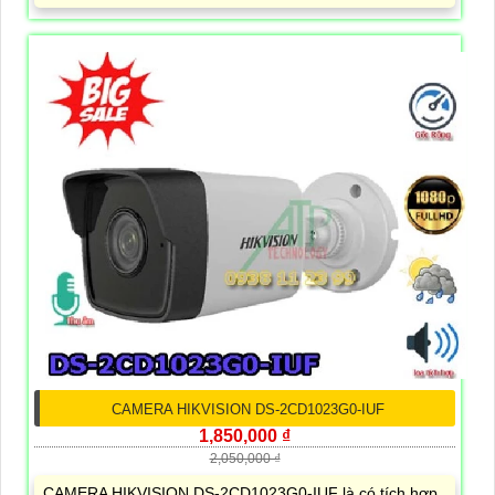
CAMERA HIKVISION DS-2CD1023G0-IUF
1,850,000 ₫
2,050,000 ₫
CAMERA HIKVISION DS-2CD1023G0-IUF là có tích hợp