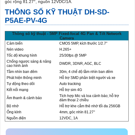
góc rộng 81.27°, nguồn 12VDC/1A.
THÔNG SỐ KỸ THUẬT DH-SD-
P5AE-PV-4G
Thông số kỹ thuật - 5MP Fixed-focal 4G Pan & Tilt Network
Camera
Cảm biến
CMOS 5MP, kích thước 1/2.7”
Nén video
H.265+
Tốc độ khung hình
25/30fps @ 5MP
Chống ngược sáng & nâng
DWDR, 3DNR, AGC, BLC
cao hình ảnh
Tầm nhìn ban đêm
30m, 4 chế độ tầm nhìn ban đêm
Phát hiện thông minh
Hỗ trợ SMD phân biệt người và xe
Tự động theo dõi
Auto tracking
Kết nối mạng
Hỗ trợ sim 4G
Tích hợp Mic và loa cảnh báo; hỗ trợ
Âm thanh & cảnh báo
đàm thoại 2 chiều
Bộ nhớ
Hỗ trợ khe cắm thẻ nhớ tối đa 256GB
Ống kính
4mm, góc nhìn 81.27°
Nguồn điện
12VDC, 1A