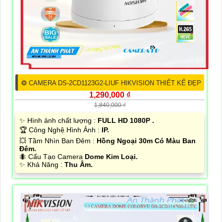
❂ CAMERA DS-2CD1123G2-LIUF HIKVISION THIẾT KẾ ĐẸP
1,290,000 ₫
1,840,000 ₫
✨ Hình ảnh chất lượng :
FULL HD 1080P .
🏆 Công Nghệ Hình Ảnh :
IP.
💥 Tầm Nhìn Ban Đêm :
Hồng Ngoại 30m Có Màu Ban
Đêm.
🐜 Cấu Tạo Camera
Dome Kim Loại.
️✨ Khả Năng :
Thu Âm.