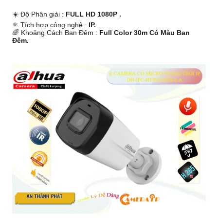
☀️ Độ Phân giải :
FULL HD 1080P .
⚛️ Tích hợp công nghệ :
IP.
🌈 Khoảng Cách Ban Đêm :
Full Color 30m Có Màu Ban
Ðêm.
🐜 Thiết Kế Camera
Thân Plastic.
️↭ Điểm Nỗi Bật :
Thu hình Chất Lượng.