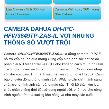
Lắp Camera Wifi 360 Full
Camera Wifi Xoay 360 Trong
Color Hikvision
Nhà Dahua
CAMERA DAHUA
DH-IPC-
HFW3649TP-ZAS-IL
VỚI NHỮNG
THÔNG SỐ VƯỢT TRỘI
Camera
DH-IPC-HFW3649TP-ZAS-IL
là dồng camera IP POE
hỗ trợ cấp nguồn qua mạng.Cung cấp hình ảnh sắc nét có độ
phân giải 6.0 Megapixel và Full Color khoảng cách thu hình 60m
.Tích hợp micaro và thu âm trong phạm vi 3m Chống xâm nhập
với khu vực cấm. Hình ảnh siêu nét với công nghệ H.265+ Cảnh
báo chuyển động thông minh và AI. AWB tự cân chỉnh ánh sáng
chất lượng hình ảnh cân bằng màu sắc. Thiết kế thân kim loại
chắc chắn chống thời tiết sử dụng ngoài trời. phù hợp cho công
trình ngoài trời nhà xưởng kho hàng và nhà máy sản xuất