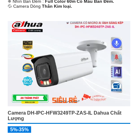
❈ Nhìn Ban Đêm :
Full Color 60m Có Màu Ban Ðêm.
💦 Camera Dòng
Thân Kim loại.
️📡 Tích Hợp :
Công Nghệ AI.
Camera DH-IPC-HFW3249TP-ZAS-IL Dahua Chất
Lượng
5%-35%