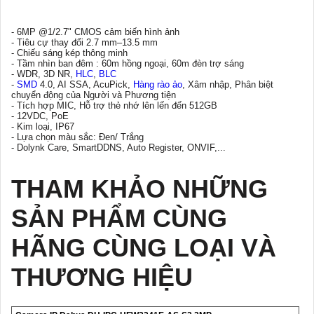
- 6MP @1/2.7" CMOS cảm biến hình ảnh
- Tiêu cự thay đổi 2.7 mm–13.5 mm
- Chiếu sáng kép thông minh
- Tầm nhìn ban đêm : 60m hồng ngoại, 60m đèn trợ sáng
- WDR, 3D NR,
HLC
,
BLC
-
SMD
4.0, AI SSA, AcuPick,
Hàng rào ảo
, Xâm nhập, Phân biệt
chuyển động của Người và Phương tiện
- Tích hợp MIC, Hỗ trợ thẻ nhớ lên lến đến 512GB
- 12VDC, PoE
- Kim loại, IP67
- Lựa chọn màu sắc: Đen/ Trắng
- Dolynk Care, SmartDDNS, Auto Register, ONVIF,...
THAM KHẢO NHỮNG
SẢN PHẨM CÙNG
HÃNG CÙNG LOẠI VÀ
THƯƠNG HIỆU