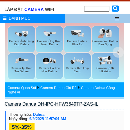
LẮP ĐẶT
CAMERA
WIFI
DANH MỤC
Camera Ánh Sáng
Camera Ống Kính
Camera Dahua
Camera Wifi Dahua
Kép Dahua
Zoom Dahua
Ultra 2K
Báo Động
Camera Ip Thân
Camera Có Thẻ
Camera Kim Loại
Camera Ip 3k
Trụ Dahua
Nhớ Dahua
Ezviz
Hikvision
Camera Quan Sát
Camera Dahua Giá Rẻ
Camera Dahua Công
Nghệ Ai
Camera Dahua DH-IPC-HFW3649TP-ZAS-IL
Thương hiệu:
Dahua
Ngày đăng:
9/9/2025 11:57:04 AM
5%-35%