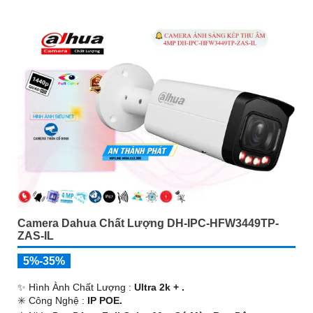
Camera Dahua Chất Lượng DH-IPC-HFW3449TP-
ZAS-IL
5%-35%
✨ Hình Ành Chất Lượng :
Ultra 2k + .
✳️ Công Nghệ :
IP POE.