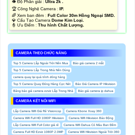
👁 Độ Phân giải :
Ultra 2k .
🏆 Công Nghệ Camera :
IP.
🌈 Xem ban đêm :
Full Color 30m Hồng Ngoại SMD.
💎 Cấu Tạo Camera
Dome Kim Loại.
️👮 Ưu Điểm :
Thu hình Chất Lượng.
CAMERA THEO CHỨC NĂNG
Top 5 Camera Lắp Ngoài Trời Nên Mua
Báo giá camera 2 mắt
Top 5 Camera Lắp Trong Nhà Nên Dùng
camera quay lại quá trình đóng hàng
Top 5 Camera Quay Đóng Hàng Cực Nét
Báo Giá Camera IP Hikvision
Bảng báo giá camera ezviz Lắp Trong Nhà
Báo giá camera ip dahua
CAMERA KẾT NỐI WIFI
Lắp Camera Wifi Giá Rẻ Visioncop
Camera Kbone Xoay 360
Camera Wifi Full HD 1080P Hikvision
Camera Wifi Hikvision Báo Động
Lắp Camera Wifi Full Color giá rẻ
Camera Wifi Dahua Có Màu Ban Đêm
Camera Full HD Ezviz 1080P 2.0MP
Camera Wifi Hikvision Ngoài Trời 360