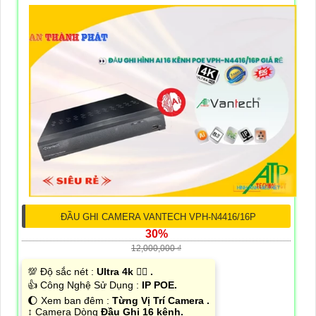
ĐẦU GHI CAMERA VANTECH VPH-N4416/16P
30%
12,000,000 ₫
💯 Độ sắc nét :
Ultra 4k 👍🏾 .
👍 Công Nghệ Sử Dụng :
IP POE.
🌔 Xem ban đêm :
Từng Vị Trí Camera .
↕️ Camera Dòng
Đầu Ghi 16 kênh.