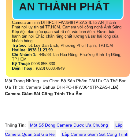
AN THÀNH PHÁT
Camera an ninh DH-IPC-HFW3649TP-ZAS-IL từ AN Thành
Phát nơi uy tín tại TP.HCM. Camera với công nghệ Ánh Sáng
Kép độc đáo giúp quan sát rõ nét vào ban đêm. Được bảo
hành tận nơi Chắc chắn rằng chất lượng và sự hài lòng của
khách hàng.
Trụ Sở:
51 Lũy Bán Bích, Phường Phú Thạnh, TP.HCM
Hotline: 0938.11.23.99
Chi Nhánh 1:
445/38 Tân Hòa Đông, Phường Bình Trị Đông,
TP.HCM
Kỹ Thuật:
0906.855.330
Điện Thoại:
(028) 6688.4949
Một Trong Những Lựa Chọn Bộ Sản Phẩm Tối Ưu Có Thể Bạn
Ưa Thích: Camera Dahua DH-IPC-HFW3649TP-ZAS-IL
Bộ
Camera Giám Sát Công Trình Thu Âm
Một Số Dòng Camera Được Ưa Chuộng
Lắp
Thông Tin:
Camera Quan Sát Giá Rẻ
Lắp Camera Giám Sát Công Trình