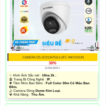
CAMERA DS-2CD1347G0-LUFC HIKVISION
30%
3,150,000 ₫
✨ Hình Ảnh Sắc nét :
Ultra 2k .
🤖️ Trang Bị Công Nghệ :
IP.
❃ Tầm Nhìn Ban Đêm :
Full Color 30m Có Màu Ban
Đêm.
🤹 Camera Dòng
Dome Kim Loại.
️💎 Khả Năng :
Thu Âm.