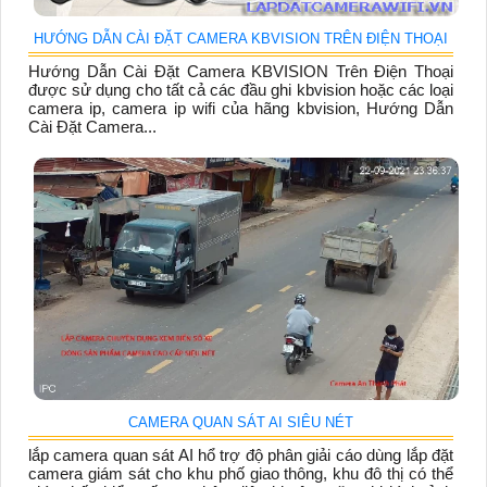
HƯỚNG DẪN CÀI ĐẶT CAMERA KBVISION TRÊN ĐIỆN THOẠI
Hướng Dẫn Cài Đặt Camera KBVISION Trên Điện Thoại
được sử dụng cho tất cả các đầu ghi kbvision hoặc các loại
camera ip, camera ip wifi của hãng kbvision, Hướng Dẫn
Cài Đặt Camera...
CAMERA QUAN SÁT AI SIÊU NÉT
lắp camera quan sát AI hổ trợ độ phân giải cáo dùng lắp đặt
camera giám sát cho khu phố giao thông, khu đô thị có thể