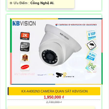
️☣️ Ưu Điểm :
Công Nghệ AI.
KX-A4002N3 CAMERA QUAN SÁT KBVISION
1,950,000 ₫
2,730,000 ₫