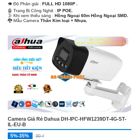
👁 Độ Phân giải :
FULL HD 1080P .
🤖️ Trang Bị Công Nghệ :
IP POE.
🌛 Khi xem thiếu sáng :
Hồng Ngoại 60m Hồng Ngoại SMD.
🐉️ Mẫu Camera
Thân Kim loại + Nhựa.
️🔔 Khả Năng :
Thu Âm Và Loa.
Camera Giá Rẻ Dahua DH-IPC-HFW1239DT-4G-ST-
IL-EU-B
5%-35%
00 ₫