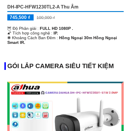
DH-IPC-HFW1230TL2-A Thu Âm
745,500 ₫
100,000 ₫
🦉 Độ Phân giải :
FULL HD 1080P .
🌠 Tích hợp công nghệ :
IP.
❃ Khoảng Cách Ban Đêm :
Hồng Ngoại 30m Hồng Ngoại
Smart IR.
🕸️ Mẫu Camera
Thân Kim loại + Nhựa.
️🔔 Tích Hợp :
Thu Âm.
GÓI LẮP CAMERA SIÊU TIẾT KIỆM