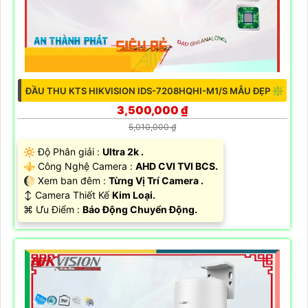
ĐẦU THU KTS HIKVISION IDS-7208HQHI-M1/S MẪU ĐẸP ❇
3,500,000 ₫
5,010,000 ₫
🔆 Độ Phân giải :
Ultra 2k .
⚜️ Công Nghệ Camera :
AHD CVI TVI BCS.
🌔 Xem ban đêm :
Từng Vị Trí Camera .
↕️ Camera Thiết Kế
Kim Loại.
️⌘ Ưu Điểm :
Báo Động Chuyển Động.