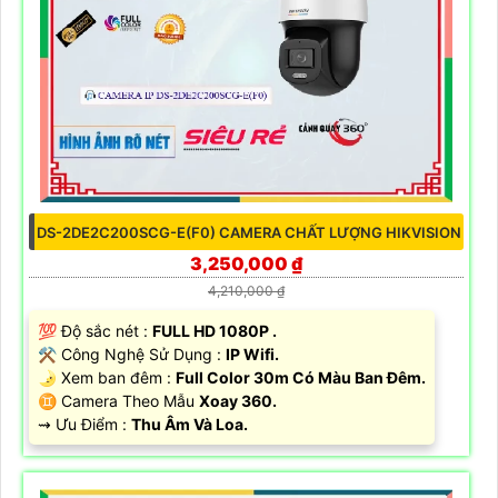
DS-2DE2C200SCG-E(F0) CAMERA CHẤT LƯỢNG HIKVISION
3,250,000 ₫
4,210,000 ₫
💯 Độ sắc nét :
FULL HD 1080P .
⚒ Công Nghệ Sử Dụng :
IP Wifi.
🌛 Xem ban đêm :
Full Color 30m Có Màu Ban Đêm.
♊ Camera Theo Mẫu
Xoay 360.
️⇝ Ưu Điểm :
Thu Âm Và Loa.