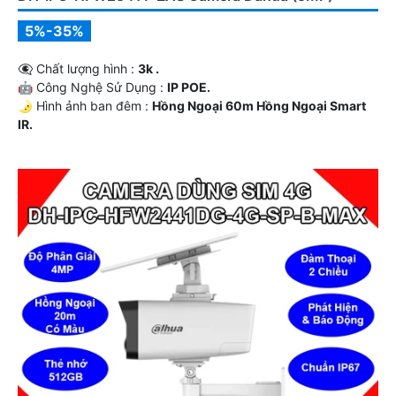
5%-35%
👁️‍🗨 Chất lượng hình :
3k .
🤖️ Công Nghệ Sử Dụng :
IP POE.
🌛 Hình ảnh ban đêm :
Hồng Ngoại 60m Hồng Ngoại Smart
IR.
🗜️ Mẫu Camera
Thân Kim loại.
️ლ Điểm Nỗi Bật :
Thu Âm.