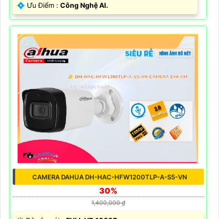
️💠 Ưu Điểm :
Công Nghệ AI.
CAMERA DAHUA DH-HAC-HFW1200TLP-A-S5-VN
30%
1,400,000 ₫