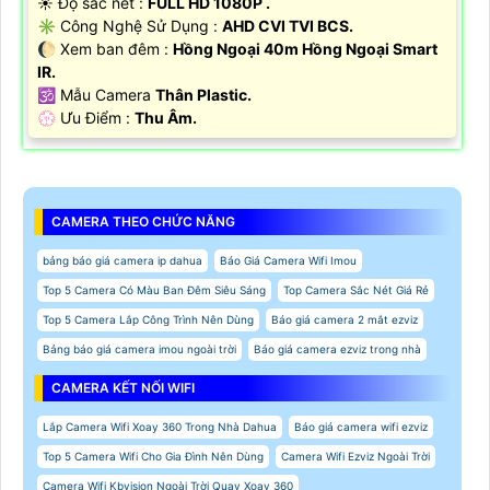
☀️ Độ sắc nét :
FULL HD 1080P .
✳️ Công Nghệ Sử Dụng :
AHD CVI TVI BCS.
🌔 Xem ban đêm :
Hồng Ngoại 40m Hồng Ngoại Smart
IR.
🕉️ Mẫu Camera
Thân Plastic.
️💮 Ưu Điểm :
Thu Âm.
CAMERA THEO CHỨC NĂNG
bảng báo giá camera ip dahua
Báo Giá Camera Wifi Imou
Top 5 Camera Có Màu Ban Đêm Siêu Sáng
Top Camera Sắc Nét Giá Rẻ
Top 5 Camera Lắp Công Trình Nên Dùng
Báo giá camera 2 mắt ezviz
Bảng báo giá camera imou ngoài trời
Báo giá camera ezviz trong nhà
CAMERA KẾT NỐI WIFI
Lắp Camera Wifi Xoay 360 Trong Nhà Dahua
Báo giá camera wifi ezviz
Top 5 Camera Wifi Cho Gia Đình Nên Dùng
Camera Wifi Ezviz Ngoài Trời
Camera Wifi Kbvision Ngoài Trời Quay Xoay 360