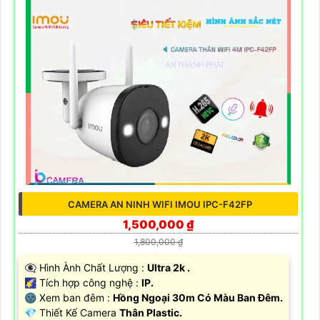
CAMERA AN NINH WIFI IMOU IPC-F42FP
1,500,000 ₫
1,800,000 ₫
👁️‍🗨 Hình Ành Chất Lượng :
Ultra 2k .
🌠 Tích hợp công nghệ :
IP.
🌚 Xem ban đêm :
Hồng Ngoại 30m Có Màu Ban Đêm.
💎 Thiết Kế Camera
Thân Plastic.