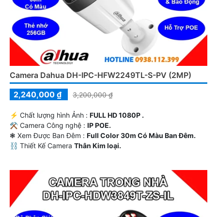
Camera Dahua DH-IPC-HFW2249TL-S-PV (2MP)
2,240,000 ₫
3,200,000 ₫
️⚡ Chất lượng hình Ảnh :
FULL HD 1080P .
⚒ Camera Công nghệ :
IP POE.
❃ Xem Được Ban Đêm :
Full Color 30m Có Màu Ban Ðêm.
⛓ Thiết Kế Camera
Thân Kim loại.
️✔️ Đặt Điểm :
Thu Âm Và Loa.