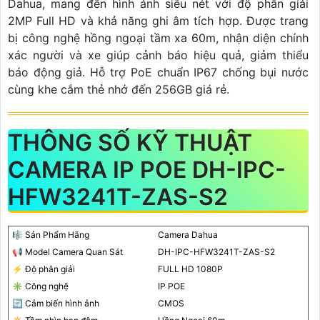
Dahua, mang đến hình ảnh siêu nét với độ phân giải
2MP Full HD và khả năng ghi âm tích hợp. Được trang
bị công nghệ hồng ngoại tầm xa 60m, nhận diện chính
xác người và xe giúp cảnh báo hiệu quả, giảm thiểu
báo động giả. Hỗ trợ PoE chuẩn IP67 chống bụi nước
cùng khe cắm thẻ nhớ đến 256GB giá rẻ.
THÔNG SỐ KỸ THUẬT
CAMERA IP POE DH-IPC-
HFW3241T-ZAS-S2
🎼️ Sản Phẩm Hãng
Camera Dahua
📢 Model Camera Quan Sát
DH-IPC-HFW3241T-ZAS-S2
️⚡ Độ phân giải
FULL HD 1080P
✳️ Công nghệ
IP POE
🔄 Cảm biến hình ảnh
CMOS