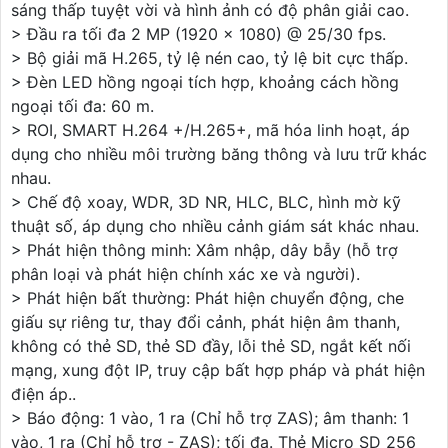
sáng thấp tuyệt vời và hình ảnh có độ phân giải cao.
> Đầu ra tối đa 2 MP (1920 × 1080) @ 25/30 fps.
> Bộ giải mã H.265, tỷ lệ nén cao, tỷ lệ bit cực thấp.
> Đèn LED hồng ngoại tích hợp, khoảng cách hồng
ngoại tối đa: 60 m.
> ROI, SMART H.264 +/H.265+, mã hóa linh hoạt, áp
dụng cho nhiều môi trường băng thông và lưu trữ khác
nhau.
> Chế độ xoay, WDR, 3D NR, HLC, BLC, hình mờ kỹ
thuật số, áp dụng cho nhiều cảnh giám sát khác nhau.
> Phát hiện thông minh: Xâm nhập, dây bẫy (hỗ trợ
phân loại và phát hiện chính xác xe và người).
> Phát hiện bất thường: Phát hiện chuyển động, che
giấu sự riêng tư, thay đổi cảnh, phát hiện âm thanh,
không có thẻ SD, thẻ SD đầy, lỗi thẻ SD, ngắt kết nối
mạng, xung đột IP, truy cập bất hợp pháp và phát hiện
điện áp..
> Báo động: 1 vào, 1 ra (Chỉ hỗ trợ ZAS); âm thanh: 1
vào, 1 ra (Chỉ hỗ trợ - ZAS); tối đa. Thẻ Micro SD 256