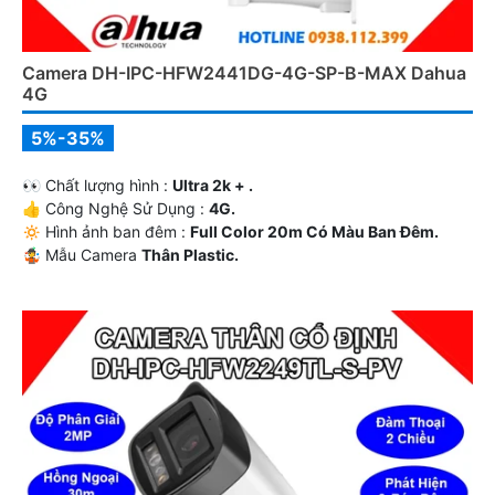
Camera DH-IPC-HFW2441DG-4G-SP-B-MAX Dahua
4G
5%-35%
️👀 Chất lượng hình :
Ultra 2k + .
👍 Công Nghệ Sử Dụng :
4G.
🔅 Hình ảnh ban đêm :
Full Color 20m Có Màu Ban Ðêm.
🤹 Mẫu Camera
Thân Plastic.
️ƒ Điểm Nỗi Bật :
Thu Âm Và Loa.