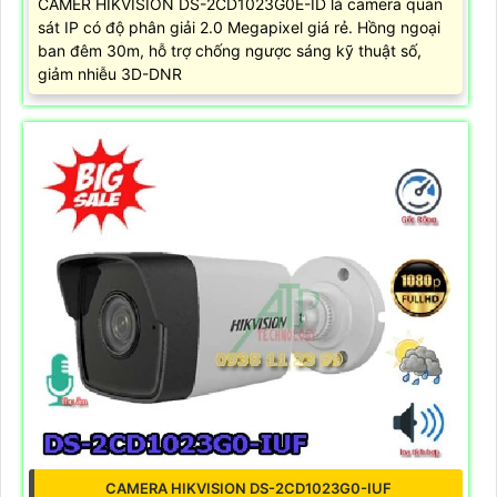
CAMER HIKVISION DS-2CD1023G0E-ID là camera quan
sát IP có độ phân giải 2.0 Megapixel giá rẻ. Hồng ngoại
ban đêm 30m, hỗ trợ chống ngược sáng kỹ thuật số,
giảm nhiễu 3D-DNR
CAMERA HIKVISION DS-2CD1023G0-IUF