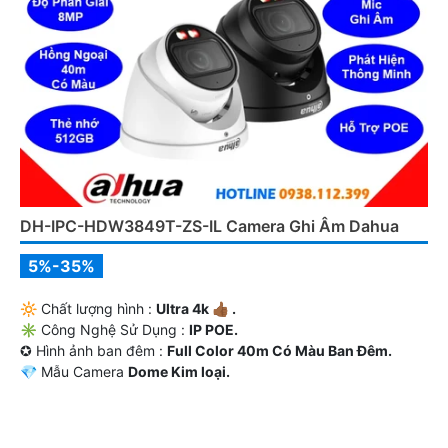
DH-IPC-HDW3849T-ZS-IL Camera Ghi Âm Dahua
5%-35%
🔆 Chất lượng hình :
Ultra 4k 👍🏾 .
✳️ Công Nghệ Sử Dụng :
IP POE.
✪ Hình ảnh ban đêm :
Full Color 40m Có Màu Ban Ðêm.
💎 Mẫu Camera
Dome Kim loại.
️✤ Điểm Nỗi Bật :
Thu Âm.