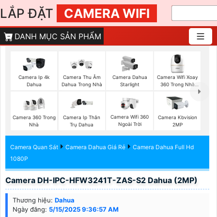
LẮP ĐẶT
CAMERA WIFI
DANH MỤC SẢN PHẨM
Camera Wifi Xoay
Camera Ip 4k
Camera Thu Âm
Camera Dahua
360 Trong Nhà
Dahua
Dahua Trong Nhà
Starlight
Dahua
Camera Wifi 360
Camera 360 Trong
Camera Ip Thân
Camera Kbvision
Ngoài Trời
Nhà
Trụ Dahua
2MP
Camera Quan Sát
Camera Dahua Giá Rẻ
Camera Dahua Full Hd
1080P
Camera DH-IPC-HFW3241T-ZAS-S2 Dahua (2MP)
Thương hiệu:
Dahua
Ngày đăng:
5/15/2025 9:36:57 AM