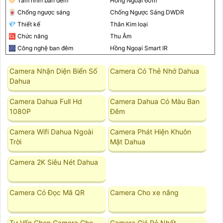
🔅 Tầm nhìn ban đêm
Hồng Ngoại 60m
🀄 Chống ngược sáng
Chống Ngược Sáng DWDR
💎 Thiết kế
Thân Kim loại
🆑 Chức năng
Thu Âm
🎆 Công nghệ ban đêm
Hồng Ngoại Smart IR
Camera Nhận Diện Biển Số
Camera Có Thẻ Nhớ Dahua
Dahua
Camera Dahua Full Hd
Camera Dahua Có Màu Ban
1080P
Đêm
Camera Wifi Dahua Ngoài
Camera Phát Hiện Khuôn
Trời
Mặt Dahua
Camera 2K Siêu Nét Dahua
Camera Có Đọc Mã QR
Camera Cho xe nâng
Tư Vấn Chọn Camera Cho
Camera Giá Rẻ Nhất