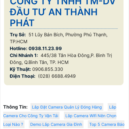
CÔNG TY TNHH TM-DV
ĐẦU TƯ AN THÀNH
PHÁT
Trụ Sở:
51 Lũy Bán Bích, Phường Phú Thạnh,
TP.HCM
Hotline: 0938.11.23.99
Chi Nhánh 1:
445/38 Tân Hòa Đông,P. Bình Trị
Đông, Q.Bình Tân, TP. HCM
Kỹ Thuật:
0906.855.330
Điện Thoại:
(028) 6688.4949
Thông Tin:
Lắp Đặt Camera Quản Lý Đóng Hàng
Lắp
Camera Cho Công Ty Vận Tải
Lắp Camera Wifi Nên Chọn
Loại Nào ?
Demo Lắp Camera Gia Đình
Top 5 Camera Báo