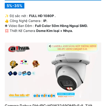
5%-35%
✨ Độ sắc nét :
FULL HD 1080P .
👍 Công Nghệ Camera :
IP.
❃ Video Ban Đêm :
Full Color 50m Hồng Ngoại SMD.
💢 Thiết Kế Camera
Dome Kim loại + Nhựa.
️💠 Tích Hợp :
Thu Âm.
Camera Dahua DH-IPC-HDW3249QMP-S-IL Tiết