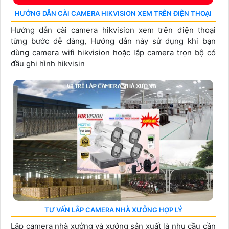
HƯỚNG DẪN CÀI CAMERA HIKVISION XEM TRÊN ĐIỆN THOẠI
Hướng dẫn cài camera hikvision xem trên điện thoại
từng bước dễ dàng, Hướng dẫn này sử dụng khi bạn
dùng camera wifi hikvision hoặc lắp camera trọn bộ có
đầu ghi hình hikvisin
TƯ VẤN LẮP CAMERA NHÀ XƯỞNG HỢP LÝ
Lăp camera nhà xưởng và xưởng sản xuất là nhu cầu cần