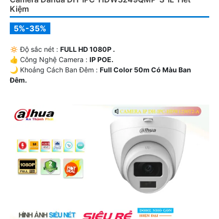
Kiệm
5%-35%
🔅 Độ sắc nét :
FULL HD 1080P .
👍 Công Nghệ Camera :
IP POE.
🌙 Khoảng Cách Ban Đêm :
Full Color 50m Có Màu Ban
Ðêm.
⚒ Camera Thiết Kế
Dome Kim loại.
️📢 Điểm Nỗi Bật :
Thu Âm.