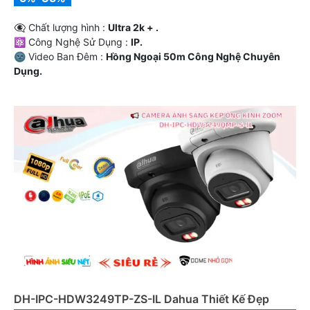
👁️‍🗨 Chất lượng hình :
Ultra 2k + .
⚛️ Công Nghệ Sử Dụng :
IP.
🌚 Video Ban Đêm :
Hồng Ngoại 50m Công Nghệ Chuyên
Dụng.
🗜️ Loại Camera
Dome Kim loại + Nhựa.
️✨ Tích Hợp :
Thu Âm.
DH-IPC-HDW3249TP-ZS-IL Dahua Thiết Kế Đẹp