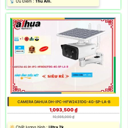
️📡 Ưu Điểm :
Thu Âm.
CAMERA DAHUA DH-IPC-HFW2431DG-4G-SP-LA-B
1,093,500 ₫
10,935,000 ₫
🔆 Chất lượng hình :
Ultra 2k .