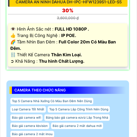
CAMERA AN NINH DAHUA DH-IPC-HFW1239S1-LED-S5
30%
3,600,000 ₫
👁 Hình Ảnh Sắc nét :
FULL HD 1080P .
👍 Trang Bị Công Nghệ :
IP POE.
🌈 Tầm Nhìn Ban Đêm :
Full Color 20m Có Màu Ban
Đêm.
⛓ Thiết Kế Camera
Thân Kim Loại.
️➲ Khả Năng :
Thu hình Chất Lượng.
CAMERA THEO CHỨC NĂNG
Top 5 Camera Nhà Xưởng Có Màu Ban Đêm Nên Dùng
Loại Camera Tốt Nhất
Top 5 Camera Lắp Công Trình Nên Dùng
Báo giá camera wifi
Bảng báo giá camera ezviz Lắp Trong Nhà
Báo giá camera kbvision
Báo giá camera 2 mắt dahua mới
Báo giá camera 2 mắt imou