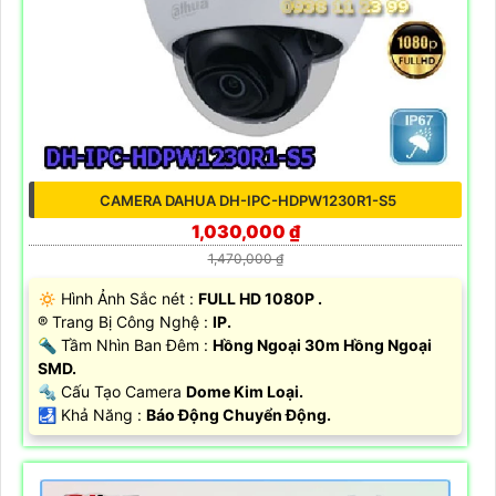
CAMERA DAHUA DH-IPC-HDPW1230R1-S5
1,030,000 ₫
1,470,000 ₫
🔅 Hình Ảnh Sắc nét :
FULL HD 1080P .
®️ Trang Bị Công Nghệ :
IP.
🔦 Tầm Nhìn Ban Đêm :
Hồng Ngoại 30m Hồng Ngoại
SMD.
🔩 Cấu Tạo Camera
Dome Kim Loại.
️🛃 Khả Năng :
Báo Động Chuyển Động.