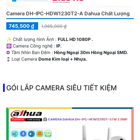
Camera DH-IPC-HDW1230T2-A Dahua Chất Lượng
745,500 ₫
1,065,000 ₫
✨ Chất lượng hình Ảnh :
FULL HD 1080P .
⚛️ Camera Công nghệ :
IP.
❂ Tầm Nhìn Ban Đêm :
Hồng Ngoại 30m Hồng Ngoại SMD.
↕️ Loại Camera
Dome Kim loại + Nhựa.
️📡 Đặt Điểm :
Thu Âm.
GÓI LẮP CAMERA SIÊU TIẾT KIỆM