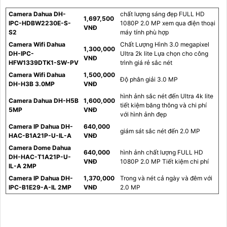
Camera Dahua DH-
chất lượng sáng đẹp FULL HD
1,697,500
IPC-HDBW2230E-S-
1080P 2.0 MP xem qua điện thoại
VNĐ
S2
máy tính phù hợp
Camera Wifi Dahua
Chất Lượng Hình 3.0 megapixel
1,300,000
DH-IPC-
Ultra 2k lite Lựa chọn cho công
VNĐ
HFW1339DTK1-SW-PV
trình giá rẻ sắc nét
Camera Wifi Dahua
1,500,000
Độ phân giải 3.0 MP
DH-H3B 3.0MP
VNĐ
hình ảnh sắc nét đến Ultra 4k lite
Camera Dahua DH-H5B
1,600,000
tiết kiệm băng thông và chi phí
5MP
VNĐ
với hình ảnh đẹp
Camera IP Dahua DH-
640,000
giám sát sắc nét đến 2.0 MP
HAC-B1A21P-U-IL-A
VNĐ
Camera Dome Dahua
640,000
hình ảnh chất lượng FULL HD
DH-HAC-T1A21P-U-
VNĐ
1080P 2.0 MP Tiết kiệm chi phí
IL-A 2MP
Camera IP Dahua DH-
1,370,000
Trong và nét cả ngày và đêm với
IPC-B1E29-A-IL 2MP
VNĐ
2.0 MP