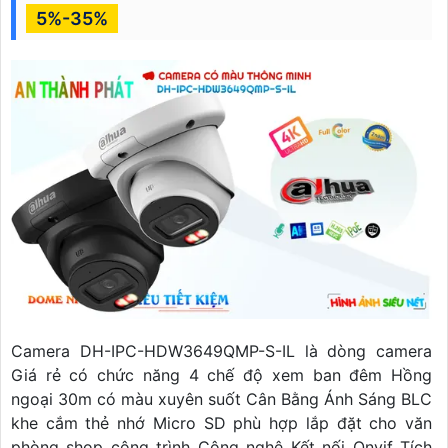
5%-35%
Camera DH-IPC-HDW3649QMP-S-IL là dòng camera
Giá rẻ có chức năng 4 chế độ xem ban đêm Hồng
ngoại 30m có màu xuyên suốt Cân Bằng Ánh Sáng BLC
khe cắm thẻ nhớ Micro SD phù hợp lắp đặt cho văn
phòng shop công trình Công nghệ Kết nối Onvif Tích