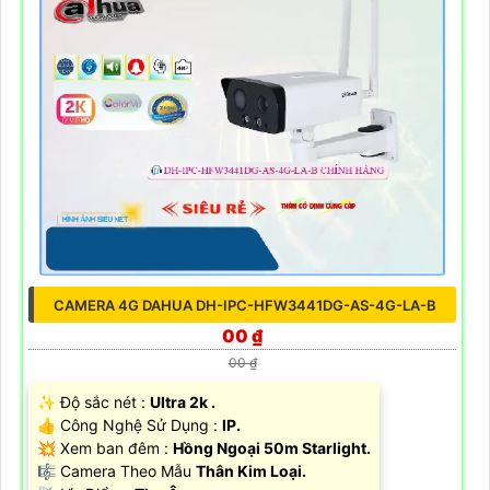
CAMERA 4G DAHUA DH-IPC-HFW3441DG-AS-4G-LA-B
00 ₫
00 ₫
✨ Độ sắc nét :
Ultra 2k .
👍 Công Nghệ Sử Dụng :
IP.
💥 Xem ban đêm :
Hồng Ngoại 50m Starlight.
🎼️ Camera Theo Mẫu
Thân Kim Loại.