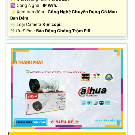
🕉️ Công Nghệ :
IP Wifi.
🌛 Xem ban đêm :
Công Nghệ Chuyên Dụng Có Màu
Ban Đêm.
🌧️ Loại Camera
Kim Loại.
️⌘ Ưu Điểm :
Báo Động Chống Trộm PIR.