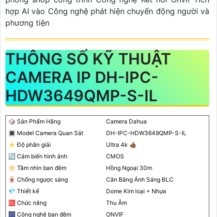
hợp AI vào Công nghệ phát hiện chuyển động người và
phương tiện
THÔNG SỐ KỸ THUẬT
CAMERA IP DH-IPC-
HDW3649QMP-S-IL
🎲 Sản Phẩm Hãng
Camera Dahua
🔳 Model Camera Quan Sát
DH-IPC-HDW3649QMP-S-IL
️⚡ Độ phân giải
Ultra 4k 👍🏾
🔄 Cảm biến hình ảnh
CMOS
🔅 Tầm nhìn ban đêm
Hồng Ngoại 30m
🀄 Chống ngược sáng
Cân Bằng Ánh Sáng BLC
💎 Thiết kế
Dome Kim loại + Nhựa
🆑 Chức năng
Thu Âm
🎆 Công nghệ ban đêm
ONVIF