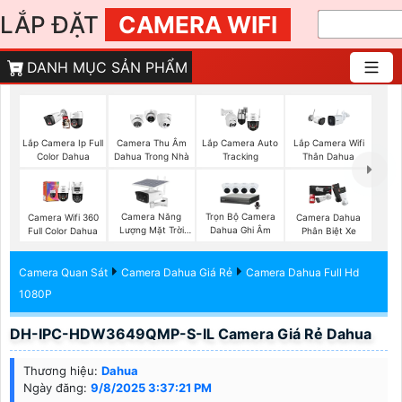
LẮP ĐẶT
CAMERA WIFI
DANH MỤC SẢN PHẨM
Lắp Camera Ip Full
Camera Thu Âm
Lắp Camera Auto
Lắp Camera Wifi
Color Dahua
Dahua Trong Nhà
Tracking
Thân Dahua
Camera Năng
Trọn Bộ Camera
Camera Wifi 360
Camera Dahua
Lượng Mặt Trời
Dahua Ghi Âm
Full Color Dahua
Phân Biệt Xe
Dahua
Camera Quan Sát
Camera Dahua Giá Rẻ
Camera Dahua Full Hd
1080P
DH-IPC-HDW3649QMP-S-IL Camera Giá Rẻ Dahua
Thương hiệu:
Dahua
Ngày đăng:
9/8/2025 3:37:21 PM