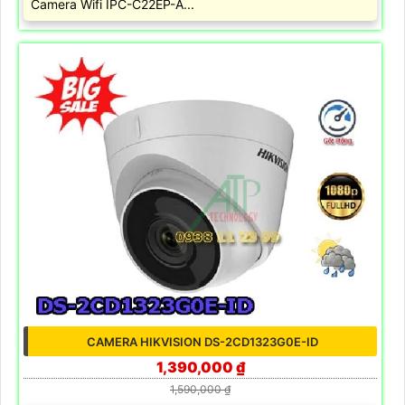
Camera Wifi IPC-C22EP-A...
CAMERA HIKVISION DS-2CD1323G0E-ID
1,390,000 ₫
1,590,000 ₫